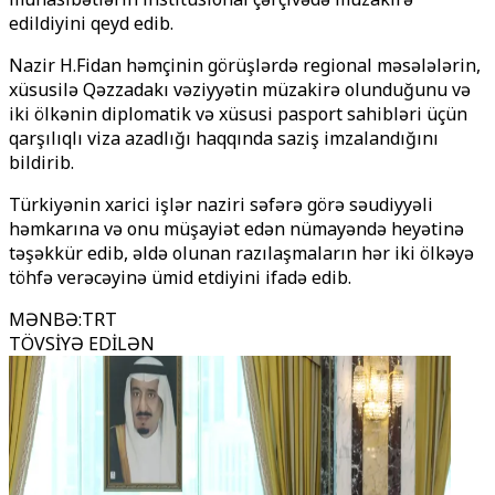
edildiyini qeyd edib.
Nazir H.Fidan həmçinin görüşlərdə regional məsələlərin,
xüsusilə Qəzzadakı vəziyyətin müzakirə olunduğunu və
iki ölkənin diplomatik və xüsusi pasport sahibləri üçün
qarşılıqlı viza azadlığı haqqında saziş imzalandığını
bildirib.
Türkiyənin xarici işlər naziri səfərə görə səudiyyəli
həmkarına və onu müşayiət edən nümayəndə heyətinə
təşəkkür edib, əldə olunan razılaşmaların hər iki ölkəyə
töhfə verəcəyinə ümid etdiyini ifadə edib.
MƏNBƏ
:
TRT
TÖVSİYƏ EDİLƏN