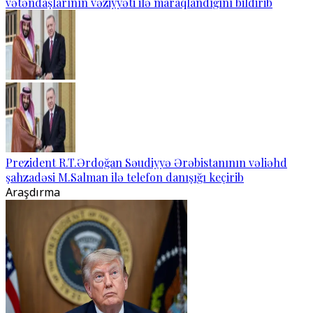
vətəndaşlarının vəziyyəti ilə maraqlandığını bildirib
Prezident R.T.Ərdoğan Səudiyyə Ərəbistanının vəliəhd
şahzadəsi M.Salman ilə telefon danışığı keçirib
Araşdırma