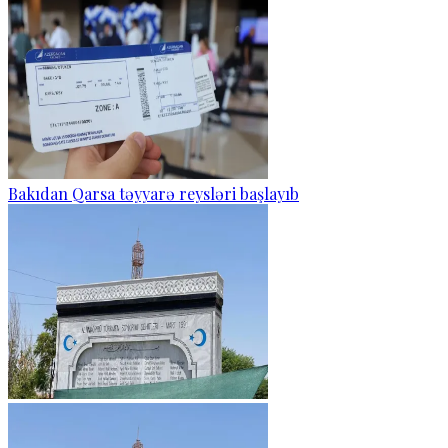
Bakıdan Qarsa təyyarə reysləri başlayıb