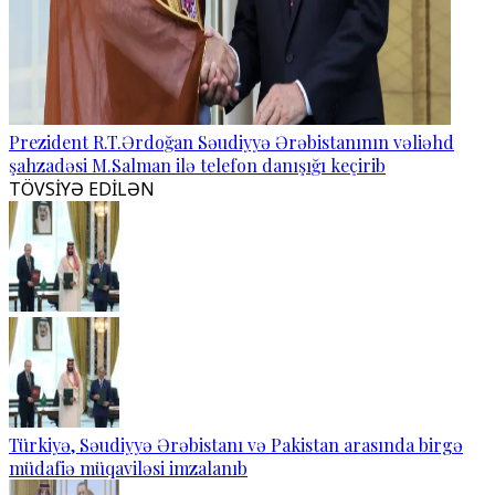
Prezident R.T.Ərdoğan Səudiyyə Ərəbistanının vəliəhd
şahzadəsi M.Salman ilə telefon danışığı keçirib
TÖVSİYƏ EDİLƏN
Türkiyə, Səudiyyə Ərəbistanı və Pakistan arasında birgə
müdafiə müqaviləsi imzalanıb