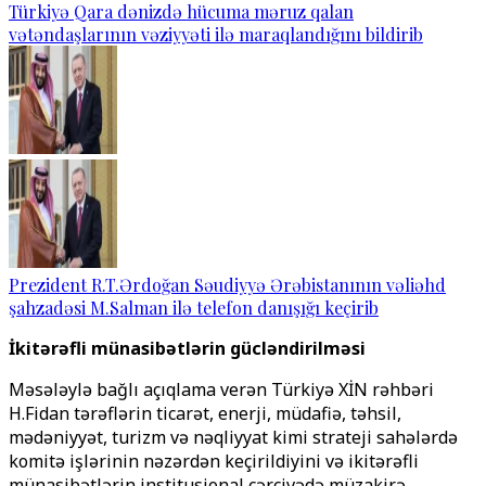
Türkiyə Qara dənizdə hücuma məruz qalan
vətəndaşlarının vəziyyəti ilə maraqlandığını bildirib
Prezident R.T.Ərdoğan Səudiyyə Ərəbistanının vəliəhd
şahzadəsi M.Salman ilə telefon danışığı keçirib
İkitərəfli münasibətlərin gücləndirilməsi
Məsələylə bağlı açıqlama verən Türkiyə XİN rəhbəri
H.Fidan tərəflərin ticarət, enerji, müdafiə, təhsil,
mədəniyyət, turizm və nəqliyyat kimi strateji sahələrdə
komitə işlərinin nəzərdən keçirildiyini və ikitərəfli
münasibətlərin institusional çərçivədə müzakirə