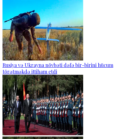
Rusiya və Ukrayna növbəti dəfə bir-birini hücum
törətməkdə ittiham etdi