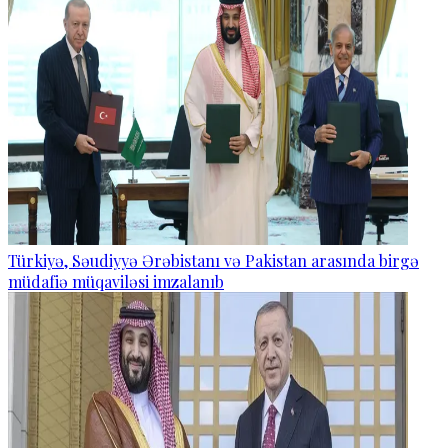
Türkiyə, Səudiyyə Ərəbistanı və Pakistan arasında birgə
müdafiə müqaviləsi imzalanıb