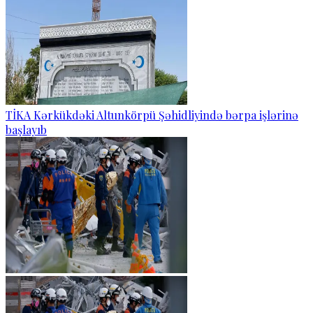
TİKA Kərkükdəki Altunkörpü Şəhidliyində bərpa işlərinə
başlayıb