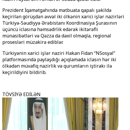
Prezident İqamətgahında mətbuata qapalı şəkildə
keçirilən görüşdən əvvəl iki ölkənin xarici işlər nazirləri
Türkiyə-Səudiyyə Ərəbistanı Koordinasiya Şurasının
üçüncü iclasına həmsədrlik edərək ikitərəfli
münasibətləri və Qəzza da daxil olmaqla, regional
prosesləri müzakirə ediblər.
Türkiyənin xarici işlər naziri Hakan Fidan “NSosyal”
platformasında paylaşdığı açıqlamada iclasın hər iki
ölkədən müvafiq nazirlik və qurumların iştirakı ilə
keçirildiyini bildirib.
TÖVSİYƏ EDİLƏN