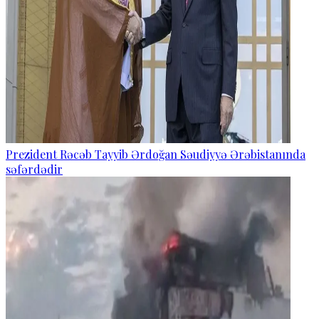
Prezident Rəcəb Tayyib Ərdoğan Səudiyyə Ərəbistanında
səfərdədir