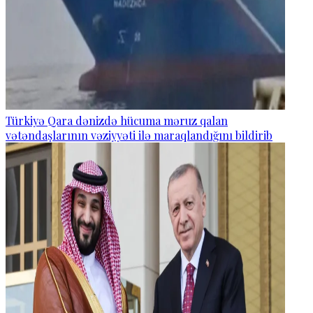
Türkiyə Qara dənizdə hücuma məruz qalan
vətəndaşlarının vəziyyəti ilə maraqlandığını bildirib