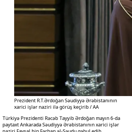
Prezident R.T.Ərdoğan Səudiyyə Ərəbistanının
xarici işlər naziri ilə görüş keçirib / AA
Türkiyə Prezidenti Rəcəb Tayyib Ərdoğan mayın 6-da
paytaxt Ankarada Səudiyyə Ərəbistanının xarici işlər
naziri Faysal bin Fərhan əl-Səudu qəbul edib.