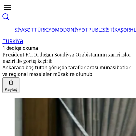
SİYASƏT
TÜRKİYƏ
MƏDƏNİYYƏT
PUBLİSİSTİKA
ŞƏRH
TÜRKİYƏ
1 dəqiqə oxuma
Prezident R.T.Ərdoğan Səudiyyə Ərəbistanının xarici işlər
naziri ilə görüş keçirib
Ankarada baş tutan görüşdə tərəflər arası münasibətlər
və regional məsələlər müzakirə olunub
Paylaş