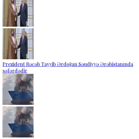
Prezident Rəcəb Tayyib Ərdoğan Səudiyyə Ərəbistanında
səfərdədir