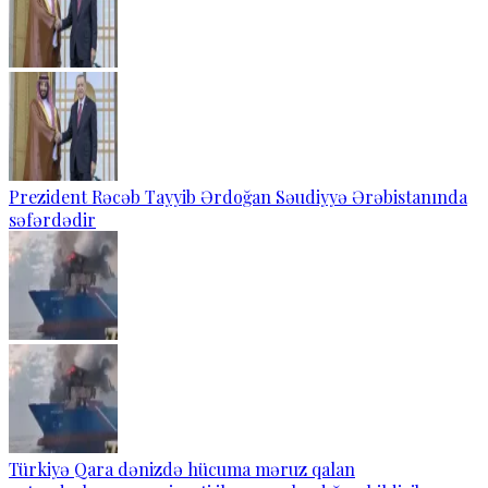
Prezident Rəcəb Tayyib Ərdoğan Səudiyyə Ərəbistanında
səfərdədir
Türkiyə Qara dənizdə hücuma məruz qalan