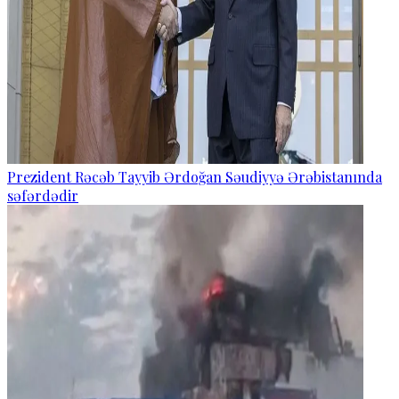
Prezident Rəcəb Tayyib Ərdoğan Səudiyyə Ərəbistanında
səfərdədir