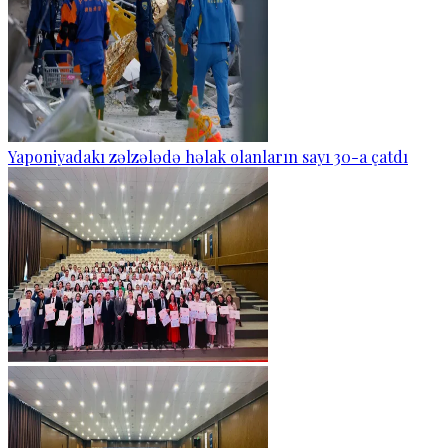
Yaponiyadakı zəlzələdə həlak olanların sayı 30-a çatdı