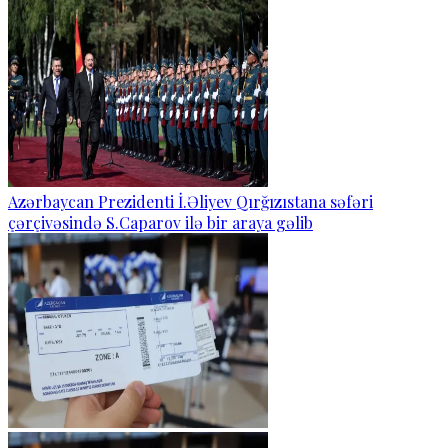
Azərbaycan Prezidenti İ.Əliyev Qırğızıstana səfəri
çərçivəsində S.Caparov ilə bir araya gəlib