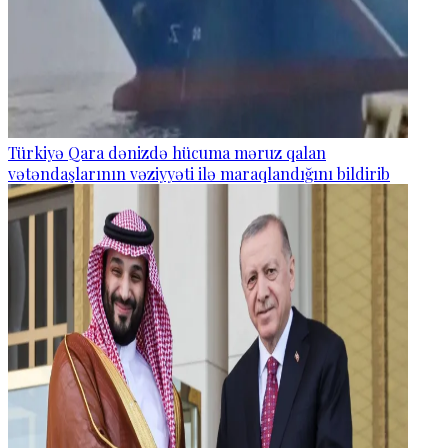
Türkiyə Qara dənizdə hücuma məruz qalan
vətəndaşlarının vəziyyəti ilə maraqlandığını bildirib