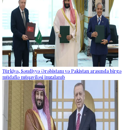
Türkiyə, Səudiyyə Ərəbistanı və Pakistan arasında birgə
müdafiə müqaviləsi imzalanıb