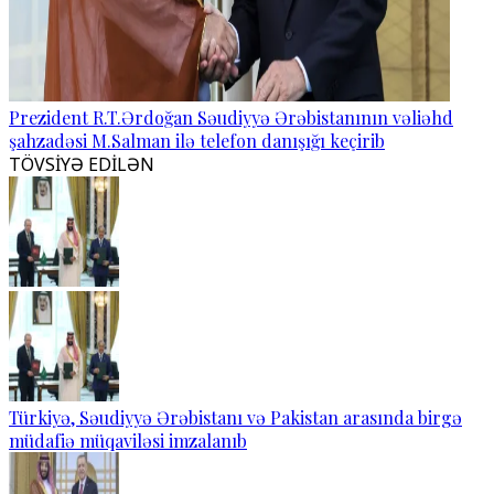
Prezident R.T.Ərdoğan Səudiyyə Ərəbistanının vəliəhd
şahzadəsi M.Salman ilə telefon danışığı keçirib
TÖVSİYƏ EDİLƏN
Türkiyə, Səudiyyə Ərəbistanı və Pakistan arasında birgə
müdafiə müqaviləsi imzalanıb