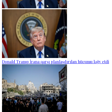
Donald Tramp İrana qarşı planlaşdırılan hücumu ləğv etdi