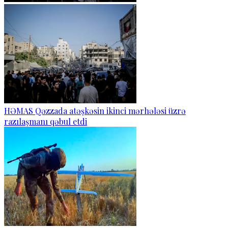
HƏMAS Qəzzada atəşkəsin ikinci mərhələsi üzrə
razılaşmanı qəbul etdi