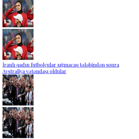
İranlı qadın futbolçular sığınacaq tələbindən sonra
Avstraliya vətəndaşı oldular