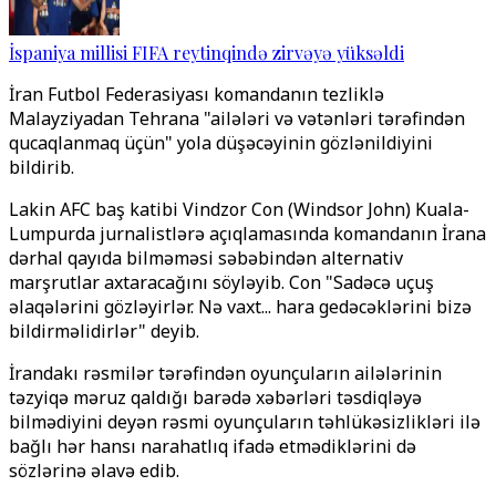
İspaniya millisi FIFA reytinqində zirvəyə yüksəldi
İran Futbol Federasiyası komandanın tezliklə
Malayziyadan Tehrana "ailələri və vətənləri tərəfindən
qucaqlanmaq üçün" yola düşəcəyinin gözlənildiyini
bildirib.
Lakin AFC baş katibi Vindzor Con (Windsor John) Kuala-
Lumpurda jurnalistlərə açıqlamasında komandanın İrana
dərhal qayıda bilməməsi səbəbindən alternativ
marşrutlar axtaracağını söyləyib. Con "Sadəcə uçuş
əlaqələrini gözləyirlər. Nə vaxt... hara gedəcəklərini bizə
bildirməlidirlər" deyib.
İrandakı rəsmilər tərəfindən oyunçuların ailələrinin
təzyiqə məruz qaldığı barədə xəbərləri təsdiqləyə
bilmədiyini deyən rəsmi oyunçuların təhlükəsizlikləri ilə
bağlı hər hansı narahatlıq ifadə etmədiklərini də
sözlərinə əlavə edib.