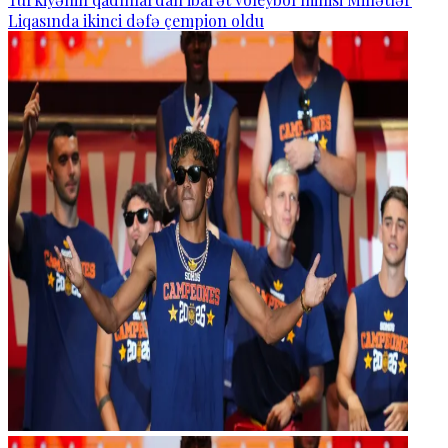
Liqasında ikinci dəfə çempion oldu