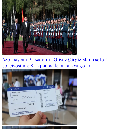
Azərbaycan Prezidenti İ.Əliyev Qırğızıstana səfəri
çərçivəsində S.Caparov ilə bir araya gəlib