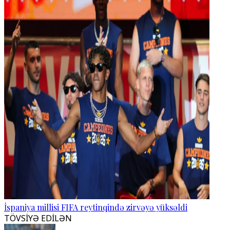
İspaniya millisi FIFA reytinqində zirvəyə yüksəldi
TÖVSİYƏ EDİLƏN