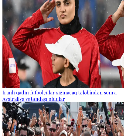
İranlı qadın futbolçular sığınacaq tələbindən sonra
Avstraliya vətəndaşı oldular