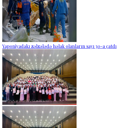
Yaponiyadakı zəlzələdə həlak olanların sayı 30-a çatdı