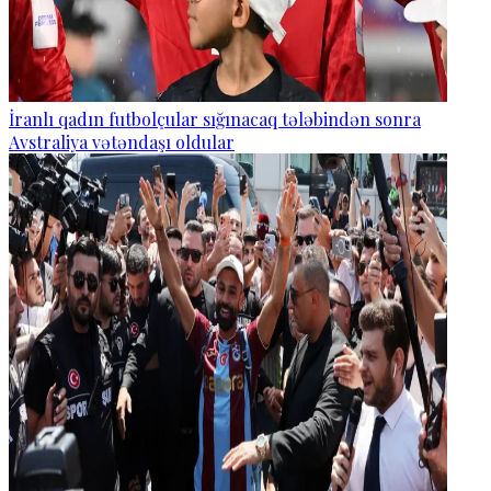
İranlı qadın futbolçular sığınacaq tələbindən sonra
Avstraliya vətəndaşı oldular