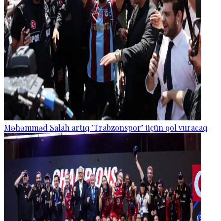
Məhəmməd Salah artıq "Trabzonspor" üçün qol vuracaq