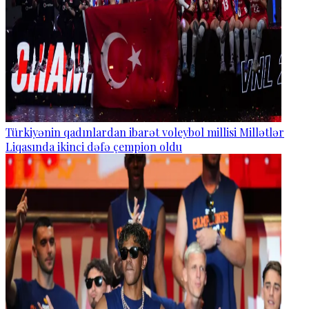
Türkiyənin qadınlardan ibarət voleybol millisi Millətlər
Liqasında ikinci dəfə çempion oldu