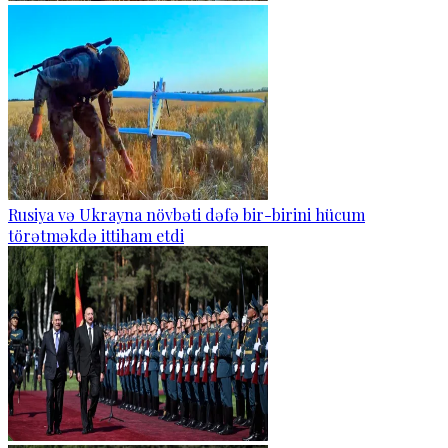
Rusiya və Ukrayna növbəti dəfə bir-birini hücum
törətməkdə ittiham etdi