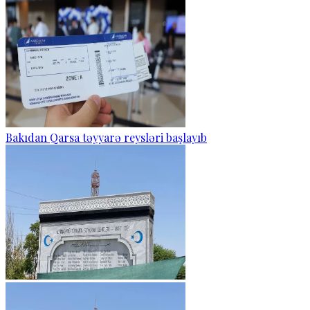
Bakıdan Qarsa təyyarə reysləri başlayıb