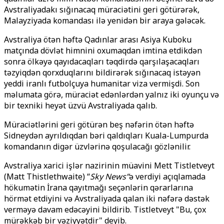
Avstraliyadakı sığınacaq müraciətini geri götürərək,
Malayziyada komandası ilə yenidən bir araya gələcək.
Avstraliya ötən həftə Qadınlar arası Asiya Kuboku
matçında dövlət himnini oxumaqdan imtina etdikdən
sonra ölkəyə qayıdacaqları təqdirdə qarşılaşacaqları
təzyiqdən qorxduqlarını bildirərək sığınacaq istəyən
yeddi iranlı futbolçuya humanitar viza vermişdi. Son
məlumata görə, müraciət edənlərdən yalnız iki oyunçu və
bir texniki heyət üzvü Avstraliyada qalıb.
Müraciətlərini geri götürən beş nəfərin ötən həftə
Sidneydən ayrıldıqdan bəri qaldıqları Kuala-Lumpurda
komandanın digər üzvlərinə qoşulacağı gözlənilir.
Avstraliya xarici işlər nazirinin müavini Mett Tistletveyt
(Matt Thistlethwaite) “
Sky News”
ə verdiyi açıqlamada
hökumətin İrana qayıtmağı seçənlərin qərarlarına
hörmət etdiyini və Avstraliyada qalan iki nəfərə dəstək
verməyə davam edəcəyini bildirib. Tistletveyt "Bu, çox
mürəkkəb bir vəziyyətdir" deyib.