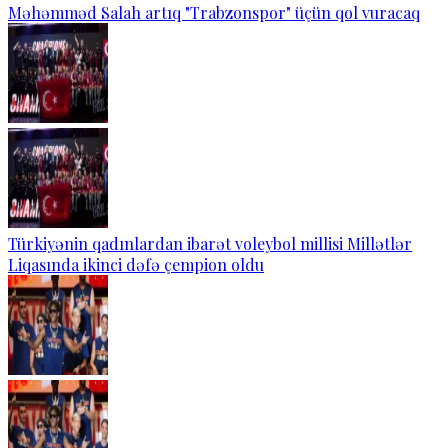
Məhəmməd Salah artıq "Trabzonspor" üçün qol vuracaq
Türkiyənin qadınlardan ibarət voleybol millisi Millətlər
Liqasında ikinci dəfə çempion oldu