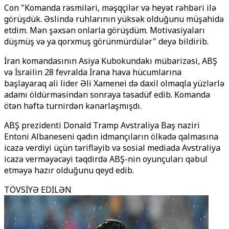
Con "Komanda rəsmiləri, məşqçilər və heyət rəhbəri ilə
görüşdük. Əslində ruhlarının yüksək olduğunu müşahidə
etdim. Mən şəxsən onlarla görüşdüm. Motivasiyaları
düşmüş və ya qorxmuş görünmürdülər" deyə bildirib.
İran komandasının Asiya Kubokundakı mübarizəsi, ABŞ
və İsrailin 28 fevralda İrana hava hücumlarına
başlayaraq ali lider Əli Xamenei də daxil olmaqla yüzlərlə
adamı öldürməsindən sonraya təsadüf edib. Komanda
ötən həftə turnirdən kənarlaşmışdı.
ABŞ prezidenti Donald Tramp Avstraliya Baş naziri
Entoni Albaneseni qadın idmançıların ölkədə qalmasına
icazə verdiyi üçün tərifləyib və sosial mediada Avstraliya
icazə verməyəcəyi təqdirdə ABŞ-nin oyunçuları qəbul
etməyə hazır olduğunu qeyd edib.
TÖVSİYƏ EDİLƏN