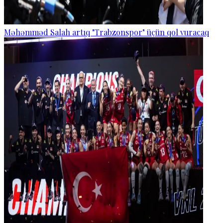
Məhəmməd Salah artıq "Trabzonspor" üçün qol vuracaq