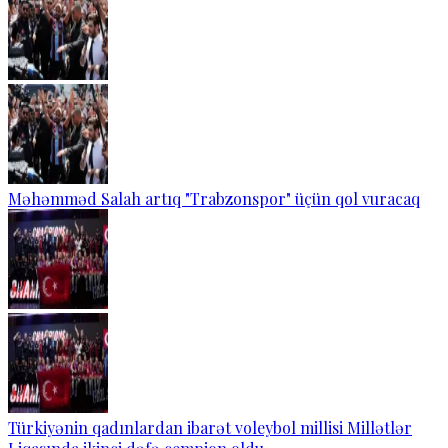
Məhəmməd Salah artıq "Trabzonspor" üçün qol vuracaq
Türkiyənin qadınlardan ibarət voleybol millisi Millətlər