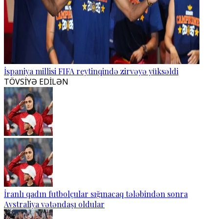
İspaniya millisi FIFA reytinqində zirvəyə yüksəldi
TÖVSİYƏ EDİLƏN
İranlı qadın futbolçular sığınacaq tələbindən sonra
Avstraliya vətəndaşı oldular