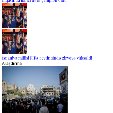
Liqasında ikinci dəfə çempion oldu
İspaniya millisi FIFA reytinqində zirvəyə yüksəldi
Araşdırma