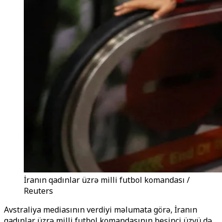
İranın qadınlar üzrə milli futbol komandası /
Reuters
Avstraliya mediasının verdiyi məlumata görə, İranın
qadınlar üzrə milli futbol komandasının beşinci üzvü də