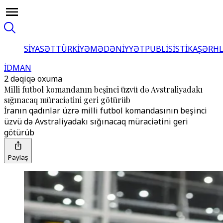
SİYASƏT
TÜRKİYƏ
MƏDƏNİYYƏT
PUBLİSİSTİKA
ŞƏRH
İDMAN
2 dəqiqə oxuma
Milli futbol komandanın beşinci üzvü də Avstraliyadakı
sığınacaq müraciətini geri götürüb
İranın qadınlar üzrə milli futbol komandasının beşinci
üzvü də Avstraliyadakı sığınacaq müraciətini geri
götürüb
Paylaş