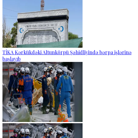
TİKA Kərkükdəki Altunkörpü Şəhidliyində bərpa işlərinə
başlayıb