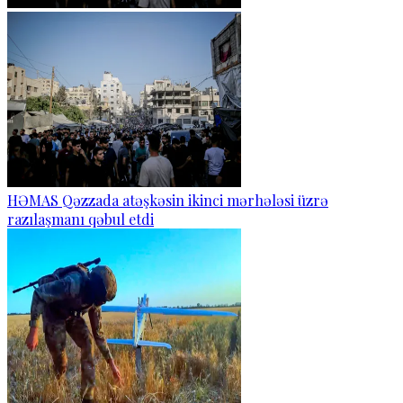
HƏMAS Qəzzada atəşkəsin ikinci mərhələsi üzrə
razılaşmanı qəbul etdi