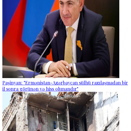
Paşinyan: "Ermənistan-Azərbaycan sülhü razılaşmadan bir
il sonra görünən və hiss olunandır"