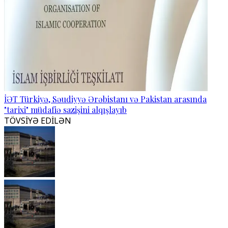
İƏT Türkiyə, Səudiyyə Ərəbistanı və Pakistan arasında
"tarixi" müdafiə sazişini alqışlayıb
TÖVSİYƏ EDİLƏN