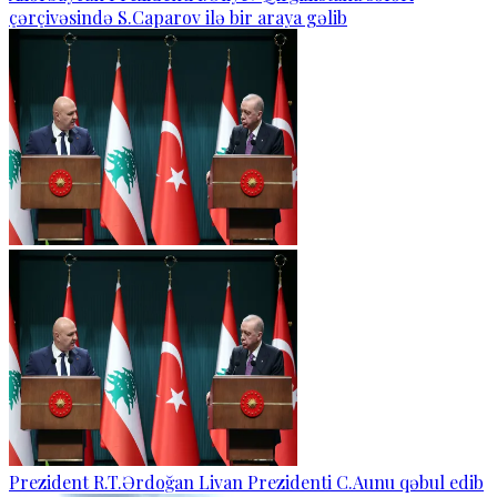
çərçivəsində S.Caparov ilə bir araya gəlib
Prezident R.T.Ərdoğan Livan Prezidenti C.Aunu qəbul edib