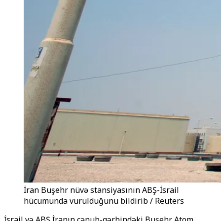
İran Buşehr nüvə stansiyasının ABŞ-İsrail
hücumunda vurulduğunu bildirib / Reuters
İsrail və ABŞ İranın cənub-qərbindəki Buşehr Atom