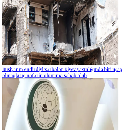
Rusiyanın endirdiyi zərbələr Kiyev yaxınlığında biri uşaq
olmaqla üç nəfərin ölümünə səbəb olub