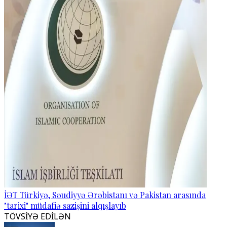
İƏT Türkiyə, Səudiyyə Ərəbistanı və Pakistan arasında
"tarixi" müdafiə sazişini alqışlayıb
TÖVSİYƏ EDİLƏN