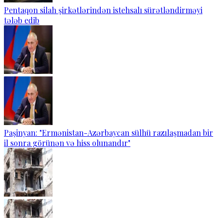
Pentaqon silah şirkətlərindən istehsalı sürətləndirməyi
tələb edib
Paşinyan: "Ermənistan-Azərbaycan sülhü razılaşmadan bir
il sonra görünən və hiss olunandır"