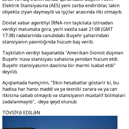
Elektrik Stansiyasına (AES) yeni zərbə endiriblər, lakin
obyektə ziyan dəyməyib və işçilər arasında itki olmayıb.
Dövlət xəbər agentliyi İRNA-nın təşkilata istinadən
verdiyi məlumata görə, yerli vaxtla saat 21:08 (GMT
17:38) radələrində cənubdakı Buşehr şəhərindəki
stansiyanın yaxınlığında hücum baş verib.
Təşkilatın verdiyi bəyanatda "Amerikan-Sionist düşmən
Buşehr nüvə stansiyası sahəsinə yenidən hücum etdi.
Buşehr stansiyasının daxilinə bir mərmi isabət etdi"
deyilib.
Açıqlamada həmçinin, "İlkin hesabatlar göstərir ki, bu
hadisə hər hansı maddi və ya texniki zərərə və ya can
itkisinə səbəb olmayıb və stansiyanın müxtəlif bölmələri
zədələnməyib", -deyə qeyd olunub.
TÖVSİYƏ EDİLƏN