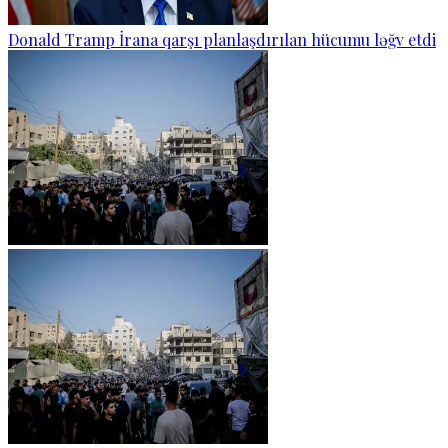
Donald Tramp İrana qarşı planlaşdırılan hücumu ləğv etdi