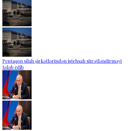
Pentaqon silah şirkətlərindən istehsalı sürətləndirməyi
tələb edib