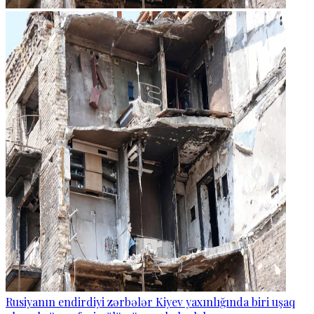
Rusiyanın endirdiyi zərbələr Kiyev yaxınlığında biri uşaq