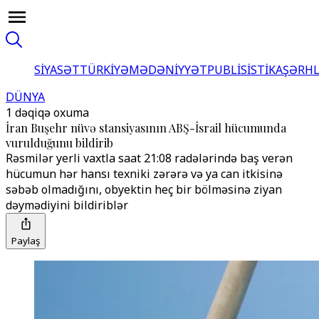
SİYASƏT
TÜRKİYƏ
MƏDƏNİYYƏT
PUBLİSİSTİKA
ŞƏRH
DÜNYA
1 dəqiqə oxuma
İran Buşehr nüvə stansiyasının ABŞ-İsrail hücumunda
vurulduğunu bildirib
Rəsmilər yerli vaxtla saat 21:08 radələrində baş verən
hücumun hər hansı texniki zərərə və ya can itkisinə
səbəb olmadığını, obyektin heç bir bölməsinə ziyan
dəymədiyini bildiriblər
Paylaş