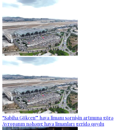
“Sabiha Gökçen” hava limanı sərnişin artımına görə
Avropanın nəhəng hava limanları geridə qoydu