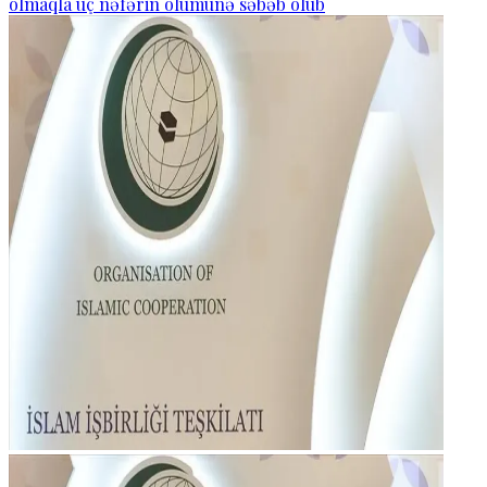
olmaqla üç nəfərin ölümünə səbəb olub