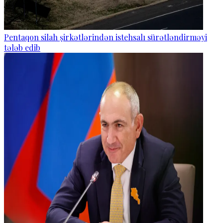
Pentaqon silah şirkətlərindən istehsalı sürətləndirməyi
tələb edib