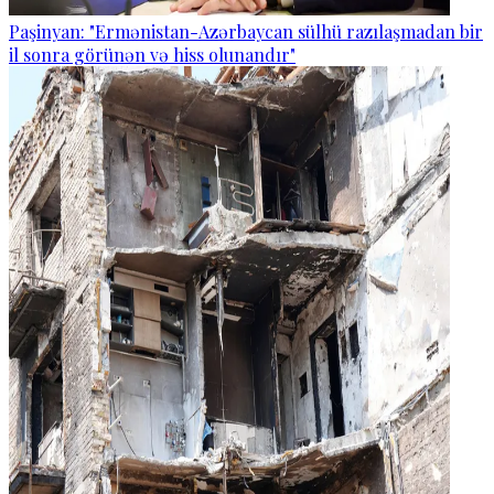
Paşinyan: "Ermənistan-Azərbaycan sülhü razılaşmadan bir
il sonra görünən və hiss olunandır"