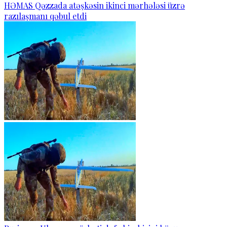
HƏMAS Qəzzada atəşkəsin ikinci mərhələsi üzrə
razılaşmanı qəbul etdi