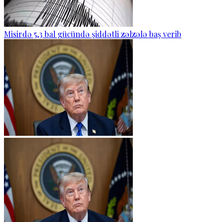
Misirdə 5,3 bal gücündə şiddətli zəlzələ baş verib