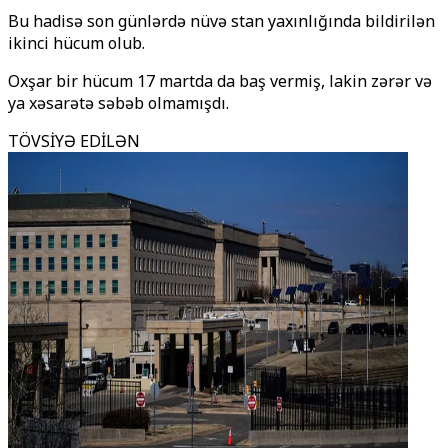
Bu hadisə son günlərdə nüvə stan yaxınlığında bildirilən
ikinci hücum olub.
Oxşar bir hücum 17 martda da baş vermiş, lakin zərər və
ya xəsarətə səbəb olmamışdı.
TÖVSİYƏ EDİLƏN