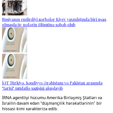
Rusiyanın endirdiyi zərbələr Kiyev yaxınlığında biri uşaq
olmaqla üç nəfərin ölümünə səbəb olub
İƏT Türkiyə, Səudiyyə Ərəbistanı və Pakistan arasında
"tarixi" müdafiə sazişini alqışlayıb
İRNA agentliyi hücumu Amerika Birləşmiş Ştatları və
İsrailin davam edən "düşmənçilik hərəkətlərinin" bir
hissəsi kimi xarakterizə edib.