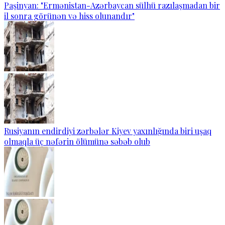
Paşinyan: "Ermənistan-Azərbaycan sülhü razılaşmadan bir
il sonra görünən və hiss olunandır"
Rusiyanın endirdiyi zərbələr Kiyev yaxınlığında biri uşaq
olmaqla üç nəfərin ölümünə səbəb olub