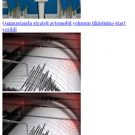
Qazaxıstanda strateji avtomobil yolunun tikintisinə start
verildi