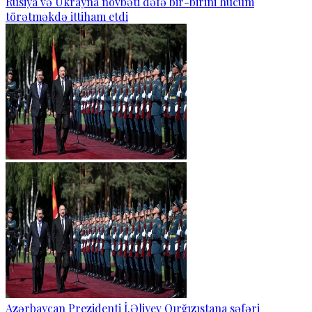
Rusiya və Ukrayna növbəti dəfə bir-birini hücum
törətməkdə ittiham etdi
Azərbaycan Prezidenti İ.Əliyev Qırğızıstana səfəri