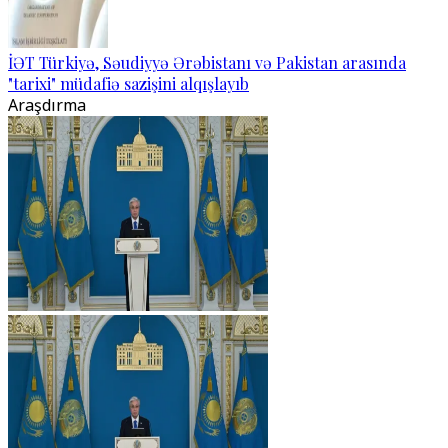
İƏT Türkiyə, Səudiyyə Ərəbistanı və Pakistan arasında
"tarixi" müdafiə sazişini alqışlayıb
Araşdırma