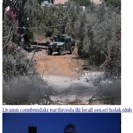
Livanın cənubundakı partlayışda iki İsrail əsgəri həlak olub