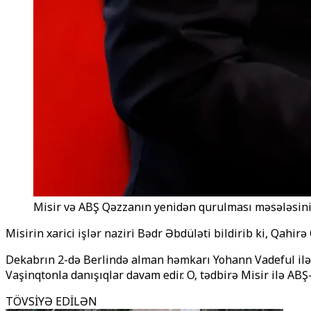
Misir və ABŞ Qəzzanın yenidən qurulması məsələsini
Misirin xarici işlər naziri Bədr Əbdüləti bildirib ki, Qahi
Dekabrın 2-də Berlində alman həmkarı Yohann Vadeful ilə b
Vaşinqtonla danışıqlar davam edir. O, tədbirə Misir ilə ABŞ
TÖVSİYƏ EDİLƏN