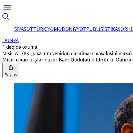
SİYASƏT
TÜRKİYƏ
MƏDƏNİYYƏT
PUBLİSİSTİKA
ŞƏRH
DÜNYA
1 dəqiqə oxuma
Misir və ABŞ Qəzzanın yenidən qurulması məsələsini müzaki
Misirin xarici işlər naziri Bədr Əbdüləti bildirib ki, Qah
Paylaş