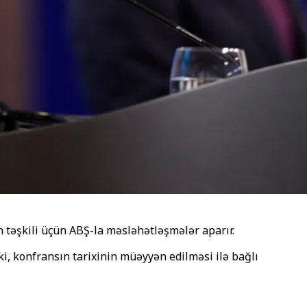
n təşkili üçün ABŞ-la məsləhətləşmələr aparır.
, konfransın tarixinin müəyyən edilməsi ilə bağlı