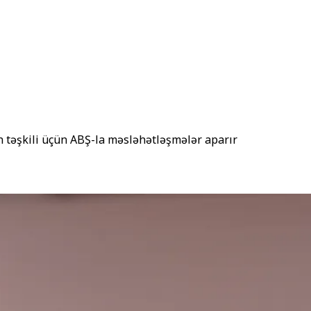
ın təşkili üçün ABŞ-la məsləhətləşmələr aparır