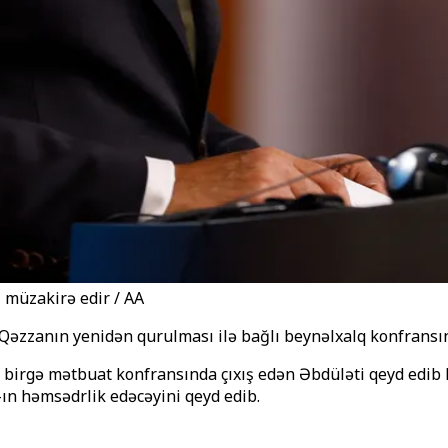
 müzakirə edir / AA
rə Qəzzanın yenidən qurulması ilə bağlı beynəlxalq konfransı
irgə mətbuat konfransında çıxış edən Əbdüləti qeyd edib ki
-ın həmsədrlik edəcəyini qeyd edib.