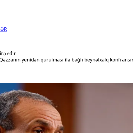
LƏR
rə edir
irə Qəzzanın yenidən qurulması ilə bağlı beynəlxalq konfrans