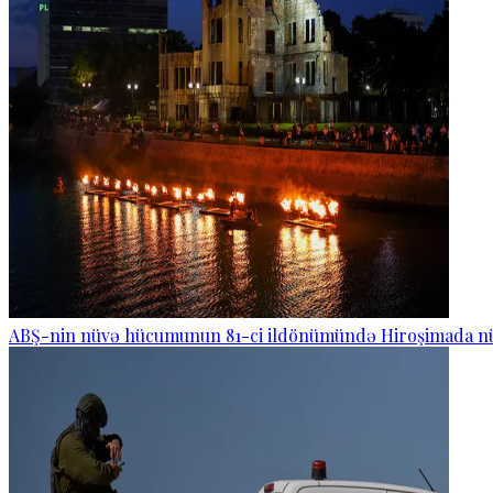
ABŞ-nin nüvə hücumunun 81-ci ildönümündə Hiroşimada nüv