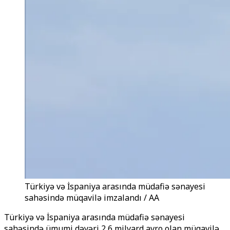
Türkiyə və İspaniya arasında müdafiə sənayesi
sahəsində müqavilə imzalandı / AA
Türkiyə və İspaniya arasında müdafiə sənayesi
sahəsində ümumi dəyəri 2,6 milyard avro olan müqavilə