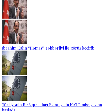
İbrahim Kalın “Həmas” rəhbərliyi ilə görüş keçirib
Türkiyənin F-16 qırıcıları Estoniyada NATO missiyasına
başladı