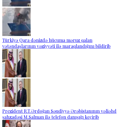
Türkiyə Qara dənizdə hücuma məruz qalan
vətəndaşlarının vəziyyəti ilə maraqlandığını bildirib
Prezident R.T.Ərdoğan Səudiyyə Ərəbistanının vəliəhd
şahzadəsi M.Salman ilə telefon danışığı keçirib