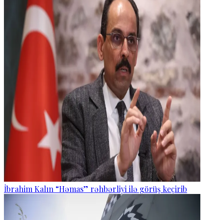
İbrahim Kalın “Həmas” rəhbərliyi ilə görüş keçirib