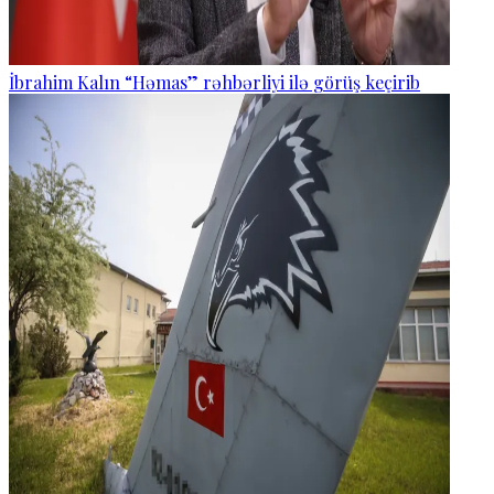
İbrahim Kalın “Həmas” rəhbərliyi ilə görüş keçirib