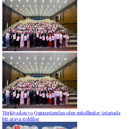
Türkiyədən və Qazaxıstandan olan müəllimlər Astanada
bir araya gəldilər