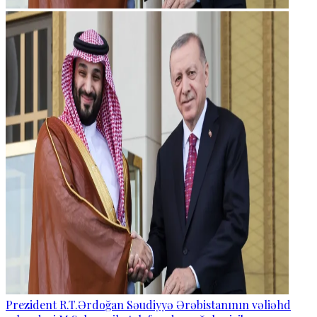
Prezident R.T.Ərdoğan Səudiyyə Ərəbistanının vəliəhd