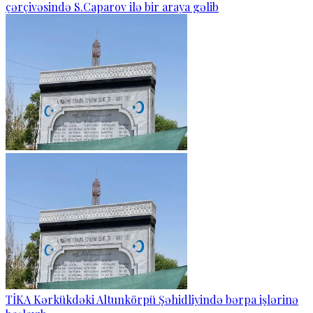
çərçivəsində S.Caparov ilə bir araya gəlib
TİKA Kərkükdəki Altunkörpü Şəhidliyində bərpa işlərinə