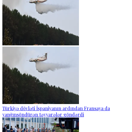
Türkiyə dövləti İspaniyanın ardından Fransaya da
yanğınsöndürən təyyarələr göndərdi