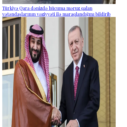
Türkiyə Qara dənizdə hücuma məruz qalan
vətəndaşlarının vəziyyəti ilə maraqlandığını bildirib