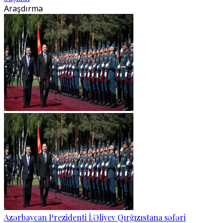
Araşdırma
Azərbaycan Prezidenti İ.Əliyev Qırğızıstana səfəri