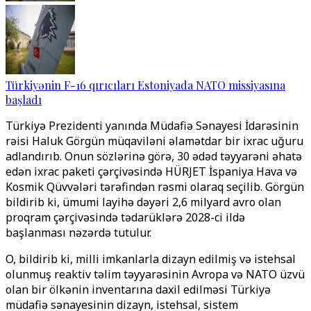
Türkiyənin F-16 qırıcıları Estoniyada NATO missiyasına
başladı
Türkiyə Prezidenti yanında Müdafiə Sənayesi İdarəsinin
rəisi Haluk Görgün müqaviləni əlamətdar bir ixrac uğuru
adlandırıb. Onun sözlərinə görə, 30 ədəd təyyarəni əhatə
edən ixrac paketi çərçivəsində HÜRJET İspaniya Hava və
Kosmik Qüvvələri tərəfindən rəsmi olaraq seçilib. Görgün
bildirib ki, ümumi layihə dəyəri 2,6 milyard avro olan
proqram çərçivəsində tədarüklərə 2028-ci ildə
başlanması nəzərdə tutulur.
O, bildirib ki, milli imkanlarla dizayn edilmiş və istehsal
olunmuş reaktiv təlim təyyarəsinin Avropa və NATO üzvü
olan bir ölkənin inventarına daxil edilməsi Türkiyə
müdafiə sənayesinin dizayn, istehsal, sistem