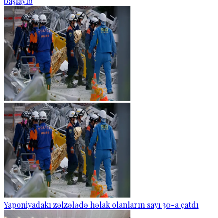
başlayıb
Yaponiyadakı zəlzələdə həlak olanların sayı 30-a çatdı