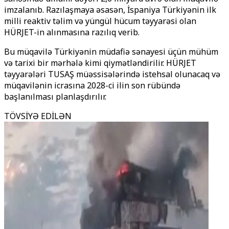
imzalanıb. Razılaşmaya əsasən, İspaniya Türkiyənin ilk
milli reaktiv təlim və yüngül hücum təyyarəsi olan
HÜRJET-in alınmasına razılıq verib.
Bu müqavilə Türkiyənin müdafiə sənayesi üçün mühüm
və tarixi bir mərhələ kimi qiymətləndirilir. HÜRJET
təyyarələri TUSAŞ müəssisələrində istehsal olunacaq və
müqavilənin icrasına 2028-ci ilin son rübündə
başlanılması planlaşdırılır.
TÖVSİYƏ EDİLƏN