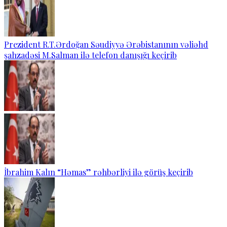
Prezident R.T.Ərdoğan Səudiyyə Ərəbistanının vəliəhd
şahzadəsi M.Salman ilə telefon danışığı keçirib
İbrahim Kalın “Həmas” rəhbərliyi ilə görüş keçirib