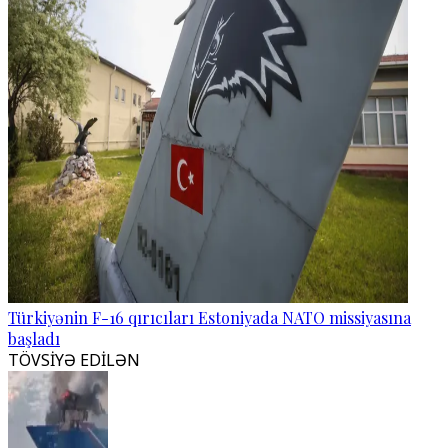
Türkiyənin F-16 qırıcıları Estoniyada NATO missiyasına
başladı
TÖVSİYƏ EDİLƏN