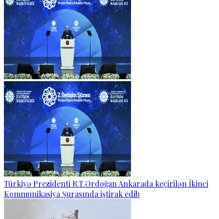
Türkiyə Prezidenti R.T.Ərdoğan Ankarada keçirilən İkinci
Kommunikasiya Şurasında iştirak edib