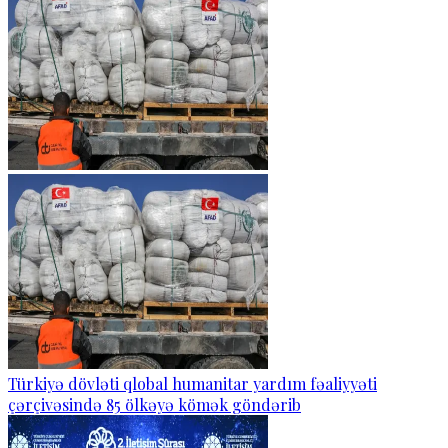
Türkiyə dövləti qlobal humanitar yardım fəaliyyəti
çərçivəsində 85 ölkəyə kömək göndərib