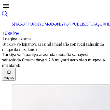
SİYASƏT
TÜRKİYƏ
MƏDƏNİYYƏT
PUBLİSİSTİKA
ŞƏRH
TÜRKİYƏ
1 dəqiqə oxuma
Türkiyə və İspaniya arasında müdafiə sənayesi sahəsində
müqavilə imzalandı
Türkiyə və İspaniya arasında müdafiə sənayesi
sahəsində ümumi dəyəri 2,6 milyard avro olan müqavilə
imzalanıb
Paylaş