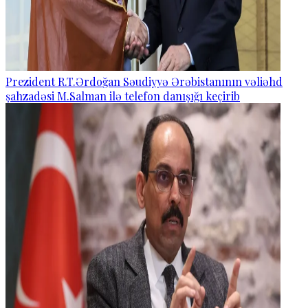
Prezident R.T.Ərdoğan Səudiyyə Ərəbistanının vəliəhd
şahzadəsi M.Salman ilə telefon danışığı keçirib