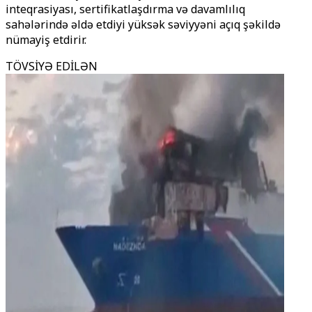
inteqrasiyası, sertifikatlaşdırma və davamlılıq
sahələrində əldə etdiyi yüksək səviyyəni açıq şəkildə
nümayiş etdirir.
TÖVSİYƏ EDİLƏN