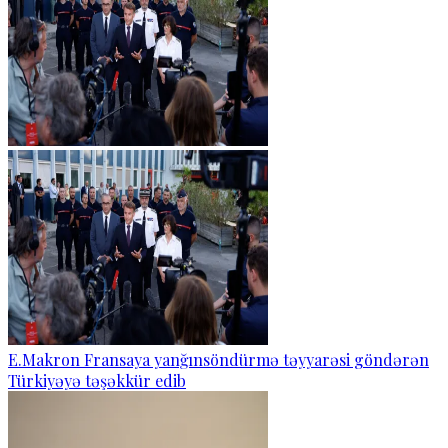
E.Makron Fransaya yanğınsöndürmə təyyarəsi göndərən
Türkiyəyə təşəkkür edib