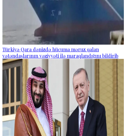
Türkiyə Qara dənizdə hücuma məruz qalan
vətəndaşlarının vəziyyəti ilə maraqlandığını bildirib