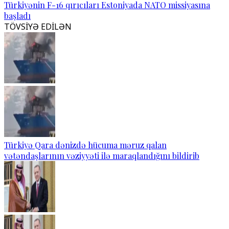
Türkiyənin F-16 qırıcıları Estoniyada NATO missiyasına
başladı
TÖVSİYƏ EDİLƏN
Türkiyə Qara dənizdə hücuma məruz qalan
vətəndaşlarının vəziyyəti ilə maraqlandığını bildirib