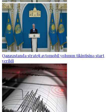
Qazaxıstanda strateji avtomobil yolunun tikintisinə start
verildi