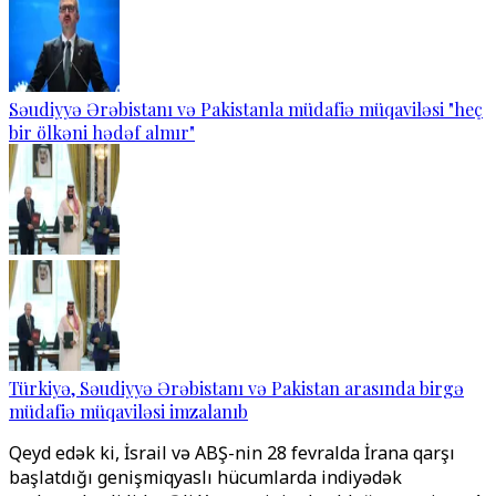
Səudiyyə Ərəbistanı və Pakistanla müdafiə müqaviləsi "heç
bir ölkəni hədəf almır"
Türkiyə, Səudiyyə Ərəbistanı və Pakistan arasında birgə
müdafiə müqaviləsi imzalanıb
Qeyd edək ki, İsrail və ABŞ-nin 28 fevralda İrana qarşı
başlatdığı genişmiqyaslı hücumlarda indiyədək