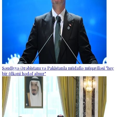
Səudiyyə Ərəbistanı və Pakistanla müdafiə müqaviləsi "heç
bir ölkəni hədəf almır"