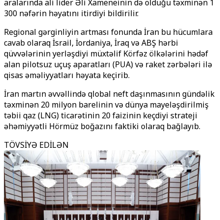
aralarında ali lider Əli Xameneinin də olduğu təxminən 1
300 nəfərin həyatını itirdiyi bildirilir.
Regional gərginliyin artması fonunda İran bu hücumlara
cavab olaraq İsrail, İordaniya, İraq və ABŞ hərbi
qüvvələrinin yerləşdiyi müxtəlif Körfəz ölkələrini hədəf
alan pilotsuz uçuş aparatları (PUA) və raket zərbələri ilə
qisas əməliyyatları həyata keçirib.
İran martın əvvəllində qlobal neft daşınmasının gündəlik
təxminən 20 milyon barelinin və dünya mayeləşdirilmiş
təbii qaz (LNG) ticarətinin 20 faizinin keçdiyi strateji
əhəmiyyətli Hörmüz boğazını faktiki olaraq bağlayıb.
TÖVSİYƏ EDİLƏN