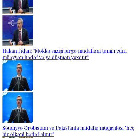
Hakan Fidan: "Məkkə sazişi birgə müdafiəni təmin edir,
müəyyən hədəf və ya düşmən yoxdur"
Səudiyyə Ərəbistanı və Pakistanla müdafiə müqaviləsi "heç
bir ölkəni hədəf almır"