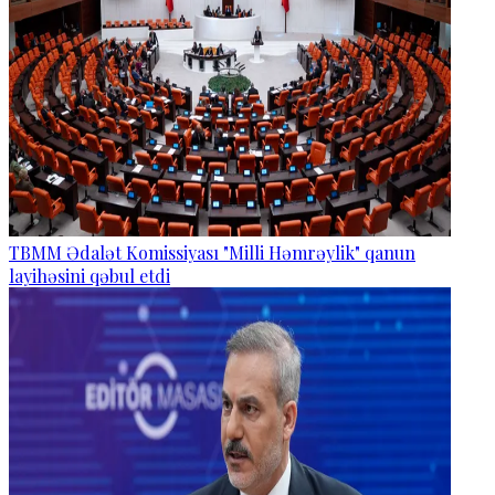
TBMM Ədalət Komissiyası "Milli Həmrəylik" qanun
layihəsini qəbul etdi