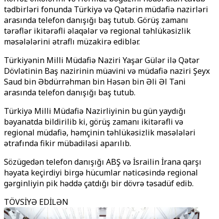
tədbirləri fonunda Türkiyə və Qətərin müdafiə nazirləri
arasında telefon danışığı baş tutub. Görüş zamanı
tərəflər ikitərəfli əlaqələr və regional təhlükəsizlik
məsələlərini ətraflı müzakirə ediblər.
Türkiyənin Milli Müdafiə Naziri Yaşar Gülər ilə Qətər
Dövlətinin Baş nazirinin müavini və müdafiə naziri Şeyx
Saud bin Əbdürrəhman bin Həsən bin Əli Əl Tani
arasında telefon danışığı baş tutub.
Türkiyə Milli Müdafiə Nazirliyinin bu gün yaydığı
bəyanatda bildirilib ki, görüş zamanı ikitərəfli və
regional müdafiə, həmçinin təhlükəsizlik məsələləri
ətrafında fikir mübadiləsi aparılıb.
Sözügedən telefon danışığı ABŞ və İsrailin İrana qarşı
həyata keçirdiyi birgə hücumlar nəticəsində regional
gərginliyin pik həddə çatdığı bir dövrə təsadüf edib.
TÖVSİYƏ EDİLƏN