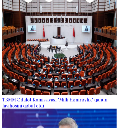
TBMM Ədalət Komissiyası "Milli Həmrəylik" qanun
layihəsini qəbul etdi