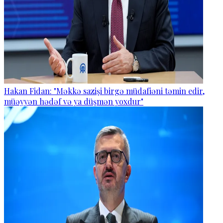
Hakan Fidan: "Məkkə sazişi birgə müdafiəni təmin edir,
müəyyən hədəf və ya düşmən yoxdur"