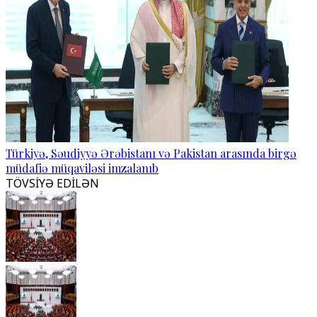
Türkiyə, Səudiyyə Ərəbistanı və Pakistan arasında birgə
müdafiə müqaviləsi imzalanıb
TÖVSİYƏ EDİLƏN