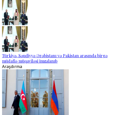
Türkiyə, Səudiyyə Ərəbistanı və Pakistan arasında birgə
müdafiə müqaviləsi imzalanıb
Araşdırma