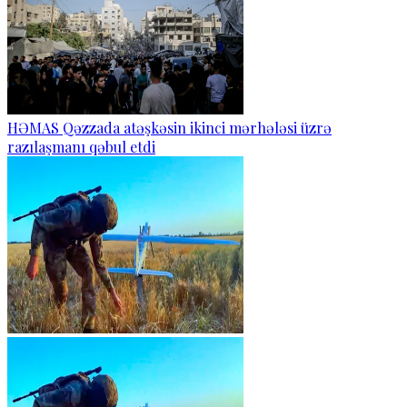
HƏMAS Qəzzada atəşkəsin ikinci mərhələsi üzrə
razılaşmanı qəbul etdi