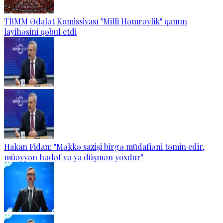
TBMM Ədalət Komissiyası "Milli Həmrəylik" qanun
layihəsini qəbul etdi
Hakan Fidan: "Məkkə sazişi birgə müdafiəni təmin edir,
müəyyən hədəf və ya düşmən yoxdur"