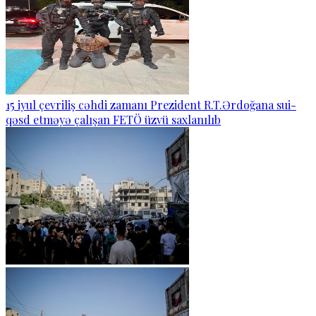
15 iyul çevriliş cəhdi zamanı Prezident R.T.Ərdoğana sui-
qəsd etməyə çalışan FETÖ üzvü saxlanılıb