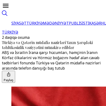
SİYASƏT
TÜRKİYƏ
MƏDƏNİYYƏT
PUBLİSİSTİKA
ŞƏRH
TÜRKİYƏ
2 dəqiqə oxuma
Türkiyə və Qətərin müdafiə nazirləri Yaxın Şərqdəki
təhlükəsizlik vəziyyətini müzakirə ediblər
ABŞ və İsrailin İrana qarşı hücumları, həmçinin İranın
Körfəz ölkələrini və Hörmüz boğazını hədəf alan cavab
tədbirləri fonunda Türkiyə və Qətərin müdafiə nazirləri
arasında telefon danışığı baş tutub
Paylaş