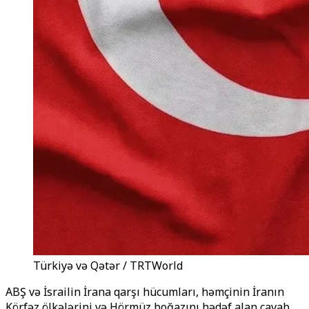
Türkiyə və Qətər / TRTWorld
ABŞ və İsrailin İrana qarşı hücumları, həmçinin İranın
Körfəz ölkələrini və Hörmüz boğazını hədəf alan cavab