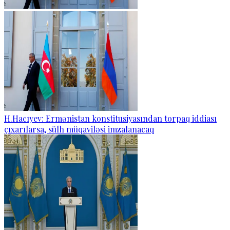
H.Hacıyev: Ermənistan konstitusiyasından torpaq iddiası
çıxarılarsa, sülh müqaviləsi imzalanacaq