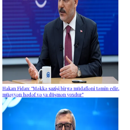
Hakan Fidan: "Məkkə sazişi birgə müdafiəni təmin edir,
müəyyən hədəf və ya düşmən yoxdur"