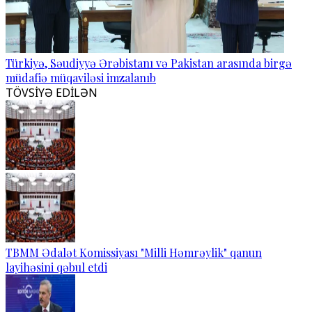
Türkiyə, Səudiyyə Ərəbistanı və Pakistan arasında birgə
müdafiə müqaviləsi imzalanıb
TÖVSİYƏ EDİLƏN
TBMM Ədalət Komissiyası "Milli Həmrəylik" qanun
layihəsini qəbul etdi