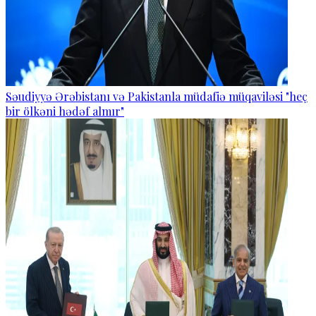
Səudiyyə Ərəbistanı və Pakistanla müdafiə müqaviləsi "heç
bir ölkəni hədəf almır"