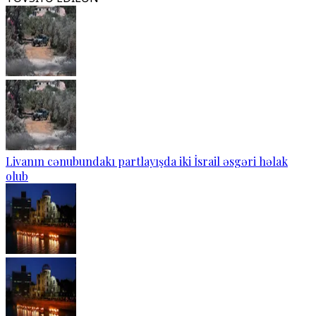
Livanın cənubundakı partlayışda iki İsrail əsgəri həlak
olub