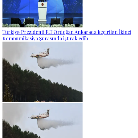
Türkiyə Prezidenti R.T.Ərdoğan Ankarada keçirilən İkinci
Kommunikasiya Şurasında iştirak edib