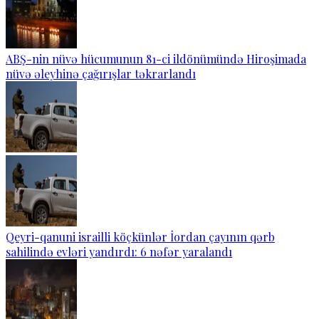
ABŞ-nin nüvə hücumunun 81-ci ildönümündə Hiroşimada
nüvə əleyhinə çağırışlar təkrarlandı
Qeyri-qanuni israilli köçkünlər İordan çayının qərb
sahilində evləri yandırdı: 6 nəfər yaralandı