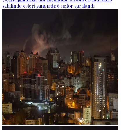
sahilində evləri yandırdı: 6 nəfər yaralandı