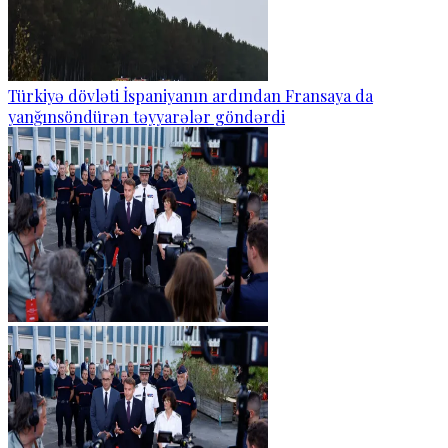
Türkiyə dövləti İspaniyanın ardından Fransaya da
yanğınsöndürən təyyarələr göndərdi