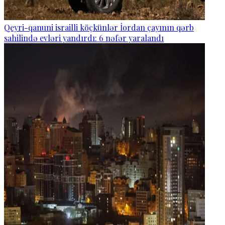
Qeyri-qanuni israilli köçkünlər İordan çayının qərb
sahilində evləri yandırdı: 6 nəfər yaralandı