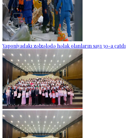
Yaponiyadakı zəlzələdə həlak olanların sayı 30-a çatdı