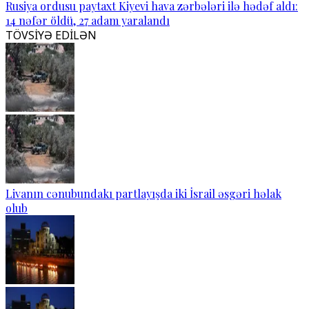
Rusiya ordusu paytaxt Kiyevi hava zərbələri ilə hədəf aldı:
14 nəfər öldü, 27 adam yaralandı
TÖVSİYƏ EDİLƏN
Livanın cənubundakı partlayışda iki İsrail əsgəri həlak
olub