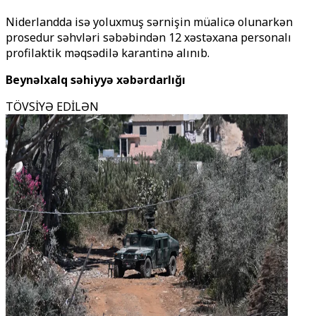
Niderlandda isə yoluxmuş sərnişin müalicə olunarkən
prosedur səhvləri səbəbindən 12 xəstəxana personalı
profilaktik məqsədilə karantinə alınıb.
Beynəlxalq səhiyyə xəbərdarlığı
TÖVSİYƏ EDİLƏN