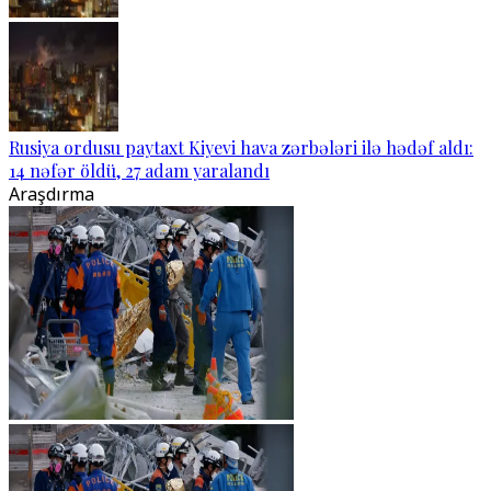
Rusiya ordusu paytaxt Kiyevi hava zərbələri ilə hədəf aldı:
14 nəfər öldü, 27 adam yaralandı
Araşdırma