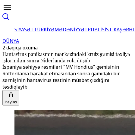
SİYASƏT
TÜRKİYƏ
MƏDƏNİYYƏT
PUBLİSİSTİKA
ŞƏRH
DÜNYA
2 dəqiqə oxuma
Hantavirus panikasının mərkəzindəki kruiz gəmisi təxliyə
işlərindən sonra Niderlanda yola düşüb
İspaniya səhiyyə rəsmiləri "MV Hondius" gəmisinin
Rotterdama hərəkət etməsindən sonra gəmidəki bir
sərnişinin hantavirus testinin müsbət çıxdığını
təsdiqləyib
Paylaş