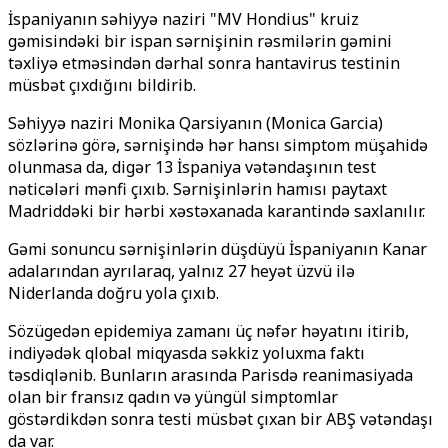
İspaniyanın səhiyyə naziri "MV Hondius" kruiz
gəmisindəki bir ispan sərnişinin rəsmilərin gəmini
təxliyə etməsindən dərhal sonra hantavirus testinin
müsbət çıxdığını bildirib.
Səhiyyə naziri Monika Qarsiyanın (Monica Garcia)
sözlərinə görə, sərnişində hər hansı simptom müşahidə
olunmasa da, digər 13 İspaniya vətəndaşının test
nəticələri mənfi çıxıb. Sərnişinlərin hamısı paytaxt
Madriddəki bir hərbi xəstəxanada karantində saxlanılır.
Gəmi sonuncu sərnişinlərin düşdüyü İspaniyanın Kanar
adalarından ayrılaraq, yalnız 27 heyət üzvü ilə
Niderlanda doğru yola çıxıb.
Sözügedən epidemiya zamanı üç nəfər həyatını itirib,
indiyədək qlobal miqyasda səkkiz yoluxma faktı
təsdiqlənib. Bunların arasında Parisdə reanimasiyada
olan bir fransız qadın və yüngül simptomlar
göstərdikdən sonra testi müsbət çıxan bir ABŞ vətəndaşı
da var.