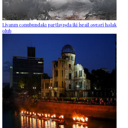
Livanın cənubundakı partlayışda iki İsrail əsgəri həlak
olub