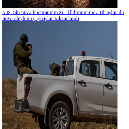
ABŞ-nin nüvə hücumunun 81-ci ildönümündə Hiroşimada
nüvə əleyhinə çağırışlar təkrarlandı