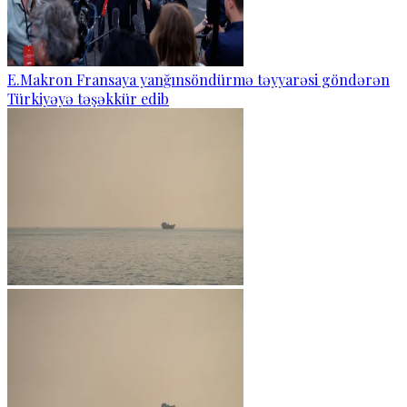
E.Makron Fransaya yanğınsöndürmə təyyarəsi göndərən
Türkiyəyə təşəkkür edib