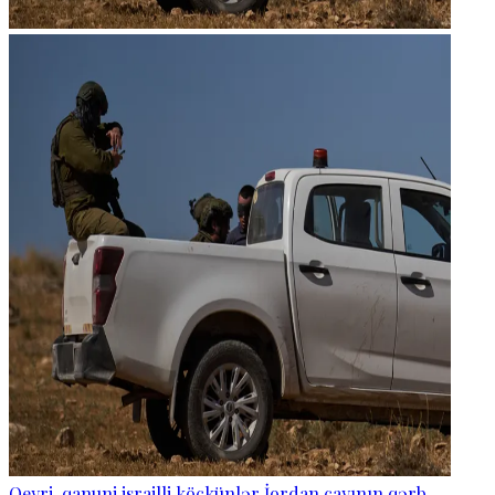
Qeyri-qanuni israilli köçkünlər İordan çayının qərb