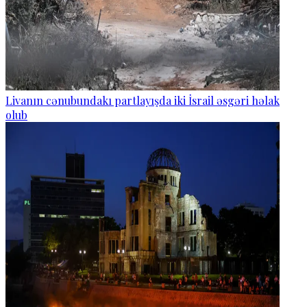
Livanın cənubundakı partlayışda iki İsrail əsgəri həlak
olub