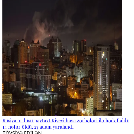
Rusiya ordusu paytaxt Kiyevi hava zərbələri ilə hədəf aldı:
14 nəfər öldü, 27 adam yaralandı
TÖVSİYƏ EDİLƏN