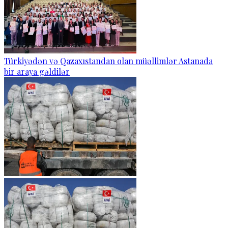
Türkiyədən və Qazaxıstandan olan müəllimlər Astanada
bir araya gəldilər