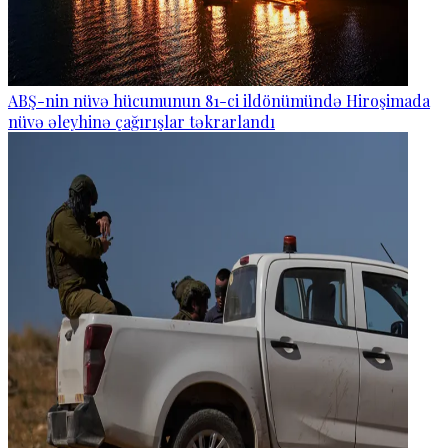
ABŞ-nin nüvə hücumunun 81-ci ildönümündə Hiroşimada
nüvə əleyhinə çağırışlar təkrarlandı