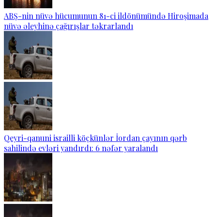
ABŞ-nin nüvə hücumunun 81-ci ildönümündə Hiroşimada
nüvə əleyhinə çağırışlar təkrarlandı
Qeyri-qanuni israilli köçkünlər İordan çayının qərb
sahilində evləri yandırdı: 6 nəfər yaralandı