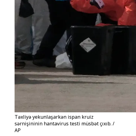
Təxliyə yekunlaşarkən ispan kruiz
sərnişininin hantavirus testi müsbət çıxıb. /
AP