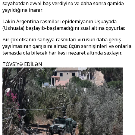
səyahətdən əvvəl baş verdiyinə və daha sonra gəmidə
yayıldığına inanır.
Lakin Argentina rəsmiləri epidemiyanın Uşuayada
(Ushuaia) başlayıb-başlamadığını sual altına qoyurlar.
Bir çox ölkənin səhiyyə rəsmiləri virusun daha geniş
yayılmasının qarşısını almaq üçün sərnişinləri və onlarla
təmasda ola biləcək hər kəsi nəzarət altında saxlayır.
TÖVSİYƏ EDİLƏN