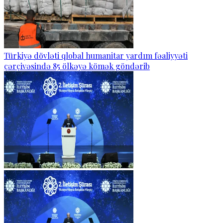
Türkiyə dövləti qlobal humanitar yardım fəaliyyəti
çərçivəsində 85 ölkəyə kömək göndərib