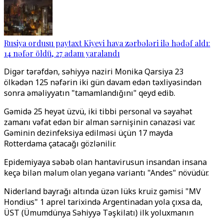
Rusiya ordusu paytaxt Kiyevi hava zərbələri ilə hədəf aldı:
14 nəfər öldü, 27 adam yaralandı
Digər tərəfdən, səhiyyə naziri Monika Qarsiya 23
ölkədən 125 nəfərin iki gün davam edən təxliyəsindən
sonra əməliyyatın "tamamlandığını" qeyd edib.
Gəmidə 25 heyət üzvü, iki tibbi personal və səyahət
zamanı vəfat edən bir alman sərnişinin cənazəsi var.
Gəminin dezinfeksiya edilməsi üçün 17 mayda
Rotterdama çatacağı gözlənilir.
Epidemiyaya səbəb olan hantavirusun insandan insana
keçə bilən məlum olan yeganə variantı "Andes" növüdür.
Niderland bayrağı altında üzən lüks kruiz gəmisi "MV
Hondius" 1 aprel tarixində Argentinadan yola çıxsa da,
ÜST (Ümumdünya Səhiyyə Təşkilatı) ilk yoluxmanın