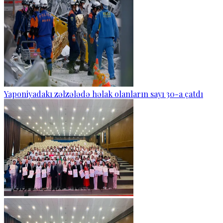
Yaponiyadakı zəlzələdə həlak olanların sayı 30-a çatdı