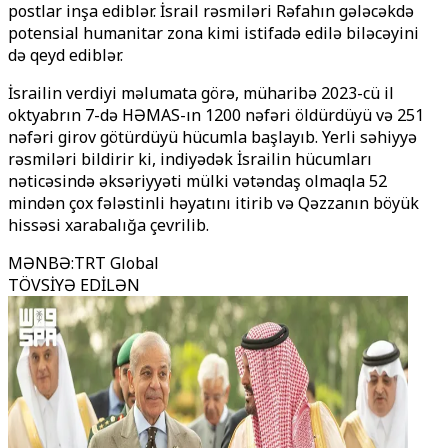
postlar inşa ediblər. İsrail rəsmiləri Rəfahın gələcəkdə
potensial humanitar zona kimi istifadə edilə biləcəyini
də qeyd ediblər.
İsrailin verdiyi məlumata görə, müharibə 2023-cü il
oktyabrın 7-də HƏMAS-ın 1200 nəfəri öldürdüyü və 251
nəfəri girov götürdüyü hücumla başlayıb. Yerli səhiyyə
rəsmiləri bildirir ki, indiyədək İsrailin hücumları
nəticəsində əksəriyyəti mülki vətəndaş olmaqla 52
mindən çox fələstinli həyatını itirib və Qəzzanın böyük
hissəsi xarabalığa çevrilib.
MƏNBƏ
:
TRT Global
TÖVSİYƏ EDİLƏN