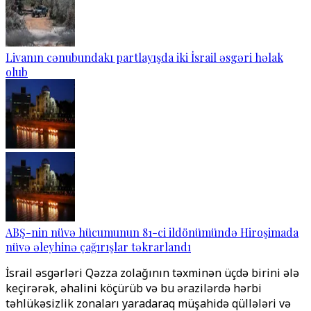
Livanın cənubundakı partlayışda iki İsrail əsgəri həlak
olub
ABŞ-nin nüvə hücumunun 81-ci ildönümündə Hiroşimada
nüvə əleyhinə çağırışlar təkrarlandı
İsrail əsgərləri Qəzza zolağının təxminən üçdə birini ələ
keçirərək, əhalini köçürüb və bu ərazilərdə hərbi
təhlükəsizlik zonaları yaradaraq müşahidə qüllələri və