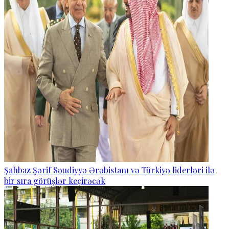
Şahbaz Şərif Səudiyyə Ərəbistanı və Türkiyə liderləri ilə
bir sıra görüşlər keçirəcək