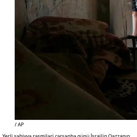
/ AP
Yerli səhiyyə rəsmiləri çərşənbə günü İsrailin Qəzzanın