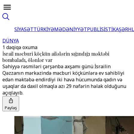
SİYASƏT
TÜRKİYƏ
MƏDƏNİYYƏT
PUBLİSİSTİKA
ŞƏRH
DÜNYA
1 dəqiqə oxuma
İsrail məcburi köçkün ailələrin sığındığı məktəbi
bombaladı, ölənlər var
Səhiyyə rəsmiləri çərşənbə axşamı günü İsrailin
Qəzzanın mərkəzində məcburi köçkünlərə ev sahibliyi
edən məktəbə endirdiyi iki hava hücumunda qadın və
uşaqlar da daxil olmaqla azı 29 nəfərin həlak olduğunu
açıqlayıb.
Paylaş