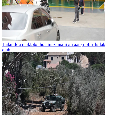
Tailandda məktəbə hücum zamanı ən azı 7 nəfər həlak
olub