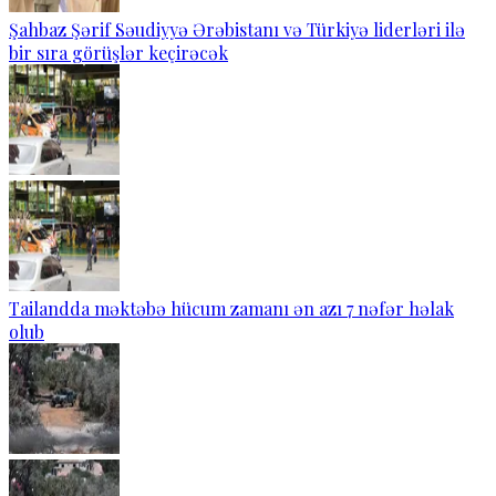
Şahbaz Şərif Səudiyyə Ərəbistanı və Türkiyə liderləri ilə
bir sıra görüşlər keçirəcək
Tailandda məktəbə hücum zamanı ən azı 7 nəfər həlak
olub