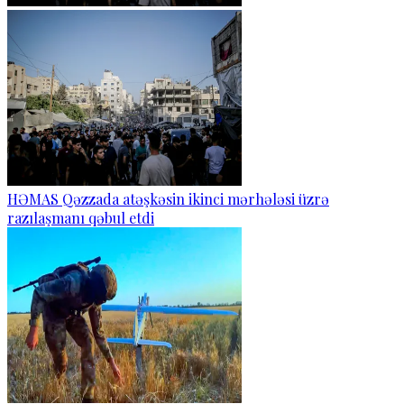
HƏMAS Qəzzada atəşkəsin ikinci mərhələsi üzrə
razılaşmanı qəbul etdi