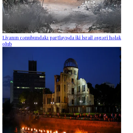
Livanın cənubundakı partlayışda iki İsrail əsgəri həlak
olub