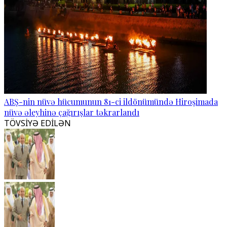
ABŞ-nin nüvə hücumunun 81-ci ildönümündə Hiroşimada
nüvə əleyhinə çağırışlar təkrarlandı
TÖVSİYƏ EDİLƏN