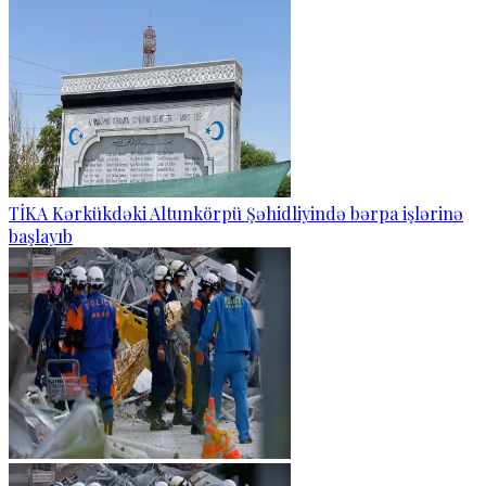
TİKA Kərkükdəki Altunkörpü Şəhidliyində bərpa işlərinə
başlayıb