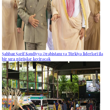
Şahbaz Şərif Səudiyyə Ərəbistanı və Türkiyə liderləri ilə
bir sıra görüşlər keçirəcək