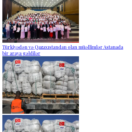
Türkiyədən və Qazaxıstandan olan müəllimlər Astanada
bir araya gəldilər