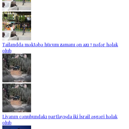
Tailandda məktəbə hücum zamanı ən azı 7 nəfər həlak
olub
Livanın cənubundakı partlayışda iki İsrail əsgəri həlak
olub