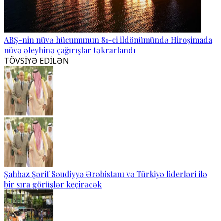
ABŞ-nin nüvə hücumunun 81-ci ildönümündə Hiroşimada
nüvə əleyhinə çağırışlar təkrarlandı
TÖVSİYƏ EDİLƏN
Şahbaz Şərif Səudiyyə Ərəbistanı və Türkiyə liderləri ilə
bir sıra görüşlər keçirəcək