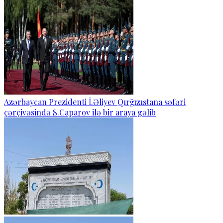
Azərbaycan Prezidenti İ.Əliyev Qırğızıstana səfəri
çərçivəsində S.Caparov ilə bir araya gəlib