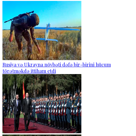
Rusiya və Ukrayna növbəti dəfə bir-birini hücum
törətməkdə ittiham etdi