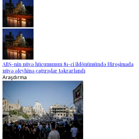
ABŞ-nin nüvə hücumunun 81-ci ildönümündə Hiroşimada
nüvə əleyhinə çağırışlar təkrarlandı
Araşdırma