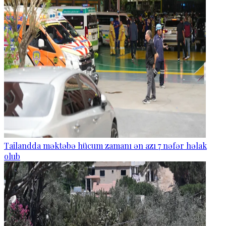
Tailandda məktəbə hücum zamanı ən azı 7 nəfər həlak
olub