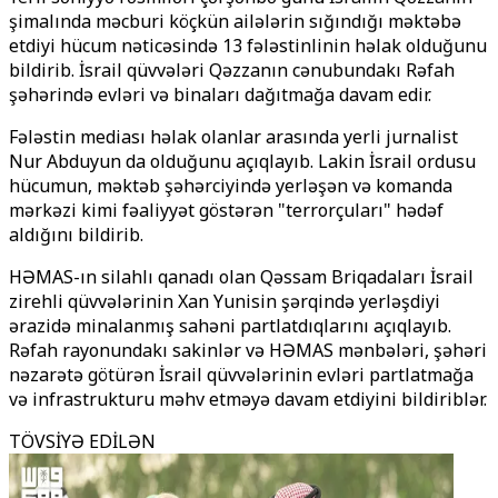
şimalında məcburi köçkün ailələrin sığındığı məktəbə
etdiyi hücum nəticəsində 13 fələstinlinin həlak olduğunu
bildirib. İsrail qüvvələri Qəzzanın cənubundakı Rəfah
şəhərində evləri və binaları dağıtmağa davam edir.
Fələstin mediası həlak olanlar arasında yerli jurnalist
Nur Abduyun da olduğunu açıqlayıb. Lakin İsrail ordusu
hücumun, məktəb şəhərciyində yerləşən və komanda
mərkəzi kimi fəaliyyət göstərən "terrorçuları" hədəf
aldığını bildirib.
HƏMAS-ın silahlı qanadı olan Qəssam Briqadaları İsrail
zirehli qüvvələrinin Xan Yunisin şərqində yerləşdiyi
ərazidə minalanmış sahəni partlatdıqlarını açıqlayıb.
Rəfah rayonundakı sakinlər və HƏMAS mənbələri, şəhəri
nəzarətə götürən İsrail qüvvələrinin evləri partlatmağa
və infrastrukturu məhv etməyə davam etdiyini bildiriblər.
TÖVSİYƏ EDİLƏN