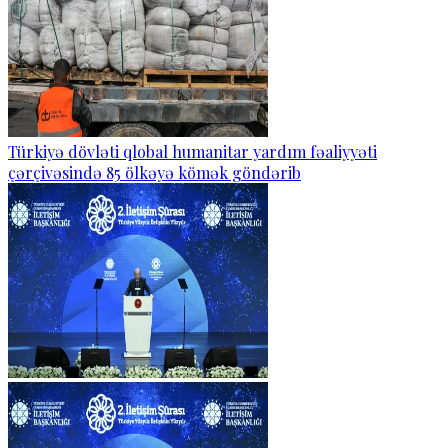
Türkiyə dövləti qlobal humanitar yardım fəaliyyəti
çərçivəsində 85 ölkəyə kömək göndərib