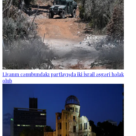
Livanın cənubundakı partlayışda iki İsrail əsgəri həlak
olub