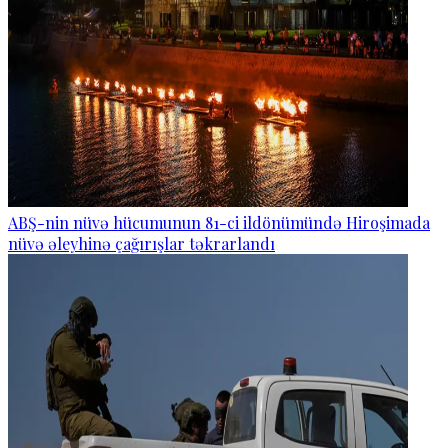
ABŞ-nin nüvə hücumunun 81-ci ildönümündə Hiroşimada
nüvə əleyhinə çağırışlar təkrarlandı