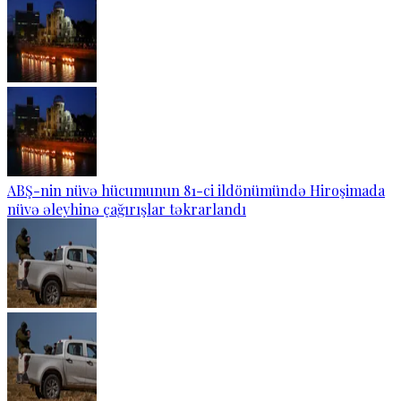
ABŞ-nin nüvə hücumunun 81-ci ildönümündə Hiroşimada
nüvə əleyhinə çağırışlar təkrarlandı