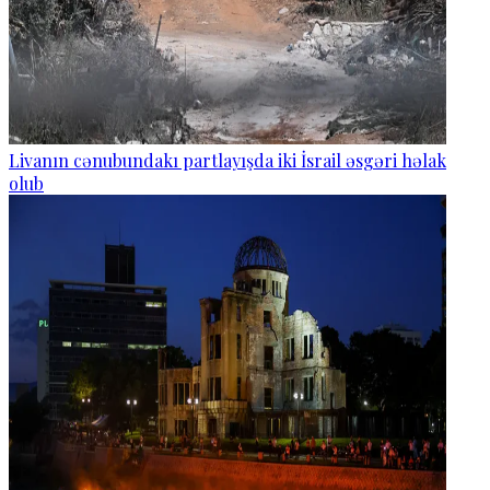
Livanın cənubundakı partlayışda iki İsrail əsgəri həlak
olub