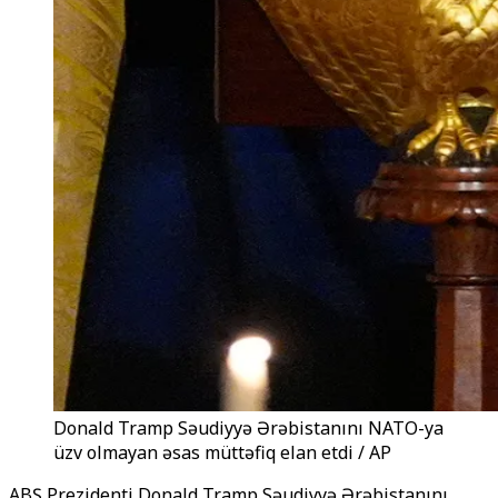
Donald Tramp Səudiyyə Ərəbistanını NATO-ya
üzv olmayan əsas müttəfiq elan etdi / AP
ABŞ Prezidenti Donald Tramp Səudiyyə Ərəbistanını