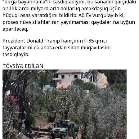
“birgə bəyannamə”ni təsdiqlədiyini, bu sənədin qarşıdakı
onilliklərdə milyardlarla dollarlıq əməkdaşlıq üçün
hüquqi əsas yaratdığını bildirib. Ağ Ev vurğulayıb ki,
proses nüvə silahlarının yayılmaması qaydalarına uyğun
aparılacaq.
Prezident Donald Tramp həmçinin F-35 qırıcı
təyyarələrini də əhatə edən silah müqaviləsini
təsdiqləyib.
TÖVSİYƏ EDİLƏN