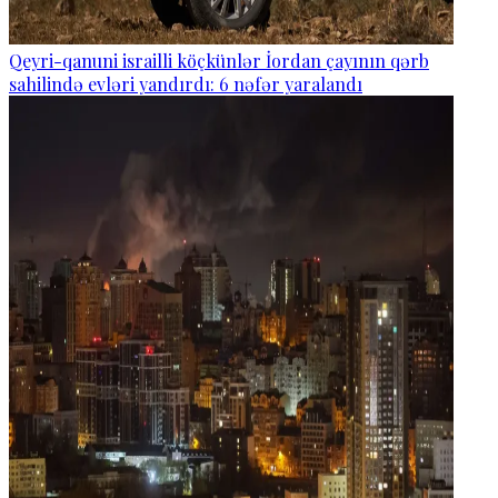
Qeyri-qanuni israilli köçkünlər İordan çayının qərb
sahilində evləri yandırdı: 6 nəfər yaralandı