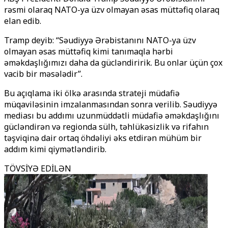
rəsmi olaraq NATO-ya üzv olmayan əsas müttəfiq olaraq
elan edib.
Tramp deyib: “Səudiyyə Ərəbistanını NATO-ya üzv
olmayan əsas müttəfiq kimi tanımaqla hərbi
əməkdaşlığımızı daha da gücləndiririk. Bu onlar üçün çox
vacib bir məsələdir’’.
Bu açıqlama iki ölkə arasında strateji müdafiə
müqaviləsinin imzalanmasından sonra verilib. Səudiyyə
mediası bu addımı uzunmüddətli müdafiə əməkdaşlığını
gücləndirən və regionda sülh, təhlükəsizlik və rifahın
təşviqinə dair ortaq öhdəliyi əks etdirən mühüm bir
addım kimi qiymətləndirib.
TÖVSİYƏ EDİLƏN