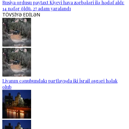
Rusiya ordusu paytaxt Kiyevi hava zərbələri ilə hədəf aldı:
14 nəfər öldü, 27 adam yaralandı
TÖVSİYƏ EDİLƏN
Livanın cənubundakı partlayışda iki İsrail əsgəri həlak
olub