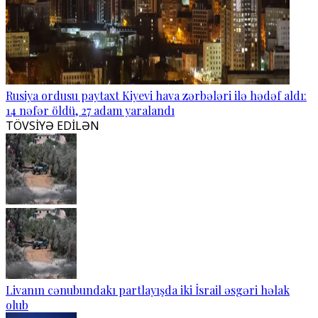
Rusiya ordusu paytaxt Kiyevi hava zərbələri ilə hədəf aldı:
14 nəfər öldü, 27 adam yaralandı
TÖVSİYƏ EDİLƏN
Livanın cənubundakı partlayışda iki İsrail əsgəri həlak
olub