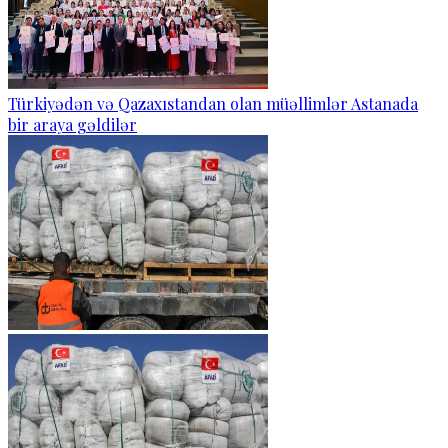
Türkiyədən və Qazaxıstandan olan müəllimlər Astanada
bir araya gəldilər