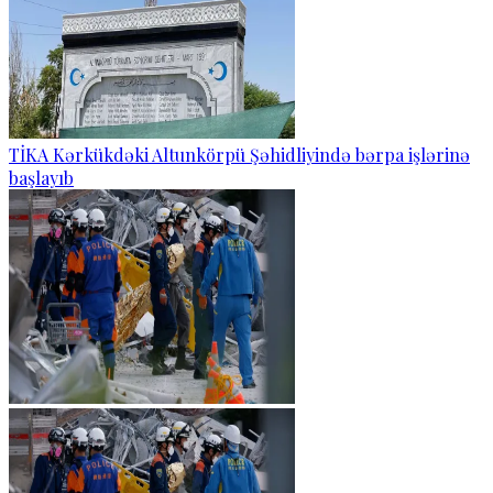
TİKA Kərkükdəki Altunkörpü Şəhidliyində bərpa işlərinə
başlayıb