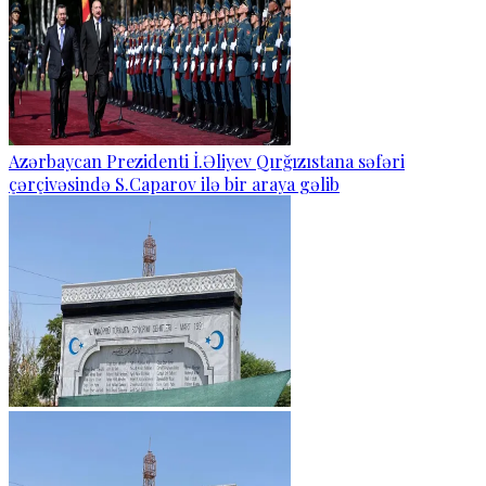
Azərbaycan Prezidenti İ.Əliyev Qırğızıstana səfəri
çərçivəsində S.Caparov ilə bir araya gəlib