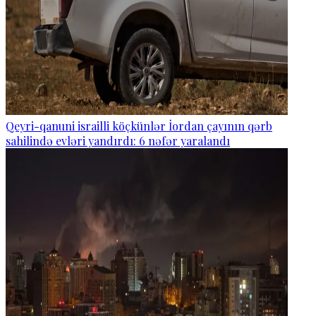
Qeyri-qanuni israilli köçkünlər İordan çayının qərb
sahilində evləri yandırdı: 6 nəfər yaralandı