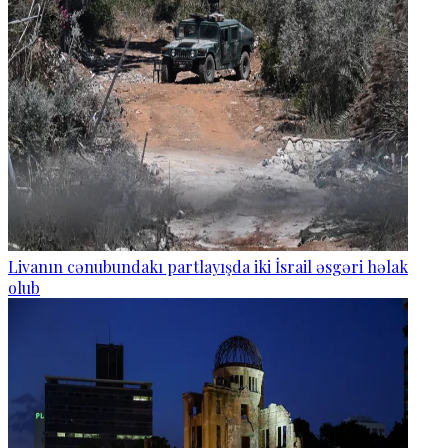
Livanın cənubundakı partlayışda iki İsrail əsgəri həlak
olub