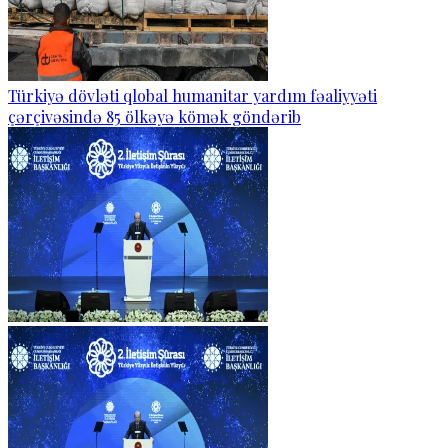
Türkiyə dövləti qlobal humanitar yardım fəaliyyəti
çərçivəsində 85 ölkəyə kömək göndərib