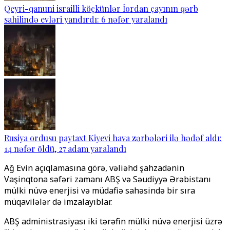
Qeyri-qanuni israilli köçkünlər İordan çayının qərb
sahilində evləri yandırdı: 6 nəfər yaralandı
Rusiya ordusu paytaxt Kiyevi hava zərbələri ilə hədəf aldı:
14 nəfər öldü, 27 adam yaralandı
Ağ Evin açıqlamasına görə, vəliəhd şahzadənin
Vaşinqtona səfəri zamanı ABŞ və Səudiyyə Ərəbistanı
mülki nüvə enerjisi və müdafiə sahəsində bir sıra
müqavilələr də imzalayıblar.
ABŞ administrasiyası iki tərəfin mülki nüvə enerjisi üzrə