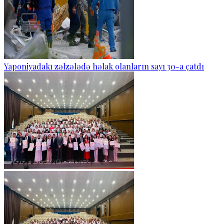
Yaponiyadakı zəlzələdə həlak olanların sayı 30-a çatdı