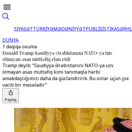
SİYASƏT
TÜRKİYƏ
MƏDƏNİYYƏT
PUBLİSİSTİKA
ŞƏRH
DÜNYA
1 dəqiqə oxuma
Donald Tramp Səudiyyə Ərəbistanını NATO-ya üzv
olmayan əsas müttəfiq elan etdi
Tramp deyib: “Səudiyyə Ərəbistanını NATO-ya üzv
olmayan əsas müttəfiq kimi tanımaqla hərbi
əməkdaşlığımızı daha da gücləndiririk. Bu onlar üçün çox
vacib bir məsələdir’’
Paylaş