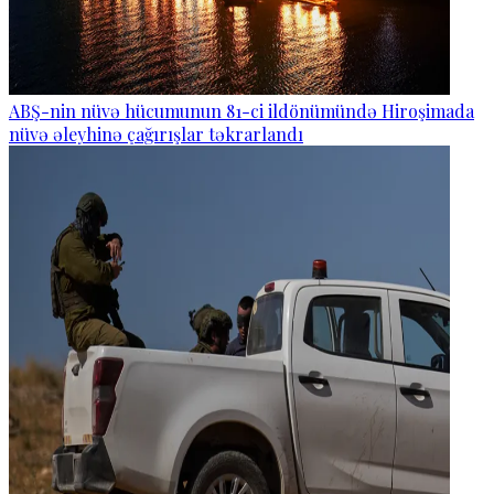
ABŞ-nin nüvə hücumunun 81-ci ildönümündə Hiroşimada
nüvə əleyhinə çağırışlar təkrarlandı