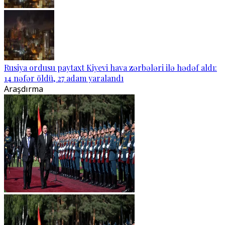
Rusiya ordusu paytaxt Kiyevi hava zərbələri ilə hədəf aldı:
14 nəfər öldü, 27 adam yaralandı
Araşdırma