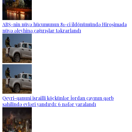
ABŞ-nin nüvə hücumunun 81-ci ildönümündə Hiroşimada
nüvə əleyhinə çağırışlar təkrarlandı
Qeyri-qanuni israilli köçkünlər İordan çayının qərb
sahilində evləri yandırdı: 6 nəfər yaralandı