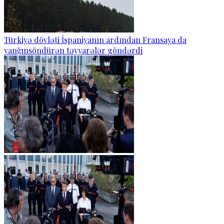
Türkiyə dövləti İspaniyanın ardından Fransaya da
yanğınsöndürən təyyarələr göndərdi