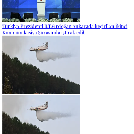
Türkiyə Prezidenti R.T.Ərdoğan Ankarada keçirilən İkinci
Kommunikasiya Şurasında iştirak edib