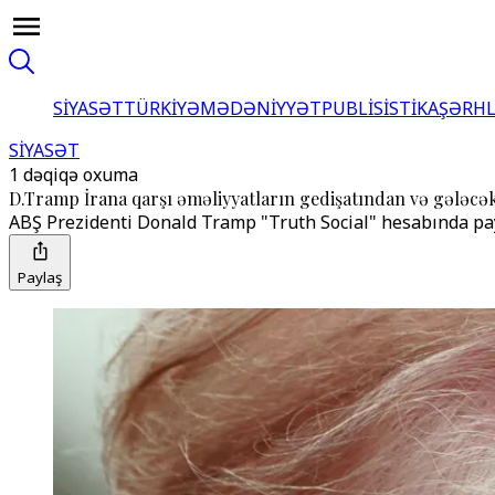
SİYASƏT
TÜRKİYƏ
MƏDƏNİYYƏT
PUBLİSİSTİKA
ŞƏRH
SİYASƏT
1 dəqiqə oxuma
D.Tramp İrana qarşı əməliyyatların gedişatından və gələcə
ABŞ Prezidenti Donald Tramp "Truth Social" hesabında pay
Paylaş