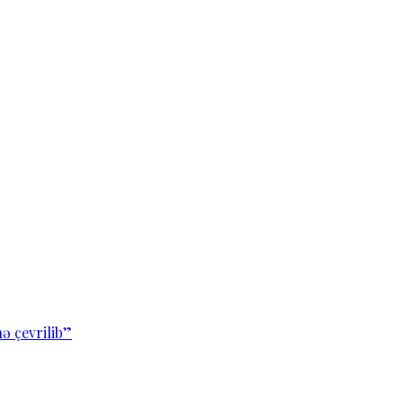
ə çevrilib”