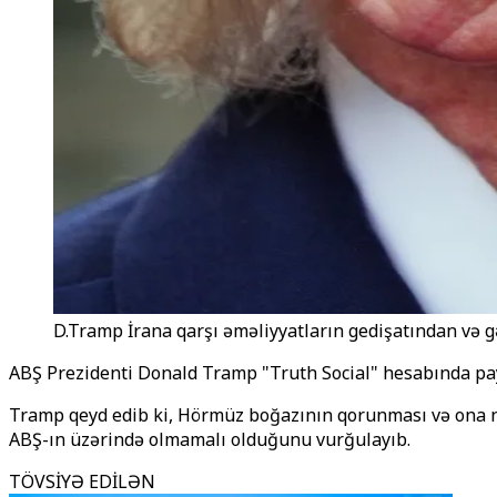
D.Tramp İrana qarşı əməliyyatların gedişatından və g
ABŞ Prezidenti Donald Tramp "Truth Social" hesabında payl
Tramp qeyd edib ki, Hörmüz boğazının qorunması və ona nəza
ABŞ-ın üzərində olmamalı olduğunu vurğulayıb.
TÖVSİYƏ EDİLƏN