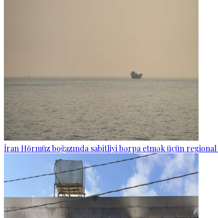
İran Hörmüz boğazında sabitliyi bərpa etmək üçün regional 