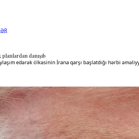
LƏR
k planlardan danışıb
laşım edərək ölkəsinin İrana qarşı başlatdığı hərbi əməliy