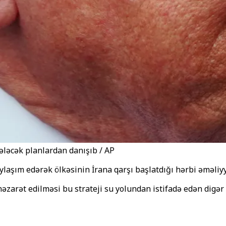
ələcək planlardan danışıb / AP
aşım edərək ölkəsinin İrana qarşı başlatdığı hərbi əməliyy
rət edilməsi bu strateji su yolundan istifadə edən digər öl