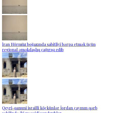
İran Hörmüz boğazında sabitliyi bərpa etmək üçün
regional əməkdaşlıq çağırışı edib
Qeyri-qanuni israilli köçkünlər İordan çayının qərb