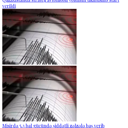
verildi
Misirdə 5,3 bal gücündə şiddətli zəlzələ baş verib