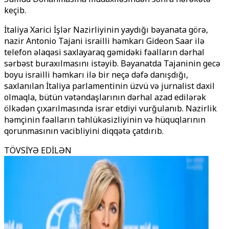
keçib.
İtaliya Xarici İşlər Nazirliyinin yaydığı bəyanata görə,
nazir Antonio Tajani israilli həmkarı Gideon Saar ilə
telefon əlaqəsi saxlayaraq gəmidəki fəalların dərhal
sərbəst buraxılmasını istəyib. Bəyanatda Tajaninin gecə
boyu israilli həmkarı ilə bir neçə dəfə danışdığı,
saxlanılan İtaliya parlamentinin üzvü və jurnalist daxil
olmaqla, bütün vətəndaşlarının dərhal azad edilərək
ölkədən çıxarılmasında israr etdiyi vurğulanıb. Nazirlik
həmçinin fəalların təhlükəsizliyinin və hüquqlarının
qorunmasının vacibliyini diqqətə çatdırıb.
TÖVSİYƏ EDİLƏN