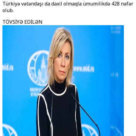
Türkiyə vətəndaşı da daxil olmaqla ümumilikdə 428 nəfər
olub.
TÖVSİYƏ EDİLƏN