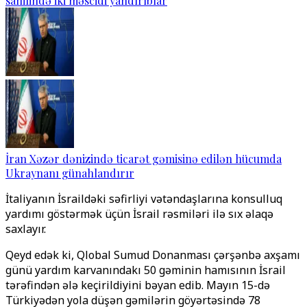
sahilində iki məscidi yandırıblar
İran Xəzər dənizində ticarət gəmisinə edilən hücumda
Ukraynanı günahlandırır
İtaliyanın İsraildəki səfirliyi vətəndaşlarına konsulluq
yardımı göstərmək üçün İsrail rəsmiləri ilə sıx əlaqə
saxlayır.
Qeyd edək ki, Qlobal Sumud Donanması çərşənbə axşamı
günü yardım karvanındakı 50 gəminin hamısının İsrail
tərəfindən ələ keçirildiyini bəyan edib. Mayın 15-də
Türkiyədən yola düşən gəmilərin göyərtəsində 78