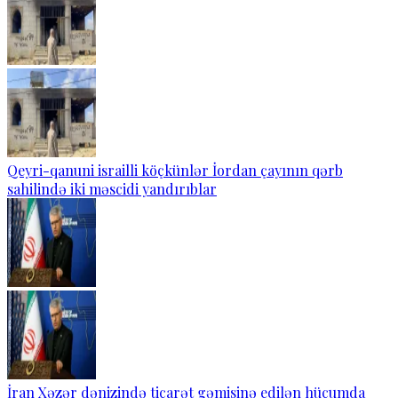
Qeyri-qanuni israilli köçkünlər İordan çayının qərb
sahilində iki məscidi yandırıblar
İran Xəzər dənizində ticarət gəmisinə edilən hücumda