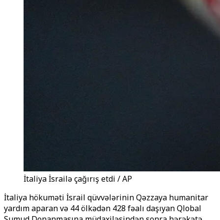
İtaliya İsrailə çağırış etdi / AP
İtaliya hökuməti İsrail qüvvələrinin Qəzzaya humanitar
yardım aparan və 44 ölkədən 428 fəalı daşıyan Qlobal
Sumud Donanmasına müdaxiləsindən sonra hərəkətə