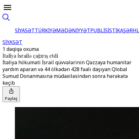
SİYASƏT
TÜRKİYƏ
MƏDƏNİYYƏT
PUBLİSİSTİKA
ŞƏRH
SİYASƏT
1 dəqiqə oxuma
İtaliya İsrailə çağırış etdi
İtaliya hökuməti İsrail qüvvələrinin Qəzzaya humanitar
yardım aparan və 44 ölkədən 428 fəalı daşıyan Qlobal
Sumud Donanmasına müdaxiləsindən sonra hərəkətə
keçib
Paylaş