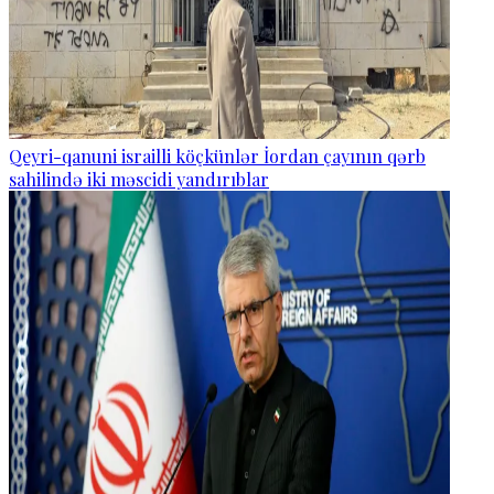
Qeyri-qanuni israilli köçkünlər İordan çayının qərb
sahilində iki məscidi yandırıblar