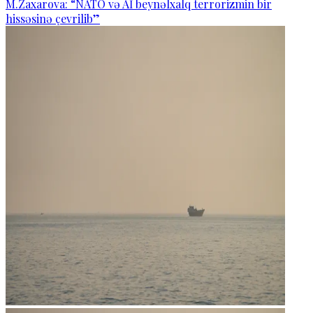
M.Zaxarova: “NATO və Aİ beynəlxalq terrorizmin bir
hissəsinə çevrilib”