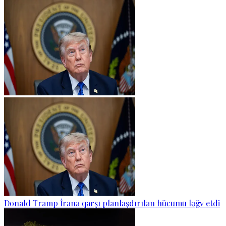
Donald Tramp İrana qarşı planlaşdırılan hücumu ləğv etdi