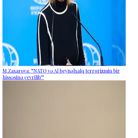
M.Zaxarova: “NATO və Aİ beynəlxalq terrorizmin bir
hissəsinə çevrilib”