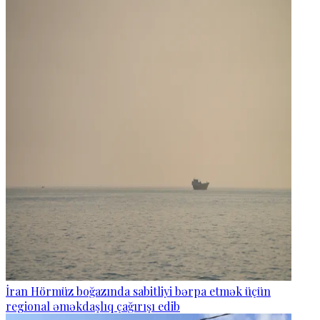
İran Hörmüz boğazında sabitliyi bərpa etmək üçün
regional əməkdaşlıq çağırışı edib