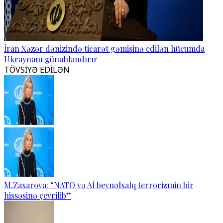
İran Xəzər dənizində ticarət gəmisinə edilən hücumda
Ukraynanı günahlandırır
TÖVSİYƏ EDİLƏN
M.Zaxarova: “NATO və Aİ beynəlxalq terrorizmin bir
hissəsinə çevrilib”