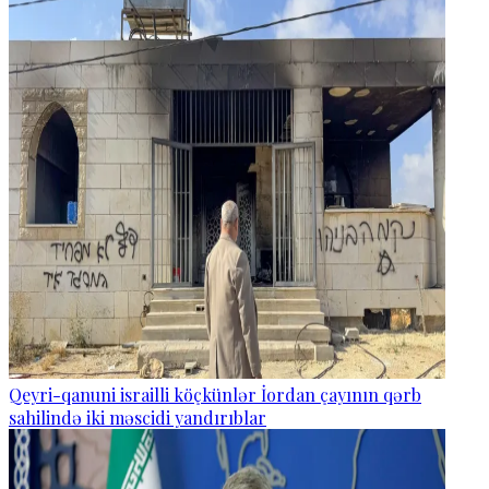
Qeyri-qanuni israilli köçkünlər İordan çayının qərb
sahilində iki məscidi yandırıblar