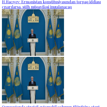
H.Hacıyev: Ermənistan konstitusiyasından torpaq iddiası
çıxarılarsa, sülh müqaviləsi imzalanacaq
Qazaxıstanda strateji avtomobil yolunun tikintisinə start