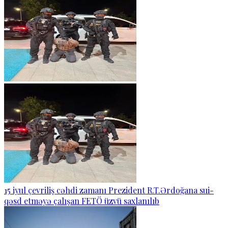
15 iyul çevriliş cəhdi zamanı Prezident R.T.Ərdoğana sui-
qəsd etməyə çalışan FETÖ üzvü saxlanılıb