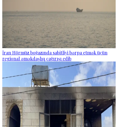
İran Hörmüz boğazında sabitliyi bərpa etmək üçün
regional əməkdaşlıq çağırışı edib