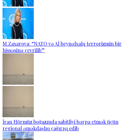
M.Zaxarova: “NATO və Aİ beynəlxalq terrorizmin bir
hissəsinə çevrilib”
İran Hörmüz boğazında sabitliyi bərpa etmək üçün
regional əməkdaşlıq çağırışı edib