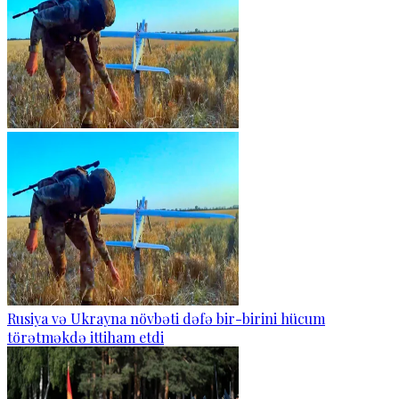
Rusiya və Ukrayna növbəti dəfə bir-birini hücum
törətməkdə ittiham etdi