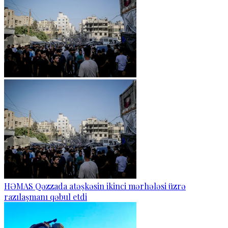
HƏMAS Qəzzada atəşkəsin ikinci mərhələsi üzrə
razılaşmanı qəbul etdi