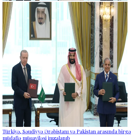
Türkiyə, Səudiyyə Ərəbistanı və Pakistan arasında birgə
müdafiə müqaviləsi imzalanıb