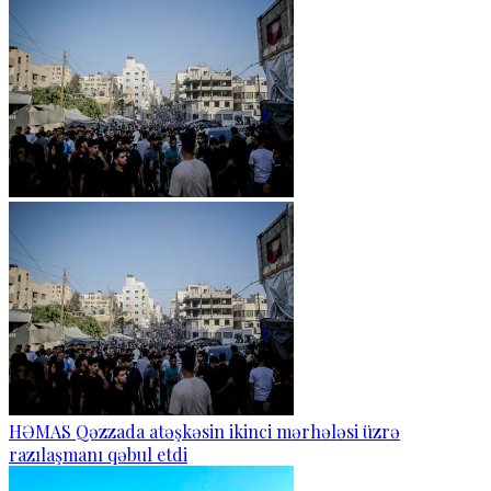
HƏMAS Qəzzada atəşkəsin ikinci mərhələsi üzrə
razılaşmanı qəbul etdi