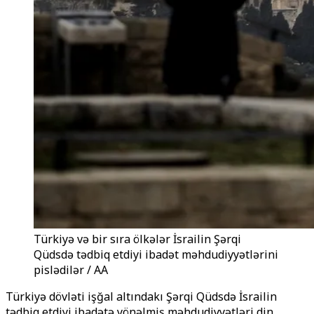
Türkiyə və bir sıra ölkələr İsrailin Şərqi
Qüdsdə tədbiq etdiyi ibadət məhdudiyyətlərini
pislədilər / AA
Türkiyə dövləti işğal altındakı Şərqi Qüdsdə İsrailin
tədbiq etdiyi ibadətə yönəlmiş məhdudiyyətləri din