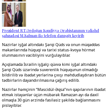
Prezident R.T.Ərdoğan Səudiyyə Ərəbistanının vəliəhd
şahzadəsi M.Salman ilə telefon danışığı keçirib
Nazirlər işğal altındakı Şərqi Qüds və onun müqəddəs
məkanlarında hüquqi və tarixi status-kvoya hörmət
olunmasının vacibliyini vurğulayıblar.
Açıqlamada İsrailin işğalçı qüvvə kimi işğal altındakı
Şərqi Qüds üzərində suverenlik hüququnun olmadığı
bildirilib və ibadət yerlərinə çıxışı məhdudlaşdıran bütün
tədbirlərin dayandırılmasına çağırış edilib.
Nazirlər həmçinin “Məscidül-Əqsa”nın qapılarının ibadət
etmək istəyənlər üçün mübarək Ramazan ayı da daxil
olmaqla 30 gün ərzində fasiləsiz şəkildə bağlanmasını
pisləyiblər.