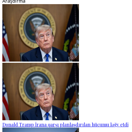
Araşdırma
Donald Tramp İrana qarşı planlaşdırılan hücumu ləğv etdi