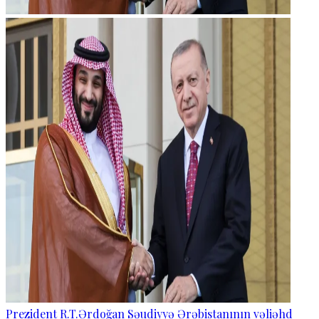
Prezident R.T.Ərdoğan Səudiyyə Ərəbistanının vəliəhd