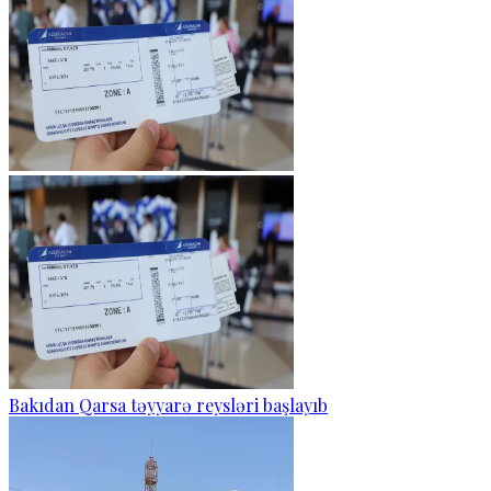
Bakıdan Qarsa təyyarə reysləri başlayıb