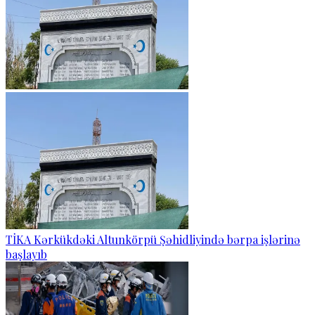
TİKA Kərkükdəki Altunkörpü Şəhidliyində bərpa işlərinə
başlayıb