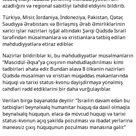
azadlığını və regional sabitliyi təhdid etdiyini bildirib.
Türkiyə, Misir, İordaniya, İndoneziya, Pakistan, Qətər,
Səudiyyə Ərəbistanı və Birləşmiş Ərəb Əmirliklərinin
xarici işlər nazirləri işğal altındakı Şərqi Qüdsdə İsrail
tərəfindən müsəlmanlara və xristianlara tətbiq edilən
məhdudiyyətlərə etiraz ediblər.
Nazirlər bildiriblər ki, bu məhdudiyyətlər müsəlmanların
“Məscidül-Əqsa”ya çıxışının məhdudlaşdırılması kimi
tədbirləri əhatə edir. Bundan əlavə 8 ölkənin nazirləri
Qüdsdə müsəlman və xristian müqəddəs məkanlarında
hüquqi və tarixi status-kvonu dəyişdirməyə yönəlmiş
cəhdləri rədd etdiklərini bir daha vurğulayıblar.
Verilən birgə bəyanatda deyilir: “İsrailin davam edən bu
tətbiqləri beynəlxalq humanitar hüquq da daxil olmaqla
beynəlxalq hüququn, eləcə də mövcud hüquqi və tarixi
status-kvonun açıq şəkildə pozulması və ibadət yerlərinə
maneəsiz çıxış hüququnun pozulması mənasına gəlir.”