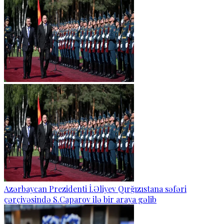
Azərbaycan Prezidenti İ.Əliyev Qırğızıstana səfəri
çərçivəsində S.Caparov ilə bir araya gəlib