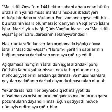
“Məscidül-Əqsa”nın 144 hektar sahəni əhatə edən bütün
ərazisinin yalnız müsəlmanlara məxsus ibadət yeri
olduğu bir daha vurğulanıb. Eyni zamanda qeyd edilib ki,
bu ərazinin idarə olunması İordaniyanın Vəqflər və İslam
İşləri Nazirliyinə bağlı Qüds Vəqflər İdarəsi və “Məscidül-
Əqsa” İşləri üzrə İdarəsinin səlahiyyətindədir.
Nazirlər tərəfindən verilən açıqlamada işğalçı qüvvə
İsraili “Məscidül-Əqsa” / “Hərəm-i Şərif”in qapılarının
bağlanmasına dərhal son verməyə çağırış edilib.
Açıqlamada həmçinin İsraildən işğal altındakı Şərqi
Qüdsün Köhnə şəhər hissəsində tətbiq olunan giriş
məhdudiyyətlərini aradan qaldırması və müsəlmanlara
qoyulan qadağanın dərhal dayandırılması tələb olunub.
Yekunda isə nazirlər beynəlxalq ictimaiyyəti də
müsəlman və xristianların müqəddəs məkanlarına qarşı
pozuntuların dayandırılması üçün qətiyyətli mövqe
nümayiş etdirməyə çağırıblar.