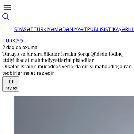
SİYASƏT
TÜRKİYƏ
MƏDƏNİYYƏT
PUBLİSİSTİKA
ŞƏRH
TÜRKİYƏ
2 dəqiqə oxuma
Türkiyə və bir sıra ölkələr İsrailin Şərqi Qüdsdə tədbiq
etdiyi ibadət məhdudiyyətlərini pislədilər
Ölkələr İsrailin müqəddəs yerlərdə girişi məhdudlaşdıran
tədbirlərinə etiraz edir
Paylaş