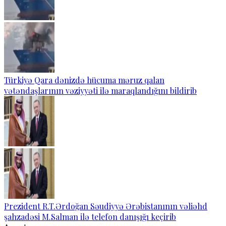
Türkiyə Qara dənizdə hücuma məruz qalan
vətəndaşlarının vəziyyəti ilə maraqlandığını bildirib
Prezident R.T.Ərdoğan Səudiyyə Ərəbistanının vəliəhd
şahzadəsi M.Salman ilə telefon danışığı keçirib