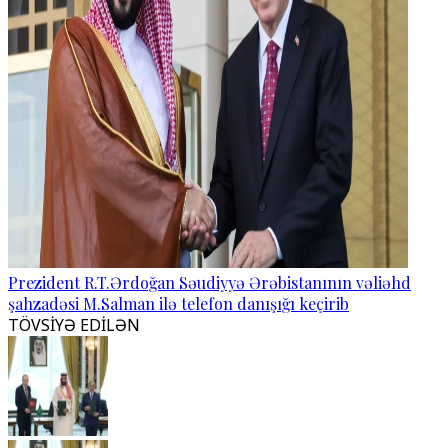
Prezident R.T.Ərdoğan Səudiyyə Ərəbistanının vəliəhd
şahzadəsi M.Salman ilə telefon danışığı keçirib
TÖVSİYƏ EDİLƏN