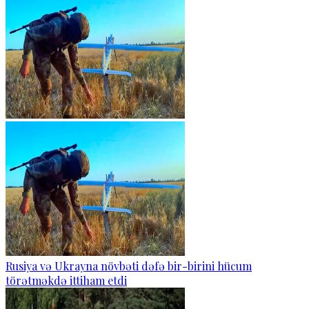
Rusiya və Ukrayna növbəti dəfə bir-birini hücum
törətməkdə ittiham etdi