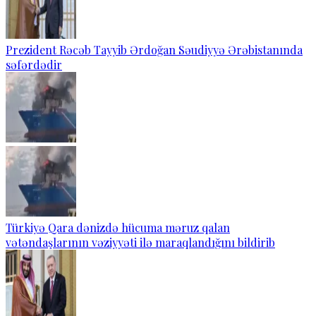
Prezident Rəcəb Tayyib Ərdoğan Səudiyyə Ərəbistanında
səfərdədir
Türkiyə Qara dənizdə hücuma məruz qalan
vətəndaşlarının vəziyyəti ilə maraqlandığını bildirib