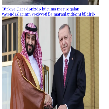
Türkiyə Qara dənizdə hücuma məruz qalan
vətəndaşlarının vəziyyəti ilə maraqlandığını bildirib