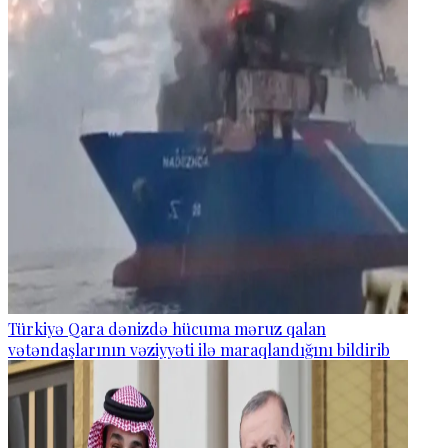
Türkiyə Qara dənizdə hücuma məruz qalan
vətəndaşlarının vəziyyəti ilə maraqlandığını bildirib