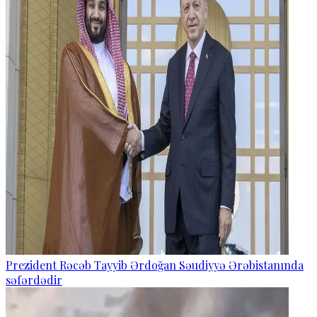
Prezident Rəcəb Tayyib Ərdoğan Səudiyyə Ərəbistanında
səfərdədir