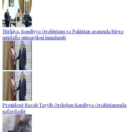
Türkiyə, Səudiyyə Ərəbistanı və Pakistan arasında birgə
müdafiə müqaviləsi imzalanıb
Prezident Rəcəb Tayyib Ərdoğan Səudiyyə Ərəbistanında
səfərdədir