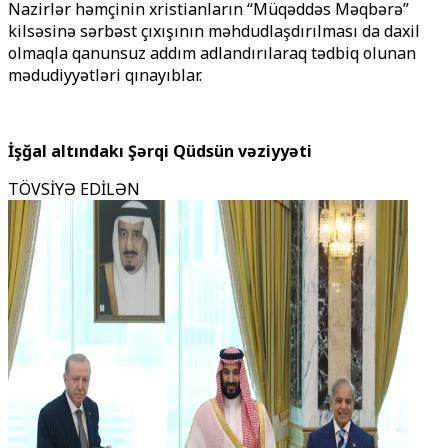
Nazirlər həmçinin xristianların “Müqəddəs Məqbərə”
kilsəsinə sərbəst çıxışının məhdudlaşdırılması da daxil
olmaqla qanunsuz addım adlandırılaraq tədbiq olunan
mədudiyyətləri qınayıblar.
İşğal altındakı Şərqi Qüdsün vəziyyəti
TÖVSİYƏ EDİLƏN