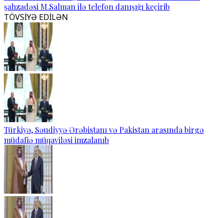
şahzadəsi M.Salman ilə telefon danışığı keçirib
TÖVSİYƏ EDİLƏN
Türkiyə, Səudiyyə Ərəbistanı və Pakistan arasında birgə
müdafiə müqaviləsi imzalanıb