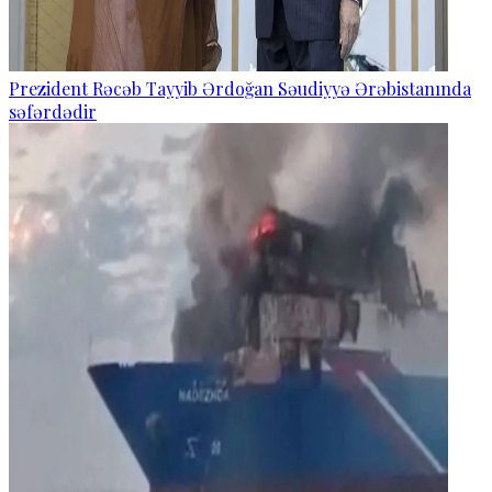
Prezident Rəcəb Tayyib Ərdoğan Səudiyyə Ərəbistanında
səfərdədir