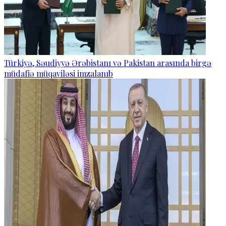
Türkiyə, Səudiyyə Ərəbistanı və Pakistan arasında birgə
müdafiə müqaviləsi imzalanıb