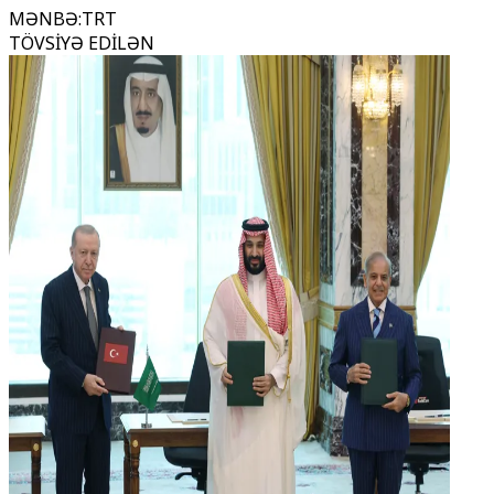
MƏNBƏ
:
TRT
TÖVSİYƏ EDİLƏN