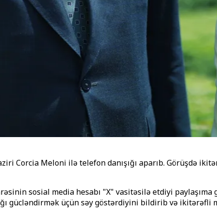
iri Corcia Meloni ilə telefon danışığı aparıb. Görüşdə ikitə
arəsinin sosial media hesabı "X" vasitəsilə etdiyi paylaşıma 
ı gücləndirmək üçün səy göstərdiyini bildirib və ikitərəfli