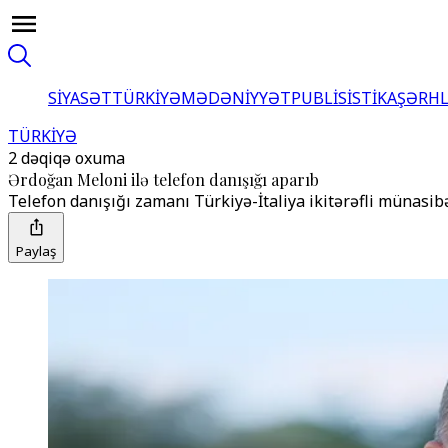
SİYASƏT
TÜRKİYƏ
MƏDƏNİYYƏT
PUBLİSİSTİKA
ŞƏRH
TÜRKİYƏ
2 dəqiqə oxuma
Ərdoğan Meloni ilə telefon danışığı aparıb
Telefon danışığı zamanı Türkiyə-İtaliya ikitərəfli münasi
Paylaş