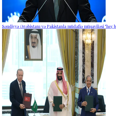
Səudiyyə Ərəbistanı və Pakistanla müdafiə müqaviləsi "heç b