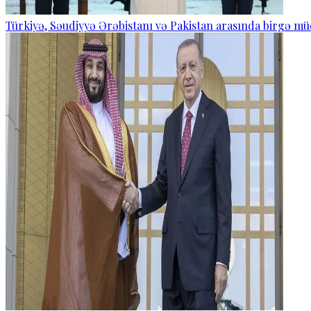
Türkiyə, Səudiyyə Ərəbistanı və Pakistan arasında birgə mü