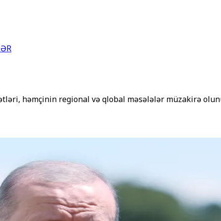
LƏR
bətləri, həmçinin regional və qlobal məsələlər müzakirə olu