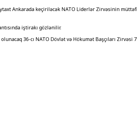
axt Ankarada keçiriləcək NATO Liderlər Zirvəsinin müttəfiq
tısında iştirakı gözlənilir.
kil olunacaq 36-cı NATO Dövlət və Hökumət Başçıları Zirvəsi 7