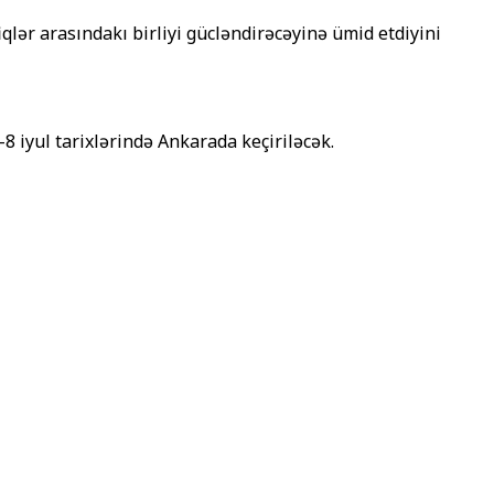
lər arasındakı birliyi gücləndirəcəyinə ümid etdiyini
-8 iyul tarixlərində Ankarada keçiriləcək.