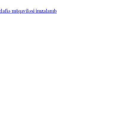
dafiə müqaviləsi imzalanıb