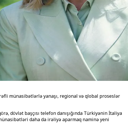
rəfli münasibətlərlə yanaşı, regional və qlobal proseslər
görə, dövlət başçısı telefon danışığında Türkiyənin İtaliya
 münasibətləri daha da irəliyə aparmaq naminə yeni