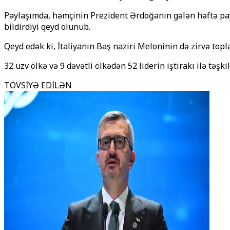
Paylaşımda, həmçinin Prezident Ərdoğanın gələn həftə payt
bildirdiyi qeyd olunub.
Qeyd edək ki, İtaliyanın Baş naziri Meloninin də zirvə toplan
32 üzv ölkə və 9 dəvətli ölkədən 52 liderin iştirakı ilə təş
TÖVSİYƏ EDİLƏN