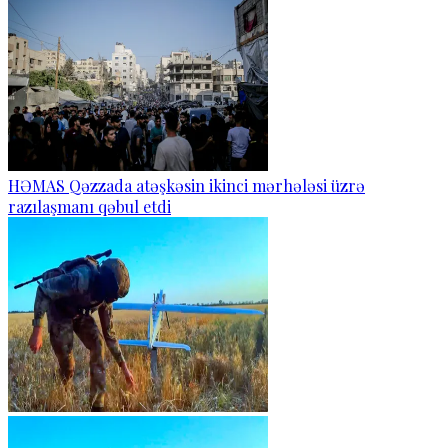
HƏMAS Qəzzada atəşkəsin ikinci mərhələsi üzrə
razılaşmanı qəbul etdi