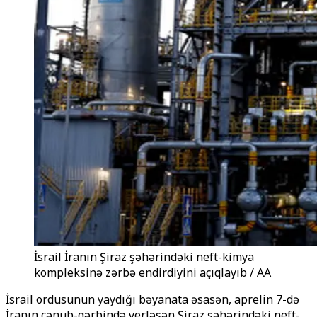
İsrail İranın Şiraz şəhərindəki neft-kimya
kompleksinə zərbə endirdiyini açıqlayıb / AA
İsrail ordusunun yaydığı bəyanata əsasən, aprelin 7-də
İranın cənub-qərbində yerləşən Şiraz şəhərindəki neft-