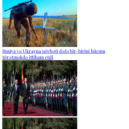
Rusiya və Ukrayna növbəti dəfə bir-birini hücum
törətməkdə ittiham etdi