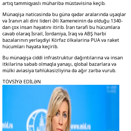
artıq tammiqyaslı müharibə müstəvisinə keçib.
Münaqişə nəticəsində bu günə qədər aralarında uşaqlar
və İranın ali dini lideri Əli Xameneinin də olduğu 1340-
dan çox insan həyatını itirib. İran tərəfi bu hücumlara
cavab olaraq İsrail, İordaniya, İraq və ABŞ hərbi
bazalarının yerləşdiyi Körfəz ölkələrinə PUA və raket
hücumları həyata keçirib.
Bu münaqişə ciddi infrastruktur dağıntılarına və insan
itkilərinə səbəb olmaqla yanaşı, qlobal bazarlara və
mülki aviasiya təhlükəsizliyinə də ağır zərbə vurub.
TÖVSİYƏ EDİLƏN