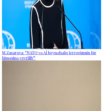
M.Zaxarova: “NATO və Aİ beynəlxalq terrorizmin bir
hissəsinə çevrilib”