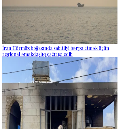
İran Hörmüz boğazında sabitliyi bərpa etmək üçün
regional əməkdaşlıq çağırışı edib