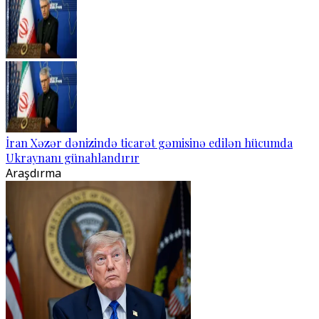
İran Xəzər dənizində ticarət gəmisinə edilən hücumda
Ukraynanı günahlandırır
Araşdırma