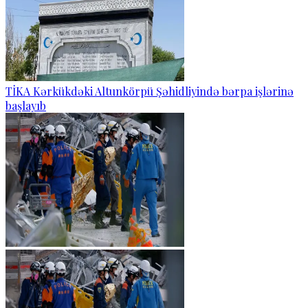
TİKA Kərkükdəki Altunkörpü Şəhidliyində bərpa işlərinə
başlayıb