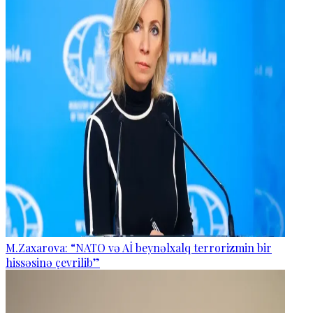
M.Zaxarova: “NATO və Aİ beynəlxalq terrorizmin bir
hissəsinə çevrilib”