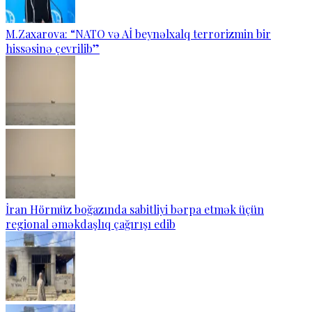
M.Zaxarova: “NATO və Aİ beynəlxalq terrorizmin bir
hissəsinə çevrilib”
İran Hörmüz boğazında sabitliyi bərpa etmək üçün
regional əməkdaşlıq çağırışı edib