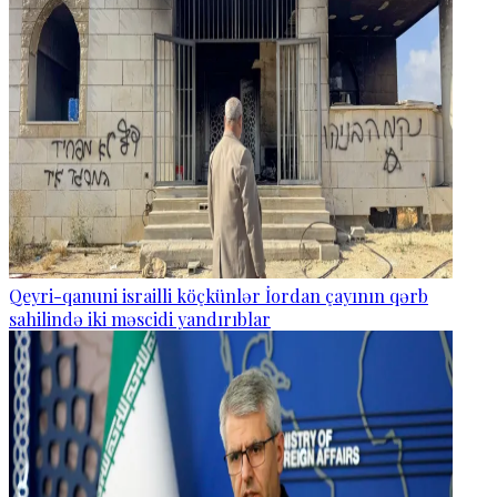
Qeyri-qanuni israilli köçkünlər İordan çayının qərb
sahilində iki məscidi yandırıblar