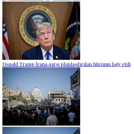
Donald Tramp İrana qarşı planlaşdırılan hücumu ləğv etdi