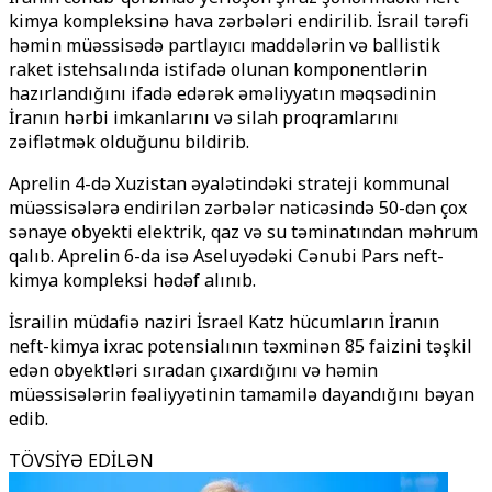
kimya kompleksinə hava zərbələri endirilib. İsrail tərəfi
həmin müəssisədə partlayıcı maddələrin və ballistik
raket istehsalında istifadə olunan komponentlərin
hazırlandığını ifadə edərək əməliyyatın məqsədinin
İranın hərbi imkanlarını və silah proqramlarını
zəiflətmək olduğunu bildirib.
Aprelin 4-də Xuzistan əyalətindəki strateji kommunal
müəssisələrə endirilən zərbələr nəticəsində 50-dən çox
sənaye obyekti elektrik, qaz və su təminatından məhrum
qalıb. Aprelin 6-da isə Aseluyədəki Cənubi Pars neft-
kimya kompleksi hədəf alınıb.
İsrailin müdafiə naziri İsrael Katz hücumların İranın
neft-kimya ixrac potensialının təxminən 85 faizini təşkil
edən obyektləri sıradan çıxardığını və həmin
müəssisələrin fəaliyyətinin tamamilə dayandığını bəyan
edib.
TÖVSİYƏ EDİLƏN