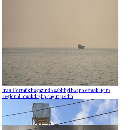
İran Hörmüz boğazında sabitliyi bərpa etmək üçün
regional əməkdaşlıq çağırışı edib