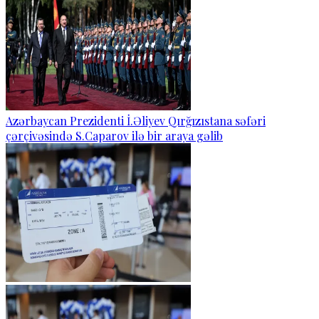
Azərbaycan Prezidenti İ.Əliyev Qırğızıstana səfəri
çərçivəsində S.Caparov ilə bir araya gəlib