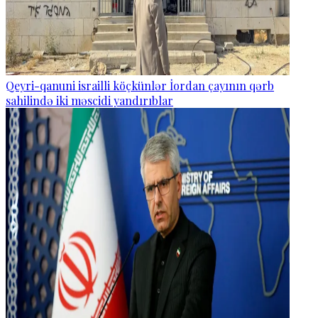
Qeyri-qanuni israilli köçkünlər İordan çayının qərb
sahilində iki məscidi yandırıblar