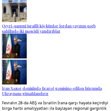
Qeyri-qanuni israilli köçkünlər İordan çayının qərb
sahilində iki məscidi yandırıblar
İran Xəzər dənizində ticarət gəmisinə edilən hücumda
Ukraynanı günahlandırır
Fevralın 28-də ABŞ və İsrailin İrana qarşı həyata keçirdiyi
birgə hərbi əməliyyatları ilə başlayan regional gərginlik