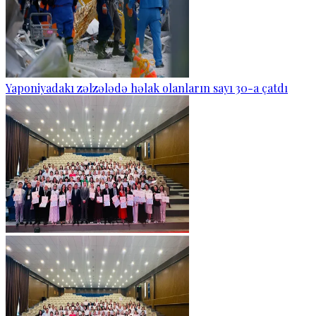
Yaponiyadakı zəlzələdə həlak olanların sayı 30-a çatdı