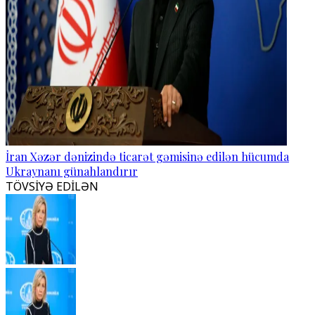
İran Xəzər dənizində ticarət gəmisinə edilən hücumda
Ukraynanı günahlandırır
TÖVSİYƏ EDİLƏN