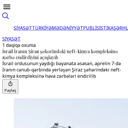
SİYASƏT
TÜRKİYƏ
MƏDƏNİYYƏT
PUBLİSİSTİKA
ŞƏRH
SİYASƏT
1 dəqiqə oxuma
İsrail İranın Şiraz şəhərindəki neft-kimya kompleksinə
zərbə endirdiyini açıqlayıb
İsrail ordusunun yaydığı bəyanata əsasən, aprelin 7-də
İranın cənub-qərbində yerləşən Şiraz şəhərindəki neft-
kimya kompleksinə hava zərbələri endirilib
Paylaş