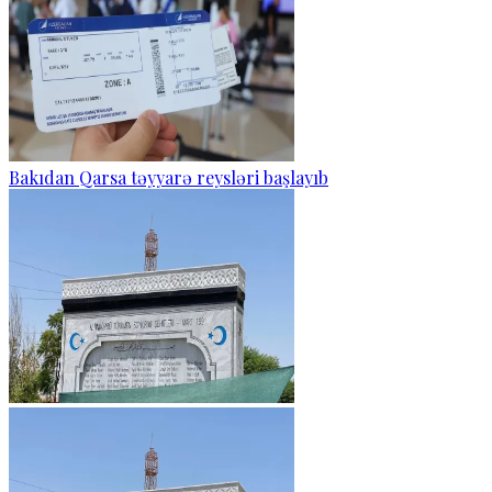
Bakıdan Qarsa təyyarə reysləri başlayıb