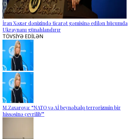
İran Xəzər dənizində ticarət gəmisinə edilən hücumda
Ukraynanı günahlandırır
TÖVSİYƏ EDİLƏN
M.Zaxarova: “NATO və Aİ beynəlxalq terrorizmin bir
hissəsinə çevrilib”