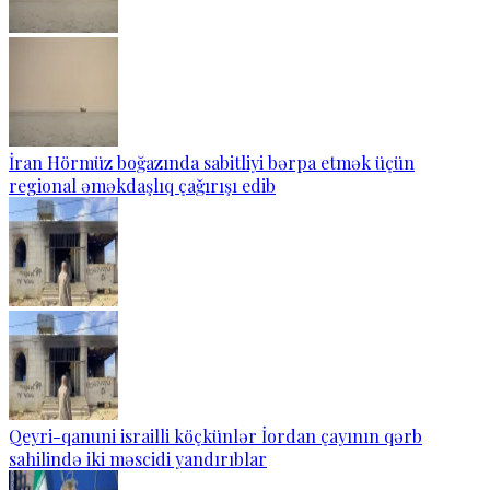
İran Hörmüz boğazında sabitliyi bərpa etmək üçün
regional əməkdaşlıq çağırışı edib
Qeyri-qanuni israilli köçkünlər İordan çayının qərb
sahilində iki məscidi yandırıblar