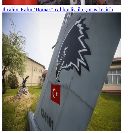
İbrahim Kalın “Həmas” rəhbərliyi ilə görüş keçirib