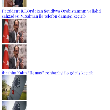
Prezident R.T.Ərdoğan Səudiyyə Ərəbistanının vəliəhd
şahzadəsi M.Salman ilə telefon danışığı keçirib
İbrahim Kalın “Həmas” rəhbərliyi ilə görüş keçirib