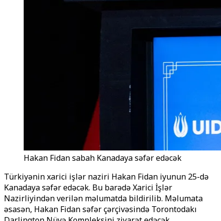
Hakan Fidan sabah Kanadaya səfər edəcək
Türkiyənin xarici işlər naziri Hakan Fidan iyunun 25-də
Kanadaya səfər edəcək. Bu barədə Xarici İşlər
Nazirliyindən verilən məlumatda bildirilib. Məlumata
əsasən, Hakan Fidan səfər çərçivəsində Torontodakı
Darlington Nüvə Kompleksini ziyarət edəcək.