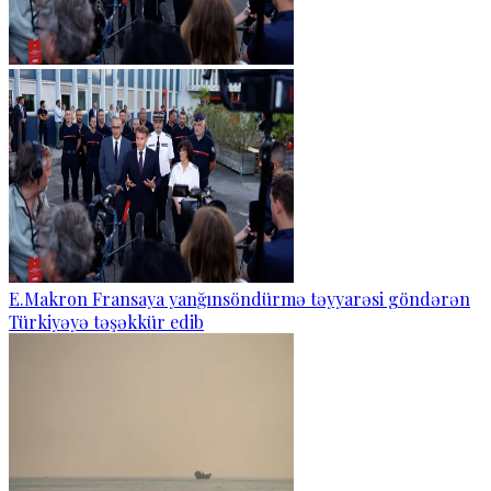
E.Makron Fransaya yanğınsöndürmə təyyarəsi göndərən
Türkiyəyə təşəkkür edib