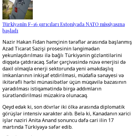
Türkiyənin F-16 qırıcıları Estoniyada NATO missiyasına
başladı
Nazir Hakan Fidan həmçinin tərəflər arasında başlanmış
Azad Ticarət Sazişi prosesinin ləngimədən
yekunlaşdırılması ilə bağlı Türkiyənin gözləntilərini
diqqətə çatdıracaq. Səfər çərçivəsində nüvə enerjisi də
daxil olmaqla enerji sektorunda yeni əməkdaşlıq
imkanlarının inkişaf etdirilməsi, müdafiə sənayesi və
ikitərəfli hərbi münasibətlər üçün müqavilə bazasının
yaradılması istiqamətində birgə addımların
sürətləndirilməsi müzakirə olunacaq.
Qeyd edək ki, son dövrlər iki ölkə arasında diplomatik
görüşlər intensiv xarakter alıb. Belə ki, Kanadanın xarici
işlər naziri Anita Anand sonuncu dəfə cari ilin 17
martında Türkiyəyə səfər edib.