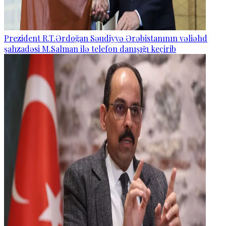
Prezident R.T.Ərdoğan Səudiyyə Ərəbistanının vəliəhd
şahzadəsi M.Salman ilə telefon danışığı keçirib