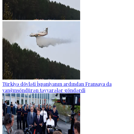
Türkiyə dövləti İspaniyanın ardından Fransaya da
yanğınsöndürən təyyarələr göndərdi