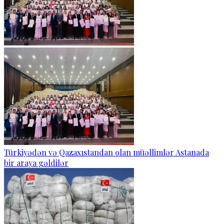
Türkiyədən və Qazaxıstandan olan müəllimlər Astanada
bir araya gəldilər