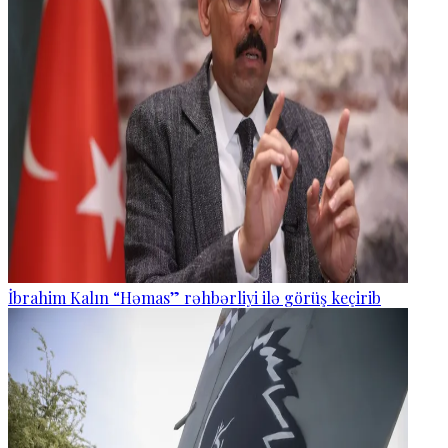
İbrahim Kalın “Həmas” rəhbərliyi ilə görüş keçirib