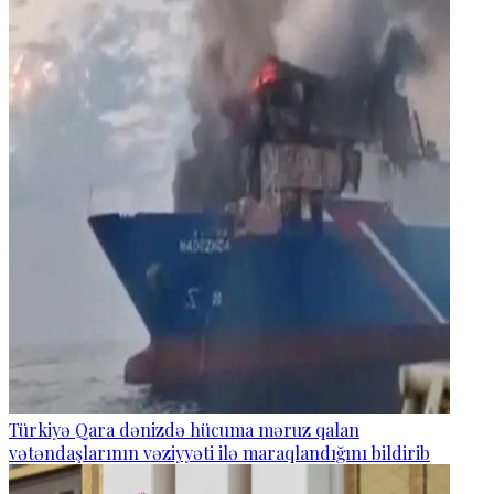
Türkiyə Qara dənizdə hücuma məruz qalan
vətəndaşlarının vəziyyəti ilə maraqlandığını bildirib