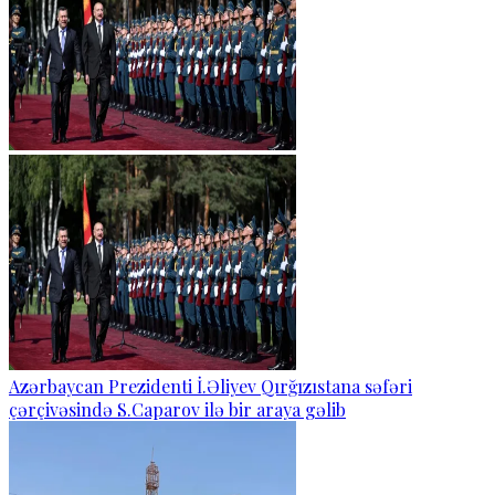
Azərbaycan Prezidenti İ.Əliyev Qırğızıstana səfəri
çərçivəsində S.Caparov ilə bir araya gəlib