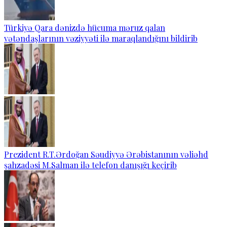
Türkiyə Qara dənizdə hücuma məruz qalan
vətəndaşlarının vəziyyəti ilə maraqlandığını bildirib
Prezident R.T.Ərdoğan Səudiyyə Ərəbistanının vəliəhd
şahzadəsi M.Salman ilə telefon danışığı keçirib