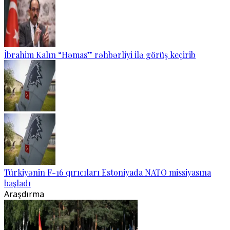
İbrahim Kalın “Həmas” rəhbərliyi ilə görüş keçirib
Türkiyənin F-16 qırıcıları Estoniyada NATO missiyasına
başladı
Araşdırma