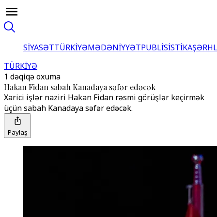
SİYASƏT
TÜRKİYƏ
MƏDƏNİYYƏT
PUBLİSİSTİKA
ŞƏRH
TÜRKİYƏ
1 dəqiqə oxuma
Hakan Fidan sabah Kanadaya səfər edəcək
Xarici işlər naziri Hakan Fidan rəsmi görüşlər keçirmək
üçün sabah Kanadaya səfər edəcək.
Paylaş