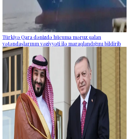
Türkiyə Qara dənizdə hücuma məruz qalan
vətəndaşlarının vəziyyəti ilə maraqlandığını bildirib