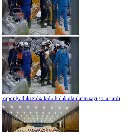
Yaponiyadakı zəlzələdə həlak olanların sayı 30-a çatdı