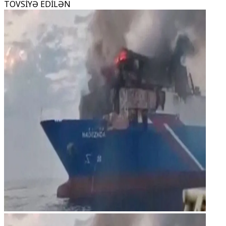
TÖVSİYƏ EDİLƏN