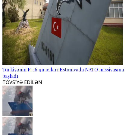
Türkiyənin F-16 qırıcıları Estoniyada NATO missiyasına
başladı
TÖVSİYƏ EDİLƏN