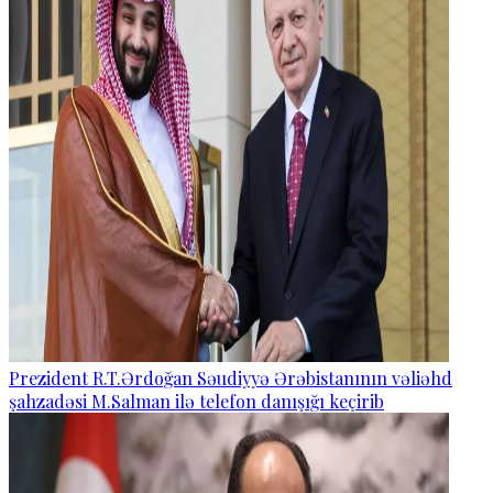
Prezident R.T.Ərdoğan Səudiyyə Ərəbistanının vəliəhd
şahzadəsi M.Salman ilə telefon danışığı keçirib