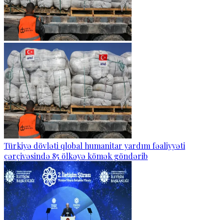
Türkiyə dövləti qlobal humanitar yardım fəaliyyəti
çərçivəsində 85 ölkəyə kömək göndərib