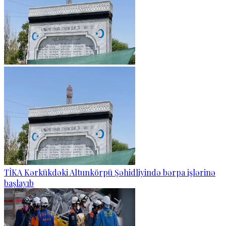
TİKA Kərkükdəki Altunkörpü Şəhidliyində bərpa işlərinə
başlayıb