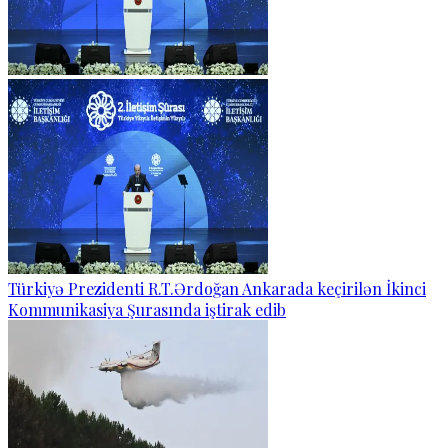
Türkiyə Prezidenti R.T.Ərdoğan Ankarada keçirilən İkinci
Kommunikasiya Şurasında iştirak edib