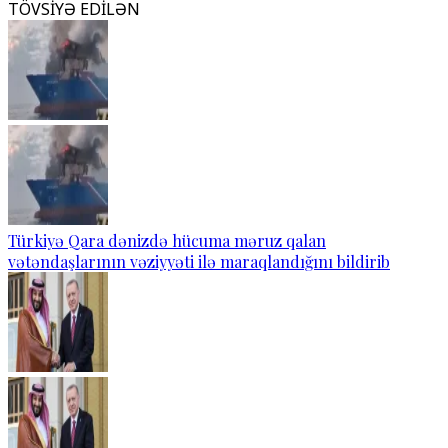
TÖVSİYƏ EDİLƏN
Türkiyə Qara dənizdə hücuma məruz qalan
vətəndaşlarının vəziyyəti ilə maraqlandığını bildirib