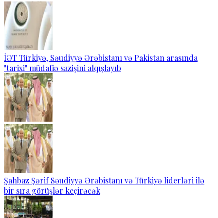
İƏT Türkiyə, Səudiyyə Ərəbistanı və Pakistan arasında
"tarixi" müdafiə sazişini alqışlayıb
Şahbaz Şərif Səudiyyə Ərəbistanı və Türkiyə liderləri ilə
bir sıra görüşlər keçirəcək