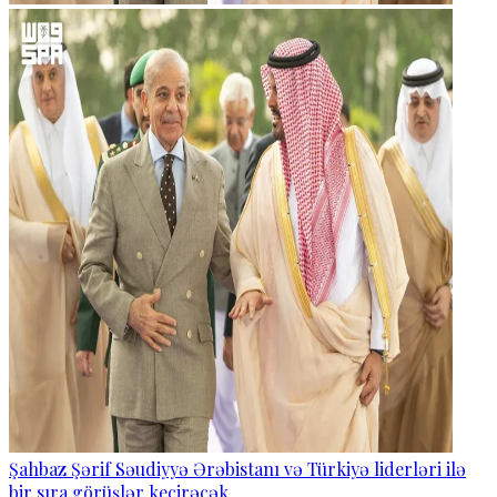
Şahbaz Şərif Səudiyyə Ərəbistanı və Türkiyə liderləri ilə
bir sıra görüşlər keçirəcək