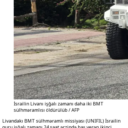
İsrailin Livanı işğalı zamanı daha iki BMT
sülhməramlısı öldürülüb / AFP
Livandakı BMT sülhməramlı missiyası (UNIFIL) İsrailin
quru işğalı zamanı 24 saat ərzində baş verən ikinci