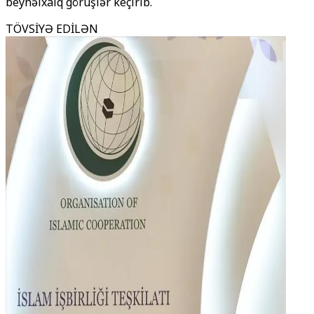
beynəlxalq görüşlər keçirib.
TÖVSİYƏ EDİLƏN