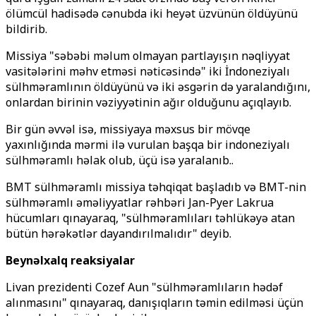
ölümcül hadisədə cənubda iki heyət üzvünün öldüyünü
bildirib.
Missiya "səbəbi məlum olmayan partlayışın nəqliyyat
vasitələrini məhv etməsi nəticəsində" iki İndoneziyalı
sülhməramlının öldüyünü və iki əsgərin də yaralandığını,
onlardan birinin vəziyyətinin ağır olduğunu açıqlayıb.
Bir gün əvvəl isə, missiyaya məxsus bir mövqe
yaxınlığında mərmi ilə vurulan başqa bir indoneziyalı
sülhməramlı həlak olub, üçü isə yaralanıb..
BMT sülhməramlı missiya təhqiqat başladıb və BMT-nin
sülhməramlı əməliyyatlar rəhbəri Jan-Pyer Lakrua
hücumları qınayaraq, "sülhməramlıları təhlükəyə atan
bütün hərəkətlər dayandırılmalıdır" deyib.
Beynəlxalq reaksiyalar
Livan prezidenti Cozef Aun "sülhməramlıların hədəf
alınmasını" qınayaraq, danışıqların təmin edilməsi üçün