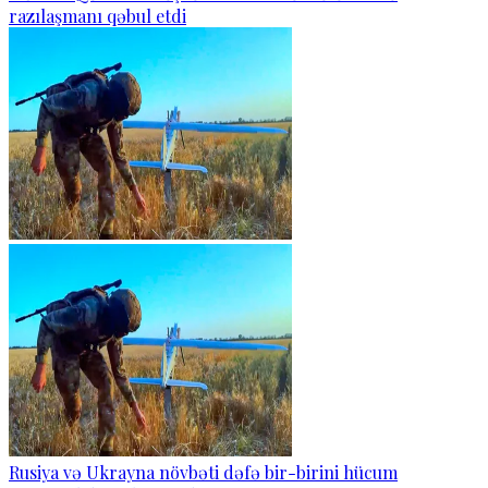
razılaşmanı qəbul etdi
Rusiya və Ukrayna növbəti dəfə bir-birini hücum