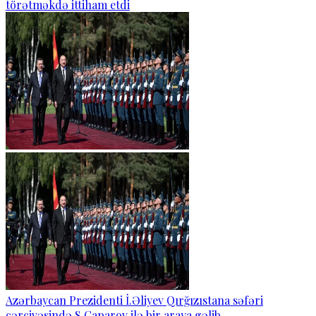
törətməkdə ittiham etdi
Azərbaycan Prezidenti İ.Əliyev Qırğızıstana səfəri
çərçivəsində S.Caparov ilə bir araya gəlib