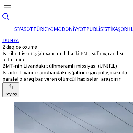
SİYASƏT
TÜRKİYƏ
MƏDƏNİYYƏT
PUBLİSİSTİKA
ŞƏRH
DÜNYA
2 dəqiqə oxuma
İsrailin Livanı işğalı zamanı daha iki BMT sülhməramlısı
öldürülüb
BMT-nin Livandakı sülhməramlı missiyası (UNIFIL)
İsrailin Livanın cənubandakı işğalının gərginləşməsi ilə
paralel olaraq baş verən ölümcül hadisələri araşdırır
Paylaş