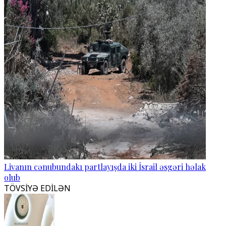
Livanın cənubundakı partlayışda iki İsrail əsgəri həlak
olub
TÖVSİYƏ EDİLƏN