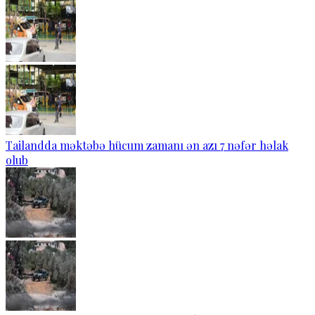
Tailandda məktəbə hücum zamanı ən azı 7 nəfər həlak
olub