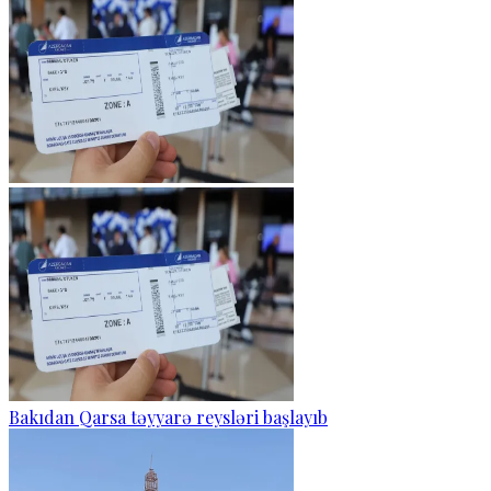
Bakıdan Qarsa təyyarə reysləri başlayıb