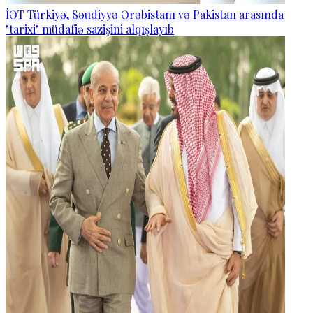
İƏT Türkiyə, Səudiyyə Ərəbistanı və Pakistan arasında
"tarixi" müdafiə sazişini alqışlayıb