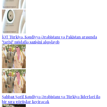
İƏT Türkiyə, Səudiyyə Ərəbistanı və Pakistan arasında
"tarixi" müdafiə sazişini alqışlayıb
Şahbaz Şərif Səudiyyə Ərəbistanı və Türkiyə liderləri ilə
bir sıra görüşlər keçirəcək