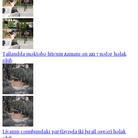
Tailandda məktəbə hücum zamanı ən azı 7 nəfər həlak
olub
Livanın cənubundakı partlayışda iki İsrail əsgəri həlak
olub