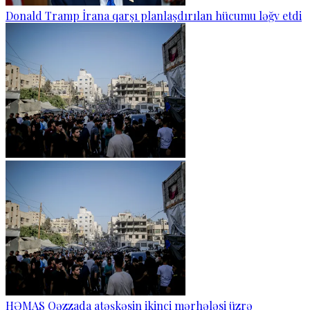
Donald Tramp İrana qarşı planlaşdırılan hücumu ləğv etdi
HƏMAS Qəzzada atəşkəsin ikinci mərhələsi üzrə