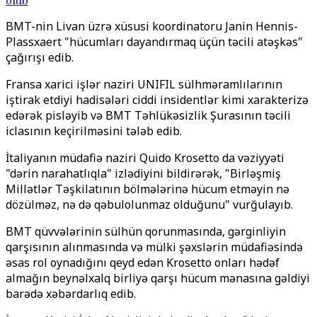
BMT-nin Livan üzrə xüsusi koordinatoru Janin Hennis-
Plassxaert "hücumları dayandırmaq üçün təcili atəşkəs"
çağırışı edib.
Fransa xarici işlər naziri UNIFIL sülhməramlılarının
iştirak etdiyi hadisələri ciddi insidentlər kimi xarakterizə
edərək pisləyib və BMT Təhlükəsizlik Şurasının təcili
iclasının keçirilməsini tələb edib.
İtaliyanın müdafiə naziri Quido Krosetto da vəziyyəti
"dərin narahatlıqla" izlədiyini bildirərək, "Birləşmiş
Millətlər Təşkilatının bölmələrinə hücum etməyin nə
dözülməz, nə də qəbulolunmaz olduğunu" vurğulayıb.
BMT qüvvələrinin sülhün qorunmasında, gərginliyin
qarşısının alınmasında və mülki şəxslərin müdafiəsində
əsas rol oynadığını qeyd edən Krosetto onları hədəf
almağın beynəlxalq birliyə qarşı hücum mənasına gəldiyi
barədə xəbərdarlıq edib.