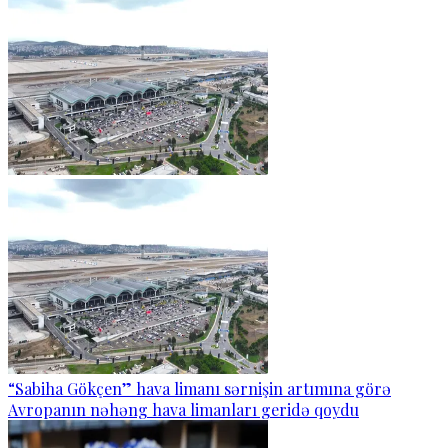
“Sabiha Gökçen” hava limanı sərnişin artımına görə
Avropanın nəhəng hava limanları geridə qoydu