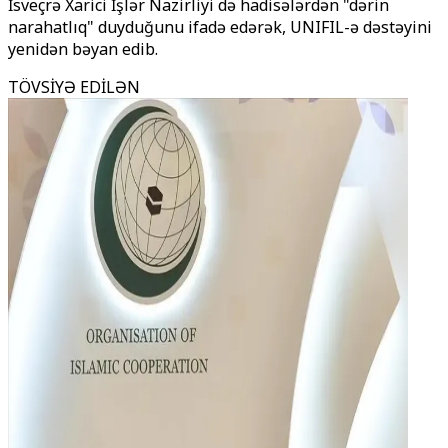
İsveçrə Xarici İşlər Nazirliyi də hadisələrdən "dərin
narahatlıq" duyduğunu ifadə edərək, UNIFIL-ə dəstəyini
yenidən bəyan edib.
TÖVSİYƏ EDİLƏN