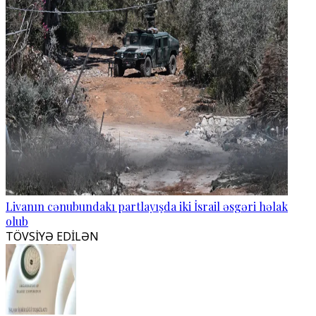
Livanın cənubundakı partlayışda iki İsrail əsgəri həlak
olub
TÖVSİYƏ EDİLƏN