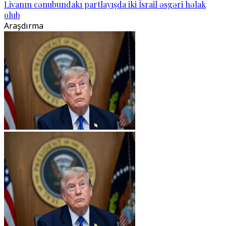
Livanın cənubundakı partlayışda iki İsrail əsgəri həlak
olub
Araşdırma