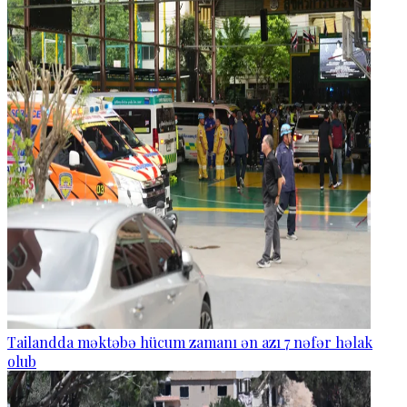
Tailandda məktəbə hücum zamanı ən azı 7 nəfər həlak
olub