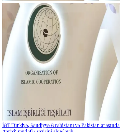
İƏT Türkiyə, Səudiyyə Ərəbistanı və Pakistan arasında
"tarixi" müdafiə sazişini alqışlayıb