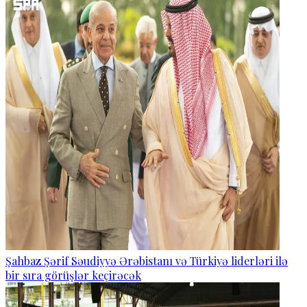
Şahbaz Şərif Səudiyyə Ərəbistanı və Türkiyə liderləri ilə
bir sıra görüşlər keçirəcək