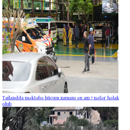
Tailandda məktəbə hücum zamanı ən azı 7 nəfər həlak
olub