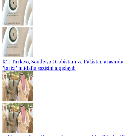
İƏT Türkiyə, Səudiyyə Ərəbistanı və Pakistan arasında
"tarixi" müdafiə sazişini alqışlayıb