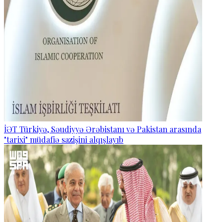
İƏT Türkiyə, Səudiyyə Ərəbistanı və Pakistan arasında
"tarixi" müdafiə sazişini alqışlayıb