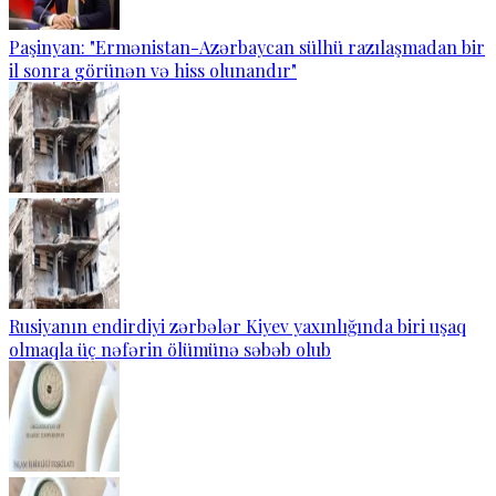
Paşinyan: "Ermənistan-Azərbaycan sülhü razılaşmadan bir
il sonra görünən və hiss olunandır"
Rusiyanın endirdiyi zərbələr Kiyev yaxınlığında biri uşaq
olmaqla üç nəfərin ölümünə səbəb olub