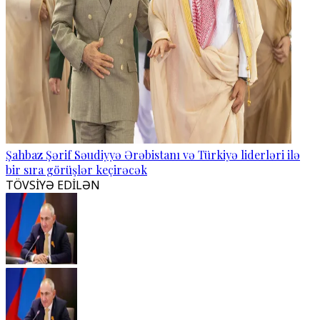
Şahbaz Şərif Səudiyyə Ərəbistanı və Türkiyə liderləri ilə
bir sıra görüşlər keçirəcək
TÖVSİYƏ EDİLƏN