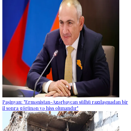
Paşinyan: "Ermənistan-Azərbaycan sülhü razılaşmadan bir
il sonra görünən və hiss olunandır"