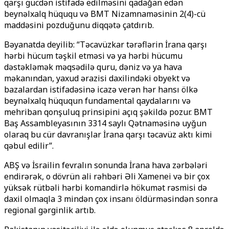
qarşı gücdən istifadə edilməsini qadağan edən
beynəlxalq hüququ və BMT Nizamnaməsinin 2(4)-cü
maddəsini pozduğunu diqqətə çatdırıb.
Bəyanatda deyilib: “Təcavüzkar tərəflərin İrana qarşı
hərbi hücum təşkil etməsi və ya hərbi hücumu
dəstəkləmək məqsədilə quru, dəniz və ya hava
məkanından, yaxud ərazisi daxilindəki obyekt və
bazalardan istifadəsinə icazə verən hər hansı ölkə
beynəlxalq hüququn fundamental qaydalarını və
mehriban qonşuluq prinsipini açıq şəkildə pozur. BMT
Baş Assambleyasının 3314 saylı Qətnaməsinə uyğun
olaraq bu cür davranışlar İrana qarşı təcavüz aktı kimi
qəbul edilir”.
ABŞ və İsrailin fevralın sonunda İrana hava zərbələri
endirərək, o dövrün ali rəhbəri Əli Xamenei və bir çox
yüksək rütbəli hərbi komandirlə hökumət rəsmisi də
daxil olmaqla 3 mindən çox insanı öldürməsindən sonra
regional gərginlik artıb.