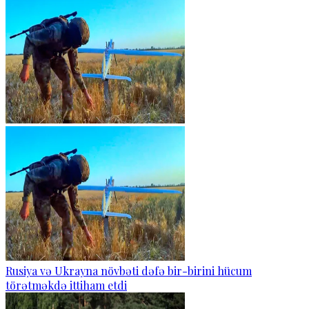
Rusiya və Ukrayna növbəti dəfə bir-birini hücum
törətməkdə ittiham etdi