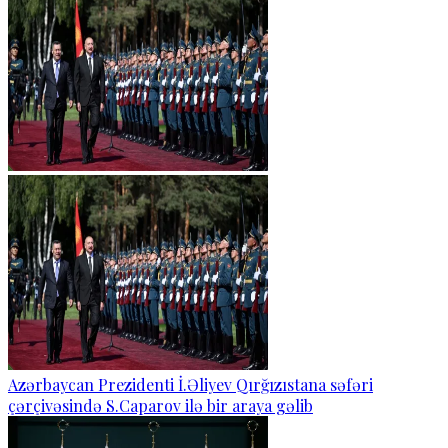
Azərbaycan Prezidenti İ.Əliyev Qırğızıstana səfəri
çərçivəsində S.Caparov ilə bir araya gəlib