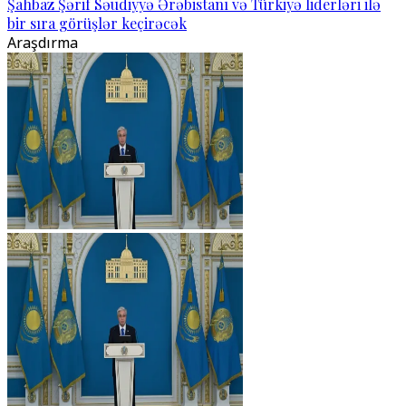
Şahbaz Şərif Səudiyyə Ərəbistanı və Türkiyə liderləri ilə
bir sıra görüşlər keçirəcək
Araşdırma