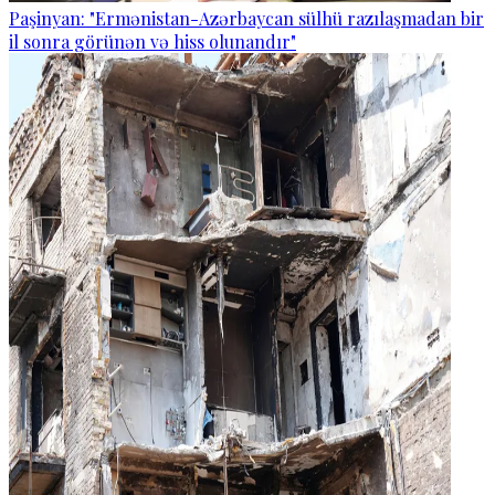
Paşinyan: "Ermənistan-Azərbaycan sülhü razılaşmadan bir
il sonra görünən və hiss olunandır"