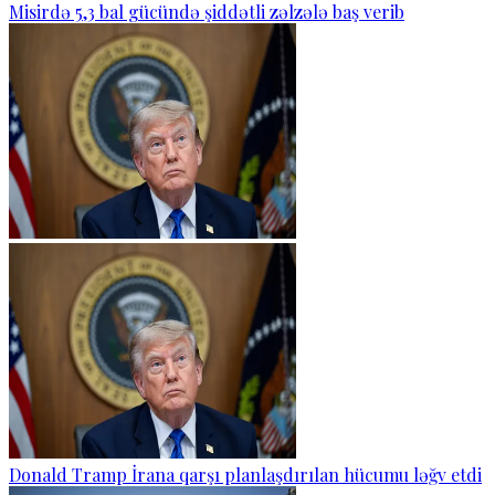
Misirdə 5,3 bal gücündə şiddətli zəlzələ baş verib
Donald Tramp İrana qarşı planlaşdırılan hücumu ləğv etdi