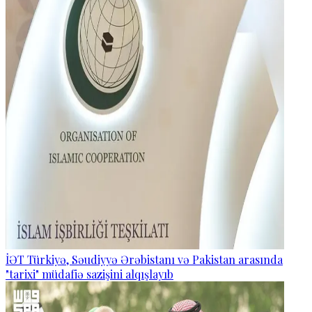
İƏT Türkiyə, Səudiyyə Ərəbistanı və Pakistan arasında
"tarixi" müdafiə sazişini alqışlayıb