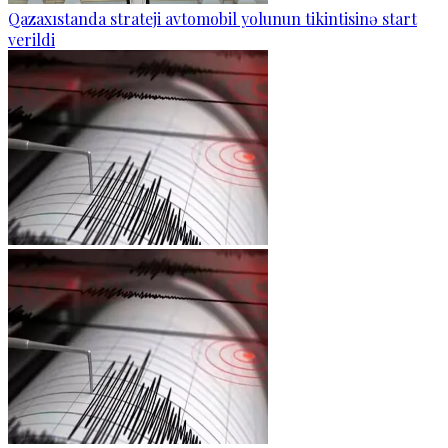
Qazaxıstanda strateji avtomobil yolunun tikintisinə start
verildi