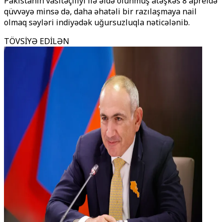
Pakistanın vasitəçiliyi ilə əldə olunmuş atəşkəs 8 apreldə
qüvvəyə minsə də, daha əhatəli bir razılaşmaya nail
olmaq səyləri indiyədək uğursuzluqla nəticələnib.
TÖVSİYƏ EDİLƏN