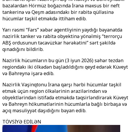
bazalardan Hörmüz boğazında İrana məxsus bir neft
tankerinə və Qeşm adasındakı bir rabitə qülləsinə
hücumlar təşkil etməkdə ittiham edib.
Yarı rəsmi “Fars” xəbər agentliyinin yaydığı bəyanatda
nazirlik tanker və rabitə obyektinə yönəlmiş “terrorçu
ABŞ ordusunun təcavüzkar hərəkətini” sərt şəkildə
qınadığını bildirib.
Nazirlik hücumların bu gün (3 iyun 2026) səhər tezdən
regiondakı iki ölkədən başladıldığını qeyd edərək Küveyt
və Bəhreynə işarə edib.
Nazirlik Vaşinqtonu İrana qarşı hərbi hücumlar təşkil
etmək üçün region ölkələrinin ərazilərindən və
obyektlərindən istifadə etməkdə təqsirləndirərək Küveyt
və Bəhreyn hökumətlərinin hücumlarla bağlı birbaşa və
açıq məsuliyyət daşıdığını bəyan edib.
TÖVSİYƏ EDİLƏN