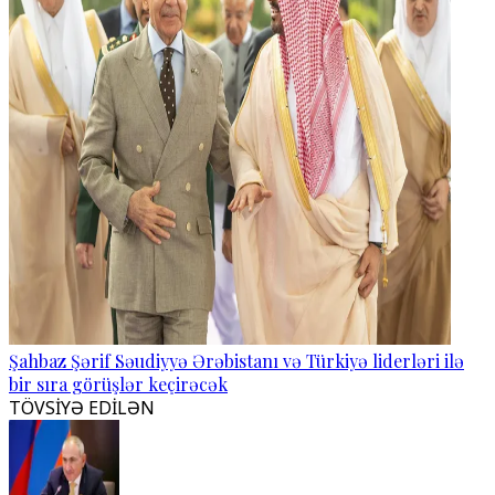
Şahbaz Şərif Səudiyyə Ərəbistanı və Türkiyə liderləri ilə
bir sıra görüşlər keçirəcək
TÖVSİYƏ EDİLƏN