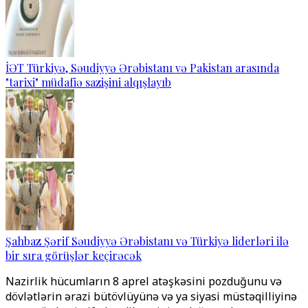
İƏT Türkiyə, Səudiyyə Ərəbistanı və Pakistan arasında
"tarixi" müdafiə sazişini alqışlayıb
Şahbaz Şərif Səudiyyə Ərəbistanı və Türkiyə liderləri ilə
bir sıra görüşlər keçirəcək
Nazirlik hücumların 8 aprel atəşkəsini pozduğunu və
dövlətlərin ərazi bütövlüyünə və ya siyasi müstəqilliyinə