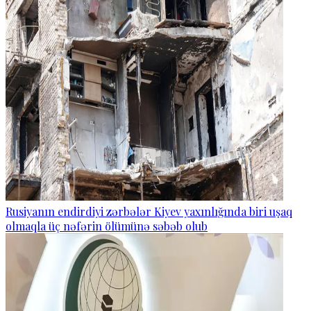
Rusiyanın endirdiyi zərbələr Kiyev yaxınlığında biri uşaq
olmaqla üç nəfərin ölümünə səbəb olub