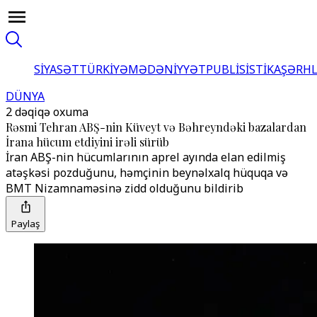
SİYASƏT
TÜRKİYƏ
MƏDƏNİYYƏT
PUBLİSİSTİKA
ŞƏRH
DÜNYA
2 dəqiqə oxuma
Rəsmi Tehran ABŞ-nin Küveyt və Bəhreyndəki bazalardan
İrana hücum etdiyini irəli sürüb
İran ABŞ-nin hücumlarının aprel ayında elan edilmiş
atəşkəsi pozduğunu, həmçinin beynəlxalq hüquqa və
BMT Nizamnaməsinə zidd olduğunu bildirib
Paylaş