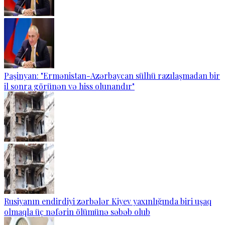
Paşinyan: "Ermənistan-Azərbaycan sülhü razılaşmadan bir
il sonra görünən və hiss olunandır"
Rusiyanın endirdiyi zərbələr Kiyev yaxınlığında biri uşaq
olmaqla üç nəfərin ölümünə səbəb olub