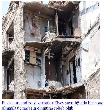
Rusiyanın endirdiyi zərbələr Kiyev yaxınlığında biri uşaq
olmaqla üç nəfərin ölümünə səbəb olub