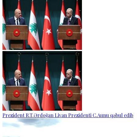
Prezident R.T.Ərdoğan Livan Prezidenti C.Aunu qəbul edib