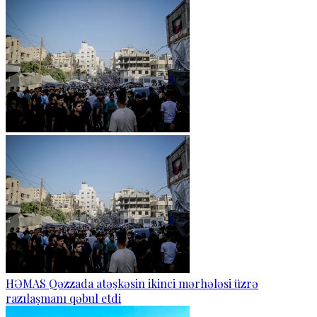
HƏMAS Qəzzada atəşkəsin ikinci mərhələsi üzrə
razılaşmanı qəbul etdi