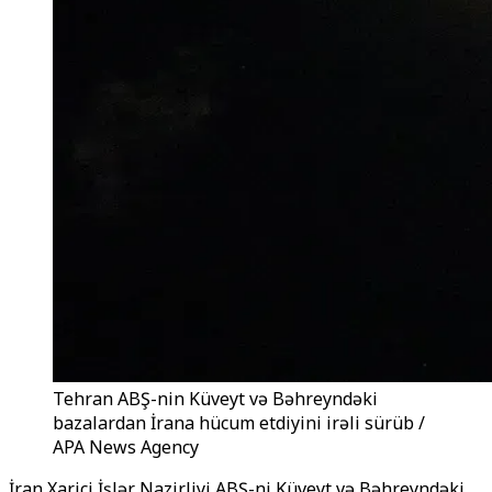
Tehran ABŞ-nin Küveyt və Bəhreyndəki
bazalardan İrana hücum etdiyini irəli sürüb /
APA News Agency
İran Xarici İşlər Nazirliyi ABŞ-ni Küveyt və Bəhreyndəki