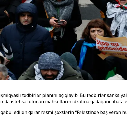
işmiqyaslı tədbirlər planını açıqlayıb. Bu tədbirlər sanksiy
ində istehsal olunan məhsulların idxalına qadağanı əhatə ed
əbul edilən qərar rəsmi şəxslərin “Fələstində baş verən hum