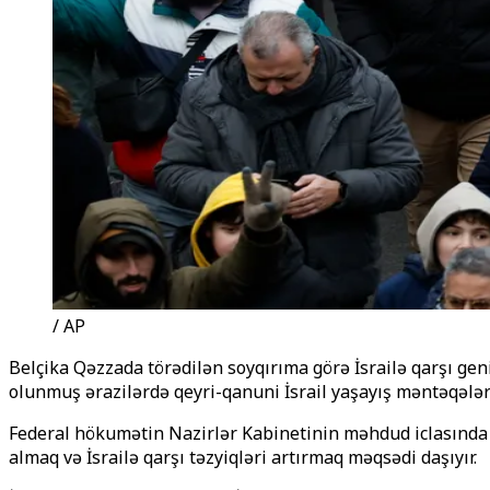
/ AP
Belçika Qəzzada törədilən soyqırıma görə İsrailə qarşı gen
olunmuş ərazilərdə qeyri-qanuni İsrail yaşayış məntəqələr
Federal hökumətin Nazirlər Kabinetinin məhdud iclasında q
almaq və İsrailə qarşı təzyiqləri artırmaq məqsədi daşıyır.