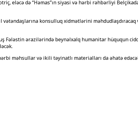
motriç, eləcə də “Həmas”ın siyasi və hərbi rəhbərliyi Belçika
il vətəndaşlarına konsulluq xidmətlərini məhdudlaşdıracaq v
uş Fələstin ərazilərində beynəlxalq humanitar hüququn cidd
ləcək.
rbi məhsullar və ikili təyinatlı materialları da əhatə edəcə