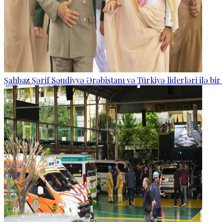
Şahbaz Şərif Səudiyyə Ərəbistanı və Türkiyə liderləri ilə bi