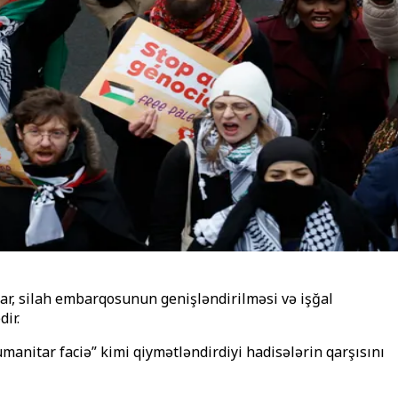
alar, silah embarqosunun genişləndirilməsi və işğal
ir.
anitar faciə” kimi qiymətləndirdiyi hadisələrin qarşısını