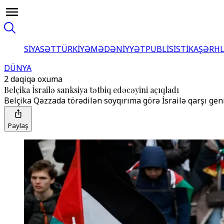
SİYASƏT
TÜRKİYƏ
MƏDƏNİYYƏT
PUBLİSİSTİKA
ŞƏRH
DÜNYA
2 dəqiqə oxuma
Belçika İsrailə sanksiya tətbiq edəcəyini açıqladı
Belçika Qəzzada törədilən soyqırıma görə İsrailə qarşı geni
Paylaş