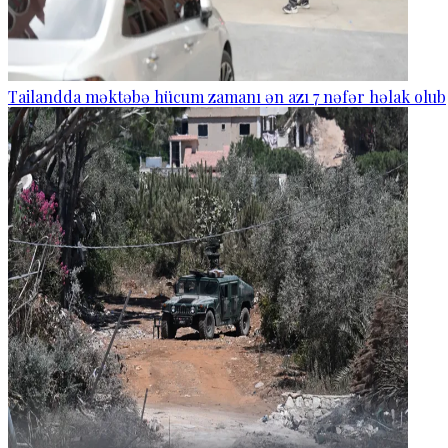
Tailandda məktəbə hücum zamanı ən azı 7 nəfər həlak olub