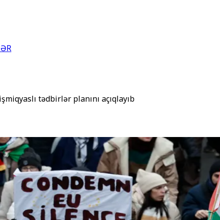
LƏR
şmiqyaslı tədbirlər planını açıqlayıb