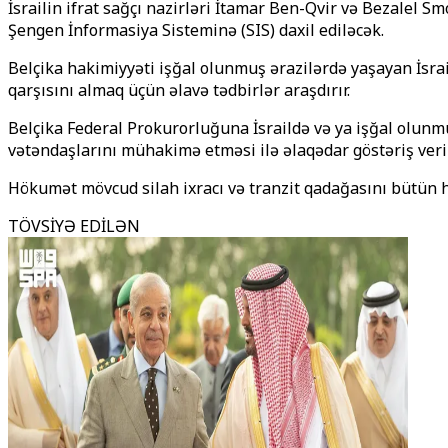
İsrailin ifrat sağçı nazirləri İtamar Ben-Qvir və Bezalel S
Şengen İnformasiya Sisteminə (SIS) daxil ediləcək.
Belçika hakimiyyəti işğal olunmuş ərazilərdə yaşayan İsra
qarşısını almaq üçün əlavə tədbirlər araşdırır.
Belçika Federal Prokurorluğuna İsraildə və ya işğal olunm
vətəndaşlarını mühakimə etməsi ilə əlaqədar göstəriş veri
Hökumət mövcud silah ixracı və tranzit qadağasını bütün hə
TÖVSİYƏ EDİLƏN