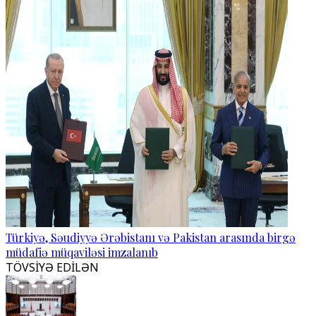
Türkiyə, Səudiyyə Ərəbistanı və Pakistan arasında birgə
müdafiə müqaviləsi imzalanıb
TÖVSİYƏ EDİLƏN