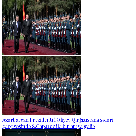
Azərbaycan Prezidenti İ.Əliyev Qırğızıstana səfəri
çərçivəsində S.Caparov ilə bir araya gəlib