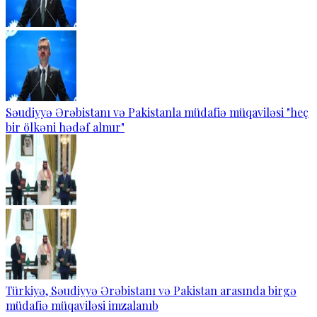
Səudiyyə Ərəbistanı və Pakistanla müdafiə müqaviləsi "heç
bir ölkəni hədəf almır"
Türkiyə, Səudiyyə Ərəbistanı və Pakistan arasında birgə
müdafiə müqaviləsi imzalanıb