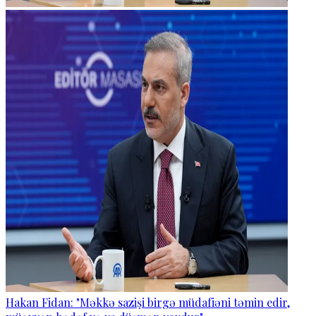
Hakan Fidan: "Məkkə sazişi birgə müdafiəni təmin edir,