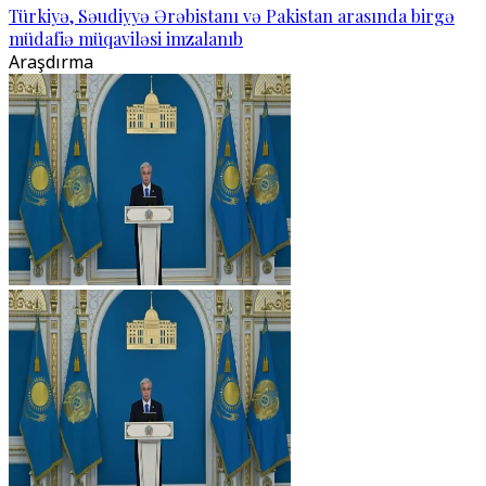
Türkiyə, Səudiyyə Ərəbistanı və Pakistan arasında birgə
müdafiə müqaviləsi imzalanıb
Araşdırma