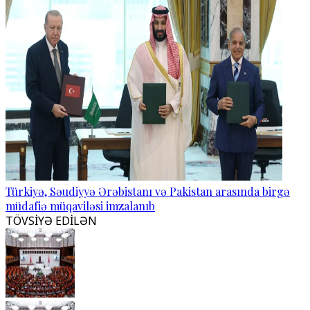
Türkiyə, Səudiyyə Ərəbistanı və Pakistan arasında birgə
müdafiə müqaviləsi imzalanıb
TÖVSİYƏ EDİLƏN