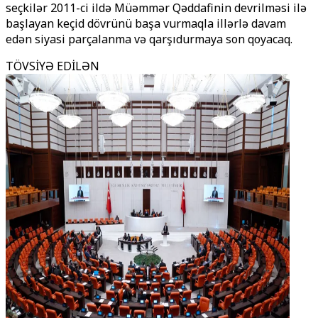
seçkilər 2011-ci ildə Müəmmər Qəddafinin devrilməsi ilə
başlayan keçid dövrünü başa vurmaqla illərlə davam
edən siyasi parçalanma və qarşıdurmaya son qoyacaq.
TÖVSİYƏ EDİLƏN