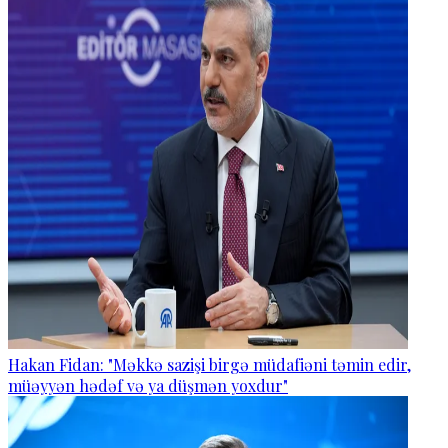
Hakan Fidan: "Məkkə sazişi birgə müdafiəni təmin edir,
müəyyən hədəf və ya düşmən yoxdur"