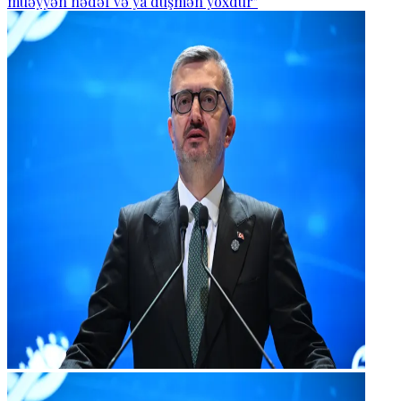
müəyyən hədəf və ya düşmən yoxdur"