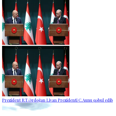
Prezident R.T.Ərdoğan Livan Prezidenti C.Aunu qəbul edib