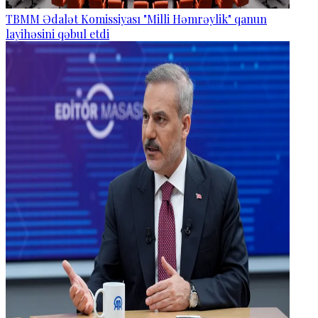
TBMM Ədalət Komissiyası "Milli Həmrəylik" qanun
layihəsini qəbul etdi