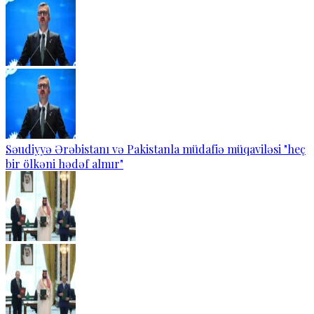
Səudiyyə Ərəbistanı və Pakistanla müdafiə müqaviləsi "heç
bir ölkəni hədəf almır"