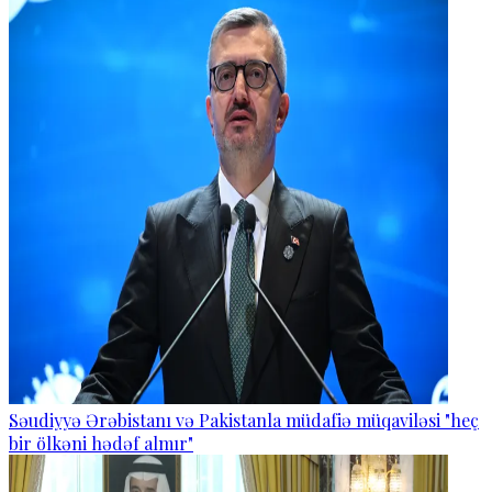
Səudiyyə Ərəbistanı və Pakistanla müdafiə müqaviləsi "heç
bir ölkəni hədəf almır"