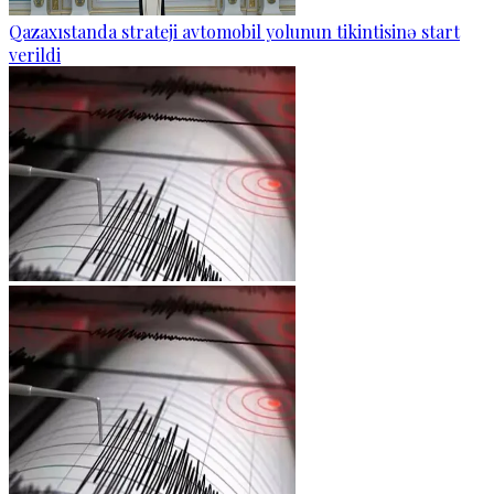
Qazaxıstanda strateji avtomobil yolunun tikintisinə start
verildi