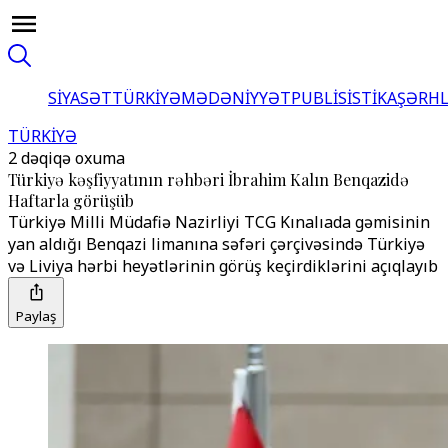
SİYASƏT
TÜRKİYƏ
MƏDƏNİYYƏT
PUBLİSİSTİKA
ŞƏRH
TÜRKİYƏ
2 dəqiqə oxuma
Türkiyə kəşfiyyatının rəhbəri İbrahim Kalın Benqazidə
Haftarla görüşüb
Türkiyə Milli Müdafiə Nazirliyi TCG Kınalıada gəmisinin
yan aldığı Benqazi limanına səfəri çərçivəsində Türkiyə
və Liviya hərbi heyətlərinin görüş keçirdiklərini açıqlayıb
Paylaş