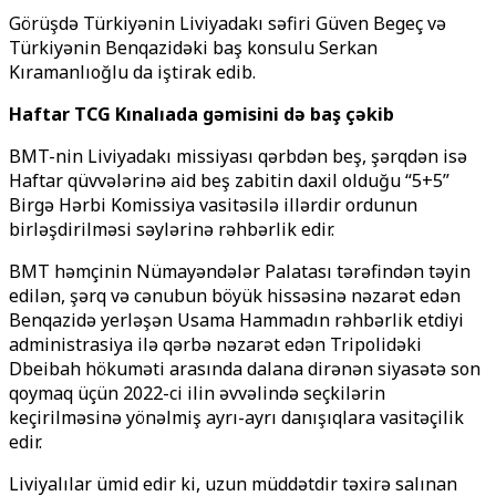
Görüşdə Türkiyənin Liviyadakı səfiri Güven Begeç və
Türkiyənin Benqazidəki baş konsulu Serkan
Kıramanlıoğlu da iştirak edib.
Haftar TCG Kınalıada gəmisini də baş çəkib
BMT-nin Liviyadakı missiyası qərbdən beş, şərqdən isə
Haftar qüvvələrinə aid beş zabitin daxil olduğu “5+5”
Birgə Hərbi Komissiya vasitəsilə illərdir ordunun
birləşdirilməsi səylərinə rəhbərlik edir.
BMT həmçinin Nümayəndələr Palatası tərəfindən təyin
edilən, şərq və cənubun böyük hissəsinə nəzarət edən
Benqazidə yerləşən Usama Hammadın rəhbərlik etdiyi
administrasiya ilə qərbə nəzarət edən Tripolidəki
Dbeibah hökuməti arasında dalana dirənən siyasətə son
qoymaq üçün 2022-ci ilin əvvəlində seçkilərin
keçirilməsinə yönəlmiş ayrı-ayrı danışıqlara vasitəçilik
edir.
Liviyalılar ümid edir ki, uzun müddətdir təxirə salınan