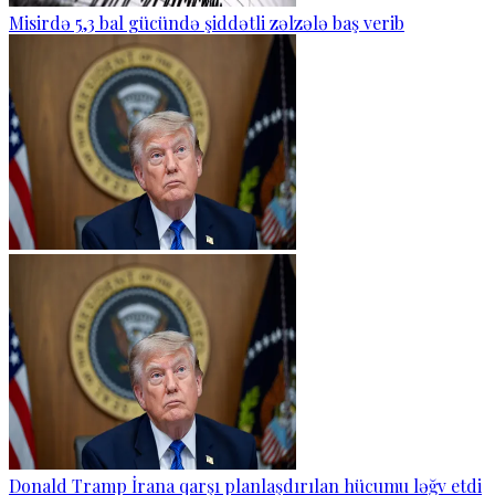
Misirdə 5,3 bal gücündə şiddətli zəlzələ baş verib
Donald Tramp İrana qarşı planlaşdırılan hücumu ləğv etdi