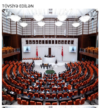
TÖVSİYƏ EDİLƏN