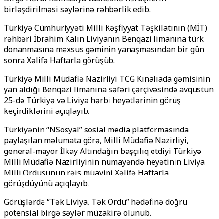
birləşdirilməsi səylərinə rəhbərlik edib.
Türkiyə Cümhuriyyəti Milli Kəşfiyyat Təşkilatının (MİT)
rəhbəri İbrahim Kalın Liviyanın Benqazi limanına türk
donanmasına məxsus gəminin yanaşmasından bir gün
sonra Xəlifə Haftarla görüşüb.
Türkiyə Milli Müdafiə Nazirliyi TCG Kınalıada gəmisinin
yan aldığı Benqazi limanına səfəri çərçivəsində avqustun
25-də Türkiyə və Liviya hərbi heyətlərinin görüş
keçirdiklərini açıqlayıb.
Türkiyənin “NSosyal” sosial media platformasında
paylaşılan məlumata görə, Milli Müdafiə Nazirliyi,
general-mayor İlkay Altındağın başçılıq etdiyi Türkiyə
Milli Müdafiə Nazirliyinin nümayəndə heyətinin Liviya
Milli Ordusunun rəis müavini Xəlifə Haftarla
görüşdüyünü açıqlayıb.
Görüşlərdə “Tək Liviya, Tək Ordu” hədəfinə doğru
potensial birgə səylər müzakirə olunub.