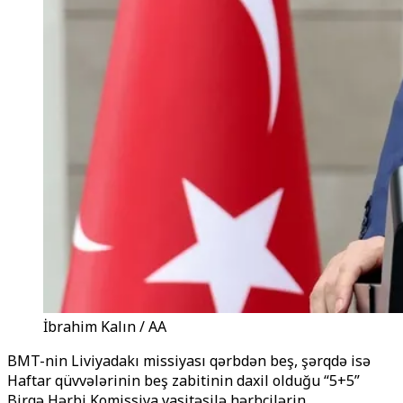
İbrahim Kalın / AA
BMT-nin Liviyadakı missiyası qərbdən beş, şərqdə isə
Haftar qüvvələrinin beş zabitinin daxil olduğu “5+5”
Birgə Hərbi Komissiya vasitəsilə hərbçilərin