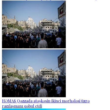
HƏMAS Qəzzada atəşkəsin ikinci mərhələsi üzrə
razılaşmanı qəbul etdi