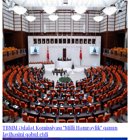
TBMM Ədalət Komissiyası "Milli Həmrəylik" qanun
layihəsini qəbul etdi