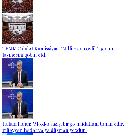
TBMM Ədalət Komissiyası "Milli Həmrəylik" qanun
layihəsini qəbul etdi
Hakan Fidan: "Məkkə sazişi birgə müdafiəni təmin edir,
müəyyən hədəf və ya düşmən yoxdur"