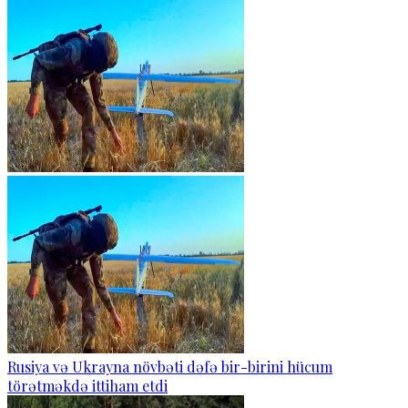
Rusiya və Ukrayna növbəti dəfə bir-birini hücum
törətməkdə ittiham etdi