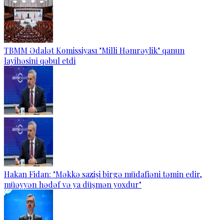
TBMM Ədalət Komissiyası "Milli Həmrəylik" qanun
layihəsini qəbul etdi
Hakan Fidan: "Məkkə sazişi birgə müdafiəni təmin edir,
müəyyən hədəf və ya düşmən yoxdur"