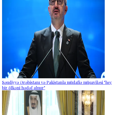
Səudiyyə Ərəbistanı və Pakistanla müdafiə müqaviləsi "heç
bir ölkəni hədəf almır"