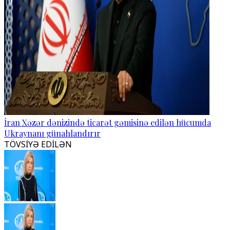
İran Xəzər dənizində ticarət gəmisinə edilən hücumda
Ukraynanı günahlandırır
TÖVSİYƏ EDİLƏN