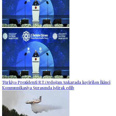
Türkiyə Prezidenti R.T.Ərdoğan Ankarada keçirilən İkinci
Kommunikasiya Şurasında iştirak edib