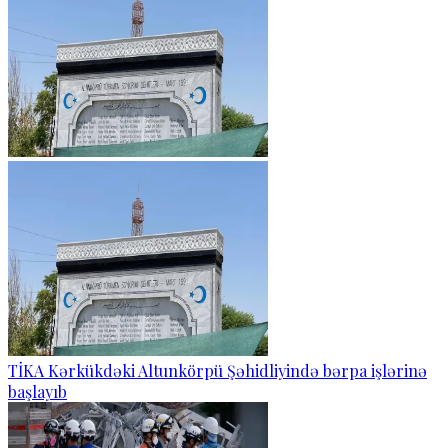
TİKA Kərkükdəki Altunkörpü Şəhidliyində bərpa işlərinə
başlayıb