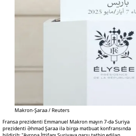
Makron-Şaraa / Reuters
Fransa prezidenti Emmanuel Makron mayın 7-də Suriya
prezidenti Əhməd Şaraa ilə birgə mətbuat konfransında
bildirib: "Avropa İttifaqı Suriyaya qarşı tətbiq edilən