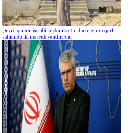
Qeyri-qanuni israilli köçkünlər İordan çayının qərb
sahilində iki məscidi yandırıblar