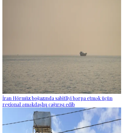
İran Hörmüz boğazında sabitliyi bərpa etmək üçün
regional əməkdaşlıq çağırışı edib