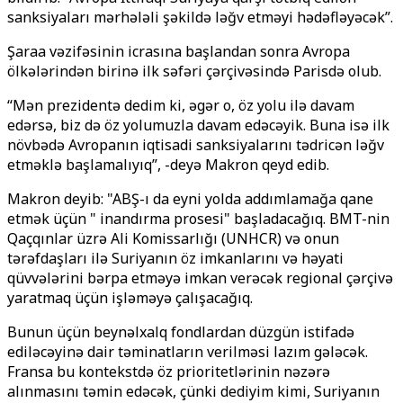
sanksiyaları mərhələli şəkildə ləğv etməyi hədəfləyəcək”.
Şaraa vəzifəsinin icrasına başlandan sonra Avropa
ölkələrindən birinə ilk səfəri çərçivəsində Parisdə olub.
“Mən prezidentə dedim ki, əgər o, öz yolu ilə davam
edərsə, biz də öz yolumuzla davam edəcəyik. Buna isə ilk
növbədə Avropanın iqtisadi sanksiyalarını tədricən ləğv
etməklə başlamalıyıq”, -deyə Makron qeyd edib.
Makron deyib: "ABŞ-ı da eyni yolda addımlamağa qane
etmək üçün " inandırma prosesi" başladacağıq. BMT-nin
Qaçqınlar üzrə Ali Komissarlığı (UNHCR) və onun
tərəfdaşları ilə Suriyanın öz imkanlarını və həyati
qüvvələrini bərpa etməyə imkan verəcək regional çərçivə
yaratmaq üçün işləməyə çalışacağıq.
Bunun üçün beynəlxalq fondlardan düzgün istifadə
ediləcəyinə dair təminatların verilməsi lazım gələcək.
Fransa bu kontekstdə öz prioritetlərinin nəzərə
alınmasını təmin edəcək, çünki dediyim kimi, Suriyanın