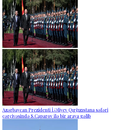
Azərbaycan Prezidenti İ.Əliyev Qırğızıstana səfəri
çərçivəsində S.Caparov ilə bir araya gəlib