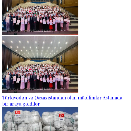
Türkiyədən və Qazaxıstandan olan müəllimlər Astanada
bir araya gəldilər