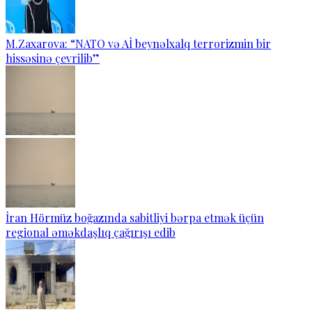
M.Zaxarova: “NATO və Aİ beynəlxalq terrorizmin bir
hissəsinə çevrilib”
İran Hörmüz boğazında sabitliyi bərpa etmək üçün
regional əməkdaşlıq çağırışı edib