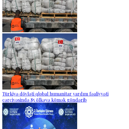
Türkiyə dövləti qlobal humanitar yardım fəaliyyəti
çərçivəsində 85 ölkəyə kömək göndərib