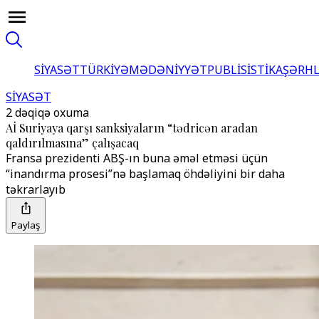
SİYASƏT
TÜRKİYƏ
MƏDƏNİYYƏT
PUBLİSİSTİKA
ŞƏRH
SİYASƏT
2 dəqiqə oxuma
Aİ Suriyaya qarşı sanksiyaların “tədricən aradan
qaldırılmasına” çalışacaq
Fransa prezidenti ABŞ-ın buna əməl etməsi üçün
“inandırma prosesi”nə başlamaq öhdəliyini bir daha
təkrarlayıb
Paylaş