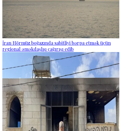
İran Hörmüz boğazında sabitliyi bərpa etmək üçün
regional əməkdaşlıq çağırışı edib