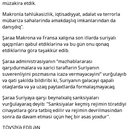
müzakirə etdik.
Makronla təhlükəsizlik, iqtisadiyyat, ədalət və terrorla
mübarizə sahələrində əməkdaşlıq imkanlarından da
danışdıq".
Şaraa Makrona və Fransa xalqına son illərdə suriyalı
qaçqınları qəbul etdiklərinə və bu gün onu qonaq
etdiklərinə görə təşəkkür edib.
Şaraa administrasiyanın “məzhəblərarası
qarşıdurmalara və xarici tərəflərin Suriyanın
suverenliyini pozmasına icazə verməyəcəyini” vurğulayıb
və qəti şəkildə bildiribi ki, Suriyanın gələcəyi qapalı
otaqlarda və ya uzaq paytaxtlarda formalaşmayacaq.
Şaraa Suriyaya qarşı beynəlxalq sanksiyaları
vurğulayaraq deyib: "Sanksiyalar keçmiş rejimin törətdiyi
cinayətlərə görə tətbiq edilir və rejimin devrilməsindən
sonra da davam etməsi üçün heç bir əsas yoxdur".
TÖVSİYƏ EDİLƏN