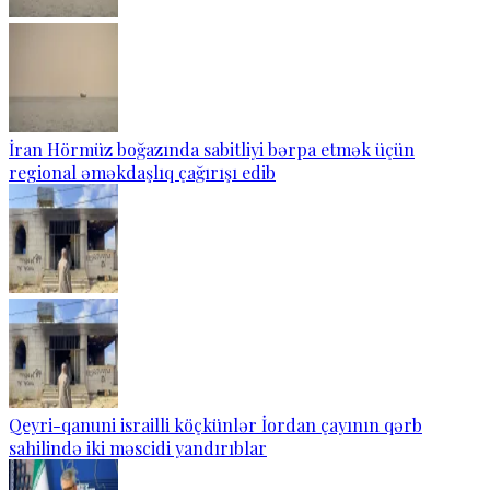
İran Hörmüz boğazında sabitliyi bərpa etmək üçün
regional əməkdaşlıq çağırışı edib
Qeyri-qanuni israilli köçkünlər İordan çayının qərb
sahilində iki məscidi yandırıblar