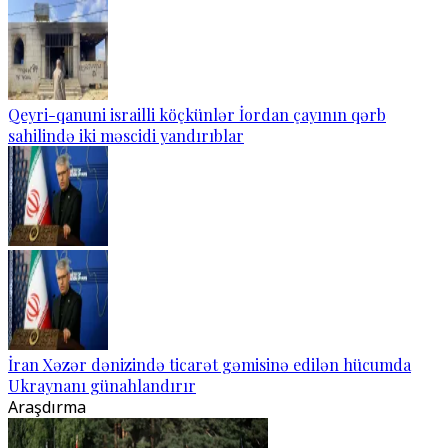
Qeyri-qanuni israilli köçkünlər İordan çayının qərb
sahilində iki məscidi yandırıblar
İran Xəzər dənizində ticarət gəmisinə edilən hücumda
Ukraynanı günahlandırır
Araşdırma