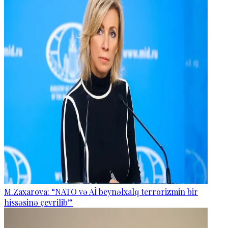
M.Zaxarova: “NATO və Aİ beynəlxalq terrorizmin bir
hissəsinə çevrilib”