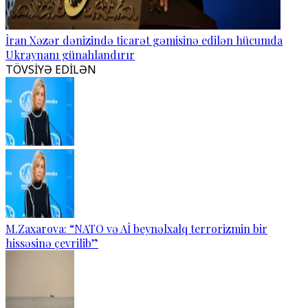
İran Xəzər dənizində ticarət gəmisinə edilən hücumda
Ukraynanı günahlandırır
TÖVSİYƏ EDİLƏN
M.Zaxarova: “NATO və Aİ beynəlxalq terrorizmin bir
hissəsinə çevrilib”