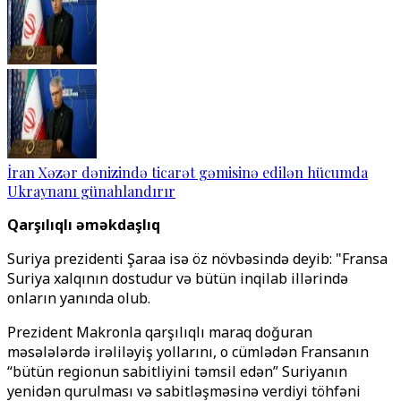
İran Xəzər dənizində ticarət gəmisinə edilən hücumda
Ukraynanı günahlandırır
Qarşılıqlı əməkdaşlıq
Suriya prezidenti Şaraa isə öz növbəsində deyib: "Fransa
Suriya xalqının dostudur və bütün inqilab illərində
onların yanında olub.
Prezident Makronla qarşılıqlı maraq doğuran
məsələlərdə irəliləyiş yollarını, o cümlədən Fransanın
“bütün regionun sabitliyini təmsil edən” Suriyanın
yenidən qurulması və sabitləşməsinə verdiyi töhfəni