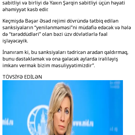
sabitliyi və birliyi də Yaxın Şərqin sabitliyi üçün həyati
əhəmiyyət kəsb edir.
Keçmişdə Bəşər Əsəd rejimi dövründə tətbiq edilən
sanksiyaların “yenilənməməsi”ni müdafiə edəcək və hələ
də “tərəddüdləri” olan bəzi üzv dövlətlərlə fəal
işləyəcəyik.
İnanıram ki, bu sanksiyaları tədricən aradan qaldırmaq,
bunu dəstəkləmək və ona gələcək aylarda irəliləyiş
imkanı vermək bizim məsuliyyətimizdir”.
TÖVSİYƏ EDİLƏN