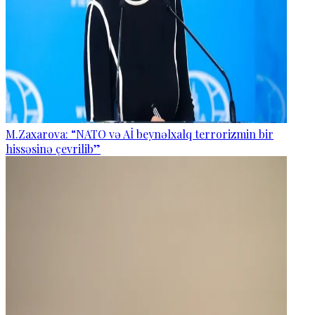
M.Zaxarova: “NATO və Aİ beynəlxalq terrorizmin bir
hissəsinə çevrilib”