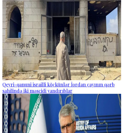
Qeyri-qanuni israilli köçkünlər İordan çayının qərb
sahilində iki məscidi yandırıblar