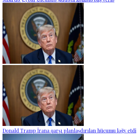
Donald Tramp İrana qarşı planlaşdırılan hücumu ləğv etdi