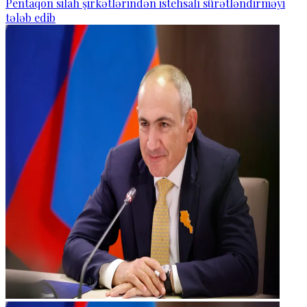
Pentaqon silah şirkətlərindən istehsalı sürətləndirməyi
tələb edib