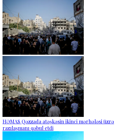
HƏMAS Qəzzada atəşkəsin ikinci mərhələsi üzrə
razılaşmanı qəbul etdi