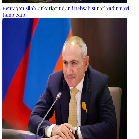
Pentaqon silah şirkətlərindən istehsalı sürətləndirməyi
tələb edib