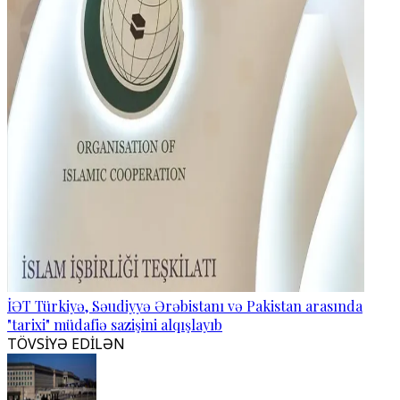
İƏT Türkiyə, Səudiyyə Ərəbistanı və Pakistan arasında
"tarixi" müdafiə sazişini alqışlayıb
TÖVSİYƏ EDİLƏN