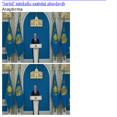
"tarixi" müdafiə sazişini alqışlayıb
Araşdırma