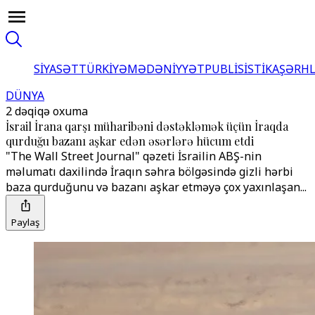
SİYASƏT
TÜRKİYƏ
MƏDƏNİYYƏT
PUBLİSİSTİKA
ŞƏRH
DÜNYA
2 dəqiqə oxuma
İsrail İrana qarşı müharibəni dəstəkləmək üçün İraqda
qurduğu bazanı aşkar edən əsərlərə hücum etdi
"The Wall Street Journal" qəzeti İsrailin ABŞ-nin
məlumatı daxilində İraqın səhra bölgəsində gizli hərbi
baza qurduğunu və bazanı aşkar etməyə çox yaxınlaşan...
Paylaş