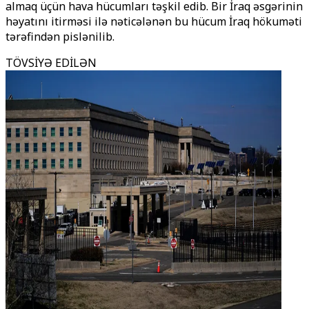
almaq üçün hava hücumları təşkil edib. Bir İraq əsgərinin
həyatını itirməsi ilə nəticələnən bu hücum İraq hökuməti
tərəfindən pislənilib.
TÖVSİYƏ EDİLƏN