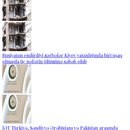
Rusiyanın endirdiyi zərbələr Kiyev yaxınlığında biri uşaq
olmaqla üç nəfərin ölümünə səbəb olub
İƏT Türkiyə, Səudiyyə Ərəbistanı və Pakistan arasında