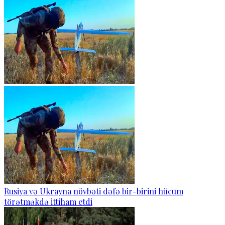
Rusiya və Ukrayna növbəti dəfə bir-birini hücum
törətməkdə ittiham etdi