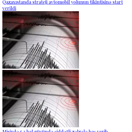
Qazaxıstanda strateji avtomobil yolunun tikintisinə start
verildi
Misirdə 5,3 bal gücündə şiddətli zəlzələ baş verib