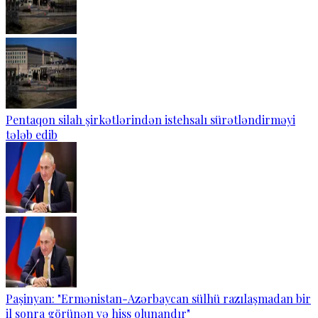
Pentaqon silah şirkətlərindən istehsalı sürətləndirməyi
tələb edib
Paşinyan: "Ermənistan-Azərbaycan sülhü razılaşmadan bir
il sonra görünən və hiss olunandır"