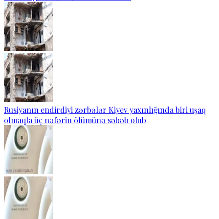
Rusiyanın endirdiyi zərbələr Kiyev yaxınlığında biri uşaq
olmaqla üç nəfərin ölümünə səbəb olub