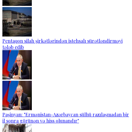
Pentaqon silah şirkətlərindən istehsalı sürətləndirməyi
tələb edib
Paşinyan: "Ermənistan-Azərbaycan sülhü razılaşmadan bir
il sonra görünən və hiss olunandır"