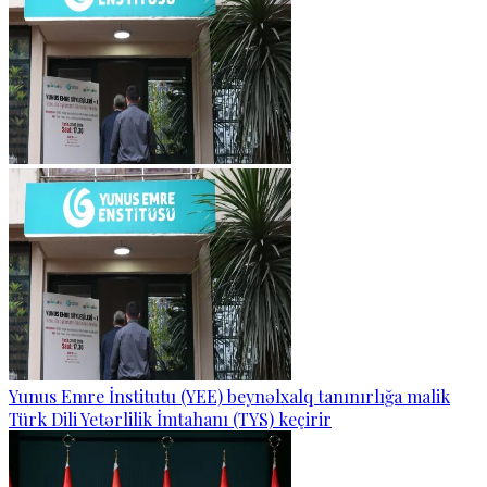
Yunus Emre İnstitutu (YEE) beynəlxalq tanınırlığa malik
Türk Dili Yetərlilik İmtahanı (TYS) keçirir