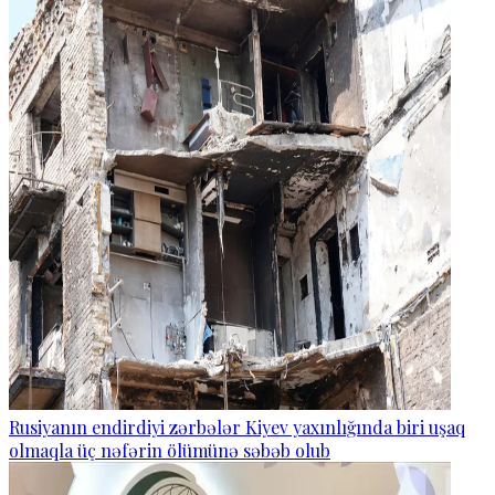
Rusiyanın endirdiyi zərbələr Kiyev yaxınlığında biri uşaq
olmaqla üç nəfərin ölümünə səbəb olub