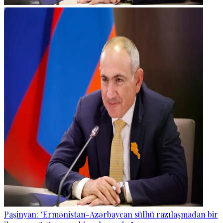
Paşinyan: "Ermənistan-Azərbaycan sülhü razılaşmadan bir