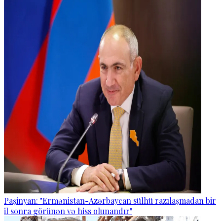
Paşinyan: "Ermənistan-Azərbaycan sülhü razılaşmadan bir
il sonra görünən və hiss olunandır"