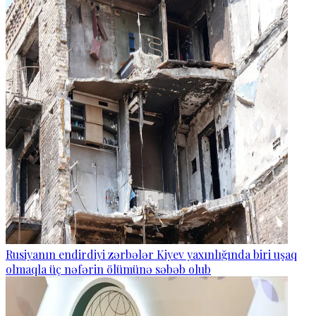
Rusiyanın endirdiyi zərbələr Kiyev yaxınlığında biri uşaq
olmaqla üç nəfərin ölümünə səbəb olub