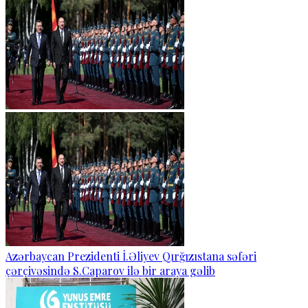
Azərbaycan Prezidenti İ.Əliyev Qırğızıstana səfəri
çərçivəsində S.Caparov ilə bir araya gəlib