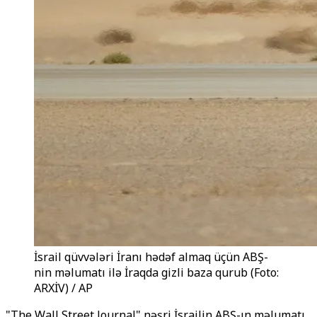
İsrail qüvvələri İranı hədəf almaq üçün ABŞ-
nin məlumatı ilə İraqda gizli baza qurub (Foto:
ARXİV) / AP
"The Wall Street Journal" nəşri İsrailin ABŞ-ın məlumatı