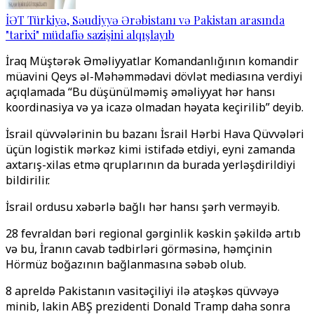
İƏT Türkiyə, Səudiyyə Ərəbistanı və Pakistan arasında
"tarixi" müdafiə sazişini alqışlayıb
İraq Müştərək Əməliyyatlar Komandanlığının komandir
müavini Qeys əl-Məhəmmədavi dövlət mediasına verdiyi
açıqlamada “Bu düşünülməmiş əməliyyat hər hansı
koordinasiya və ya icazə olmadan həyata keçirilib” deyib.
İsrail qüvvələrinin bu bazanı İsrail Hərbi Hava Qüvvələri
üçün logistik mərkəz kimi istifadə etdiyi, eyni zamanda
axtarış-xilas etmə qruplarının da burada yerləşdirildiyi
bildirilir.
İsrail ordusu xəbərlə bağlı hər hansı şərh verməyib.
28 fevraldan bəri regional gərginlik kəskin şəkildə artıb
və bu, İranın cavab tədbirləri görməsinə, həmçinin
Hörmüz boğazının bağlanmasına səbəb olub.
8 apreldə Pakistanın vasitəçiliyi ilə atəşkəs qüvvəyə
minib, lakin ABŞ prezidenti Donald Tramp daha sonra