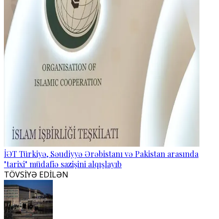
İƏT Türkiyə, Səudiyyə Ərəbistanı və Pakistan arasında
"tarixi" müdafiə sazişini alqışlayıb
TÖVSİYƏ EDİLƏN