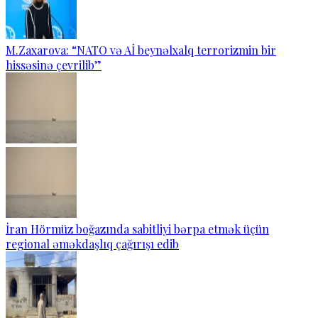
M.Zaxarova: “NATO və Aİ beynəlxalq terrorizmin bir
hissəsinə çevrilib”
İran Hörmüz boğazında sabitliyi bərpa etmək üçün
regional əməkdaşlıq çağırışı edib