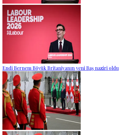
Endi Bernem Böyük Britaniyanın yeni Baş naziri oldu