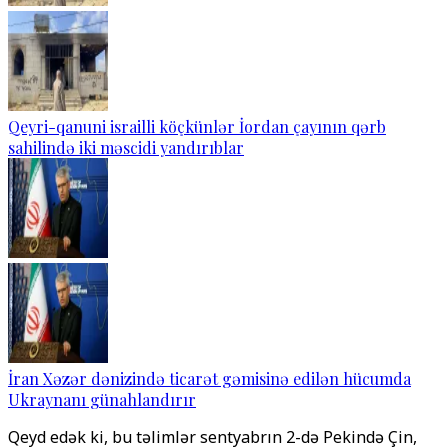
Qeyri-qanuni israilli köçkünlər İordan çayının qərb
sahilində iki məscidi yandırıblar
İran Xəzər dənizində ticarət gəmisinə edilən hücumda
Ukraynanı günahlandırır
Qeyd edək ki, bu təlimlər sentyabrın 2-də Pekində Çin,