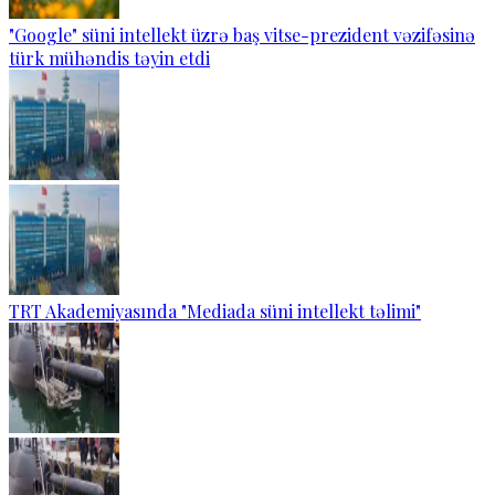
"Google" süni intellekt üzrə baş vitse-prezident vəzifəsinə
türk mühəndis təyin etdi
TRT Akademiyasında "Mediada süni intellekt təlimi"