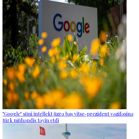
"Google" süni intellekt üzrə baş vitse-prezident vəzifəsinə
türk mühəndis təyin etdi