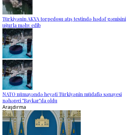
Türkiyənin AKYA torpedosu atış testində hədəf gəmisini
uğurla məhv edib
NATO nümayəndə heyəti Türkiyənin müdafiə sənayesi
nəhəngi "Baykar"da oldu
Araşdırma