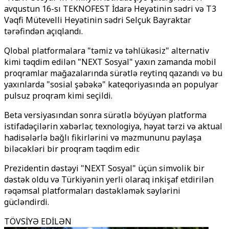
avqustun 16-sı TEKNOFEST İdarə Heyətinin sədri və T3
Vəqfi Mütevelli Heyətinin sədri Selçuk Bayraktar
tərəfindən açıqlandı.
Qlobal platformalara "təmiz və təhlükəsiz" alternativ
kimi təqdim edilən "NEXT Sosyal" yaxın zamanda mobil
proqramlar mağazalarında sürətlə reytinq qazandı və bu
yaxınlarda "sosial şəbəkə" kateqoriyasında ən populyar
pulsuz proqram kimi seçildi.
Beta versiyasından sonra sürətlə böyüyən platforma
istifadəçilərin xəbərlər, texnologiya, həyat tərzi və aktual
hadisələrlə bağlı fikirlərini və məzmununu paylaşa
biləcəkləri bir proqram təqdim edir.
Prezidentin dəstəyi "NEXT Sosyal" üçün simvolik bir
dəstək oldu və Türkiyənin yerli olaraq inkişaf etdirilən
rəqəmsal platformaları dəstəkləmək səylərini
gücləndirdi.
TÖVSİYƏ EDİLƏN