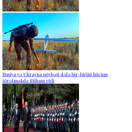
Rusiya və Ukrayna növbəti dəfə bir-birini hücum
törətməkdə ittiham etdi