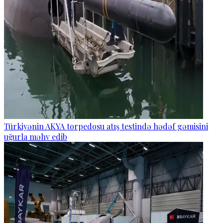
Türkiyənin AKYA torpedosu atış testində hədəf gəmisini
uğurla məhv edib