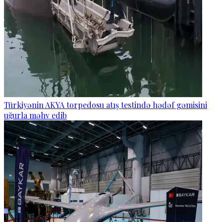
Türkiyənin AKYA torpedosu atış testində hədəf gəmisini
uğurla məhv edib