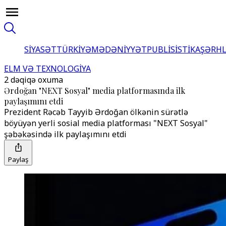
SİYASƏT
TÜRKİYƏ
MƏDƏNİYYƏT
PUBLİSİSTİKA
ŞƏRH
ELM VƏ TEXNOLOGİYA
2 dəqiqə oxuma
Ərdoğan "NEXT Sosyal" media platformasında ilk
paylaşımını etdi
Prezident Rəcəb Tayyib Ərdoğan ölkənin sürətlə
böyüyən yerli sosial media platforması "NEXT Sosyal"
şəbəkəsində ilk paylaşımını etdi
Paylaş