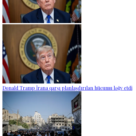
Donald Tramp İrana qarşı planlaşdırılan hücumu ləğv etdi