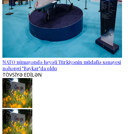
NATO nümayəndə heyəti Türkiyənin müdafiə sənayesi
nəhəngi "Baykar"da oldu
TÖVSİYƏ EDİLƏN