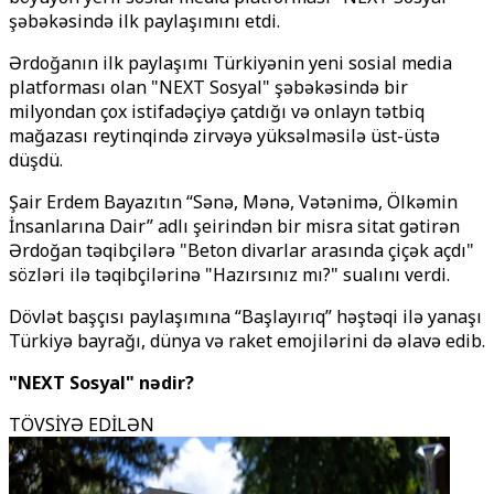
şəbəkəsində ilk paylaşımını etdi.
Ərdoğanın ilk paylaşımı Türkiyənin yeni sosial media
platforması olan "NEXT Sosyal" şəbəkəsində bir
milyondan çox istifadəçiyə çatdığı və onlayn tətbiq
mağazası reytinqində zirvəyə yüksəlməsilə üst-üstə
düşdü.
Şair Erdem Bayazıtın “Sənə, Mənə, Vətənimə, Ölkəmin
İnsanlarına Dair” adlı şeirindən bir misra sitat gətirən
Ərdoğan təqibçilərə "Beton divarlar arasında çiçək açdı"
sözləri ilə təqibçilərinə "Hazırsınız mı?" sualını verdi.
Dövlət başçısı paylaşımına “Başlayırıq” həştəqi ilə yanaşı
Türkiyə bayrağı, dünya və raket emojilərini də əlavə edib.
"NEXT Sosyal" nədir?
TÖVSİYƏ EDİLƏN