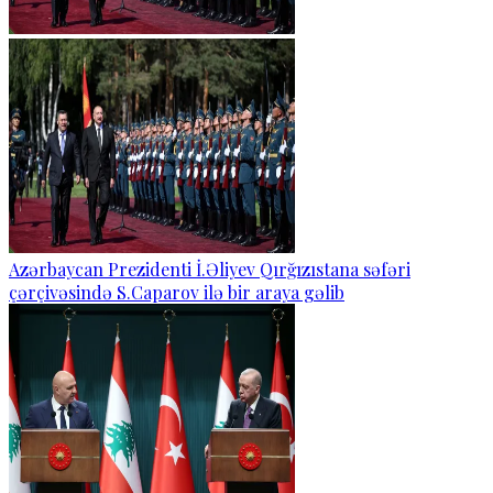
Azərbaycan Prezidenti İ.Əliyev Qırğızıstana səfəri
çərçivəsində S.Caparov ilə bir araya gəlib