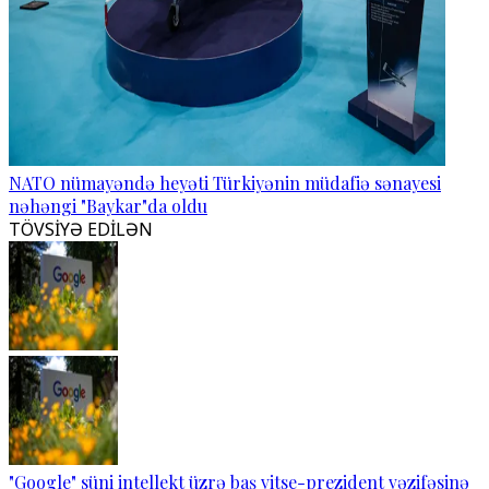
NATO nümayəndə heyəti Türkiyənin müdafiə sənayesi
nəhəngi "Baykar"da oldu
TÖVSİYƏ EDİLƏN
"Google" süni intellekt üzrə baş vitse-prezident vəzifəsinə