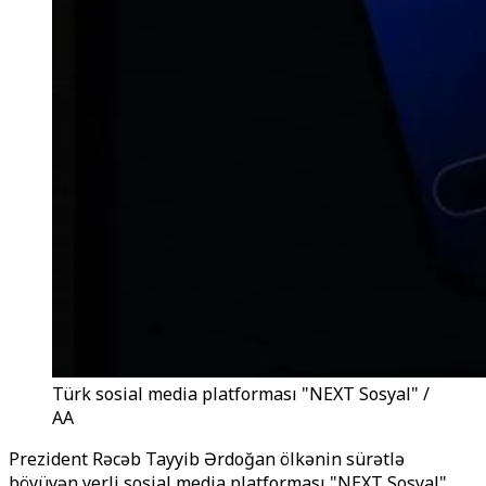
Türk sosial media platforması "NEXT Sosyal" /
AA
Prezident Rəcəb Tayyib Ərdoğan ölkənin sürətlə
böyüyən yerli sosial media platforması "NEXT Sosyal"