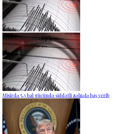
Misirdə 5,3 bal gücündə şiddətli zəlzələ baş verib