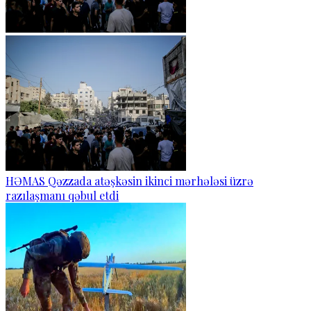
HƏMAS Qəzzada atəşkəsin ikinci mərhələsi üzrə
razılaşmanı qəbul etdi