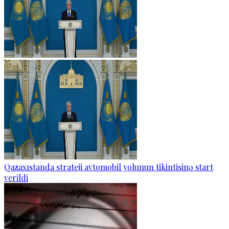
Qazaxıstanda strateji avtomobil yolunun tikintisinə start
verildi