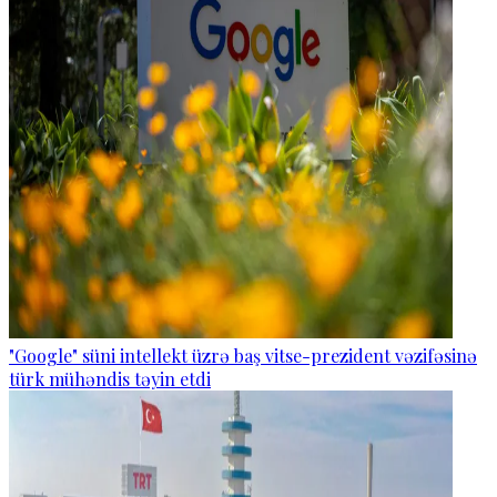
"Google" süni intellekt üzrə baş vitse-prezident vəzifəsinə
türk mühəndis təyin etdi