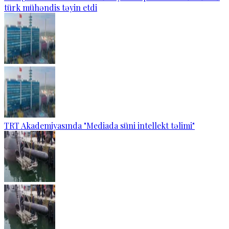
türk mühəndis təyin etdi
TRT Akademiyasında "Mediada süni intellekt təlimi"