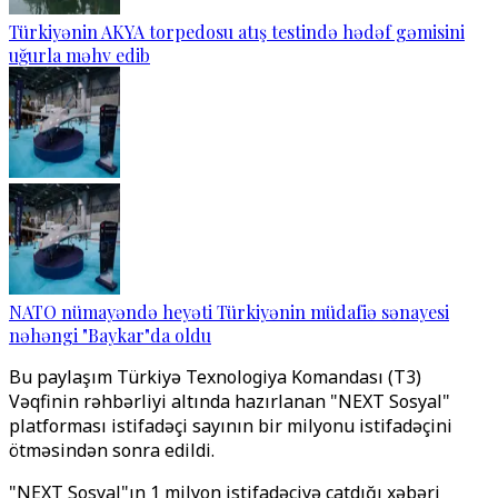
Türkiyənin AKYA torpedosu atış testində hədəf gəmisini
uğurla məhv edib
NATO nümayəndə heyəti Türkiyənin müdafiə sənayesi
nəhəngi "Baykar"da oldu
Bu paylaşım Türkiyə Texnologiya Komandası (T3)
Vəqfinin rəhbərliyi altında hazırlanan "NEXT Sosyal"
platforması istifadəçi sayının bir milyonu istifadəçini
ötməsindən sonra edildi.
"NEXT Sosyal"ın 1 milyon istifadəçiyə çatdığı xəbəri