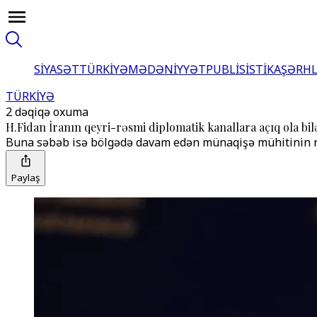
SİYASƏT
TÜRKİYƏ
MƏDƏNİYYƏT
PUBLİSİSTİKA
ŞƏRH
TÜRKİYƏ
2 dəqiqə oxuma
H.Fidan İranın qeyri-rəsmi diplomatik kanallara açıq ola bilə
Buna səbəb isə bölgədə davam edən münaqişə mühitinin rə
Paylaş