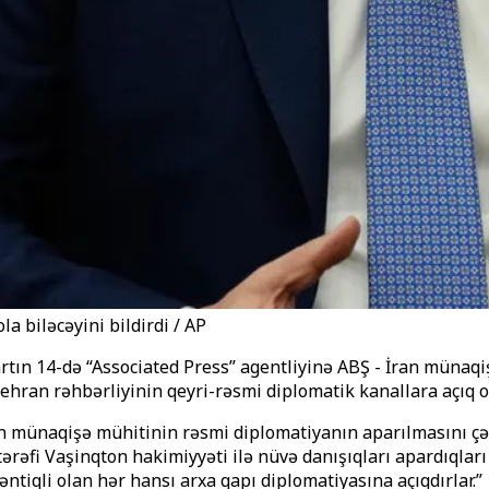
a biləcəyini bildirdi / AP
artın 14-də “Associated Press” agentliyinə ABŞ - İran münaq
Tehran rəhbərliyinin qeyri-rəsmi diplomatik kanallara açıq ol
n münaqişə mühitinin rəsmi diplomatiyanın aparılmasını çə
an tərəfi Vaşinqton hakimiyyəti ilə nüvə danışıqları apardıq
tiqli olan hər hansı arxa qapı diplomatiyasına açıqdırlar.”