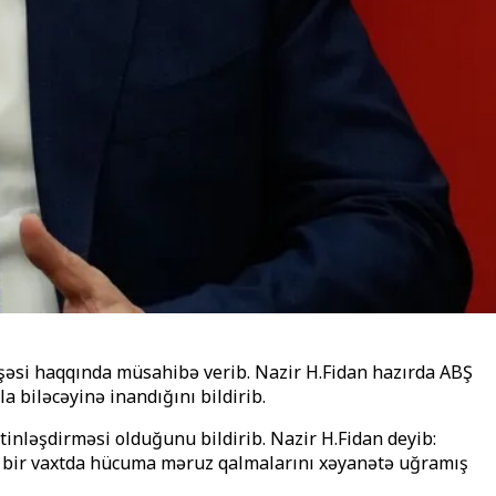
işəsi haqqında müsahibə verib. Nazir H.Fidan hazırda ABŞ
a biləcəyinə inandığını bildirib.
tinləşdirməsi olduğunu bildirib.
Nazir H.Fidan deyib:
ları bir vaxtda hücuma məruz qalmalarını xəyanətə uğramış