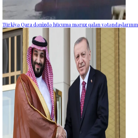
Türkiyə Qara dənizdə hücuma məruz qalan vətəndaşlarının və