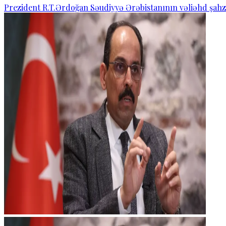
Prezident R.T.Ərdoğan Səudiyyə Ərəbistanının vəliəhd şahza