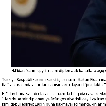
H.Fidan İranın qeyri-rəsmi diplomatik kanallara açıq ol
Türkiyə Respublikasının xarici işlər naziri Hakan Fidan m
ilə İran arasında aparılan danışıqların dayandığını, lakin 
H.Fidan buna səbəb olaraq isə hazırda bölgədə davam edə
“Hazırkı şərait diplomatiya üçün çox əlverişli deyil və İr
kimi qəbul edirlər. Lakin buna baxmayaraq məncə, onlar mən