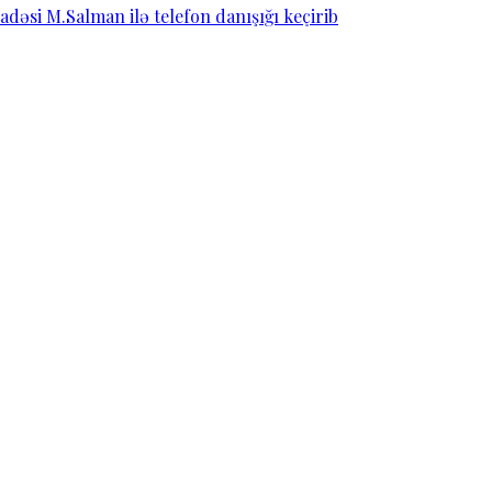
dəsi M.Salman ilə telefon danışığı keçirib