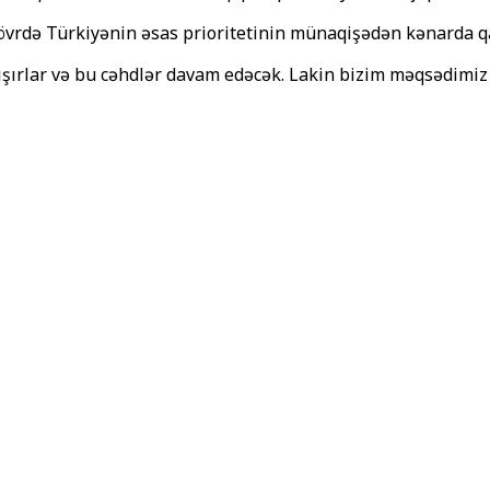
 dövrdə Türkiyənin əsas prioritetinin münaqişədən kənarda 
çalışırlar və bu cəhdlər davam edəcək. Lakin bizim məqsədimi