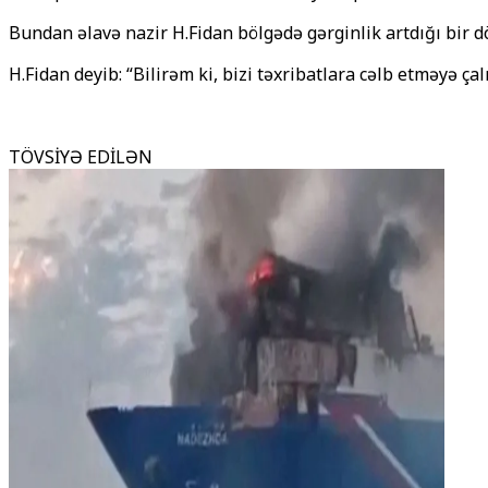
Bundan əlavə nazir H.Fidan bölgədə gərginlik artdığı bir
H.Fidan deyib: “Bilirəm ki, bizi təxribatlara cəlb etməyə 
TÖVSİYƏ EDİLƏN