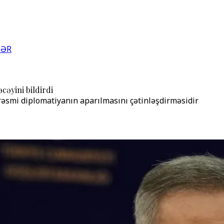
LƏR
cəyini bildirdi
smi diplomatiyanın aparılmasını çətinləşdirməsidir