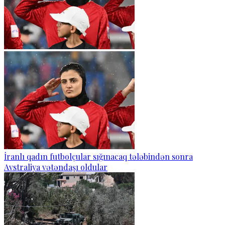
İranlı qadın futbolçular sığınacaq tələbindən sonra
Avstraliya vətəndaşı oldular