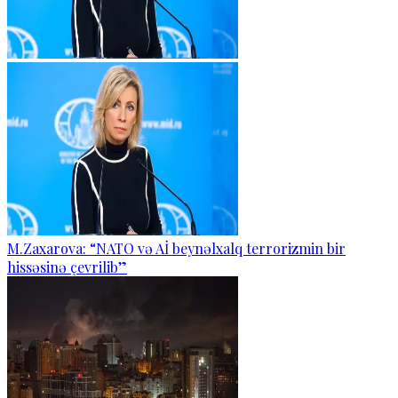
M.Zaxarova: “NATO və Aİ beynəlxalq terrorizmin bir
hissəsinə çevrilib”