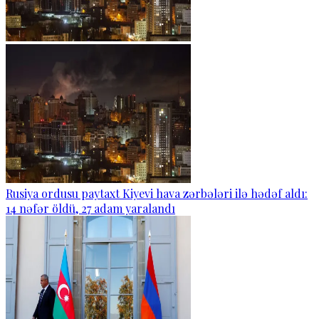
Rusiya ordusu paytaxt Kiyevi hava zərbələri ilə hədəf aldı:
14 nəfər öldü, 27 adam yaralandı