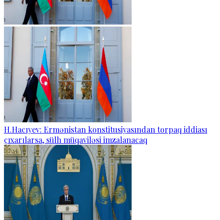
H.Hacıyev: Ermənistan konstitusiyasından torpaq iddiası
çıxarılarsa, sülh müqaviləsi imzalanacaq