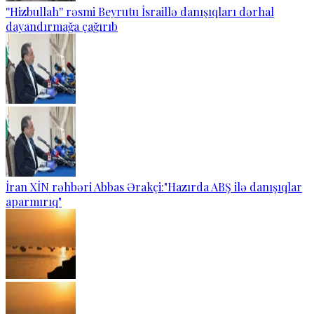
''Hizbullah'' rəsmi Beyrutu İsraillə danışıqları dərhal
dayandırmağa çağırıb
İran XİN rəhbəri Abbas Ərakçi:"Hazırda ABŞ ilə danışıqlar
aparmırıq"