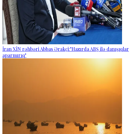
İran XİN rəhbəri Abbas Ərakçi:"Hazırda ABŞ ilə danışıqlar
aparmırıq"