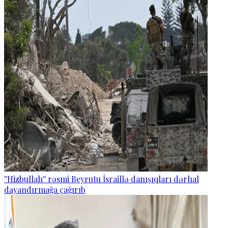
''Hizbullah'' rəsmi Beyrutu İsraillə danışıqları dərhal
dayandırmağa çağırıb