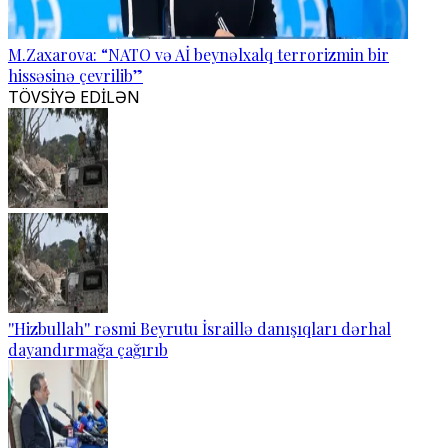
M.Zaxarova: “NATO və Aİ beynəlxalq terrorizmin bir
hissəsinə çevrilib”
TÖVSİYƏ EDİLƏN
''Hizbullah'' rəsmi Beyrutu İsraillə danışıqları dərhal
dayandırmağa çağırıb