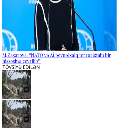
M.Zaxarova: “NATO və Aİ beynəlxalq terrorizmin bir
hissəsinə çevrilib”
TÖVSİYƏ EDİLƏN