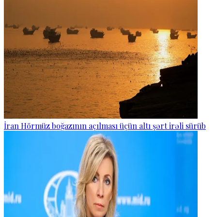
İran Hörmüz boğazının açılması üçün altı şərt irəli sürüb