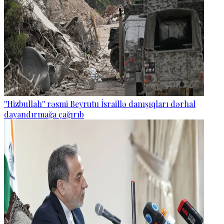
''Hizbullah'' rəsmi Beyrutu İsraillə danışıqları dərhal
dayandırmağa çağırıb