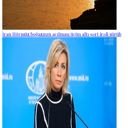
İran Hörmüz boğazının açılması üçün altı şərt irəli sürüb