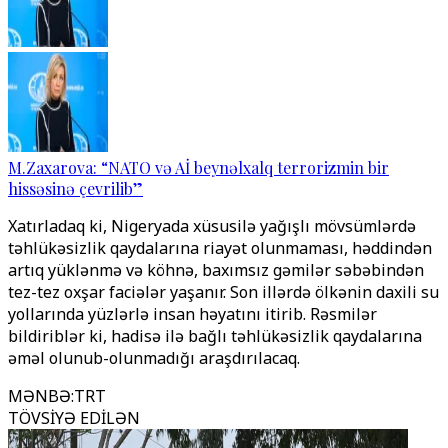
M.Zaxarova: “NATO və Aİ beynəlxalq terrorizmin bir
hissəsinə çevrilib”
Xatırladaq ki, Nigeryada xüsusilə yağışlı mövsümlərdə
təhlükəsizlik qaydalarına riayət olunmaması, həddindən
artıq yüklənmə və köhnə, baxımsız gəmilər səbəbindən
tez-tez oxşar faciələr yaşanır. Son illərdə ölkənin daxili su
yollarında yüzlərlə insan həyatını itirib. Rəsmilər
bildiriblər ki, hadisə ilə bağlı təhlükəsizlik qaydalarına
əməl olunub-olunmadığı araşdırılacaq.
MƏNBƏ
:
TRT
TÖVSİYƏ EDİLƏN