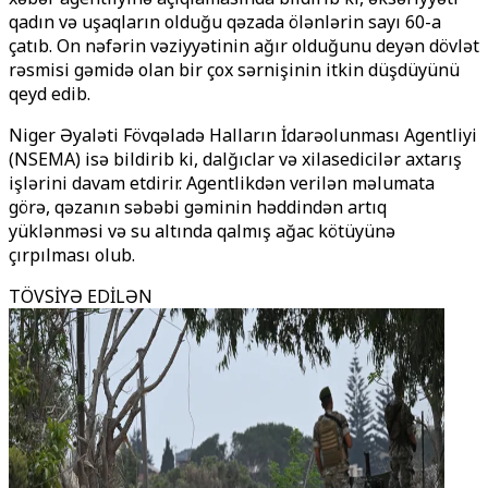
qadın və uşaqların olduğu qəzada ölənlərin sayı 60-a
çatıb. On nəfərin vəziyyətinin ağır olduğunu deyən dövlət
rəsmisi gəmidə olan bir çox sərnişinin itkin düşdüyünü
qeyd edib.
Niger Əyaləti Fövqəladə Halların İdarəolunması Agentliyi
(NSEMA) isə bildirib ki, dalğıclar və xilasedicilər axtarış
işlərini davam etdirir. Agentlikdən verilən məlumata
görə, qəzanın səbəbi gəminin həddindən artıq
yüklənməsi və su altında qalmış ağac kötüyünə
çırpılması olub.
TÖVSİYƏ EDİLƏN