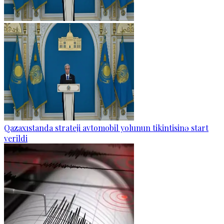
Qazaxıstanda strateji avtomobil yolunun tikintisinə start
verildi