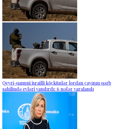
Qeyri-qanuni israilli köçkünlər İordan çayının qərb
sahilində evləri yandırdı: 6 nəfər yaralandı