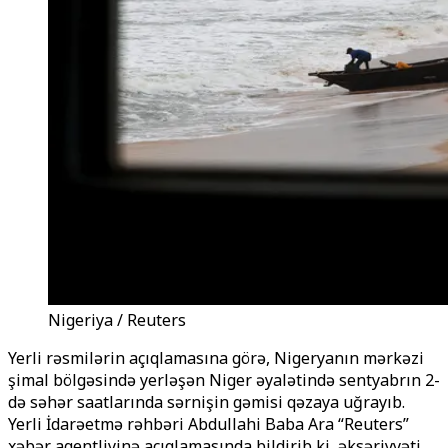
Nigeriya / Reuters
Yerli rəsmilərin açıqlamasına görə, Nigeryanın mərkəzi
şimal bölgəsində yerləşən Niger
əyalətində sentyabrın 2-
də səhər saatlarında sərnişin gəmisi qəzaya uğrayıb.
Yerli İdarəetmə rəhbəri Abdullahi Baba Ara “Reuters”
xəbər agentliyinə açıqlamasında bildirib ki, əksəriyyəti