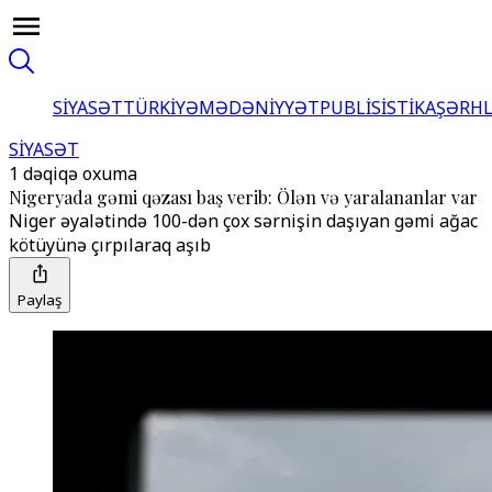
SİYASƏT
TÜRKİYƏ
MƏDƏNİYYƏT
PUBLİSİSTİKA
ŞƏRH
SİYASƏT
1 dəqiqə oxuma
Nigeryada gəmi qəzası baş verib: Ölən və yaralananlar var
Niger əyalətində 100-dən çox sərnişin daşıyan gəmi ağac
kötüyünə çırpılaraq aşıb
Paylaş