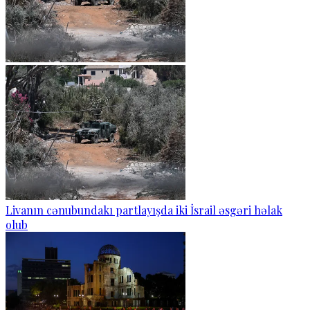
Livanın cənubundakı partlayışda iki İsrail əsgəri həlak
olub