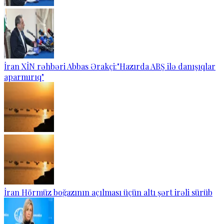
İran XİN rəhbəri Abbas Ərakçi:"Hazırda ABŞ ilə danışıqlar
aparmırıq"
İran Hörmüz boğazının açılması üçün altı şərt irəli sürüb