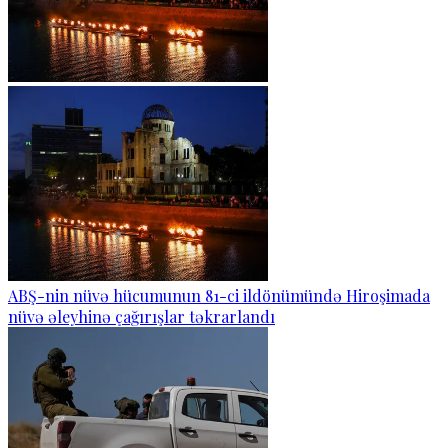
ABŞ-nin nüvə hücumunun 81-ci ildönümündə Hiroşimada
nüvə əleyhinə çağırışlar təkrarlandı