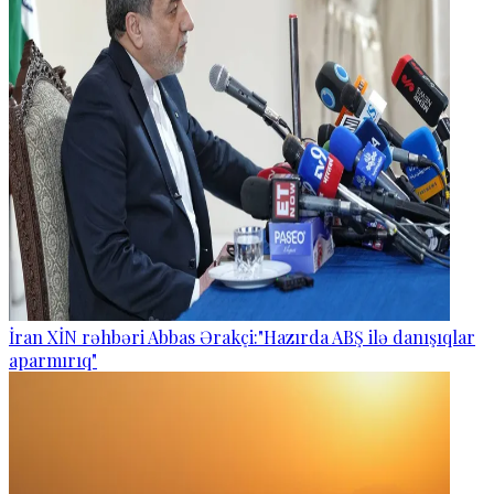
İran XİN rəhbəri Abbas Ərakçi:"Hazırda ABŞ ilə danışıqlar
aparmırıq"