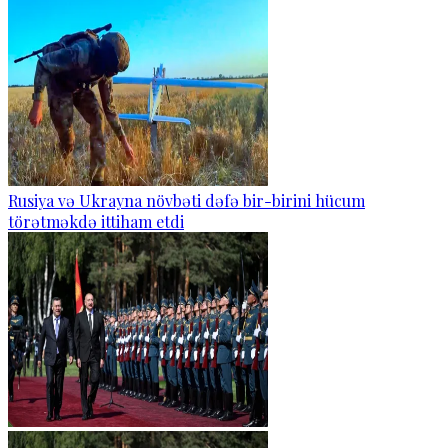
Rusiya və Ukrayna növbəti dəfə bir-birini hücum
törətməkdə ittiham etdi