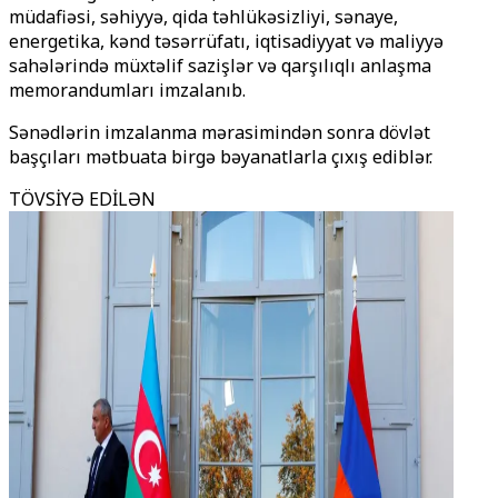
müdafiəsi, səhiyyə, qida təhlükəsizliyi, sənaye,
energetika, kənd təsərrüfatı, iqtisadiyyat və maliyyə
sahələrində müxtəlif sazişlər və qarşılıqlı anlaşma
memorandumları imzalanıb.
Sənədlərin imzalanma mərasimindən sonra dövlət
başçıları mətbuata birgə bəyanatlarla çıxış ediblər.
TÖVSİYƏ EDİLƏN