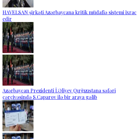
HAVELSAN şirkəti Azərbaycana kritik müdafiə sistemi ixrac
edir
Azərbaycan Prezidenti İ.Əliyev Qırğızıstana səfəri
çərçivəsində S.Caparov ilə bir araya gəlib