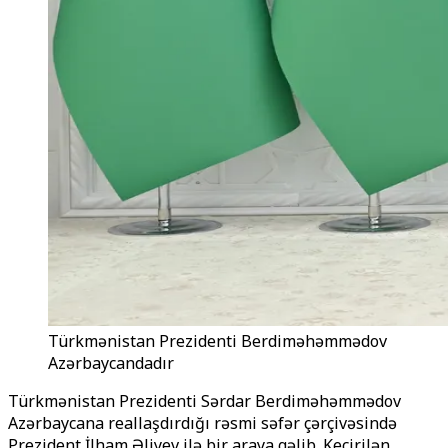
Türkmənistan Prezidenti Berdiməhəmmədov
Azərbaycandadır
Türkmənistan Prezidenti Sərdar Berdiməhəmmədov
Azərbaycana reallaşdırdığı rəsmi səfər çərçivəsində
Prezident İlham Əliyev ilə bir araya gəlib. Keçirilən