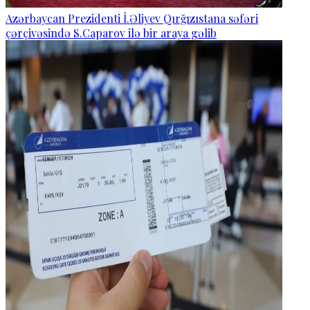
Azərbaycan Prezidenti İ.Əliyev Qırğızıstana səfəri
çərçivəsində S.Caparov ilə bir araya gəlib