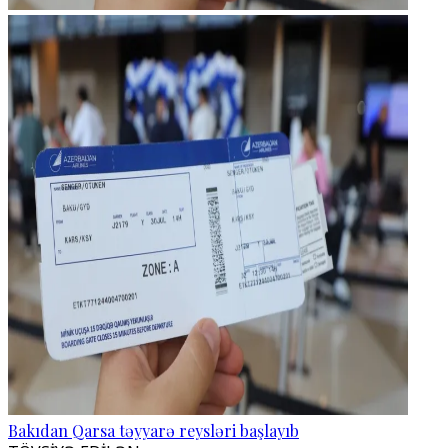
Bakıdan Qarsa təyyarə reysləri başlayıb