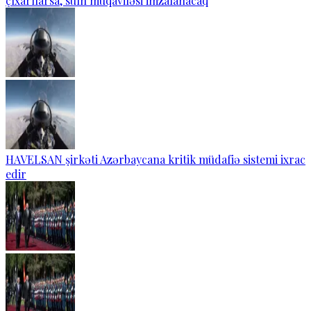
çıxarılarsa, sülh müqaviləsi imzalanacaq
HAVELSAN şirkəti Azərbaycana kritik müdafiə sistemi ixrac
edir