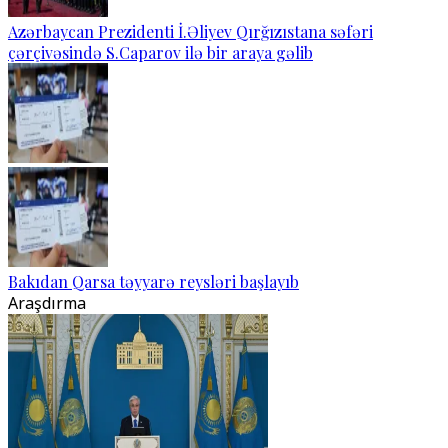
Azərbaycan Prezidenti İ.Əliyev Qırğızıstana səfəri
çərçivəsində S.Caparov ilə bir araya gəlib
Bakıdan Qarsa təyyarə reysləri başlayıb
Araşdırma