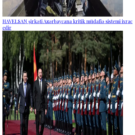
HAVELSAN şirkəti Azərbaycana kritik müdafiə sistemi ixrac
edir