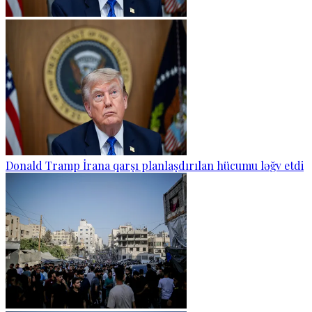
Donald Tramp İrana qarşı planlaşdırılan hücumu ləğv etdi