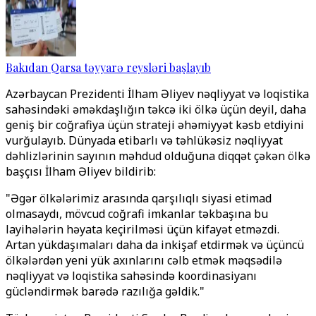
Bakıdan Qarsa təyyarə reysləri başlayıb
Azərbaycan Prezidenti İlham Əliyev nəqliyyat və loqistika
sahəsindəki əməkdaşlığın təkcə iki ölkə üçün deyil, daha
geniş bir coğrafiya üçün strateji əhəmiyyət kəsb etdiyini
vurğulayıb. Dünyada etibarlı və təhlükəsiz nəqliyyat
dəhlizlərinin sayının məhdud olduğuna diqqət çəkən ölkə
başçısı İlham Əliyev bildirib:
"Əgər ölkələrimiz arasında qarşılıqlı siyasi etimad
olmasaydı, mövcud coğrafi imkanlar təkbaşına bu
layihələrin həyata keçirilməsi üçün kifayət etməzdi.
Artan yükdaşımaları daha da inkişaf etdirmək və üçüncü
ölkələrdən yeni yük axınlarını cəlb etmək məqsədilə
nəqliyyat və loqistika sahəsində koordinasiyanı
gücləndirmək barədə razılığa gəldik."