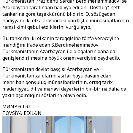
Türkmənistan Prezidenti Sərdar Berdiməhəmmədov isə
Azərbaycan tərəfindən hədiyyə edilən "Dostluq" neft
tankerinə görə təşəkkürünü bildirib. O, sözügedən
hədiyyəni iki ölkə arasındakı qardaşlıq münasibətlərinin
rəmzi kimi qəbul etdiklərini vurğulayıb.
Bu tankerin iki ölkənin tərəqqisinə töhfə verəcəyinə
inandığını ifadə edən S.Berdiməhəmmədov
Türkmənistanın Azərbaycan ilə əlaqələrin daha da
genişləndirilməsinə böyük önəm verdiyini qeyd edib.
Türkmənistan dövlət başçısı Azərbaycan və
Türkmənistan xalqlarını əsrlər boyu davam edən
mehriban qonşuluq münasibətlərinin, ortaq tarix,
mədəniyyət, dil və mənəvi dəyərlərin bir-birinə daha da
yaxınlaşdırdığını sözlərinə əlavə edib.
MƏNBƏ
:
TRT
TÖVSİYƏ EDİLƏN