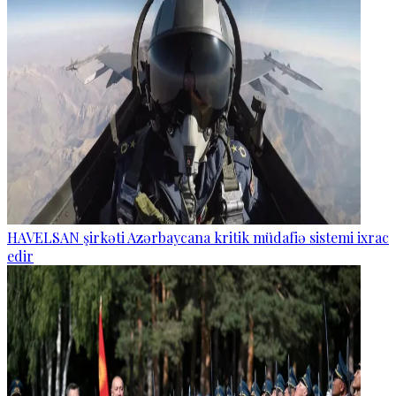
HAVELSAN şirkəti Azərbaycana kritik müdafiə sistemi ixrac
edir