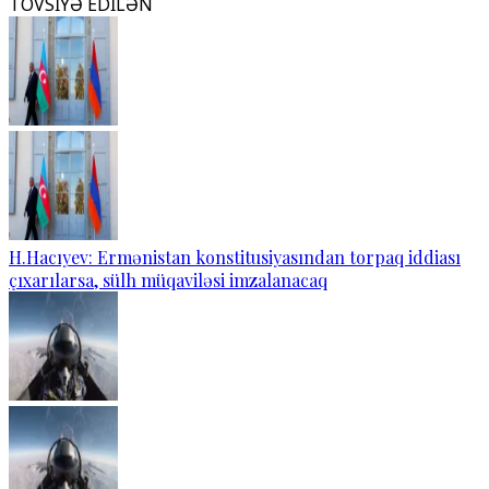
TÖVSİYƏ EDİLƏN
H.Hacıyev: Ermənistan konstitusiyasından torpaq iddiası
çıxarılarsa, sülh müqaviləsi imzalanacaq