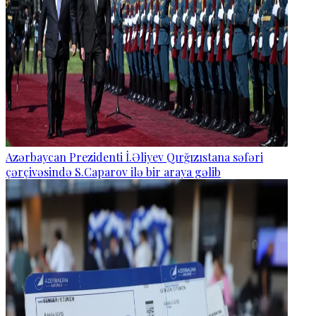
Azərbaycan Prezidenti İ.Əliyev Qırğızıstana səfəri
çərçivəsində S.Caparov ilə bir araya gəlib