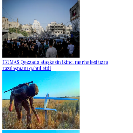
HƏMAS Qəzzada atəşkəsin ikinci mərhələsi üzrə
razılaşmanı qəbul etdi