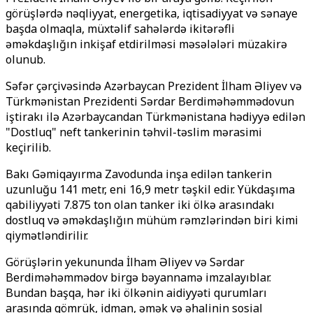
görüşlərdə nəqliyyat, energetika, iqtisadiyyat və sənaye
başda olmaqla, müxtəlif sahələrdə ikitərəfli
əməkdaşlığın inkişaf etdirilməsi məsələləri müzakirə
olunub.
Səfər çərçivəsində Azərbaycan Prezident İlham Əliyev və
Türkmənistan Prezidenti Sərdar Berdiməhəmmədovun
iştirakı ilə Azərbaycandan Türkmənistana hədiyyə edilən
"Dostluq" neft tankerinin təhvil-təslim mərasimi
keçirilib.
Bakı Gəmiqayırma Zavodunda inşa edilən tankerin
uzunluğu 141 metr, eni 16,9 metr təşkil edir. Yükdaşıma
qabiliyyəti 7.875 ton olan tanker iki ölkə arasındakı
dostluq və əməkdaşlığın mühüm rəmzlərindən biri kimi
qiymətləndirilir.
Görüşlərin yekununda İlham Əliyev və Sərdar
Berdiməhəmmədov birgə bəyannamə imzalayıblar.
Bundan başqa, hər iki ölkənin aidiyyəti qurumları
arasında gömrük, idman, əmək və əhalinin sosial