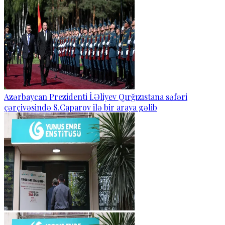
Azərbaycan Prezidenti İ.Əliyev Qırğızıstana səfəri
çərçivəsində S.Caparov ilə bir araya gəlib