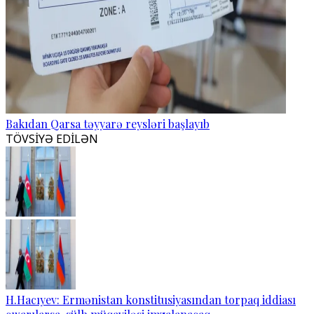
Bakıdan Qarsa təyyarə reysləri başlayıb
TÖVSİYƏ EDİLƏN
H.Hacıyev: Ermənistan konstitusiyasından torpaq iddiası