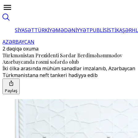
SİYASƏT
TÜRKİYƏ
MƏDƏNİYYƏT
PUBLİSİSTİKA
ŞƏRH
AZƏRBAYCAN
2 dəqiqə oxuma
Türkmənistan Prezidenti Sərdar Berdiməhəmmədov
Azərbaycanda rəsmi səfərdə olub
İki ölkə arasında mühüm sənədlər imzalanıb, Azərbaycan
Türkmənistana neft tankeri hədiyyə edib
Paylaş