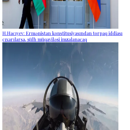
H.Hacıyev: Ermənistan konstitusiyasından torpaq iddiası
çıxarılarsa, sülh müqaviləsi imzalanacaq