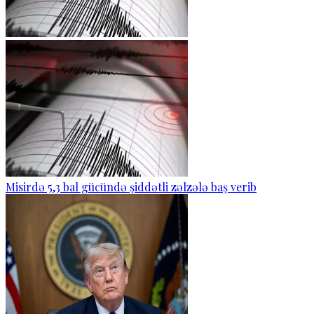
Misirdə 5,3 bal gücündə şiddətli zəlzələ baş verib