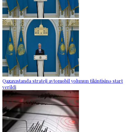
Qazaxıstanda strateji avtomobil yolunun tikintisinə start
verildi