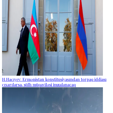
H.Hacıyev: Ermənistan konstitusiyasından torpaq iddiası
çıxarılarsa, sülh müqaviləsi imzalanacaq