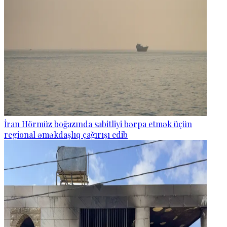
İran Hörmüz boğazında sabitliyi bərpa etmək üçün
regional əməkdaşlıq çağırışı edib