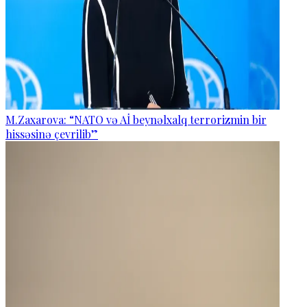
M.Zaxarova: “NATO və Aİ beynəlxalq terrorizmin bir
hissəsinə çevrilib”