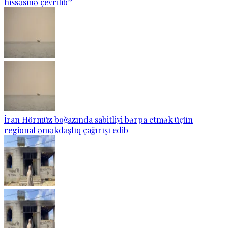
hissəsinə çevrilib”
İran Hörmüz boğazında sabitliyi bərpa etmək üçün
regional əməkdaşlıq çağırışı edib