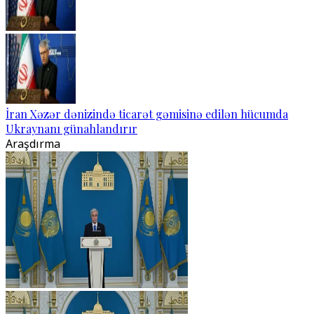
İran Xəzər dənizində ticarət gəmisinə edilən hücumda
Ukraynanı günahlandırır
Araşdırma