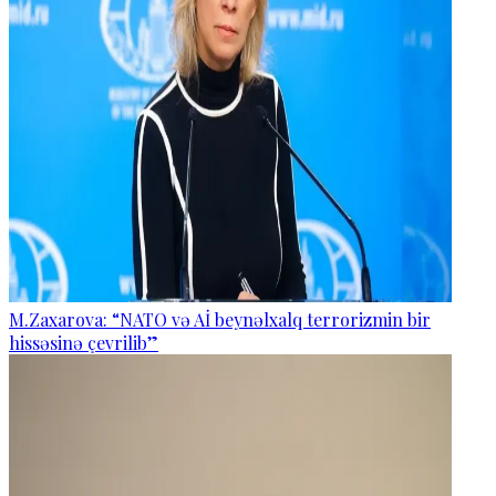
M.Zaxarova: “NATO və Aİ beynəlxalq terrorizmin bir
hissəsinə çevrilib”