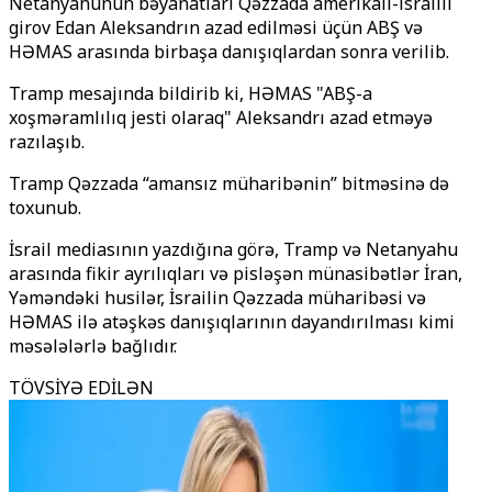
Netanyahunun bəyanatları Qəzzada amerikalı-israilli
girov Edan Aleksandrın azad edilməsi üçün ABŞ və
HƏMAS arasında birbaşa danışıqlardan sonra verilib.
Tramp mesajında ​​bildirib ki, HƏMAS "ABŞ-a
xoşməramlılıq jesti olaraq" Aleksandrı azad etməyə
razılaşıb.
Tramp Qəzzada “amansız müharibənin” bitməsinə də
toxunub.
İsrail mediasının yazdığına görə, Tramp və Netanyahu
arasında fikir ayrılıqları və pisləşən münasibətlər İran,
Yəməndəki husilər, İsrailin Qəzzada müharibəsi və
HƏMAS ilə atəşkəs danışıqlarının dayandırılması kimi
məsələlərlə bağlıdır.
TÖVSİYƏ EDİLƏN