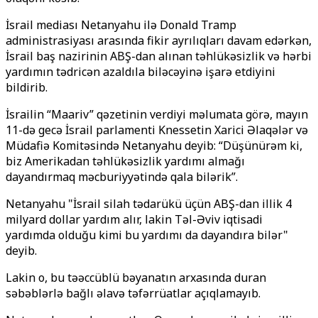
İsrail mediası Netanyahu ilə Donald Tramp
administrasiyası arasında fikir ayrılıqları davam edərkən,
İsrail baş nazirinin ABŞ-dan alınan təhlükəsizlik və hərbi
yardımın tədricən azaldıla biləcəyinə işarə etdiyini
bildirib.
İsrailin “Maariv” qəzetinin verdiyi məlumata görə, mayın
11-də gecə İsrail parlamenti Knessetin Xarici Əlaqələr və
Müdafiə Komitəsində Netanyahu deyib: “Düşünürəm ki,
biz Amerikadan təhlükəsizlik yardımı almağı
dayandırmaq məcburiyyətində qala bilərik”.
Netanyahu "İsrail silah tədarükü üçün ABŞ-dan illik 4
milyard dollar yardım alır, lakin Təl-Əviv iqtisadi
yardımda olduğu kimi bu yardımı da dayandıra bilər"
deyib.
Lakin o, bu təəccüblü bəyanatın arxasında duran
səbəblərlə bağlı əlavə təfərrüatlar açıqlamayıb.