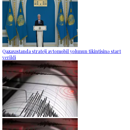
Qazaxıstanda strateji avtomobil yolunun tikintisinə start
verildi