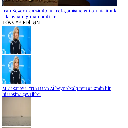
İran Xəzər dənizində ticarət gəmisinə edilən hücumda
Ukraynanı günahlandırır
TÖVSİYƏ EDİLƏN
M.Zaxarova: “NATO və Aİ beynəlxalq terrorizmin bir
hissəsinə çevrilib”