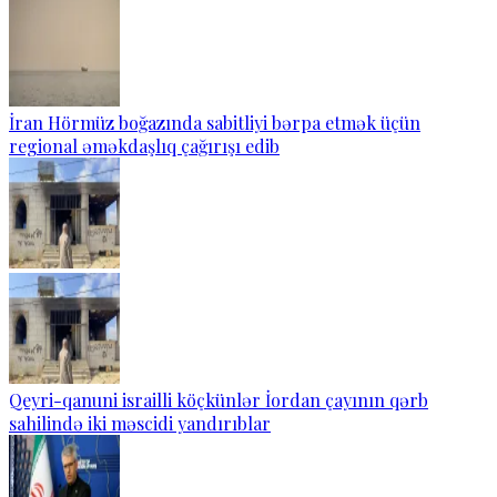
İran Hörmüz boğazında sabitliyi bərpa etmək üçün
regional əməkdaşlıq çağırışı edib
Qeyri-qanuni israilli köçkünlər İordan çayının qərb
sahilində iki məscidi yandırıblar