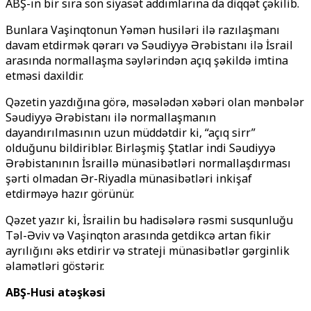
ABŞ-ın bir sıra son siyasət addımlarına da diqqət çəkilib.
Bunlara Vaşinqtonun Yəmən husiləri ilə razılaşmanı
davam etdirmək qərarı və Səudiyyə Ərəbistanı ilə İsrail
arasında normallaşma səylərindən açıq şəkildə imtina
etməsi daxildir.
Qəzetin yazdığına görə, məsələdən xəbəri olan mənbələr
Səudiyyə Ərəbistanı ilə normallaşmanın
dayandırılmasının uzun müddətdir ki, “açıq sirr”
olduğunu bildiriblər. Birləşmiş Ştatlar indi Səudiyyə
Ərəbistanının İsraillə münasibətləri normallaşdırması
şərti olmadan Ər-Riyadla münasibətləri inkişaf
etdirməyə hazır görünür.
Qəzet yazır ki, İsrailin bu hadisələrə rəsmi susqunluğu
Təl-Əviv və Vaşinqton arasında getdikcə artan fikir
ayrılığını əks etdirir və strateji münasibətlər gərginlik
əlamətləri göstərir.
ABŞ-Husi atəşkəsi