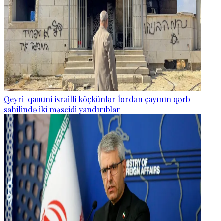
Qeyri-qanuni israilli köçkünlər İordan çayının qərb
sahilində iki məscidi yandırıblar