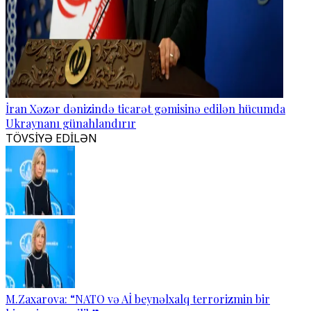
İran Xəzər dənizində ticarət gəmisinə edilən hücumda
Ukraynanı günahlandırır
TÖVSİYƏ EDİLƏN
M.Zaxarova: “NATO və Aİ beynəlxalq terrorizmin bir