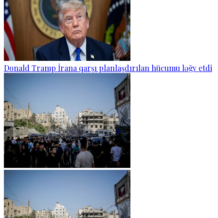
Donald Tramp İrana qarşı planlaşdırılan hücumu ləğv etdi