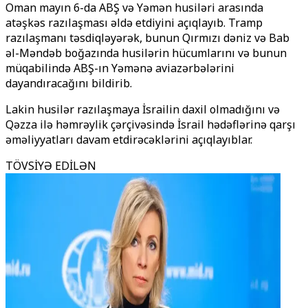
Oman mayın 6-da ABŞ və Yəmən husiləri arasında
atəşkəs razılaşması əldə etdiyini açıqlayıb. Tramp
razılaşmanı təsdiqləyərək, bunun Qırmızı dəniz və Bab
əl-Məndəb boğazında husilərin hücumlarını və bunun
müqabilində ABŞ-ın Yəmənə aviazərbələrini
dayandıracağını bildirib.
Lakin husilər razılaşmaya İsrailin daxil olmadığını və
Qəzza ilə həmrəylik çərçivəsində İsrail hədəflərinə qarşı
əməliyyatları davam etdirəcəklərini açıqlayıblar.
TÖVSİYƏ EDİLƏN