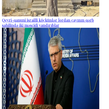
Qeyri-qanuni israilli köçkünlər İordan çayının qərb
sahilində iki məscidi yandırıblar