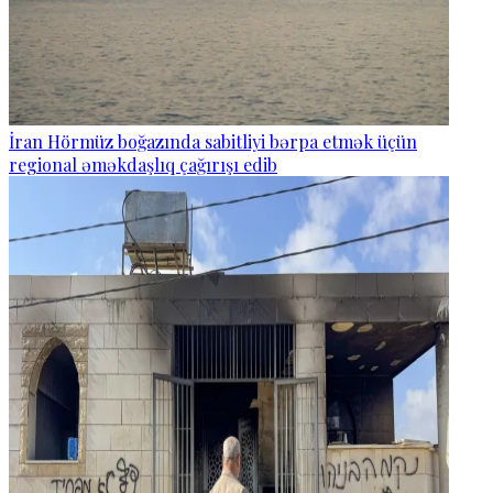
İran Hörmüz boğazında sabitliyi bərpa etmək üçün
regional əməkdaşlıq çağırışı edib