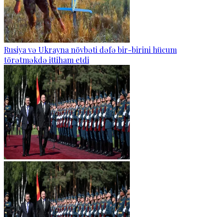
Rusiya və Ukrayna növbəti dəfə bir-birini hücum
törətməkdə ittiham etdi