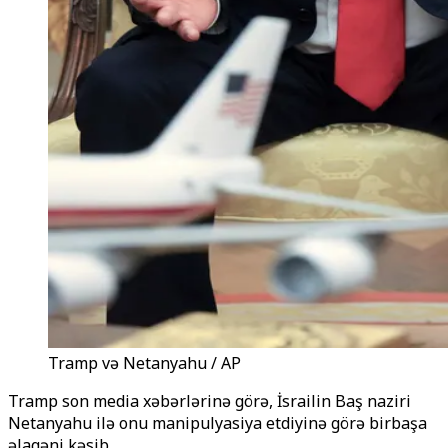
Tramp və Netanyahu / AP
Tramp son media xəbərlərinə görə, İsrailin Baş naziri
Netanyahu ilə onu manipulyasiya etdiyinə görə birbaşa
əlaqəni kəsib.