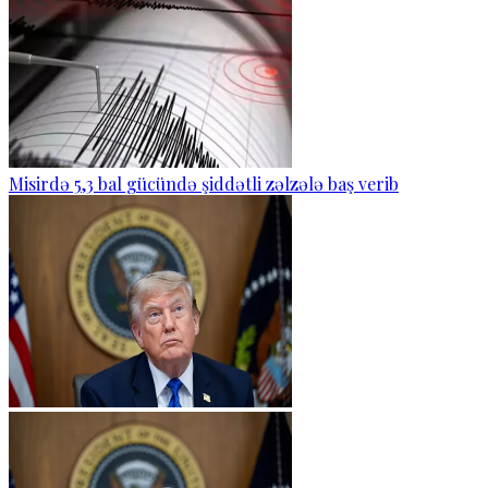
Misirdə 5,3 bal gücündə şiddətli zəlzələ baş verib