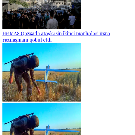
HƏMAS Qəzzada atəşkəsin ikinci mərhələsi üzrə
razılaşmanı qəbul etdi