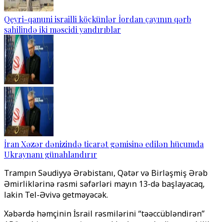
Qeyri-qanuni israilli köçkünlər İordan çayının qərb
sahilində iki məscidi yandırıblar
İran Xəzər dənizində ticarət gəmisinə edilən hücumda
Ukraynanı günahlandırır
Trampın Səudiyyə Ərəbistanı, Qətər və Birləşmiş Ərəb
Əmirliklərinə rəsmi səfərləri mayın 13-də başlayacaq,
lakin Tel-Əvivə getməyəcək.
Xəbərdə həmçinin İsrail rəsmilərini “təəccübləndirən”