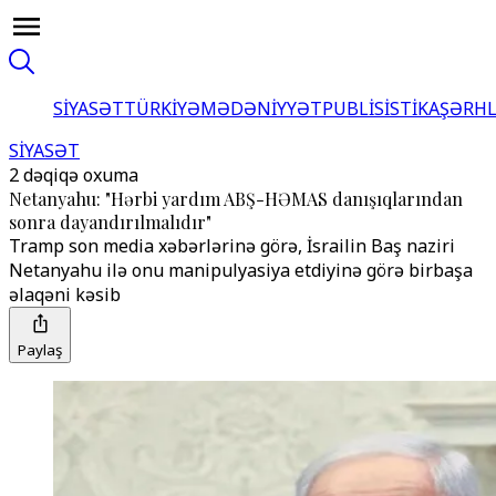
SİYASƏT
TÜRKİYƏ
MƏDƏNİYYƏT
PUBLİSİSTİKA
ŞƏRH
SİYASƏT
2 dəqiqə oxuma
Netanyahu: "Hərbi yardım ABŞ-HƏMAS danışıqlarından
sonra dayandırılmalıdır"
Tramp son media xəbərlərinə görə, İsrailin Baş naziri
Netanyahu ilə onu manipulyasiya etdiyinə görə birbaşa
əlaqəni kəsib
Paylaş