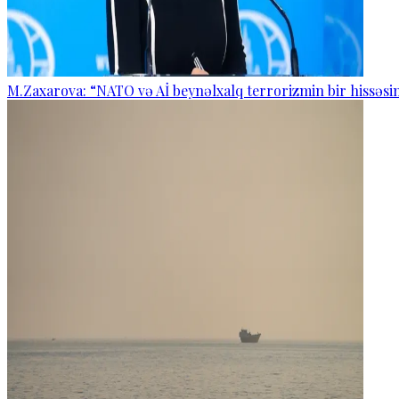
M.Zaxarova: “NATO və Aİ beynəlxalq terrorizmin bir hissəsin