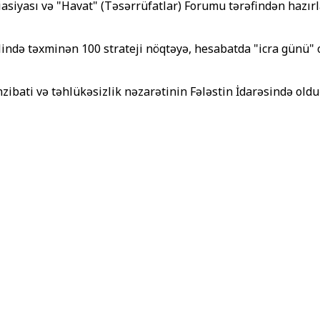
siyası və "Havat" (Təsərrüfatlar) Forumu tərəfindən hazırl
hilində təxminən 100 strateji nöqtəyə, hesabatda "icra günü"
zibati və təhlükəsizlik nəzarətinin Fələstin İdarəsində oldu