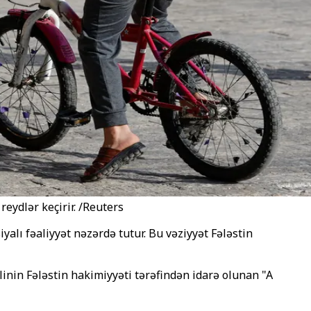
reydlər keçirir. /Reuters
alı fəaliyyət nəzərdə tutur. Bu vəziyyət Fələstin
linin Fələstin hakimiyyəti tərəfindən idarə olunan "A