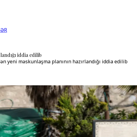
LƏR
andığı iddia edilib
dən yeni məskunlaşma planının hazırlandığı iddia edilib