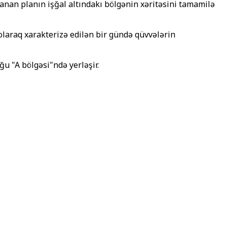
anan planın işğal altındakı bölgənin xəritəsini tamamilə
 olaraq xarakterizə edilən bir gündə qüvvələrin
ğu "A bölgəsi"ndə yerləşir.