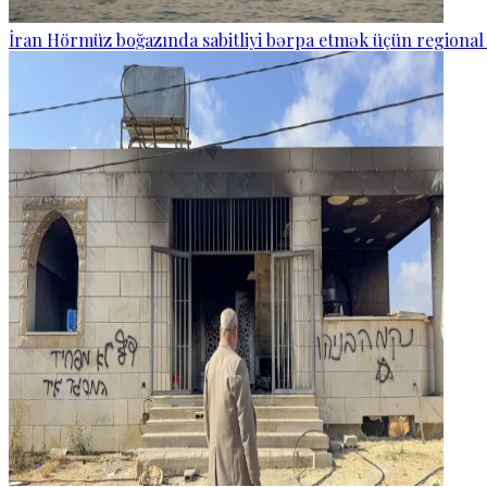
İran Hörmüz boğazında sabitliyi bərpa etmək üçün regional 