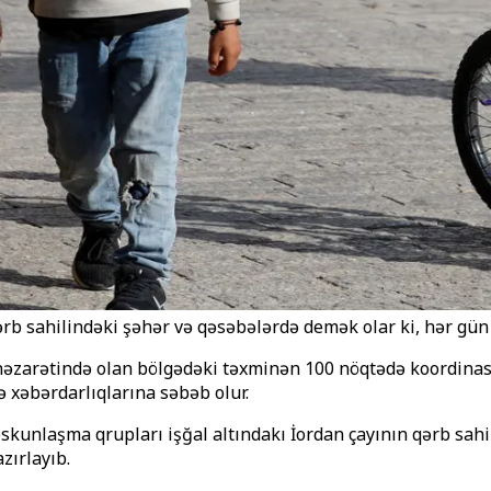
qərb sahilindəki şəhər və qəsəbələrdə demək olar ki, hər gün 
 nəzarətində olan bölgədəki təxminən 100 nöqtədə koordinasiy
ə xəbərdarlıqlarına səbəb olur.
skunlaşma qrupları işğal altındakı İordan çayının qərb sahi
zırlayıb.