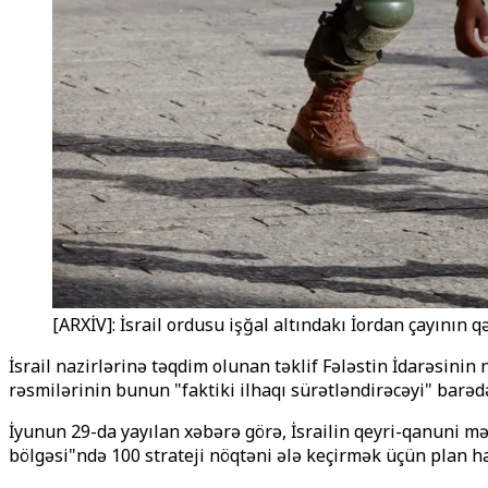
[ARXİV]: İsrail ordusu işğal altındakı İordan çayının 
İsrail nazirlərinə təqdim olunan təklif Fələstin İdarəsinin
rəsmilərinin bunun "faktiki ilhaqı sürətləndirəcəyi" barəd
İyunun 29-da yayılan xəbərə görə, İsrailin qeyri-qanuni mə
bölgəsi"ndə 100 strateji nöqtəni ələ keçirmək üçün plan ha