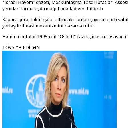
"Israel Hayom" qəzeti, Məskunlaşma Təsərrüfatları Assosia
yenidən formalaşdırmağı hədəflədiyini bildirib.
Xəbərə görə, təklif işğal altındakı İordan çayının qərb sa
yerləşdirilməsi mexanizmini nəzərdə tutur.
Həmin nöqtələr 1995-ci il "Oslo II" razılaşmasına əsasən in
TÖVSİYƏ EDİLƏN