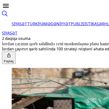
SİYASƏT
TÜRKİYƏ
MƏDƏNİYYƏT
PUBLİSİSTİKA
ŞƏRH
SİYASƏT
2 dəqiqə oxuma
İordan çayının qərb sahilində yeni məskunlaşma planı hazırl
İordan çayının qərb sahilində 100 strateji nöqtəni əhatə e
Paylaş