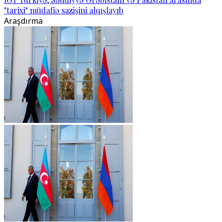
"tarixi" müdafiə sazişini alqışlayıb
Araşdırma