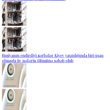
Rusiyanın endirdiyi zərbələr Kiyev yaxınlığında biri uşaq
olmaqla üç nəfərin ölümünə səbəb olub