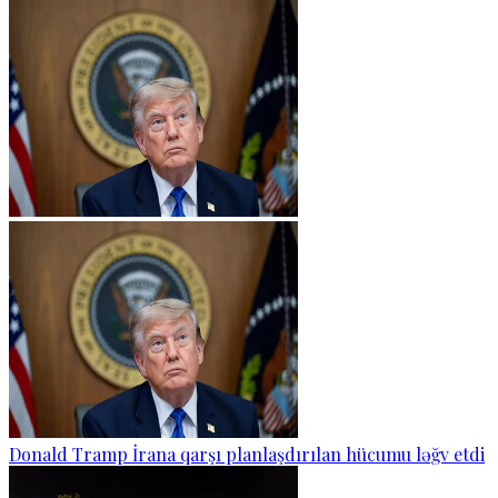
Donald Tramp İrana qarşı planlaşdırılan hücumu ləğv etdi