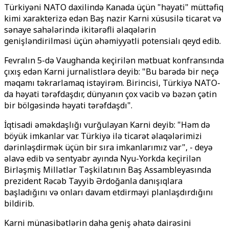
Türkiyəni NATO daxilində Kanada üçün "həyati" müttəfiq
kimi xarakterizə edən Baş nazir Karni xüsusilə ticarət və
sənaye sahələrində ikitərəfli əlaqələrin
genişləndirilməsi üçün əhəmiyyətli potensialı qeyd edib.
Fevralın 5-də Vaughanda keçirilən mətbuat konfransında
çıxış edən Karni jurnalistlərə deyib: "Bu barədə bir neçə
məqamı təkrarlamaq istəyirəm. Birincisi, Türkiyə NATO-
da həyati tərəfdaşdır, dünyanın çox vacib və bəzən çətin
bir bölgəsində həyati tərəfdaşdı".
İqtisadi əməkdaşlığı vurğulayan Karni deyib: "Həm də
böyük imkanlar var. Türkiyə ilə ticarət əlaqələrimizi
dərinləşdirmək üçün bir sıra imkanlarımız var", - deyə
əlavə edib və sentyabr ayında Nyu-Yorkda keçirilən
Birləşmiş Millətlər Təşkilatının Baş Assambleyasında
prezident Rəcəb Tayyib Ərdoğanla danışıqlara
başladığını və onları davam etdirməyi planlaşdırdığını
bildirib.
Karni münasibətlərin daha geniş əhatə dairəsini