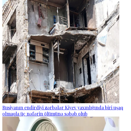
Rusiyanın endirdiyi zərbələr Kiyev yaxınlığında biri uşaq
olmaqla üç nəfərin ölümünə səbəb olub