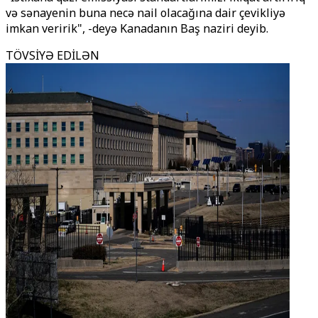
və sənayenin buna necə nail olacağına dair çevikliyə
imkan veririk", -deyə Kanadanın Baş naziri deyib.
TÖVSİYƏ EDİLƏN