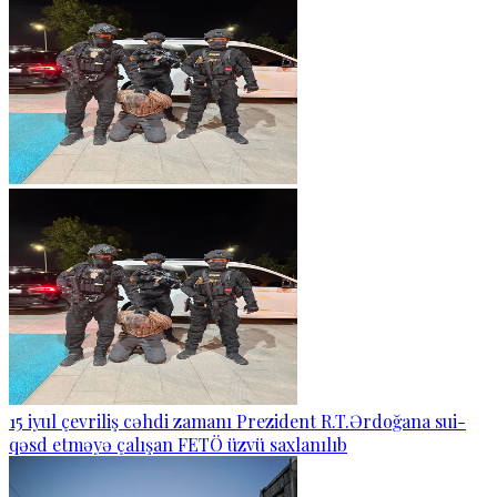
15 iyul çevriliş cəhdi zamanı Prezident R.T.Ərdoğana sui-
qəsd etməyə çalışan FETÖ üzvü saxlanılıb