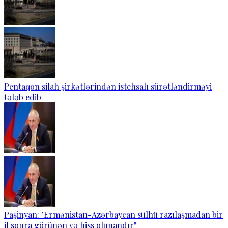
Pentaqon silah şirkətlərindən istehsalı sürətləndirməyi
tələb edib
Paşinyan: "Ermənistan-Azərbaycan sülhü razılaşmadan bir
il sonra görünən və hiss olunandır"