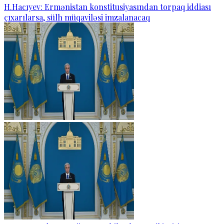
H.Hacıyev: Ermənistan konstitusiyasından torpaq iddiası
çıxarılarsa, sülh müqaviləsi imzalanacaq