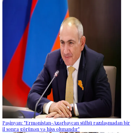
Paşinyan: "Ermənistan-Azərbaycan sülhü razılaşmadan bir
il sonra görünən və hiss olunandır"