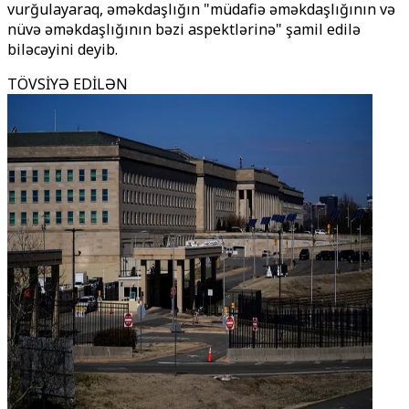
vurğulayaraq, əməkdaşlığın "müdafiə əməkdaşlığının və
nüvə əməkdaşlığının bəzi aspektlərinə" şamil edilə
biləcəyini deyib.
TÖVSİYƏ EDİLƏN