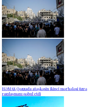
HƏMAS Qəzzada atəşkəsin ikinci mərhələsi üzrə
razılaşmanı qəbul etdi