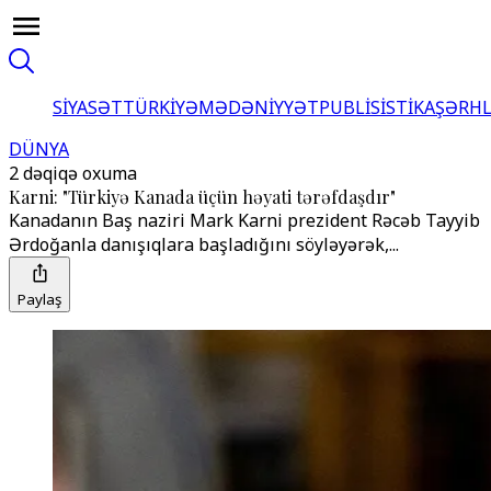
SİYASƏT
TÜRKİYƏ
MƏDƏNİYYƏT
PUBLİSİSTİKA
ŞƏRH
DÜNYA
2 dəqiqə oxuma
Karni: "Türkiyə Kanada üçün həyati tərəfdaşdır"
Kanadanın Baş naziri Mark Karni prezident Rəcəb Tayyib
Ərdoğanla danışıqlara başladığını söyləyərək,...
Paylaş