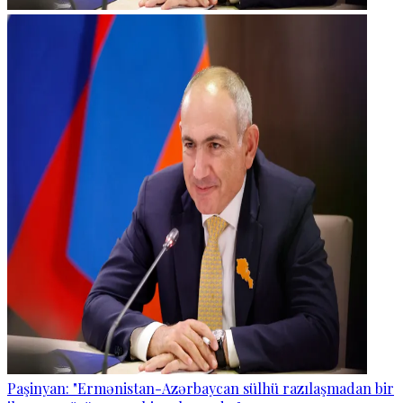
Paşinyan: "Ermənistan-Azərbaycan sülhü razılaşmadan bir