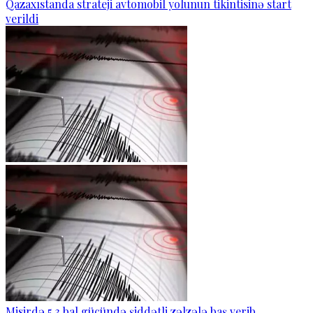
Qazaxıstanda strateji avtomobil yolunun tikintisinə start
verildi
Misirdə 5,3 bal gücündə şiddətli zəlzələ baş verib