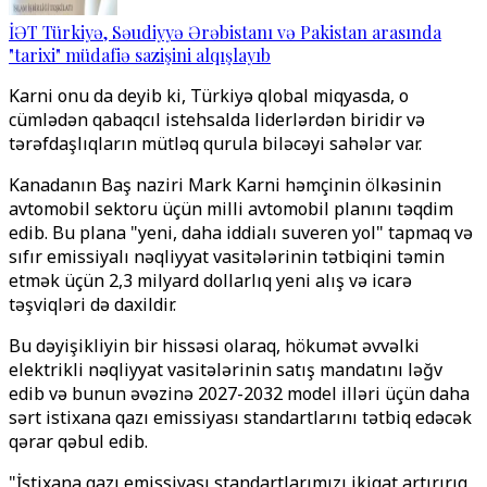
İƏT Türkiyə, Səudiyyə Ərəbistanı və Pakistan arasında
"tarixi" müdafiə sazişini alqışlayıb
Karni onu da deyib ki, Türkiyə qlobal miqyasda, o
cümlədən qabaqcıl istehsalda liderlərdən biridir və
tərəfdaşlıqların mütləq qurula biləcəyi sahələr var.
Kanadanın Baş naziri Mark Karni həmçinin ölkəsinin
avtomobil sektoru üçün milli avtomobil planını təqdim
edib. Bu plana "yeni, daha iddialı suveren yol" tapmaq və
sıfır emissiyalı nəqliyyat vasitələrinin tətbiqini təmin
etmək üçün 2,3 milyard dollarlıq yeni alış və icarə
təşviqləri də daxildir.
Bu dəyişikliyin bir hissəsi olaraq, hökumət əvvəlki
elektrikli nəqliyyat vasitələrinin satış mandatını ləğv
edib və bunun əvəzinə 2027-2032 model illəri üçün daha
sərt istixana qazı emissiyası standartlarını tətbiq edəcək
qərar qəbul edib.
"İstixana qazı emissiyası standartlarımızı ikiqat artırırıq