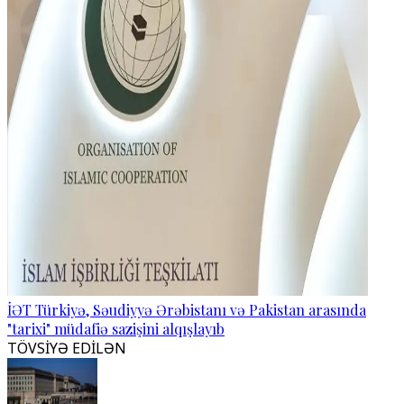
İƏT Türkiyə, Səudiyyə Ərəbistanı və Pakistan arasında
"tarixi" müdafiə sazişini alqışlayıb
TÖVSİYƏ EDİLƏN