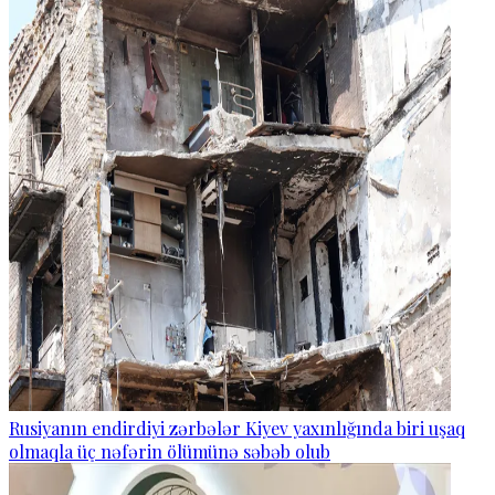
Rusiyanın endirdiyi zərbələr Kiyev yaxınlığında biri uşaq
olmaqla üç nəfərin ölümünə səbəb olub