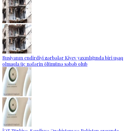
Rusiyanın endirdiyi zərbələr Kiyev yaxınlığında biri uşaq
olmaqla üç nəfərin ölümünə səbəb olub
İƏT Türkiyə, Səudiyyə Ərəbistanı və Pakistan arasında