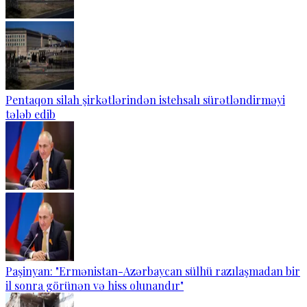
Pentaqon silah şirkətlərindən istehsalı sürətləndirməyi
tələb edib
Paşinyan: "Ermənistan-Azərbaycan sülhü razılaşmadan bir
il sonra görünən və hiss olunandır"