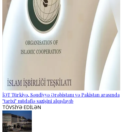
İƏT Türkiyə, Səudiyyə Ərəbistanı və Pakistan arasında
"tarixi" müdafiə sazişini alqışlayıb
TÖVSİYƏ EDİLƏN