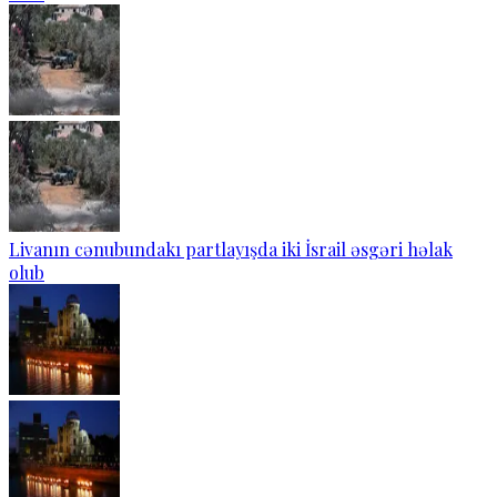
Livanın cənubundakı partlayışda iki İsrail əsgəri həlak
olub