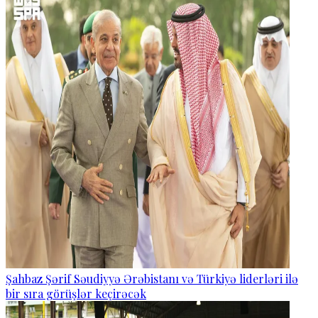
Şahbaz Şərif Səudiyyə Ərəbistanı və Türkiyə liderləri ilə
bir sıra görüşlər keçirəcək