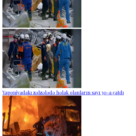
Yaponiyadakı zəlzələdə həlak olanların sayı 30-a çatdı