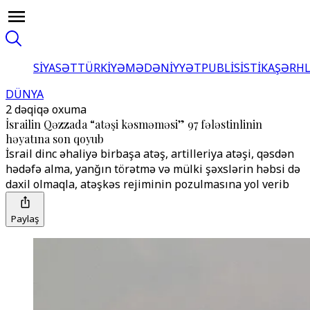
SİYASƏT
TÜRKİYƏ
MƏDƏNİYYƏT
PUBLİSİSTİKA
ŞƏRH
DÜNYA
2 dəqiqə oxuma
İsrailin Qəzzada “atəşi kəsməməsi” 97 fələstinlinin
həyatına son qoyub
İsrail dinc əhaliyə birbaşa atəş, artilleriya atəşi, qəsdən
hədəfə alma, yanğın törətmə və mülki şəxslərin həbsi də
daxil olmaqla, atəşkəs rejiminin pozulmasına yol verib
Paylaş