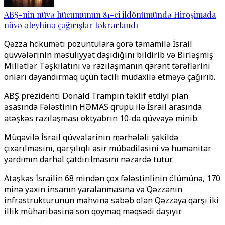
ABŞ-nin nüvə hücumunun 81-ci ildönümündə Hiroşimada
nüvə əleyhinə çağırışlar təkrarlandı
Qəzza hökuməti pozuntulara görə tamamilə İsrail
qüvvələrinin məsuliyyət daşıdığını bildirib və Birləşmiş
Millətlər Təşkilatını və razılaşmanın qarant tərəflərini
onları dayandırmaq üçün təcili müdaxilə etməyə çağırıb.
ABŞ prezidenti Donald Trampın təklif etdiyi plan
əsasında Fələstinin HƏMAS qrupu ilə İsrail arasında
atəşkəs razılaşması oktyabrın 10-da qüvvəyə minib.
Müqavilə İsrail qüvvələrinin mərhələli şəkildə
çıxarılmasını, qarşılıqlı əsir mübadiləsini və humanitar
yardımın dərhal çatdırılmasını nəzərdə tutur.
Atəşkəs İsrailin 68 mindən çox fələstinlinin ölümünə, 170
minə yaxın insanın yaralanmasına və Qəzzanın
infrastrukturunun məhvinə səbəb olan Qəzzaya qarşı iki
illik müharibəsinə son qoymaq məqsədi daşıyır.