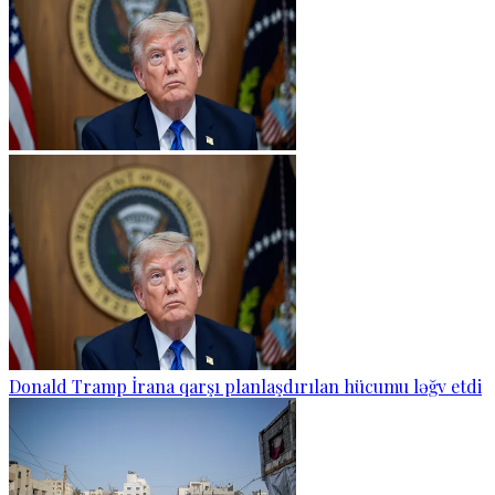
Donald Tramp İrana qarşı planlaşdırılan hücumu ləğv etdi