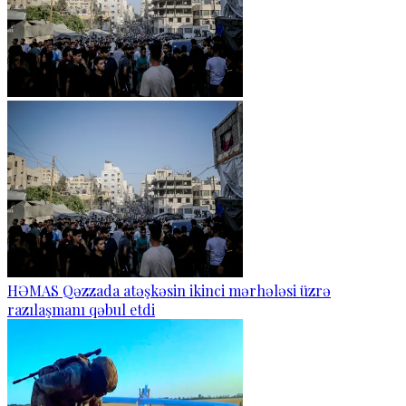
HƏMAS Qəzzada atəşkəsin ikinci mərhələsi üzrə
razılaşmanı qəbul etdi