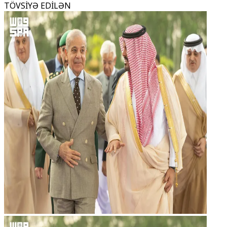
TÖVSİYƏ EDİLƏN