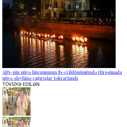
ABŞ-nin nüvə hücumunun 81-ci ildönümündə Hiroşimada
nüvə əleyhinə çağırışlar təkrarlandı
TÖVSİYƏ EDİLƏN