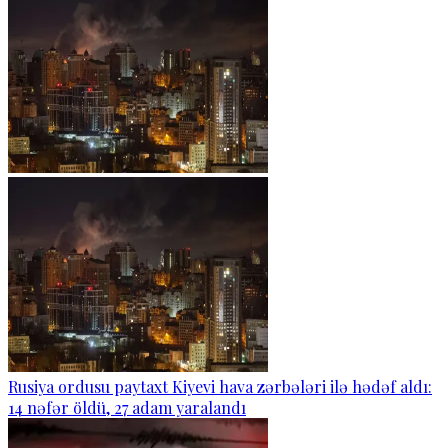
Rusiya ordusu paytaxt Kiyevi hava zərbələri ilə hədəf aldı:
14 nəfər öldü, 27 adam yaralandı