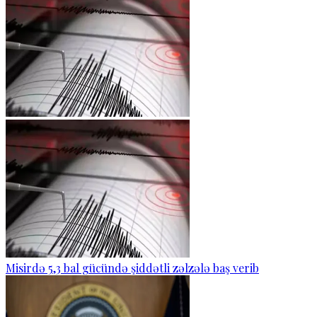
Misirdə 5,3 bal gücündə şiddətli zəlzələ baş verib