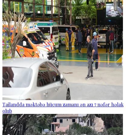
Tailandda məktəbə hücum zamanı ən azı 7 nəfər həlak
olub