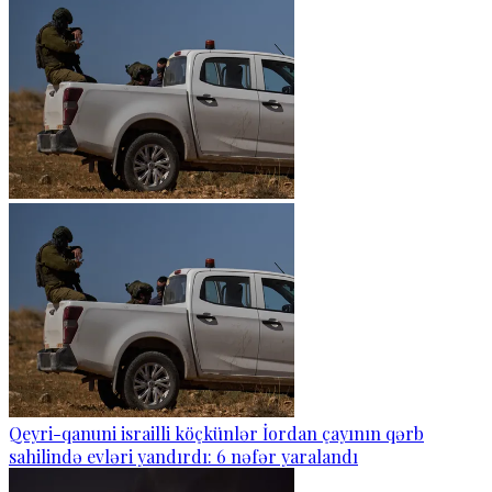
Qeyri-qanuni israilli köçkünlər İordan çayının qərb
sahilində evləri yandırdı: 6 nəfər yaralandı