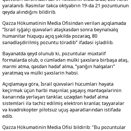
yaralanıb. Rəsmilər təkcə oktyabrın 19-da 21 pozuntunun
qeydə alındığını bildirib.
Qəzza Hökumətinin Media Ofisindən verilən açıqlamada
“İsrail işğalçı qüvvələri atəşkəsdən sonra beynəlxalq
humanitar hüququ açıq şəkildə pozaraq, 80
sənədləşdirilmiş pozuntu törədib” ifadəsi işlədilib.
Bəyanatda qeyd olunub ki, pozuntular müxtəlif
formalarda olub, o cümlədən mülki şəxslərə birbaşa atəş,
mərmi atma, qəsdən hədəf alma, “yanğın halqaları”
yaratmaq və mülki şəxslərin həbsi.
Açıqlamaya görə, İsrail qüvvələri hücumları həyata
keçirmək üçün hərbi maşınlar, yaşayış məntəqələrinin
kənarında yerləşən tanklar, uzaqdan hədəf alma
sistemləri ilə təchiz edilmiş elektron kranlar, təyyarələr
və kvadrokopter pilotsuz uçuş aparatlarından istifadə
edib.
Qəzza Hökumətinin Media Ofisi bildirib: "Bu pozuntular