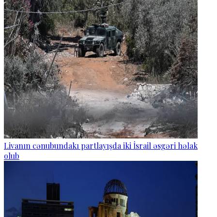
Livanın cənubundakı partlayışda iki İsrail əsgəri həlak
olub