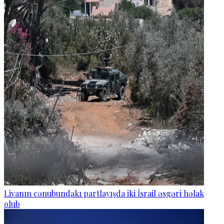
Livanın cənubundakı partlayışda iki İsrail əsgəri həlak
olub