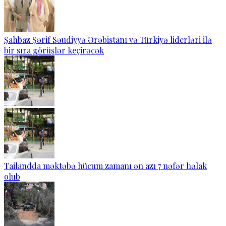
Şahbaz Şərif Səudiyyə Ərəbistanı və Türkiyə liderləri ilə
bir sıra görüşlər keçirəcək
Tailandda məktəbə hücum zamanı ən azı 7 nəfər həlak
olub