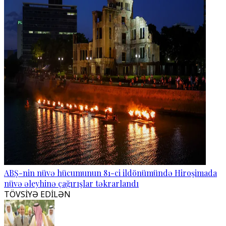
ABŞ-nin nüvə hücumunun 81-ci ildönümündə Hiroşimada
nüvə əleyhinə çağırışlar təkrarlandı
TÖVSİYƏ EDİLƏN