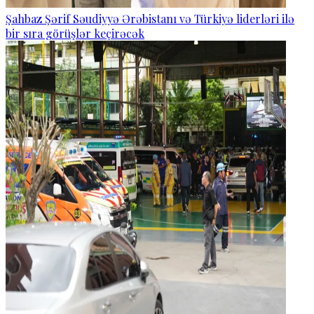
Şahbaz Şərif Səudiyyə Ərəbistanı və Türkiyə liderləri ilə
bir sıra görüşlər keçirəcək