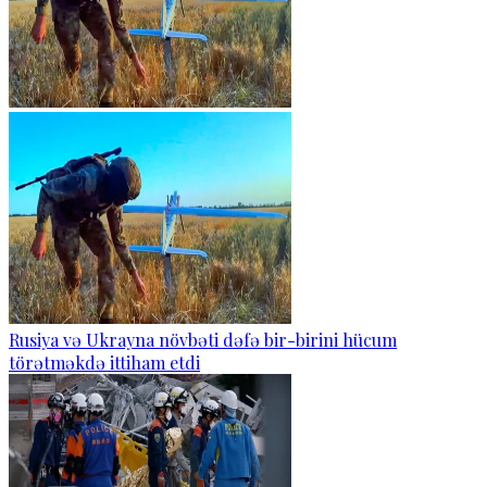
Rusiya və Ukrayna növbəti dəfə bir-birini hücum
törətməkdə ittiham etdi