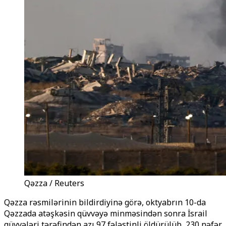
Qəzza / Reuters
Qəzza rəsmilərinin bildirdiyinə görə, oktyabrın 10-da
Qəzzada atəşkəsin qüvvəyə minməsindən sonra İsrail
qüvvələri tərəfindən azı 97 fələstinli öldürülüb, 230 nəfər