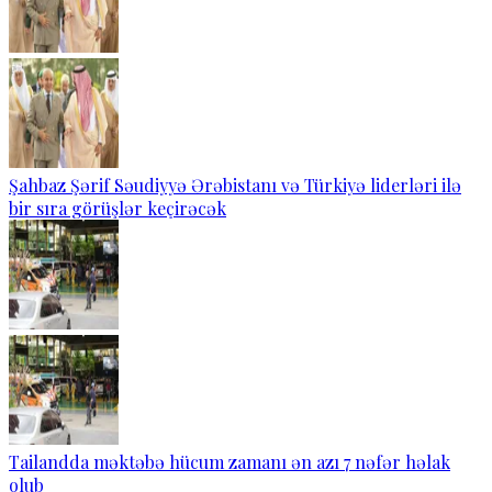
Şahbaz Şərif Səudiyyə Ərəbistanı və Türkiyə liderləri ilə
bir sıra görüşlər keçirəcək
Tailandda məktəbə hücum zamanı ən azı 7 nəfər həlak
olub