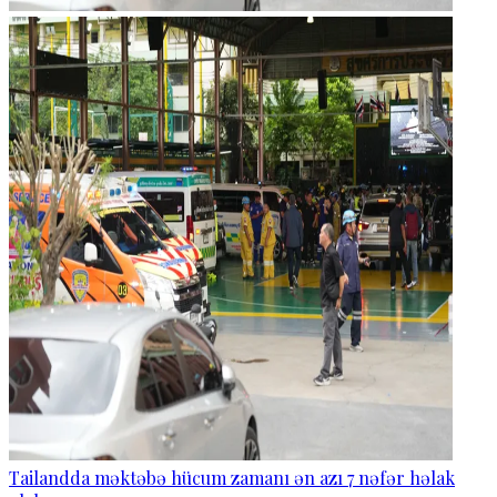
Tailandda məktəbə hücum zamanı ən azı 7 nəfər həlak