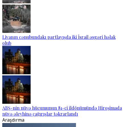
Livanın cənubundakı partlayışda iki İsrail əsgəri həlak
olub
ABŞ-nin nüvə hücumunun 81-ci ildönümündə Hiroşimada
nüvə əleyhinə çağırışlar təkrarlandı
Araşdırma