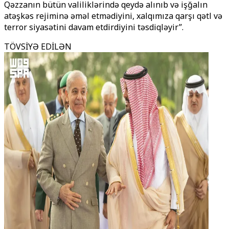
Qəzzanın bütün valiliklərində qeydə alınıb və işğalın
atəşkəs rejiminə əməl etmədiyini, xalqımıza qarşı qətl və
terror siyasətini davam etdirdiyini təsdiqləyir”.
TÖVSİYƏ EDİLƏN