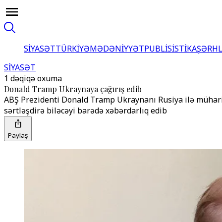
SİYASƏT
TÜRKİYƏ
MƏDƏNİYYƏT
PUBLİSİSTİKA
ŞƏRH
SİYASƏT
1 dəqiqə oxuma
Donald Tramp Ukraynaya çağırış edib
ABŞ Prezidenti Donald Tramp Ukraynanı Rusiya ilə mühari
sərtləşdirə biləcəyi barədə xəbərdarlıq edib
Paylaş