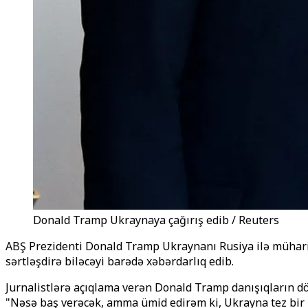
Donald Tramp Ukraynaya çağırış edib / Reuters
ABŞ Prezidenti Donald Tramp Ukraynanı Rusiya ilə mühari
sərtləşdirə biləcəyi barədə xəbərdarlıq edib.
Jurnalistlərə açıqlama verən Donald Tramp danışıqların dön
"Nəsə baş verəcək, amma ümid edirəm ki, Ukrayna tez bir z