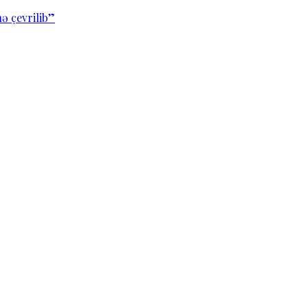
ə çevrilib”