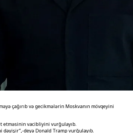
tməyə çağırıb və gecikmələrin Moskvanın mövqeyini
 etməsinin vacibliyini vurğulayıb.
i dəyişir’’,-deyə Donald Tramp vurğulayıb.