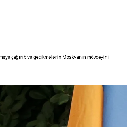
tməyə çağırıb və gecikmələrin Moskvanın mövqeyini