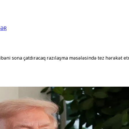
LƏR
bəni sona çatdıracaq razılaşma məsələsində tez hərəkət e