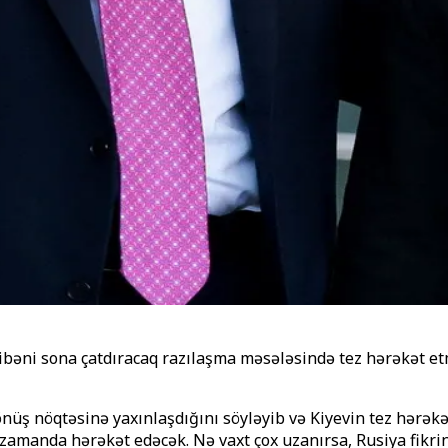
bəni sona çatdıracaq razılaşma məsələsində tez hərəkət e
üş nöqtəsinə yaxınlaşdığını söyləyib və Kiyevin tez hərəkət
amanda hərəkət edəcək. Nə vaxt çox uzanırsa, Rusiya fikrin