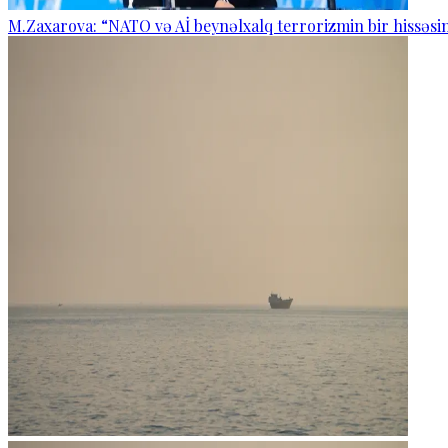
M.Zaxarova: “NATO və Aİ beynəlxalq terrorizmin bir hissəsin