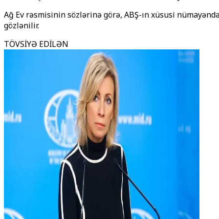
Ağ Ev rəsmisinin sözlərinə görə, ABŞ-ın xüsusi nümayənd
gözlənilir.
TÖVSİYƏ EDİLƏN