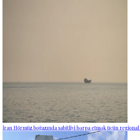
İran Hörmüz boğazında sabitliyi bərpa etmək üçün regional 