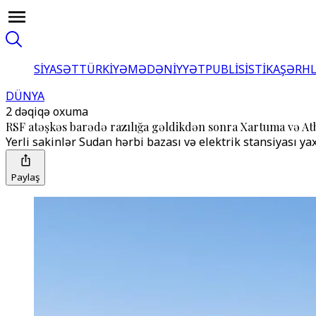
SİYASƏT
TÜRKİYƏ
MƏDƏNİYYƏT
PUBLİSİSTİKA
ŞƏRH
DÜNYA
2 dəqiqə oxuma
RSF atəşkəs barədə razılığa gəldikdən sonra Xartuma və At
Yerli sakinlər Sudan hərbi bazası və elektrik stansiyası ya
Paylaş