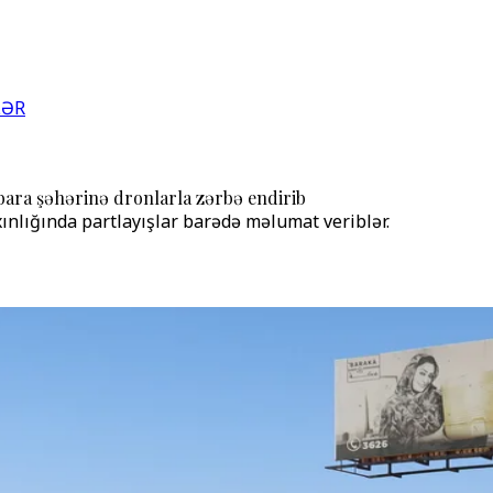
LƏR
bara şəhərinə dronlarla zərbə endirib
xınlığında partlayışlar barədə məlumat veriblər.