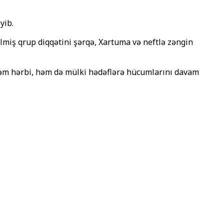
yib.
lmiş qrup diqqətini şərqə, Xartuma və neftlə zəngin
 həm hərbi, həm də mülki hədəflərə hücumlarını davam