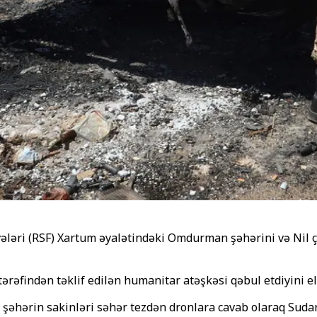
ləri (RSF) Xartum əyalətindəki Omdurman şəhərini və Nil ç
tərəfindən təklif edilən humanitar atəşkəsi qəbul etdiyini e
şəhərin sakinləri səhər tezdən dronlara cavab olaraq Sudan 