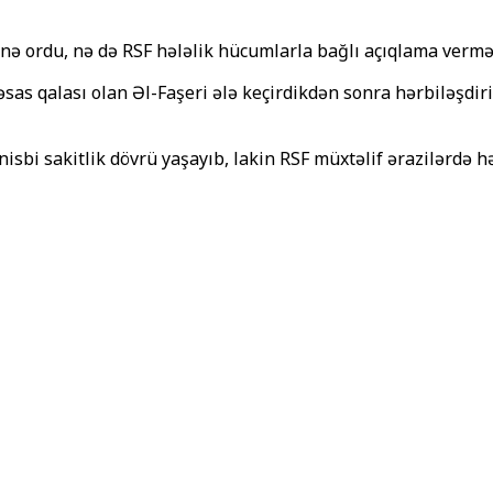
 nə ordu, nə də RSF hələlik hücumlarla bağlı açıqlama vermə
as qalası olan Əl-Faşeri ələ keçirdikdən sonra hərbiləşdiri
nisbi sakitlik dövrü yaşayıb, lakin RSF müxtəlif ərazilərdə