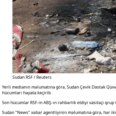
Sudan RSF / Reuters
Yerli medianın məlumatına görə, Sudan Çevik Dəstək Qüvvə
hücumları həyata keçirib.
Son hücumlar RSF-in ABŞ-ın rəhbərlik etdiyi vasitəçi qrup 
Sudan "News" xəbər agentliyinin məlumatına görə, hər iki 