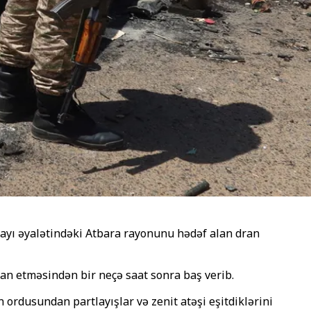
ayı əyalətindəki Atbara rayonunu hədəf alan dran
lan etməsindən bir neçə saat sonra baş verib.
ordusundan partlayışlar və zenit atəşi eşitdiklərini