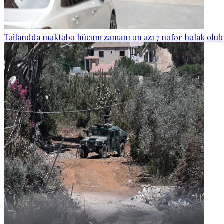
Tailandda məktəbə hücum zamanı ən azı 7 nəfər həlak olub