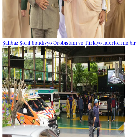
Şahbaz Şərif Səudiyyə Ərəbistanı və Türkiyə liderləri ilə bi