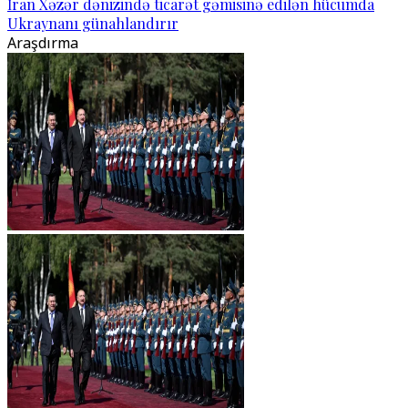
İran Xəzər dənizində ticarət gəmisinə edilən hücumda
Ukraynanı günahlandırır
Araşdırma