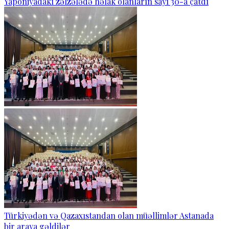
Yaponiyadakı zəlzələdə həlak olanların sayı 30-a çatdı
Türkiyədən və Qazaxıstandan olan müəllimlər Astanada
bir araya gəldilər