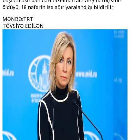
başlatmasından bəri təxminən altı ABŞ hərbçisinin
öldüyü, 18 nəfərin isə ağır yaralandığı bildirilir.
MƏNBƏ
:
TRT
TÖVSİYƏ EDİLƏN