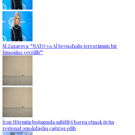
M.Zaxarova: “NATO və Aİ beynəlxalq terrorizmin bir
hissəsinə çevrilib”
İran Hörmüz boğazında sabitliyi bərpa etmək üçün
regional əməkdaşlıq çağırışı edib