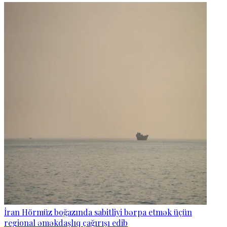
İran Hörmüz boğazında sabitliyi bərpa etmək üçün
regional əməkdaşlıq çağırışı edib