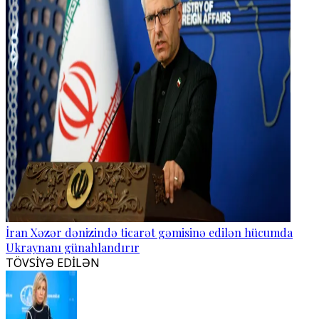
İran Xəzər dənizində ticarət gəmisinə edilən hücumda
Ukraynanı günahlandırır
TÖVSİYƏ EDİLƏN