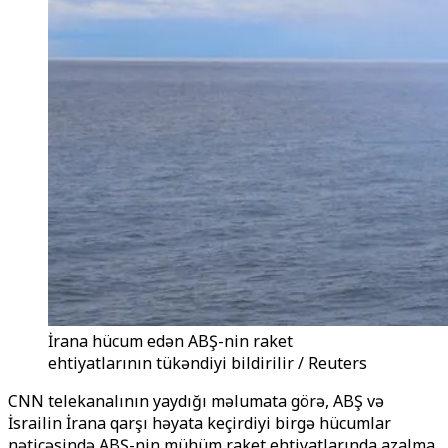
İrana hücum edən ABŞ-nin raket
ehtiyatlarının tükəndiyi bildirilir / Reuters
CNN telekanalının yaydığı məlumata görə, ABŞ və
İsrailin İrana qarşı həyata keçirdiyi birgə hücumlar
nəticəsində ABŞ-nin mühüm raket ehtiyatlarında azalma