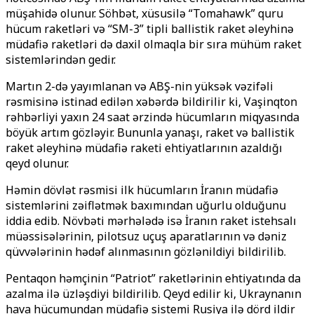
müşahidə olunur. Söhbət, xüsusilə “Tomahawk” quru
hücum raketləri və “SM-3” tipli ballistik raket əleyhinə
müdafiə raketləri də daxil olmaqla bir sıra mühüm raket
sistemlərindən gedir.
Martın 2-də yayımlanan və ABŞ-nin yüksək vəzifəli
rəsmisinə istinad edilən xəbərdə bildirilir ki, Vaşinqton
rəhbərliyi yaxın 24 saat ərzində hücumların miqyasında
böyük artım gözləyir. Bununla yanaşı, raket və ballistik
raket əleyhinə müdafiə raketi ehtiyatlarının azaldığı
qeyd olunur.
Həmin dövlət rəsmisi ilk hücumların İranın müdafiə
sistemlərini zəiflətmək baxımından uğurlu olduğunu
iddia edib. Növbəti mərhələdə isə İranın raket istehsalı
müəssisələrinin, pilotsuz uçuş aparatlarının və dəniz
qüvvələrinin hədəf alınmasının gözlənildiyi bildirilib.
Pentaqon həmçinin “Patriot” raketlərinin ehtiyatında da
azalma ilə üzləşdiyi bildirilib. Qeyd edilir ki, Ukraynanın
hava hücumundan müdafiə sistemi Rusiya ilə dörd ildir