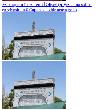
Azərbaycan Prezidenti İ.Əliyev Qırğızıstana səfəri
çərçivəsində S.Caparov ilə bir araya gəlib