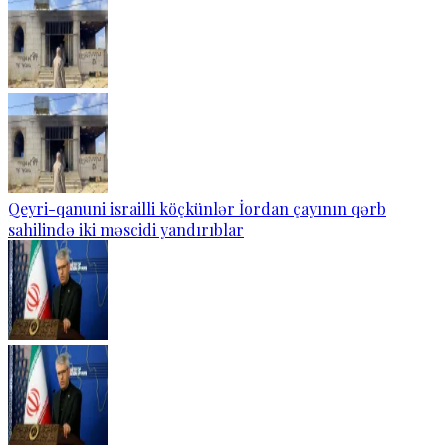
Qeyri-qanuni israilli köçkünlər İordan çayının qərb
sahilində iki məscidi yandırıblar