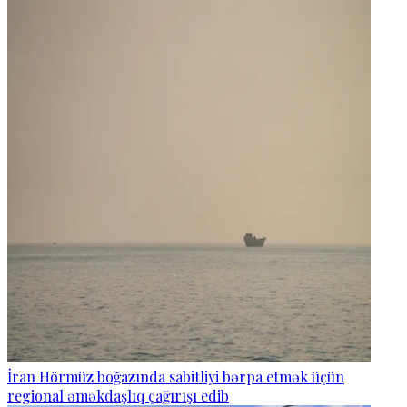
İran Hörmüz boğazında sabitliyi bərpa etmək üçün
regional əməkdaşlıq çağırışı edib