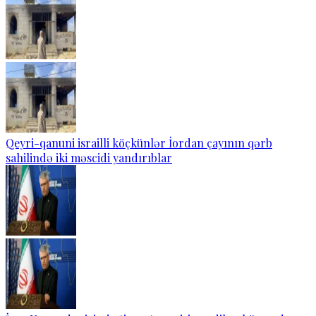
Qeyri-qanuni israilli köçkünlər İordan çayının qərb
sahilində iki məscidi yandırıblar