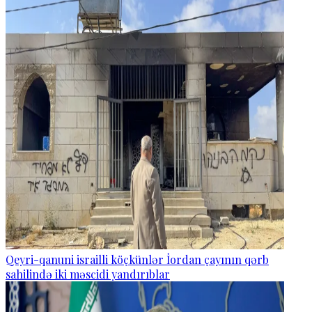
Qeyri-qanuni israilli köçkünlər İordan çayının qərb
sahilində iki məscidi yandırıblar