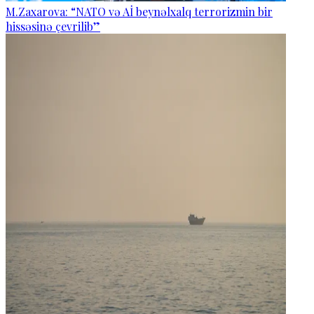
M.Zaxarova: “NATO və Aİ beynəlxalq terrorizmin bir
hissəsinə çevrilib”