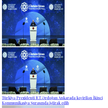
Türkiyə Prezidenti R.T.Ərdoğan Ankarada keçirilən İkinci
Kommunikasiya Şurasında iştirak edib