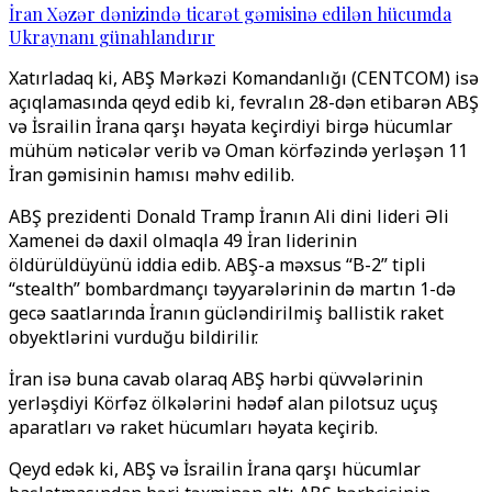
İran Xəzər dənizində ticarət gəmisinə edilən hücumda
Ukraynanı günahlandırır
Xatırladaq ki, ABŞ Mərkəzi Komandanlığı (CENTCOM) isə
açıqlamasında qeyd edib ki, fevralın 28-dən etibarən ABŞ
və İsrailin İrana qarşı həyata keçirdiyi birgə hücumlar
mühüm nəticələr verib və Oman körfəzində yerləşən 11
İran gəmisinin hamısı məhv edilib.
ABŞ prezidenti Donald Tramp İranın Ali dini lideri Əli
Xamenei də daxil olmaqla 49 İran liderinin
öldürüldüyünü iddia edib. ABŞ-a məxsus “B-2” tipli
“stealth” bombardmançı təyyarələrinin də martın 1-də
gecə saatlarında İranın gücləndirilmiş ballistik raket
obyektlərini vurduğu bildirilir.
İran isə buna cavab olaraq ABŞ hərbi qüvvələrinin
yerləşdiyi Körfəz ölkələrini hədəf alan pilotsuz uçuş
aparatları və raket hücumları həyata keçirib.
Qeyd edək ki, ABŞ və İsrailin İrana qarşı hücumlar