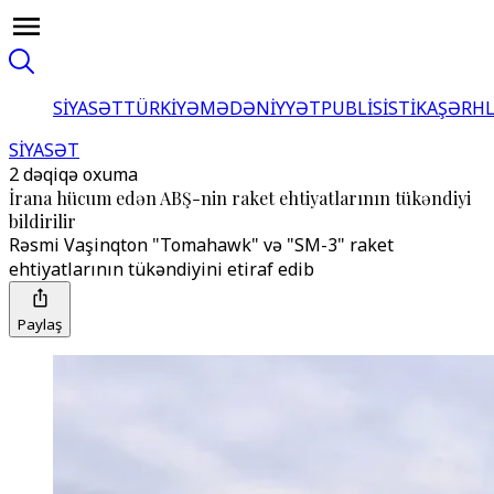
SİYASƏT
TÜRKİYƏ
MƏDƏNİYYƏT
PUBLİSİSTİKA
ŞƏRH
SİYASƏT
2 dəqiqə oxuma
İrana hücum edən ABŞ-nin raket ehtiyatlarının tükəndiyi
bildirilir
Rəsmi Vaşinqton "Tomahawk" və "SM-3" raket
ehtiyatlarının tükəndiyini etiraf edib
Paylaş