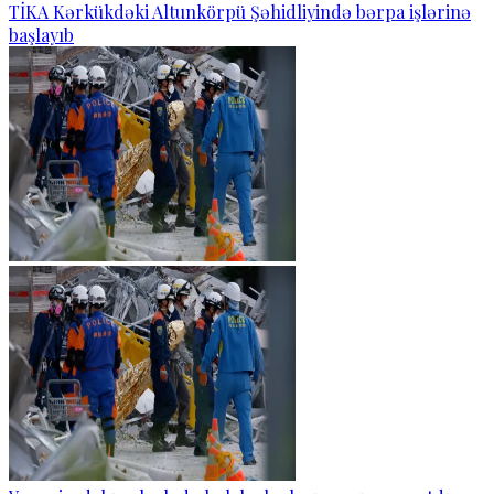
TİKA Kərkükdəki Altunkörpü Şəhidliyində bərpa işlərinə
başlayıb