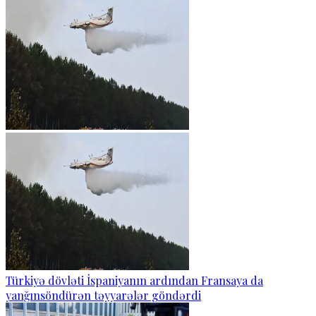
Türkiyə dövləti İspaniyanın ardından Fransaya da
yanğınsöndürən təyyarələr göndərdi