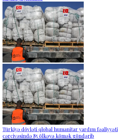
Türkiyə dövləti qlobal humanitar yardım fəaliyyəti
çərçivəsində 85 ölkəyə kömək göndərib