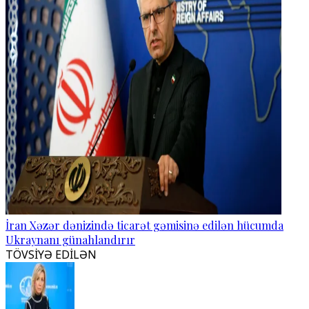
İran Xəzər dənizində ticarət gəmisinə edilən hücumda
Ukraynanı günahlandırır
TÖVSİYƏ EDİLƏN