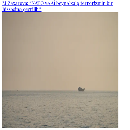
M.Zaxarova: “NATO və Aİ beynəlxalq terrorizmin bir
hissəsinə çevrilib”