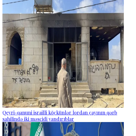
Qeyri-qanuni israilli köçkünlər İordan çayının qərb
sahilində iki məscidi yandırıblar