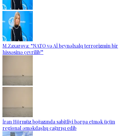
M.Zaxarova: “NATO və Aİ beynəlxalq terrorizmin bir
hissəsinə çevrilib”
İran Hörmüz boğazında sabitliyi bərpa etmək üçün
regional əməkdaşlıq çağırışı edib