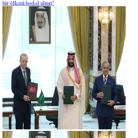
bir ölkəni hədəf almır"