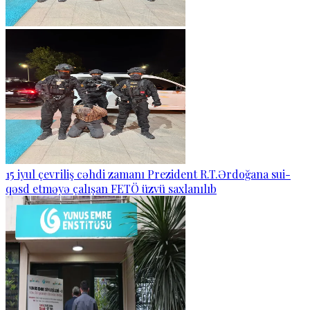
15 iyul çevriliş cəhdi zamanı Prezident R.T.Ərdoğana sui-
qəsd etməyə çalışan FETÖ üzvü saxlanılıb