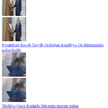
Prezident Rəcəb Tayyib Ərdoğan Səudiyyə Ərəbistanında
səfərdədir
Türkiyə Qara dənizdə hücuma məruz qalan