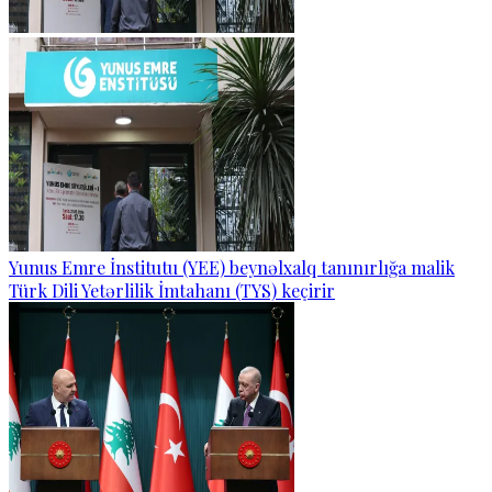
Yunus Emre İnstitutu (YEE) beynəlxalq tanınırlığa malik
Türk Dili Yetərlilik İmtahanı (TYS) keçirir