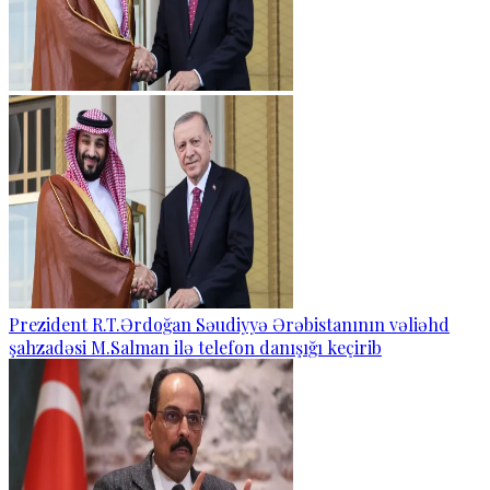
Prezident R.T.Ərdoğan Səudiyyə Ərəbistanının vəliəhd
şahzadəsi M.Salman ilə telefon danışığı keçirib