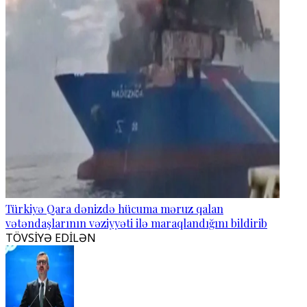
Türkiyə Qara dənizdə hücuma məruz qalan
vətəndaşlarının vəziyyəti ilə maraqlandığını bildirib
TÖVSİYƏ EDİLƏN