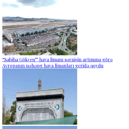
“Sabiha Gökçen” hava limanı sərnişin artımına görə
Avropanın nəhəng hava limanları geridə qoydu