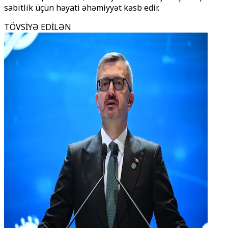
sabitlik üçün həyati əhəmiyyət kəsb edir.
TÖVSİYƏ EDİLƏN