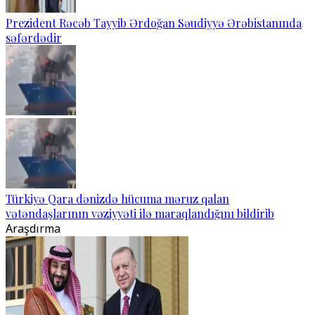
Prezident Rəcəb Tayyib Ərdoğan Səudiyyə Ərəbistanında
səfərdədir
Türkiyə Qara dənizdə hücuma məruz qalan
vətəndaşlarının vəziyyəti ilə maraqlandığını bildirib
Araşdırma