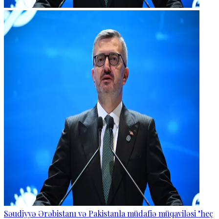
Səudiyyə Ərəbistanı və Pakistanla müdafiə müqaviləsi "heç