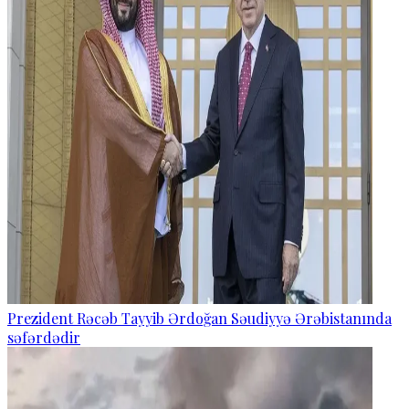
Prezident Rəcəb Tayyib Ərdoğan Səudiyyə Ərəbistanında
səfərdədir