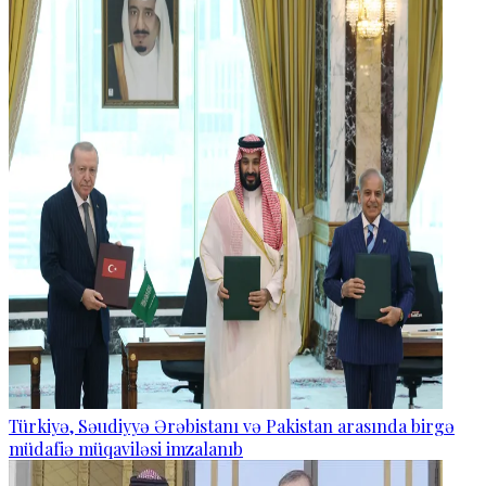
Türkiyə, Səudiyyə Ərəbistanı və Pakistan arasında birgə
müdafiə müqaviləsi imzalanıb