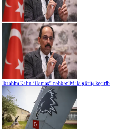
İbrahim Kalın “Həmas” rəhbərliyi ilə görüş keçirib