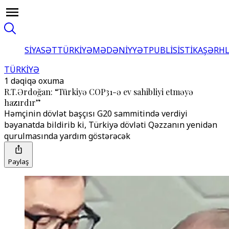
SİYASƏT
TÜRKİYƏ
MƏDƏNİYYƏT
PUBLİSİSTİKA
ŞƏRH
TÜRKİYƏ
1 dəqiqə oxuma
R.T.Ərdoğan: “Türkiyə COP31-ə ev sahibliyi etməyə
hazırdır”
Həmçinin dövlət başçısı G20 sammitində verdiyi
bəyanatda bildirib ki, Türkiyə dövləti Qəzzanın yenidən
qurulmasında yardım göstərəcək
Paylaş