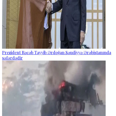
Prezident Rəcəb Tayyib Ərdoğan Səudiyyə Ərəbistanında
səfərdədir