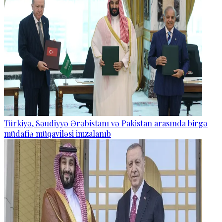
Türkiyə, Səudiyyə Ərəbistanı və Pakistan arasında birgə
müdafiə müqaviləsi imzalanıb