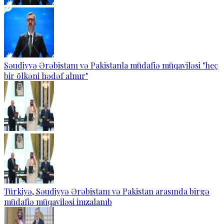
Səudiyyə Ərəbistanı və Pakistanla müdafiə müqaviləsi "heç
bir ölkəni hədəf almır"
Türkiyə, Səudiyyə Ərəbistanı və Pakistan arasında birgə
müdafiə müqaviləsi imzalanıb