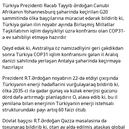
Türkiyə Prezidenti Rəcəb Tayyib Ərdoğan Cənubi
Afrikanın Yohannesburq şəhərində keçirilən G20
sammitində ölkə başçılarına müraciət edərək bildirib ki,
Türkiyə gələn ilin noyabr ayında Birləşmiş Millətlər
Təşkilatının iqlim dəyişikliyi üzrə konfransı olan COP31-
ə ev sahibliyi etməyə hazırdır.
Qeyd edək ki, Avstraliya öz namizədliyini geri çəkdikdən
sonra Türkiyə COP31 iqlim konfransını gələn il Aralıq
dənizi sahilində yerləşən Antalya şəhərində keçirməyə
hazırlaşır.
Prezident R.T.Ərdoğan noyabrın 22-də etdiyi çıxışında
Türkiyənin enerji hədəflərini vurğulayaraq bildirib ki,
ölkə 2035-ci ilə qədər günəş və külək enerjisi gücünü
dörd dəfə artırmağı planlaşdırır. O, əlavə edib ki, bu il
yenilənə bilən enerjinin Türkiyənin enerji istehsalı
strukturundakı payı artıq 60 faizi ötüb.
Dövlət başçısı R.T.Ərdoğan Qəzza məsələsinə də
toxunaraq bildirib ki, ötən ay əldə edilmiş atəşkəs qlobal