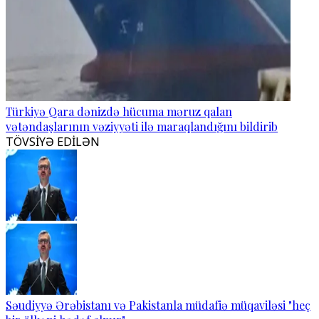
Türkiyə Qara dənizdə hücuma məruz qalan
vətəndaşlarının vəziyyəti ilə maraqlandığını bildirib
TÖVSİYƏ EDİLƏN
Səudiyyə Ərəbistanı və Pakistanla müdafiə müqaviləsi "heç