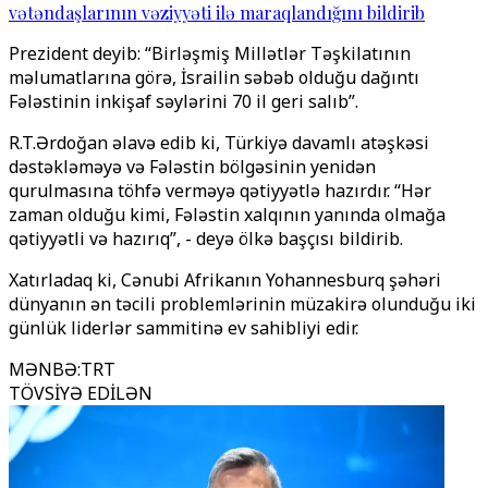
vətəndaşlarının vəziyyəti ilə maraqlandığını bildirib
Prezident deyib: “Birləşmiş Millətlər Təşkilatının
məlumatlarına görə, İsrailin səbəb olduğu dağıntı
Fələstinin inkişaf səylərini 70 il geri salıb”.
R.T.Ərdoğan əlavə edib ki, Türkiyə davamlı atəşkəsi
dəstəkləməyə və Fələstin bölgəsinin yenidən
qurulmasına töhfə verməyə qətiyyətlə hazırdır. “Hər
zaman olduğu kimi, Fələstin xalqının yanında olmağa
qətiyyətli və hazırıq”, - deyə ölkə başçısı bildirib.
Xatırladaq ki, Cənubi Afrikanın Yohannesburq şəhəri
dünyanın ən təcili problemlərinin müzakirə olunduğu iki
günlük liderlər sammitinə ev sahibliyi edir.
MƏNBƏ
:
TRT
TÖVSİYƏ EDİLƏN