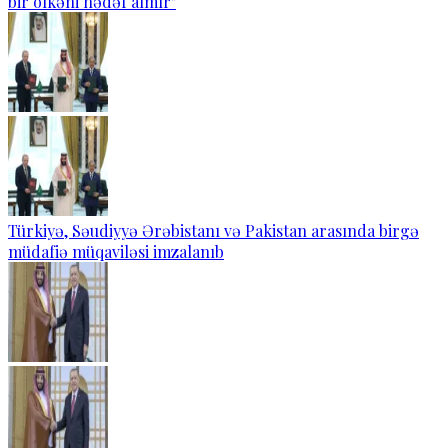
bir ölkəni hədəf almır"
Türkiyə, Səudiyyə Ərəbistanı və Pakistan arasında birgə
müdafiə müqaviləsi imzalanıb