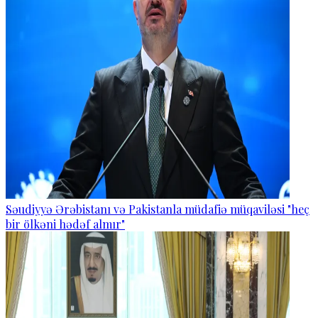
Səudiyyə Ərəbistanı və Pakistanla müdafiə müqaviləsi "heç
bir ölkəni hədəf almır"