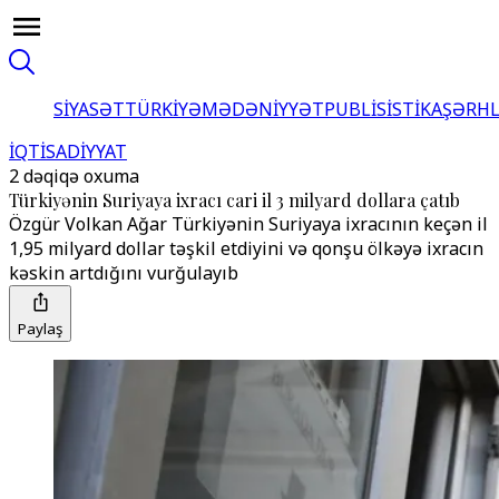
SİYASƏT
TÜRKİYƏ
MƏDƏNİYYƏT
PUBLİSİSTİKA
ŞƏRH
İQTİSADİYYAT
2 dəqiqə oxuma
Türkiyənin Suriyaya ixracı cari il 3 milyard dollara çatıb
Özgür Volkan Ağar Türkiyənin Suriyaya ixracının keçən il
1,95 milyard dollar təşkil etdiyini və qonşu ölkəyə ixracın
kəskin artdığını vurğulayıb
Paylaş