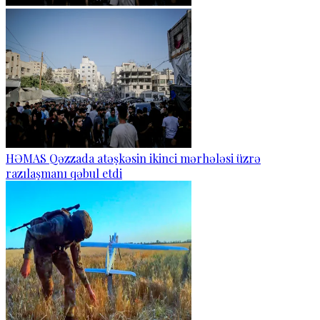
HƏMAS Qəzzada atəşkəsin ikinci mərhələsi üzrə
razılaşmanı qəbul etdi