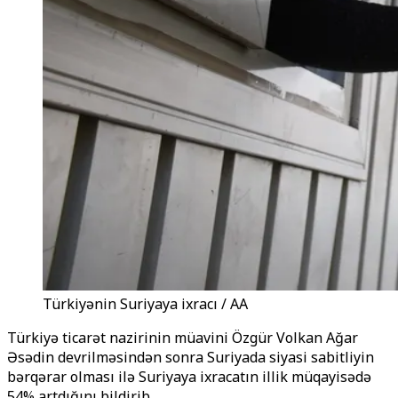
Türkiyənin Suriyaya ixracı / AA
Türkiyə ticarət nazirinin müavini Özgür Volkan Ağar
Əsədin devrilməsindən sonra Suriyada siyasi sabitliyin
bərqərar olması ilə Suriyaya ixracatın illik müqayisədə
54% artdığını bildirib.