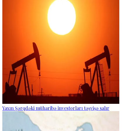
Yaxın Şərqdəki müharibə investorları təşvişə salır