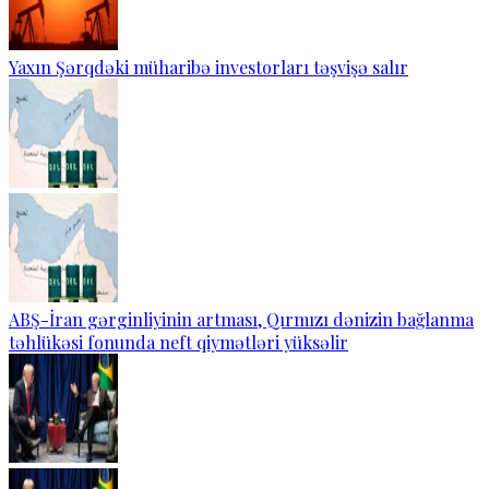
Yaxın Şərqdəki müharibə investorları təşvişə salır
ABŞ-İran gərginliyinin artması, Qırmızı dənizin bağlanma
təhlükəsi fonunda neft qiymətləri yüksəlir