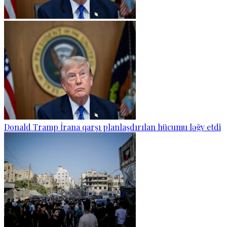
Donald Tramp İrana qarşı planlaşdırılan hücumu ləğv etdi