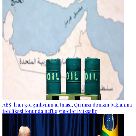
ABŞ-İran gərginliyinin artması, Qırmızı dənizin bağlanma
təhlükəsi fonunda neft qiymətləri yüksəlir