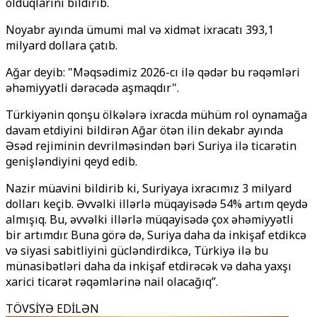
olduqlarını bildirib.
Noyabr ayında ümumi mal və xidmət ixracatı 393,1
milyard dollara çatıb.
Ağar deyib: "Məqsədimiz 2026-cı ilə qədər bu rəqəmləri
əhəmiyyətli dərəcədə aşmaqdır".
Türkiyənin qonşu ölkələrə ixracda mühüm rol oynamağa
davam etdiyini bildirən Ağar ötən ilin dekabr ayında
Əsəd rejiminin devrilməsindən bəri Suriya ilə ticarətin
genişləndiyini qeyd edib.
Nazir müavini bildirib ki, Suriyaya ixracımız 3 milyard
dolları keçib. Əvvəlki illərlə müqayisədə 54% artım qeydə
almışıq. Bu, əvvəlki illərlə müqayisədə çox əhəmiyyətli
bir artımdır. Buna görə də, Suriya daha da inkişaf etdikcə
və siyasi sabitliyini gücləndirdikcə, Türkiyə ilə bu
münasibətləri daha da inkişaf etdirəcək və daha yaxşı
xarici ticarət rəqəmlərinə nail olacağıq”.
TÖVSİYƏ EDİLƏN