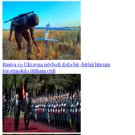
Rusiya və Ukrayna növbəti dəfə bir-birini hücum
törətməkdə ittiham etdi