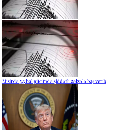
Misirdə 5,3 bal gücündə şiddətli zəlzələ baş verib