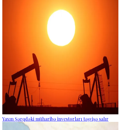
Yaxın Şərqdəki müharibə investorları təşvişə salır