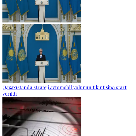
Qazaxıstanda strateji avtomobil yolunun tikintisinə start
verildi