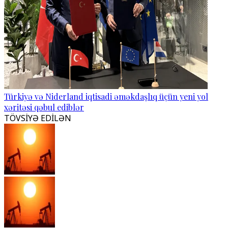
Türkiyə və Niderland iqtisadi əməkdaşlıq üçün yeni yol
xəritəsi qəbul ediblər
TÖVSİYƏ EDİLƏN