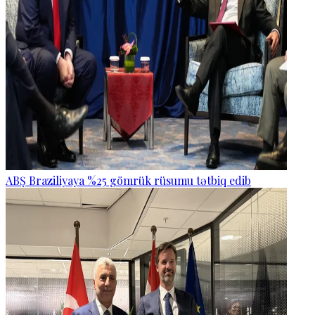
ABŞ Braziliyaya %25 gömrük rüsumu tətbiq edib