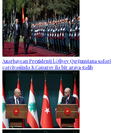
Azərbaycan Prezidenti İ.Əliyev Qırğızıstana səfəri
çərçivəsində S.Caparov ilə bir araya gəlib