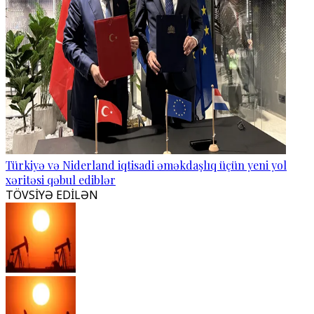
Türkiyə və Niderland iqtisadi əməkdaşlıq üçün yeni yol
xəritəsi qəbul ediblər
TÖVSİYƏ EDİLƏN