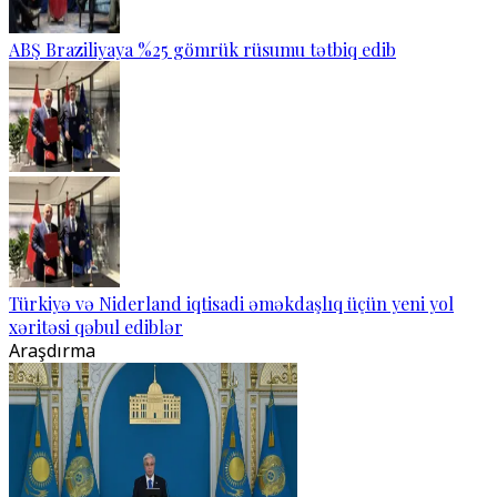
ABŞ Braziliyaya %25 gömrük rüsumu tətbiq edib
Türkiyə və Niderland iqtisadi əməkdaşlıq üçün yeni yol
xəritəsi qəbul ediblər
Araşdırma