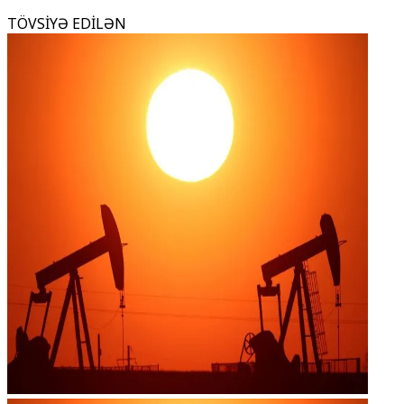
TÖVSİYƏ EDİLƏN