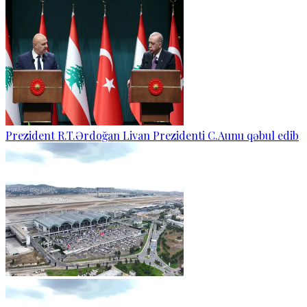
Prezident R.T.Ərdoğan Livan Prezidenti C.Aunu qəbul edib