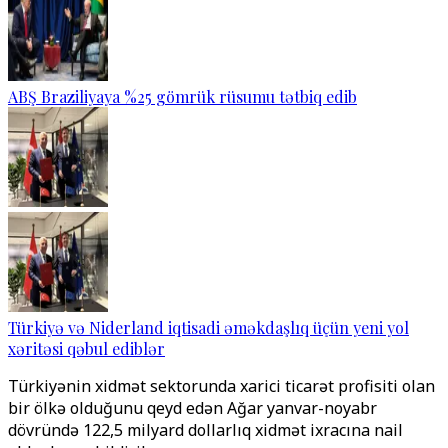
ABŞ Braziliyaya %25 gömrük rüsumu tətbiq edib
Türkiyə və Niderland iqtisadi əməkdaşlıq üçün yeni yol
xəritəsi qəbul ediblər
Türkiyənin xidmət sektorunda xarici ticarət profisiti olan
bir ölkə olduğunu qeyd edən Ağar yanvar-noyabr
dövründə 122,5 milyard dollarlıq xidmət ixracına nail