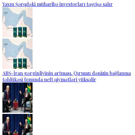
Yaxın Şərqdəki müharibə investorları təşvişə salır
ABŞ-İran gərginliyinin artması, Qırmızı dənizin bağlanma
təhlükəsi fonunda neft qiymətləri yüksəlir