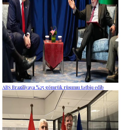
ABŞ Braziliyaya %25 gömrük rüsumu tətbiq edib