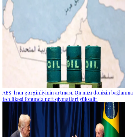
ABŞ-İran gərginliyinin artması, Qırmızı dənizin bağlanma
təhlükəsi fonunda neft qiymətləri yüksəlir