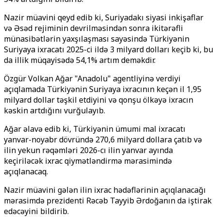
Nazir müavini qeyd edib ki, Suriyadakı siyasi inkişaflar
və Əsəd rejiminin devrilməsindən sonra ikitərəfli
münasibətlərin yaxşılaşması sayəsində Türkiyənin
Suriyaya ixracatı 2025-ci ildə 3 milyard dolları keçib ki, bu
da illik müqayisədə 54,1% artım deməkdir.
Özgür Volkan Ağar "Anadolu" agentliyinə verdiyi
açıqlamada Türkiyənin Suriyaya ixracının keçən il 1,95
milyard dollar təşkil etdiyini və qonşu ölkəyə ixracın
kəskin artdığını vurğulayıb.
Ağar əlavə edib ki, Türkiyənin ümumi mal ixracatı
yanvar-noyabr dövründə 270,6 milyard dollara çatıb və
ilin yekun rəqəmləri 2026-cı ilin yanvar ayında
keçiriləcək ixrac qiymətləndirmə mərasimində
açıqlanacaq.
Nazir müavini gələn ilin ixrac hədəflərinin açıqlanacağı
mərasimdə prezidenti Rəcəb Tayyib Ərdoğanın da iştirak
edəcəyini bildirib.