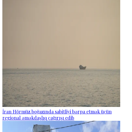
İran Hörmüz boğazında sabitliyi bərpa etmək üçün
regional əməkdaşlıq çağırışı edib