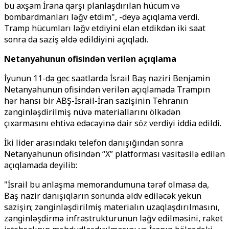
bu axşam İrana qarşı planlaşdırılan hücum və
bombardmanları ləğv etdim", -deyə açıqlama verdi.
Tramp hücumları ləğv etdiyini elan etdikdən iki saat
sonra da saziş əldə edildiyini açıqladı.
Netanyahunun ofisindən verilən açıqlama
İyunun 11-də gec saatlarda İsrail Baş naziri Benjamin
Netanyahunun ofisindən verilən açıqlamada Trampın
hər hansı bir ABŞ-İsrail-İran sazişinin Tehranın
zənginləşdirilmiş nüvə materiallarını ölkədən
çıxarmasını ehtiva edəcəyinə dair söz verdiyi iddia edildi.
İki lider arasındakı telefon danışığından sonra
Netanyahunun ofisindən “X” platforması vasitəsilə edilən
açıqlamada deyilib:
"İsrail bu anlaşma memorandumuna tərəf olmasa da,
Baş nazir danışıqların sonunda əldv ediləcək yekun
sazişin; zənginləşdirilmiş materialın uzaqlaşdırılmasını,
zənginləşdirmə infrastrukturunun ləğv edilməsini, raket