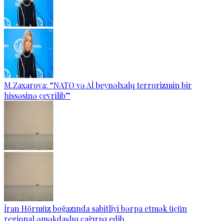
M.Zaxarova: “NATO və Aİ beynəlxalq terrorizmin bir
hissəsinə çevrilib”
İran Hörmüz boğazında sabitliyi bərpa etmək üçün
regional əməkdaşlıq çağırışı edib