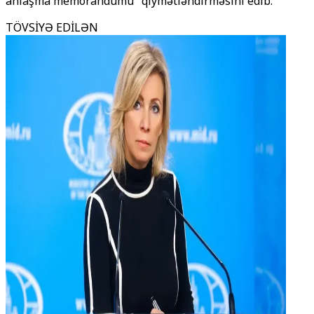
anlaşma memorandumu" qiymətləndirməsini edib.
TÖVSİYƏ EDİLƏN