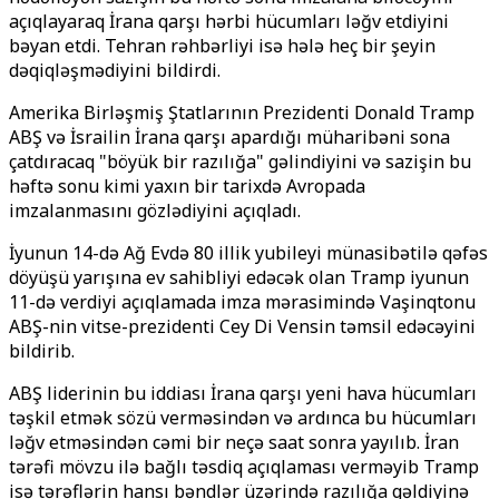
açıqlayaraq İrana qarşı hərbi hücumları ləğv etdiyini
bəyan etdi. Tehran rəhbərliyi isə hələ heç bir şeyin
dəqiqləşmədiyini bildirdi.
Amerika Birləşmiş Ştatlarının Prezidenti Donald Tramp
ABŞ və İsrailin İrana qarşı apardığı müharibəni sona
çatdıracaq "böyük bir razılığa" gəlindiyini və sazişin bu
həftə sonu kimi yaxın bir tarixdə Avropada
imzalanmasını gözlədiyini açıqladı.
İyunun 14-də Ağ Evdə 80 illik yubileyi münasibətilə qəfəs
döyüşü yarışına ev sahibliyi edəcək olan Tramp iyunun
11-də verdiyi açıqlamada imza mərasimində Vaşinqtonu
ABŞ-nin vitse-prezidenti Cey Di Vensin
təmsil edəcəyini
bildirib.
ABŞ liderinin bu iddiası İrana qarşı yeni hava hücumları
təşkil etmək sözü verməsindən və ardınca bu hücumları
ləğv etməsindən cəmi bir neçə saat sonra yayılıb. İran
tərəfi mövzu ilə bağlı təsdiq açıqlaması verməyib Tramp
isə tərəflərin hansı bəndlər üzərində razılığa gəldiyinə