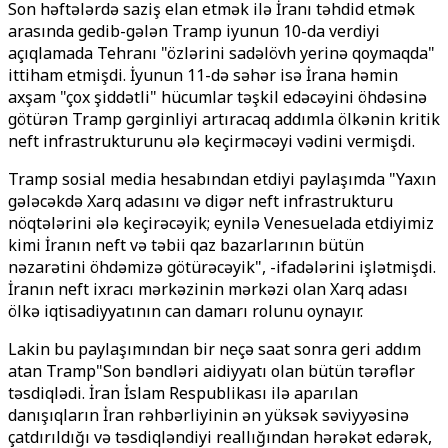
Son həftələrdə saziş elan etmək ilə İranı təhdid etmək
arasında gedib-gələn Tramp iyunun 10-da verdiyi
açıqlamada Tehranı "özlərini sadəlövh yerinə qoymaqda"
ittiham etmişdi. İyunun 11-də səhər isə İrana həmin
axşam "çox şiddətli" hücumlar təşkil edəcəyini öhdəsinə
götürən Tramp gərginliyi artıracaq addımla ölkənin kritik
neft infrastrukturunu ələ keçirməcəyi vədini vermişdi.
Tramp sosial media hesabından etdiyi paylaşımda "Yaxın
gələcəkdə Xarq adasını və digər neft infrastrukturu
nöqtələrini ələ keçirəcəyik; eynilə Venesuelada etdiyimiz
kimi İranın neft və təbii qaz bazarlarının bütün
nəzarətini öhdəmizə götürəcəyik", -ifadələrini işlətmişdi.
İranın neft ixracı mərkəzinin mərkəzi olan Xarq adası
ölkə iqtisadiyyatının can damarı rolunu oynayır.
Lakin bu paylaşımından bir neçə saat sonra geri addım
atan Tramp"Son bəndləri aidiyyatı olan bütün tərəflər
təsdiqlədi. İran İslam Respublikası ilə aparılan
danışıqların İran rəhbərliyinin ən yüksək səviyyəsinə
çatdırıldığı və təsdiqləndiyi reallığından hərəkət edərək,