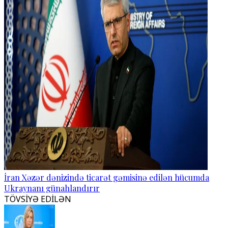
İran Xəzər dənizində ticarət gəmisinə edilən hücumda
Ukraynanı günahlandırır
TÖVSİYƏ EDİLƏN