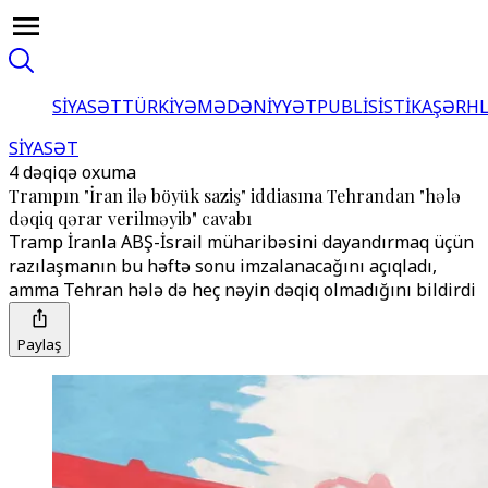
SİYASƏT
TÜRKİYƏ
MƏDƏNİYYƏT
PUBLİSİSTİKA
ŞƏRH
SİYASƏT
4 dəqiqə oxuma
Trampın "İran ilə böyük saziş" iddiasına Tehrandan "hələ
dəqiq qərar verilməyib" cavabı
Tramp İranla ABŞ-İsrail müharibəsini dayandırmaq üçün
razılaşmanın bu həftə sonu imzalanacağını açıqladı,
amma Tehran hələ də heç nəyin dəqiq olmadığını bildirdi
Paylaş