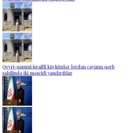
Qeyri-qanuni israilli köçkünlər İordan çayının qərb
sahilində iki məscidi yandırıblar