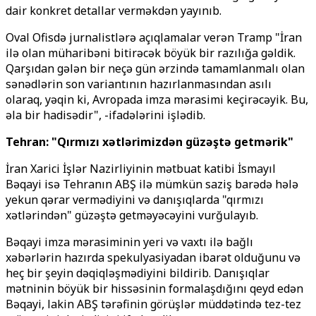
dair konkret detallar verməkdən yayınıb.
Oval Ofisdə jurnalistlərə açıqlamalar verən Tramp "İran
ilə olan müharibəni bitirəcək böyük bir razılığa gəldik.
Qarşıdan gələn bir neçə gün ərzində tamamlanmalı olan
sənədlərin son variantının hazırlanmasından asılı
olaraq, yəqin ki, Avropada imza mərasimi keçirəcəyik. Bu,
əla bir hadisədir", -ifadələrini işlədib.
Tehran: "Qırmızı xətlərimizdən güzəştə getmərik"
İran Xarici İşlər Nazirliyinin mətbuat katibi İsmayıl
Bəqayi isə Tehranın ABŞ ilə mümkün saziş barədə hələ
yekun qərar vermədiyini və danışıqlarda "qırmızı
xətlərindən" güzəştə getməyəcəyini vurğulayıb.
Bəqayi imza mərasiminin yeri və vaxtı ilə bağlı
xəbərlərin hazırda spekulyasiyadan ibarət olduğunu və
heç bir şeyin dəqiqləşmədiyini bildirib. Danışıqlar
mətninin böyük bir hissəsinin formalaşdığını qeyd edən
Bəqayi, lakin ABŞ tərəfinin görüşlər müddətində tez-tez