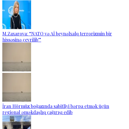
M.Zaxarova: “NATO və Aİ beynəlxalq terrorizmin bir
hissəsinə çevrilib”
İran Hörmüz boğazında sabitliyi bərpa etmək üçün
regional əməkdaşlıq çağırışı edib