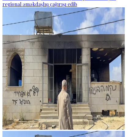
regional əməkdaşlıq çağırışı edib