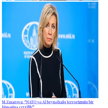
M.Zaxarova: “NATO və Aİ beynəlxalq terrorizmin bir
hissəsinə çevrilib”