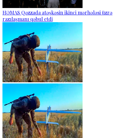
HƏMAS Qəzzada atəşkəsin ikinci mərhələsi üzrə
razılaşmanı qəbul etdi