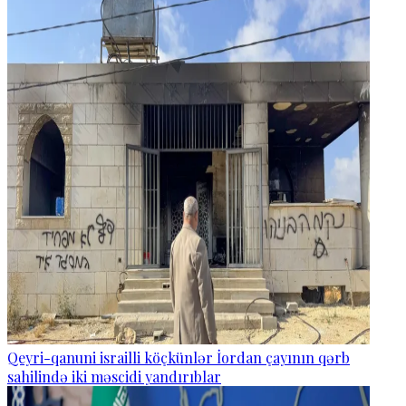
Qeyri-qanuni israilli köçkünlər İordan çayının qərb
sahilində iki məscidi yandırıblar