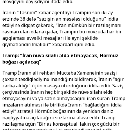
mövqeyini dəyişdiyini ifadə edib.
İranın "Tasnim" xəbər agentliyi Trampın son iki ay
ərzində 38 dəfə "sazişin an məsələsi olduğunu" iddia
etdiyinə diqqət çəkərək, "İran mümkün bir razılaşmanı
rəsmən elan edənə qədər, Trampın bu mövzuda hər bir
açıqlaması əvvəlki mesajları ilə eyni şəkildə
qiymətləndirilməlidir" xəbərdarlığını edib.
Tramp: "İran nüvə silahı əldə etməyəcək, Hörmüz
boğazı açılacaq"
Tramp İranın ali rəhbəri Müctəba Xameneinin sazişi
şəxsən təsdiqlədiyinə inandığını bildirərək, İranın "ağır
zərbə aldığı" üçün masaya oturduğunu iddia edib. Saziş
çərçivəsində İranın heç bir şəkildə nüvə silahı əldə
etməyəcəyini və ya satın almayacağını irən sürən Tramp
imzaların atılması ilə birlikdə İranın “bağladığını iddia
etdiyi” strateji Hörmüz boğazının da yenidən dəniz
nəqliyyatına açılacağını sözlərinə əlavə edib. Tramp
razılaşma üçün "Bir az konseptual, lakin çox güclü bir