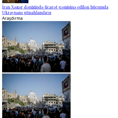
İran Xəzər dənizində ticarət gəmisinə edilən hücumda
Ukraynanı günahlandırır
Araşdırma