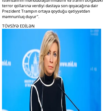
istehsalının məhdudlaşdırılmasını və İranın bölgədəki
terror qollarına verdiyi dəstəyə son qoyacağına dair
Prezident Trampın ortaya qoyduğu qətiyyətdən
məmnunluq duyur".
TÖVSİYƏ EDİLƏN