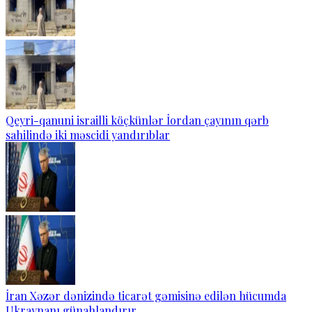
Qeyri-qanuni israilli köçkünlər İordan çayının qərb
sahilində iki məscidi yandırıblar
İran Xəzər dənizində ticarət gəmisinə edilən hücumda
Ukraynanı günahlandırır