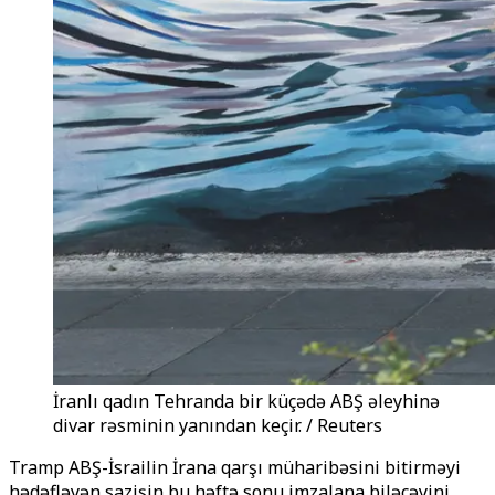
İranlı qadın Tehranda bir küçədə ABŞ əleyhinə
divar rəsminin yanından keçir. / Reuters
Tramp ABŞ-İsrailin İrana qarşı müharibəsini bitirməyi
hədəfləyən sazişin bu həftə sonu imzalana biləcəyini