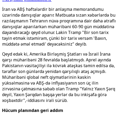
İran və ABŞ həftələrdir bir anlaşma memorandumu
üzərində danışıqlar aparır. Mətbuata sızan xəbərlərdə bu
razılaşmanın Tehranın nüvə proqramına dair daha ətraflı
danışıqlar aparılarkən müharibəni 60-90 gün müddətinə
dayandıracağı qeyd olunur. Lakin Tramp "Bir son tarix
təyin etmək istəmirəm, çünki bir tarix versəm 'Baxın,
müddətə əməl etmədi' deyəcəksiniz" deyib.
Qeyd edək ki, Amerika Birləşmiş Ştatları və İsrail İrana
qarşı müharibəni 28 fevralda başlatmışdı. Aprel ayında
Pakistanın vasitəçiliyi ilə kövrək atəşkəs təmin edilsə də,
tərəflər son günlərdə yenidən qarşılıqlı atəş açmışdı.
Müharibəni qlobal neft qiymətlərinin kəskin
yüksəlməsinə və ABŞ-də inflyasiyanın son üç ilin
zirvəsinə çatmasına səbəb olan Tramp "Yalnız Yaxın Şərq
deyil, Yaxın Şərqdən başqa yerlər də bu inkişafa görə
xoşbəxtdir",-iddiasını irəli sürüb.
Hücum planından geri addım