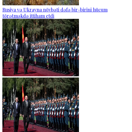
Rusiya və Ukrayna növbəti dəfə bir-birini hücum
törətməkdə ittiham etdi