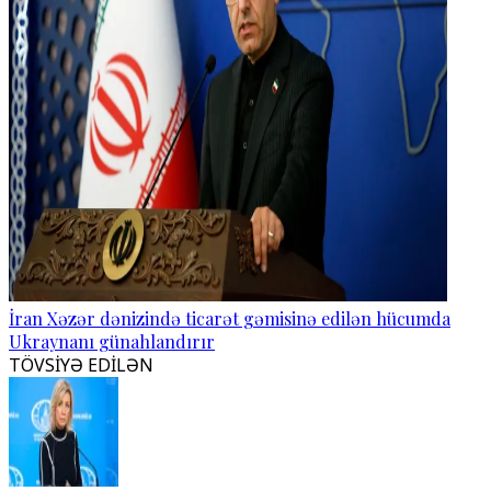
İran Xəzər dənizində ticarət gəmisinə edilən hücumda
Ukraynanı günahlandırır
TÖVSİYƏ EDİLƏN