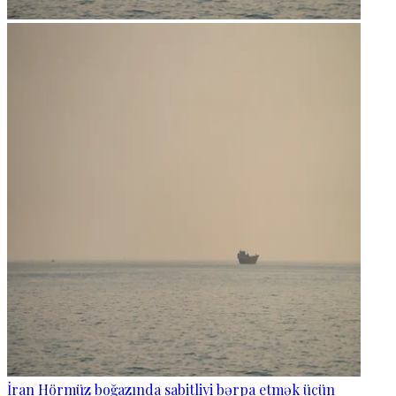
İran Hörmüz boğazında sabitliyi bərpa etmək üçün