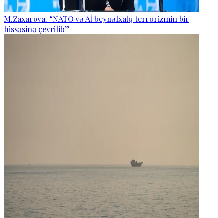
M.Zaxarova: “NATO və Aİ beynəlxalq terrorizmin bir
hissəsinə çevrilib”