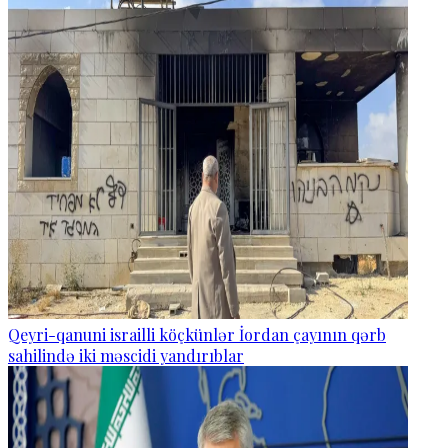
Qeyri-qanuni israilli köçkünlər İordan çayının qərb
sahilində iki məscidi yandırıblar