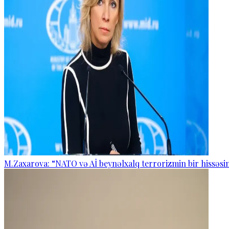
M.Zaxarova: “NATO və Aİ beynəlxalq terrorizmin bir hissəsin