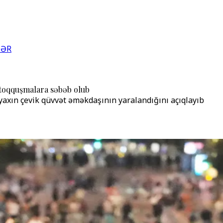
LƏR
 toqquşmalara səbəb olub
 yaxın çevik qüvvət əməkdaşının yaralandığını açıqlayıb