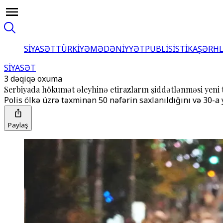
SİYASƏT
TÜRKİYƏ
MƏDƏNİYYƏT
PUBLİSİSTİKA
ŞƏRH
SİYASƏT
3 dəqiqə oxuma
Serbiyada hökumət əleyhinə etirazların şiddətlənməsi yeni
Polis ölkə üzrə təxminən 50 nəfərin saxlanıldığını və 30-a
Paylaş