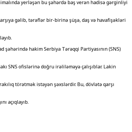
imalında yerləşən bu şəhərdə baş verən hadisə gərginliyi
şıya gəlib, tərəflər bir-birinə şüşə, daş və havafişəkləri
layıb.
Sad şəhərində hakim Serbiya Tərəqqi Partiyasının (SNS)
kı SNS ofislərinə doğru irəliləməyə çalışıblar. Lakin
rakılıq törətmək istəyən şəxslərdir. Bu, dövlətə qarşı
nı açıqlayıb.