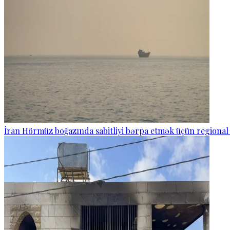
İran Hörmüz boğazında sabitliyi bərpa etmək üçün regional 