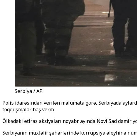
Serbiya / AP
Polis idarəsindən verilən məlumata görə, Serbiyada aylardı
toqquşmalar baş verib.
Ölkədəki etiraz aksiyaları noyabr ayında Novi Sad dəmir y
Serbiyanın müxtəlif şəhərlərində korrupsiya əleyhinə nüma