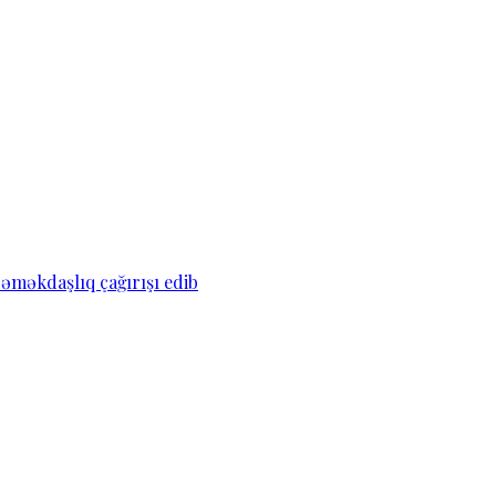
əməkdaşlıq çağırışı edib