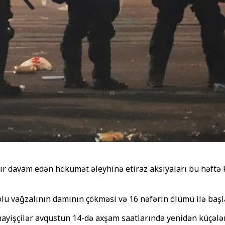
r davam edən hökumət əleyhinə etiraz aksiyaları bu həftə kü
olu vağzalının damının çökməsi və 16 nəfərin ölümü ilə başl
yişçilər avqustun 14-də axşam saatlarında yenidən küçələrə