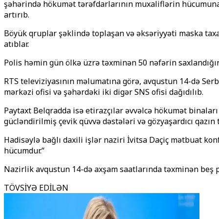
şəhərində hökumət tərəfdarlarının muxaliflərin hücumuna 
artırıb.
Böyük qruplar şəklində toplaşan və əksəriyyəti maska taxan
atıblar.
Polis həmin gün ölkə üzrə təxminən 50 nəfərin saxlandığın
RTS televiziyasının məlumatına görə, avqustun 14-də Serb
mərkəzi ofisi və şəhərdəki iki digər SNS ofisi dağıdılıb.
Paytaxt Belqradda isə etirazçılar əvvəlcə hökumət binaları 
gücləndirilmiş çevik qüvvə dəstələri və gözyaşardıcı qazın t
Hadisəylə bağlı daxili işlər naziri İvitsa Daçiç mətbuat konf
hücumdur.”
Nazirlik avqustun 14-də axşam saatlarında təxminən beş pol
TÖVSİYƏ EDİLƏN