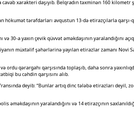
cavab xarakteri daşıyıb. Belqradın təxminən 160 kilometr ş
 hökumət tərəfdarları avqustun 13-də etirazçılarla qarşı-qar
ı və 30-a yaxın çevik qüvvət əməkdaşının yaralandığını açıq
iyanın müxtəlif şəhərlərinə yayılan etirazlar zamanı Novi 
və ordu qərargahı qarşısında toplaşıb, daha sonra yaxınlıqda
ətbiqi bu cəhdin qarşısını alıb.
ransında deyib: “Bunlar artıq dinc tələbə etirazları deyil, zo
is əməkdaşının yaralandığını və 14 etirazçının saxlanıldığı