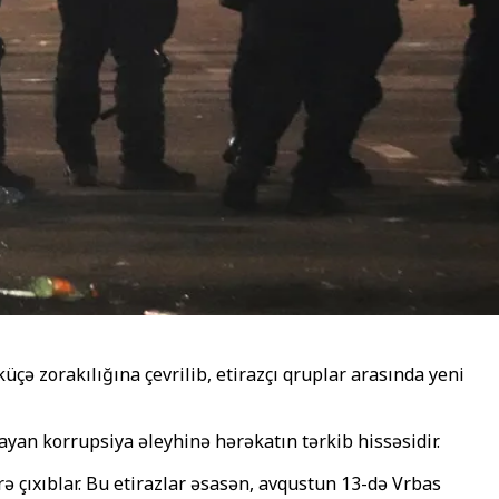
çə zorakılığına çevrilib, etirazçı qruplar arasında yeni
ayan korrupsiya əleyhinə hərəkatın tərkib hissəsidir.
 çıxıblar. Bu etirazlar əsasən, avqustun 13-də Vrbas