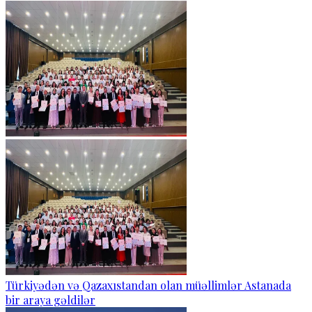
Türkiyədən və Qazaxıstandan olan müəllimlər Astanada
bir araya gəldilər