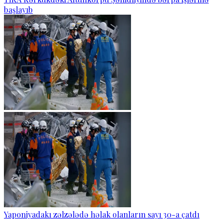
başlayıb
Yaponiyadakı zəlzələdə həlak olanların sayı 30-a çatdı