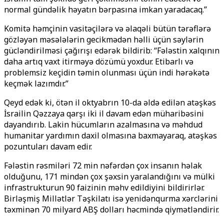
normal gündəlik həyatın bərpasına imkan yaradacaq.”
Komitə həmçinin vasitəçilərə və əlaqəli bütün tərəflərə
gözləyən məsələlərin gecikmədən həlli üçün səylərin
gücləndirilməsi çağırışı edərək bildirib: “Fələstin xalqının
daha artıq vaxt itirməyə dözümü yoxdur. Etibarlı və
problemsiz keçidin təmin olunması üçün indi hərəkətə
keçmək lazımdır.”
Qeyd edək ki, ötən il oktyabrın 10-da əldə edilən atəşkəs
İsrailin Qəzzaya qarşı iki il davam edən müharibəsini
dayandırıb. Lakin hücumların azalmasına və məhdud
humanitar yardımın daxil olmasına baxmayaraq, atəşkəs
pozuntuları davam edir.
Fələstin rəsmiləri 72 min nəfərdən çox insanın həlak
olduğunu, 171 mindən çox şəxsin yaralandığını və mülki
infrastrukturun 90 faizinin məhv edildiyini bildirirlər.
Birləşmiş Millətlər Təşkilatı isə yenidənqurma xərclərini
təxminən 70 milyard ABŞ dolları həcmində qiymətləndirir.