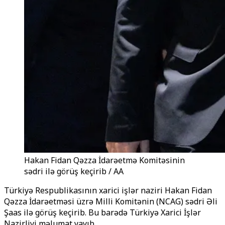
Hakan Fidan Qəzza İdarəetmə Komitəsinin
sədri ilə görüş keçirib / AA
Türkiyə Respublikasının xarici işlər naziri Hakan Fidan
Qəzza İdarəetməsi üzrə Milli Komitənin (NCAG) sədri Əli
Şaas ilə görüş keçirib. Bu barədə Türkiyə Xarici İşlər
Nazirliyi məlumat yayıb.