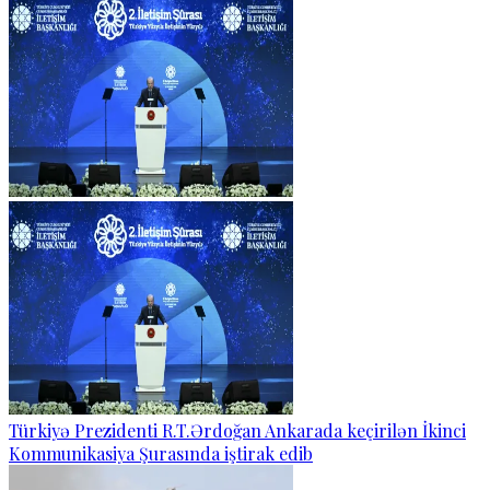
Türkiyə Prezidenti R.T.Ərdoğan Ankarada keçirilən İkinci
Kommunikasiya Şurasında iştirak edib