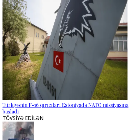
Türkiyənin F-16 qırıcıları Estoniyada NATO missiyasına
başladı
TÖVSİYƏ EDİLƏN