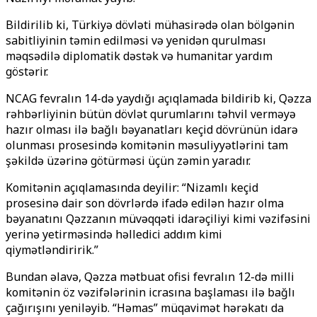
Bildirilib ki, Türkiyə dövləti mühasirədə olan bölgənin
sabitliyinin təmin edilməsi və yenidən qurulması
məqsədilə diplomatik dəstək və humanitar yardım
göstərir.
NCAG fevralın 14-də yaydığı açıqlamada bildirib ki, Qəzza
rəhbərliyinin bütün dövlət qurumlarını təhvil verməyə
hazır olması ilə bağlı bəyanatları keçid dövrünün idarə
olunması prosesində komitənin məsuliyyətlərini tam
şəkildə üzərinə götürməsi üçün zəmin yaradır.
Komitənin açıqlamasında deyilir: “Nizamlı keçid
prosesinə dair son dövrlərdə ifadə edilən hazır olma
bəyanatını Qəzzanın müvəqqəti idarəçiliyi kimi vəzifəsini
yerinə yetirməsində həlledici addım kimi
qiymətləndiririk.”
Bundan əlavə, Qəzza mətbuat ofisi fevralın 12-də milli
komitənin öz vəzifələrinin icrasına başlaması ilə bağlı
çağırışını yeniləyib. “Həmas” müqavimət hərəkatı da