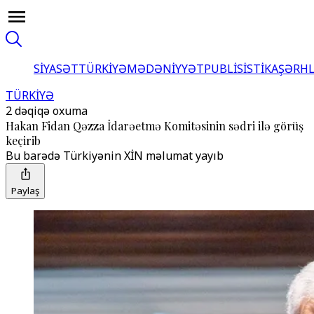
SİYASƏT
TÜRKİYƏ
MƏDƏNİYYƏT
PUBLİSİSTİKA
ŞƏRH
TÜRKİYƏ
2 dəqiqə oxuma
Hakan Fidan Qəzza İdarəetmə Komitəsinin sədri ilə görüş
keçirib
Bu barədə Türkiyənin XİN məlumat yayıb
Paylaş