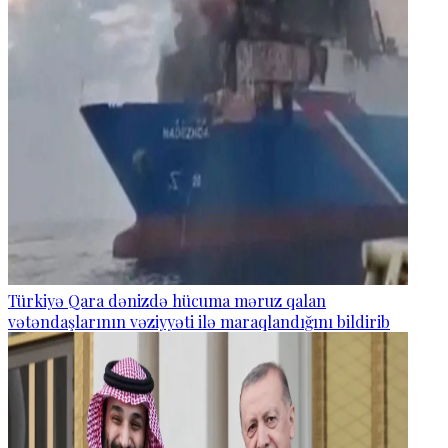
Türkiyə Qara dənizdə hücuma məruz qalan
vətəndaşlarının vəziyyəti ilə maraqlandığını bildirib