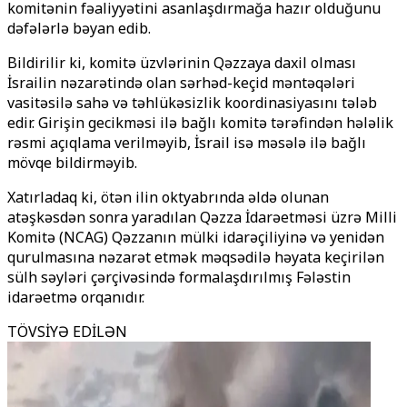
komitənin fəaliyyətini asanlaşdırmağa hazır olduğunu
dəfələrlə bəyan edib.
Bildirilir ki, komitə üzvlərinin Qəzzaya daxil olması
İsrailin nəzarətində olan sərhəd-keçid məntəqələri
vasitəsilə sahə və təhlükəsizlik koordinasiyasını tələb
edir. Girişin gecikməsi ilə bağlı komitə tərəfindən hələlik
rəsmi açıqlama verilməyib, İsrail isə məsələ ilə bağlı
mövqe bildirməyib.
Xatırladaq ki, ötən ilin oktyabrında əldə olunan
atəşkəsdən sonra yaradılan Qəzza İdarəetməsi üzrə Milli
Komitə (NCAG) Qəzzanın mülki idarəçiliyinə və yenidən
qurulmasına nəzarət etmək məqsədilə həyata keçirilən
sülh səyləri çərçivəsində formalaşdırılmış Fələstin
idarəetmə orqanıdır.
TÖVSİYƏ EDİLƏN