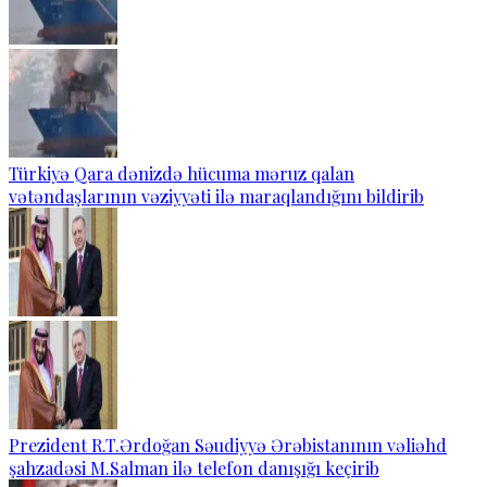
Türkiyə Qara dənizdə hücuma məruz qalan
vətəndaşlarının vəziyyəti ilə maraqlandığını bildirib
Prezident R.T.Ərdoğan Səudiyyə Ərəbistanının vəliəhd
şahzadəsi M.Salman ilə telefon danışığı keçirib