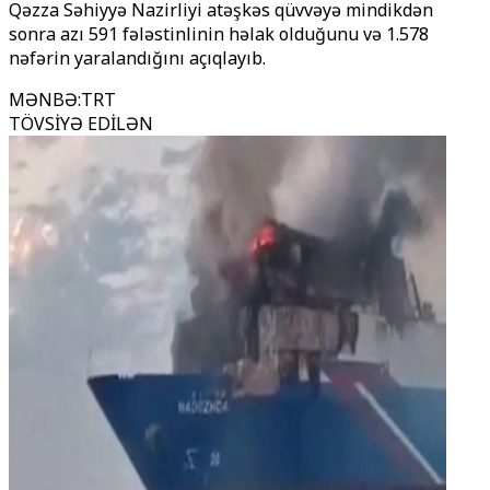
Qəzza Səhiyyə Nazirliyi atəşkəs qüvvəyə mindikdən
sonra azı 591 fələstinlinin həlak olduğunu və 1.578
nəfərin yaralandığını açıqlayıb.
MƏNBƏ
:
TRT
TÖVSİYƏ EDİLƏN