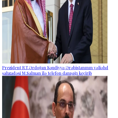
Prezident R.T.Ərdoğan Səudiyyə Ərəbistanının vəliəhd
şahzadəsi M.Salman ilə telefon danışığı keçirib