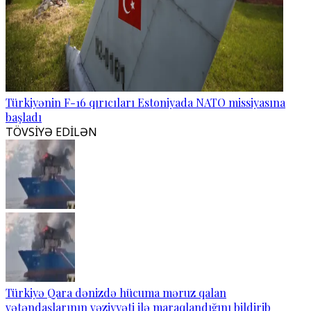
Türkiyənin F-16 qırıcıları Estoniyada NATO missiyasına
başladı
TÖVSİYƏ EDİLƏN
Türkiyə Qara dənizdə hücuma məruz qalan
vətəndaşlarının vəziyyəti ilə maraqlandığını bildirib