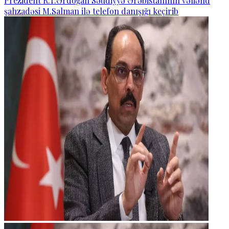
Prezident R.T.Ərdoğan Səudiyyə Ərəbistanının vəliəhd
şahzadəsi M.Salman ilə telefon danışığı keçirib