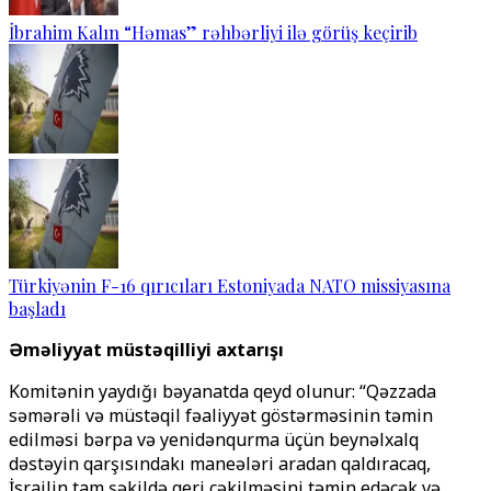
İbrahim Kalın “Həmas” rəhbərliyi ilə görüş keçirib
Türkiyənin F-16 qırıcıları Estoniyada NATO missiyasına
başladı
Əməliyyat müstəqilliyi axtarışı
Komitənin yaydığı bəyanatda qeyd olunur: “Qəzzada
səmərəli və müstəqil fəaliyyət göstərməsinin təmin
edilməsi bərpa və yenidənqurma üçün beynəlxalq
dəstəyin qarşısındakı maneələri aradan qaldıracaq,
İsrailin tam şəkildə geri çəkilməsini təmin edəcək və