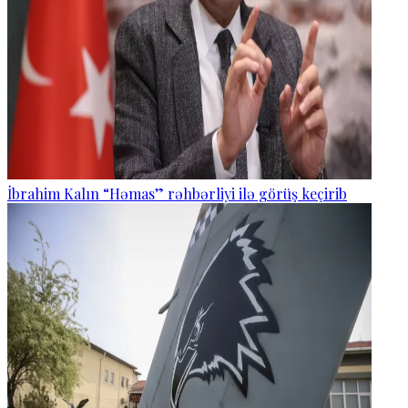
İbrahim Kalın “Həmas” rəhbərliyi ilə görüş keçirib