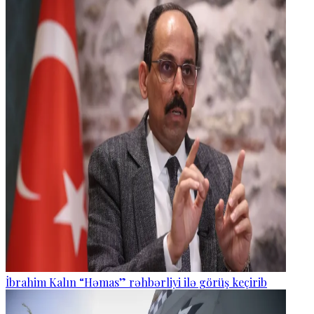
İbrahim Kalın “Həmas” rəhbərliyi ilə görüş keçirib