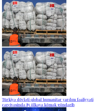
Türkiyə dövləti qlobal humanitar yardım fəaliyyəti
çərçivəsində 85 ölkəyə kömək göndərib