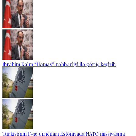
İbrahim Kalın “Həmas” rəhbərliyi ilə görüş keçirib
Türkiyənin F-16 qırıcıları Estoniyada NATO missiyasına