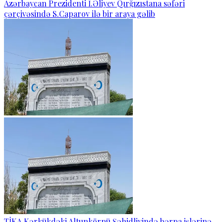
Azərbaycan Prezidenti İ.Əliyev Qırğızıstana səfəri
çərçivəsində S.Caparov ilə bir araya gəlib
TİKA Kərkükdəki Altunkörpü Şəhidliyində bərpa işlərinə