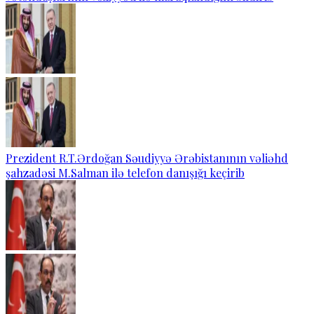
Prezident R.T.Ərdoğan Səudiyyə Ərəbistanının vəliəhd
şahzadəsi M.Salman ilə telefon danışığı keçirib