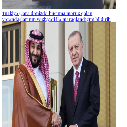
Türkiyə Qara dənizdə hücuma məruz qalan
vətəndaşlarının vəziyyəti ilə maraqlandığını bildirib