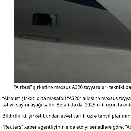
“Airbus” şirkətinə məxsus A320 təyyarələri texniki ba
“Airbus” şirkəti
orta məsafəli “A320” ailəsinə məxsus
təyya
təhvil sayını aşağı salıb. Beləliklə də, 2025-ci il üçün təxm
Bildirilir ki, şirkət bundan əvvəl cari il üzrə təhvil planın
“Reuters” xəbər agentliyinin əldə etdiyi sənədlərə görə, 