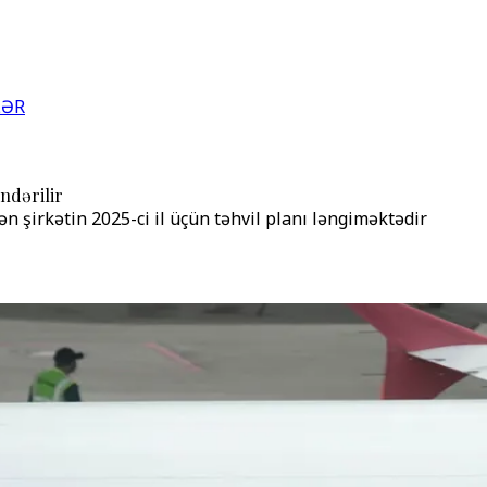
LƏR
ndərilir
 şirkətin 2025-ci il üçün təhvil planı ləngiməktədir