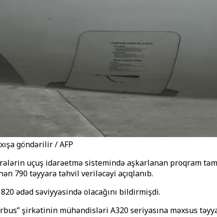
xışa göndərilir / AFP
rələrin
uçuş idarəetmə sistemində aşkarlanan proqram təm
inən 790 təyyarə təhvil veriləcəyi açıqlanıb.
ın 820 ədəd səviyyəsində olacağını bildirmişdi.
“Airbus” şirkətinin mühəndisləri A320 seriyasına məxsus təy