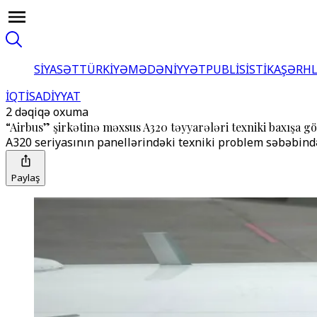
SİYASƏT
TÜRKİYƏ
MƏDƏNİYYƏT
PUBLİSİSTİKA
ŞƏRH
İQTİSADİYYAT
2 dəqiqə oxuma
“Airbus” şirkətinə məxsus A320 təyyarələri texniki baxışa gö
A320 seriyasının panellərindəki texniki problem səbəbindən
Paylaş