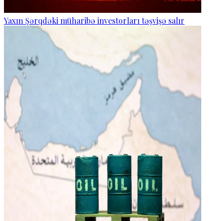
Yaxın Şərqdəki müharibə investorları təşvişə salır