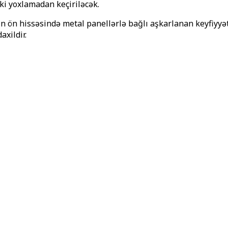
ki yoxlamadan keçiriləcək.
rin ön hissəsində metal panellərlə bağlı aşkarlanan keyfi
xildir.