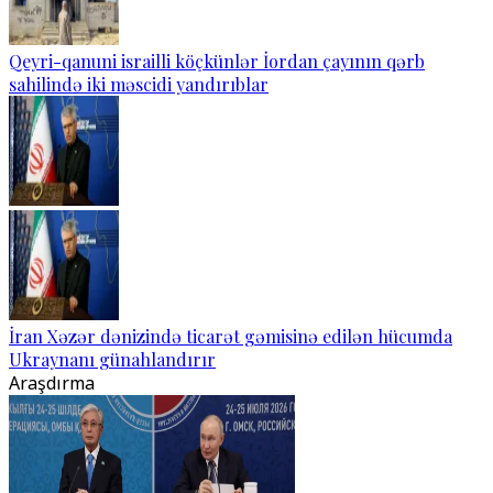
Qeyri-qanuni israilli köçkünlər İordan çayının qərb
sahilində iki məscidi yandırıblar
İran Xəzər dənizində ticarət gəmisinə edilən hücumda
Ukraynanı günahlandırır
Araşdırma