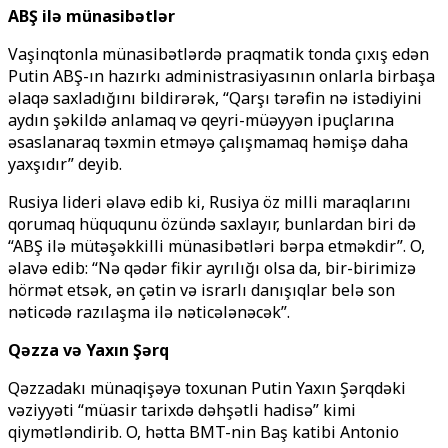
ABŞ ilə münasibətlər
Vaşinqtonla münasibətlərdə praqmatik tonda çıxış edən
Putin ABŞ-ın hazırkı administrasiyasının onlarla birbaşa
əlaqə saxladığını bildirərək, “Qarşı tərəfin nə istədiyini
aydın şəkildə anlamaq və qeyri-müəyyən ipuçlarına
əsaslanaraq təxmin etməyə çalışmamaq həmişə daha
yaxşıdır” deyib.
Rusiya lideri əlavə edib ki, Rusiya öz milli maraqlarını
qorumaq hüququnu özündə saxlayır, bunlardan biri də
“ABŞ ilə mütəşəkkilli münasibətləri bərpa etməkdir”. O,
əlavə edib: “Nə qədər fikir ayrılığı olsa da, bir-birimizə
hörmət etsək, ən çətin və israrlı danışıqlar belə son
nəticədə razılaşma ilə nəticələnəcək”.
Qəzza və Yaxın Şərq
Qəzzadakı münaqişəyə toxunan Putin Yaxın Şərqdəki
vəziyyəti “müasir tarixdə dəhşətli hadisə” kimi
qiymətləndirib. O, hətta BMT-nin Baş katibi Antonio