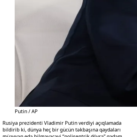
Putin / AP
Rusiya prezidenti Vladimir Putin verdiyi açıqlamada
bildirib ki, dünya heç bir gücün təkbaşına qaydaları
müəyyən edə bilməyəcəyi “polisentrik dövrə” qədəm