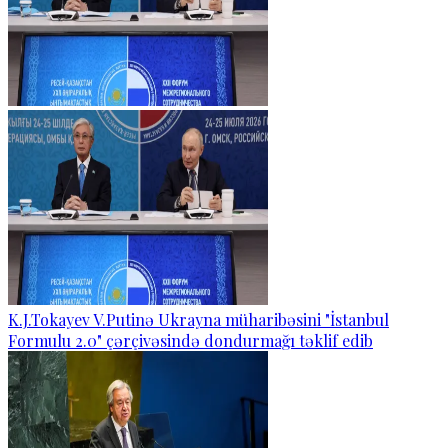
K.J.Tokayev V.Putinə Ukrayna müharibəsini "İstanbul
Formulu 2.0" çərçivəsində dondurmağı təklif edib