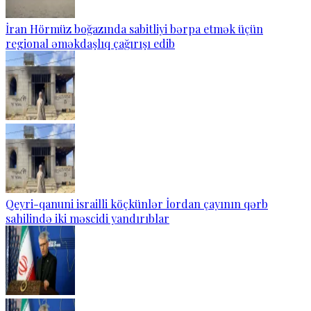
İran Hörmüz boğazında sabitliyi bərpa etmək üçün
regional əməkdaşlıq çağırışı edib
Qeyri-qanuni israilli köçkünlər İordan çayının qərb
sahilində iki məscidi yandırıblar