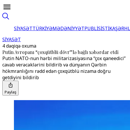
SİYASƏT
TÜRKİYƏ
MƏDƏNİYYƏT
PUBLİSİSTİKA
ŞƏRH
SİYASƏT
4 dəqiqə oxuma
Putin Avropanı “çoxqütblü dövr”lə bağlı xəbərdar etdi
Putin NATO-nun hərbi militarizasiyasına “çox qaneedici”
cavab verəcəklərini bildirib və dünyanın Qərbin
hökmranlığını rədd edən çoxqütblü nizama doğru
getdiyini bildirib
Paylaş