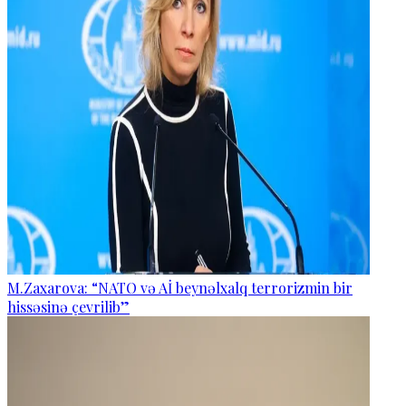
M.Zaxarova: “NATO və Aİ beynəlxalq terrorizmin bir
hissəsinə çevrilib”