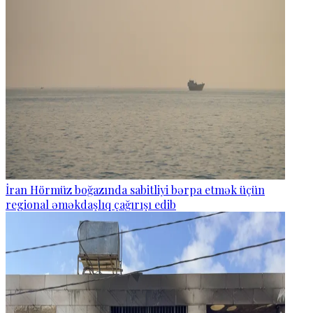
İran Hörmüz boğazında sabitliyi bərpa etmək üçün
regional əməkdaşlıq çağırışı edib