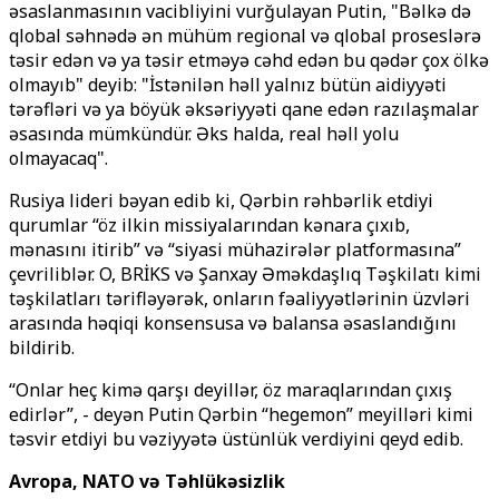
əsaslanmasının vacibliyini vurğulayan Putin, "Bəlkə də
qlobal səhnədə ən mühüm regional və qlobal proseslərə
təsir edən və ya təsir etməyə cəhd edən bu qədər çox ölkə
olmayıb" deyib: "İstənilən həll yalnız bütün aidiyyəti
tərəfləri və ya böyük əksəriyyəti qane edən razılaşmalar
əsasında mümkündür. Əks halda, real həll yolu
olmayacaq".
Rusiya lideri bəyan edib ki, Qərbin rəhbərlik etdiyi
qurumlar “öz ilkin missiyalarından kənara çıxıb,
mənasını itirib” və “siyasi mühazirələr platformasına”
çevriliblər. O, BRİKS və Şanxay Əməkdaşlıq Təşkilatı kimi
təşkilatları tərifləyərək, onların fəaliyyətlərinin üzvləri
arasında həqiqi konsensusa və balansa əsaslandığını
bildirib.
“Onlar heç kimə qarşı deyillər, öz maraqlarından çıxış
edirlər”, - deyən Putin Qərbin “hegemon” meyilləri kimi
təsvir etdiyi bu vəziyyətə üstünlük verdiyini qeyd edib.
Avropa, NATO və Təhlükəsizlik