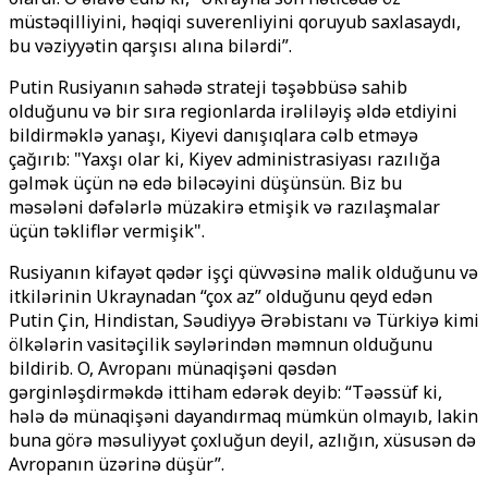
müstəqilliyini, həqiqi suverenliyini qoruyub saxlasaydı,
bu vəziyyətin qarşısı alına bilərdi”.
Putin Rusiyanın sahədə strateji təşəbbüsə sahib
olduğunu və bir sıra regionlarda irəliləyiş əldə etdiyini
bildirməklə yanaşı, Kiyevi danışıqlara cəlb etməyə
çağırıb: "Yaxşı olar ki, Kiyev administrasiyası razılığa
gəlmək üçün nə edə biləcəyini düşünsün. Biz bu
məsələni dəfələrlə müzakirə etmişik və razılaşmalar
üçün təkliflər vermişik".
Rusiyanın kifayət qədər işçi qüvvəsinə malik olduğunu və
itkilərinin Ukraynadan “çox az” olduğunu qeyd edən
Putin Çin, Hindistan, Səudiyyə Ərəbistanı və Türkiyə kimi
ölkələrin vasitəçilik səylərindən məmnun olduğunu
bildirib. O, Avropanı münaqişəni qəsdən
gərginləşdirməkdə ittiham edərək deyib: “Təəssüf ki,
hələ də münaqişəni dayandırmaq mümkün olmayıb, lakin
buna görə məsuliyyət çoxluğun deyil, azlığın, xüsusən də
Avropanın üzərinə düşür”.