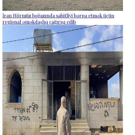
İran Hörmüz boğazında sabitliyi bərpa etmək üçün
regional əməkdaşlıq çağırışı edib