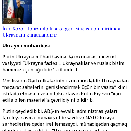
İran Xəzər dənizində ticarət gəmisinə edilən hücumda
Ukraynanı günahlandırır
Ukrayna müharibəsi
Putin Ukrayna müharibəsinə də toxunaraq, mövcud
vəziyyəti “Ukrayna faciəsi... ukraynalılar və ruslar, bizim
hamımız üçün ağrılıdır” adlandırıb.
Moskvanın Qərb ölkələrinin uzun müddətdir Ukraynadan
“nəzarət sahələrini genişləndirmək üçün bir vasitə” kimi
istifadə etməsi tezisini təkrarlayan Putin Kiyevin “xərc
edilə bilən material”a çevrildiyini bildirib.
Putin qeyd edib ki, ABŞ-ın əvvəlki administrasiyaları
fərqli yanaşma nümayiş etdirsəydi və NATO Rusiya
sərhədlərinə qədər irəliləməsəydi, münaqişədən qaçmaq
olardı. O əlavə edib ki, “Ukrayna son nəticədə öz