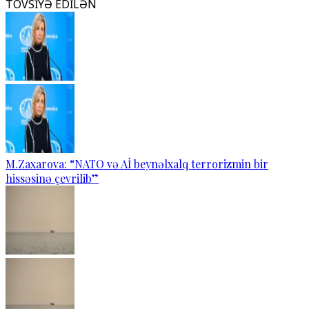
TÖVSİYƏ EDİLƏN
M.Zaxarova: “NATO və Aİ beynəlxalq terrorizmin bir
hissəsinə çevrilib”