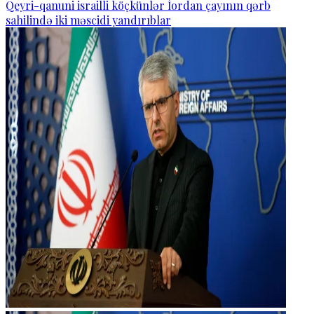
Qeyri-qanuni israilli köçkünlər İordan çayının qərb
sahilində iki məscidi yandırıblar