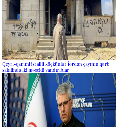
Qeyri-qanuni israilli köçkünlər İordan çayının qərb
sahilində iki məscidi yandırıblar