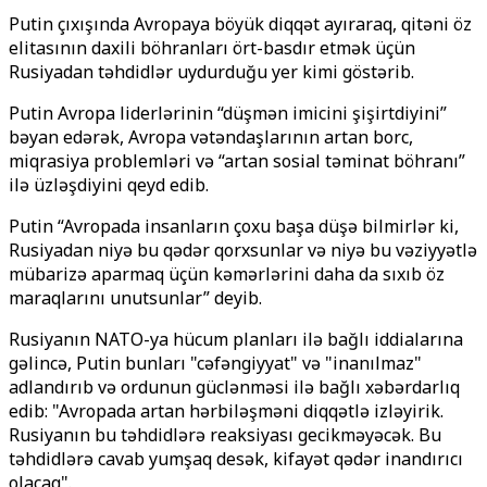
Putin çıxışında Avropaya böyük diqqət ayıraraq, qitəni öz
elitasının daxili böhranları ört-basdır etmək üçün
Rusiyadan təhdidlər uydurduğu yer kimi göstərib.
Putin Avropa liderlərinin “düşmən imicini şişirtdiyini”
bəyan edərək, Avropa vətəndaşlarının artan borc,
miqrasiya problemləri və “artan sosial təminat böhranı”
ilə üzləşdiyini qeyd edib.
Putin “Avropada insanların çoxu başa düşə bilmirlər ki,
Rusiyadan niyə bu qədər qorxsunlar və niyə bu vəziyyətlə
mübarizə aparmaq üçün kəmərlərini daha da sıxıb öz
maraqlarını unutsunlar” deyib.
Rusiyanın NATO-ya hücum planları ilə bağlı iddialarına
gəlincə, Putin bunları "cəfəngiyyat" və "inanılmaz"
adlandırıb və ordunun güclənməsi ilə bağlı xəbərdarlıq
edib: "Avropada artan hərbiləşməni diqqətlə izləyirik.
Rusiyanın bu təhdidlərə reaksiyası gecikməyəcək. Bu
təhdidlərə cavab yumşaq desək, kifayət qədər inandırıcı
olacaq".