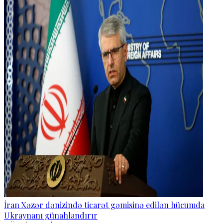
İran Xəzər dənizində ticarət gəmisinə edilən hücumda
Ukraynanı günahlandırır