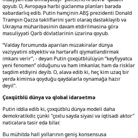
qoyub. O, Avropaya hərbi güclənmə planları barədə
xəbərdarlıq edib. Putin həmçinin ABŞ prezidenti Donald
Trampın Qəzza təkliflərini şərti olaraq dəstəkləyib və
Ukrayna müharibəsinin davam etdirilməsinə görə
məsuliyyəti Qərb dövlətlərinin üzərinə qoyub.
“Valday forumunda aparılan müzakirələr dünya
vəziyyətini obyektiv və hərtərəfli qiymətləndirmək
imkanı verir”, - deyən Putin çoxqütblülüyün “keyfiyyətcə
yeni fenomen” olduğunu və həm imkanlar, həm də risklər
təqdim etdiyini deyib. O, əlavə edib ki, heç kim uzaq bir
yerdə kiminsə qoyduğu qaydalarla oynamağa hazır
deyil".
Çoxqütblü dünya və qlobal idarəetmə
Putin iddia edib ki, çoxqütblü dünya modeli daha
demokratikdir, çünki "çoxlu sayda siyasi və iqtisadi aktor"
nəticələrə təsir edə bilər.
Bu mühitdə həll yollarının geniş konsensusa