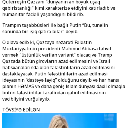
Quterreşin Qəzzanı "dünyanın ən böyük uşaq
qəbiristanlığı" kimi xarakterizə etdiyini xatırladıb və
humanitar faciəli yaşandığını bildirib.
Trampın təşəbbüsləri ilə bağlı Putin “Bu, tunelin
sonunda bir işıq gətirə bilər” deyib.
O əlavə edib ki, Qəzzaya nəzarəti Fələstin
Muxtariyyətinin prezidenti Mahmud Abbasa təhvil
vermək "üstünlük verilən variant" olacaq və Tramp
Qəzzada bütün girovların azad edilməsini və İsrail
həbsxanalarında olan fələstinlilərin azad edilməsini
dəstəkləyəcək. Putin fələstinlilərin azad edilməsi
ideyasının “dəstəyə layiq” olduğunu deyib və hər hansı
planın HƏMAS və daha geniş İslam dünyası daxil olmaqla
bütün fələstinlilər tərəfindən qəbul edilməsinin
vacibliyini vurğulayıb.
TÖVSİYƏ EDİLƏN