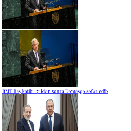
BMT Baş katibi 17 ildən sonra Dəməşqə səfər edib