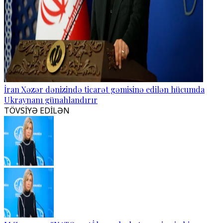
İran Xəzər dənizində ticarət gəmisinə edilən hücumda
Ukraynanı günahlandırır
TÖVSİYƏ EDİLƏN