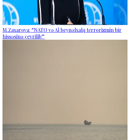
M.Zaxarova: “NATO və Aİ beynəlxalq terrorizmin bir
hissəsinə çevrilib”