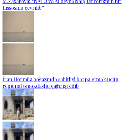
M.Zaxarova: “NATO və Aİ beynəlxalq terrorizmin bir
hissəsinə çevrilib”
İran Hörmüz boğazında sabitliyi bərpa etmək üçün
regional əməkdaşlıq çağırışı edib