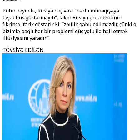
Putin deyib ki, Rusiya heç vaxt “hərbi münaqişəyə
təşəbbüs göstərməyib”, lakin Rusiya prezidentinin
fikrincə, tarix göstərir ki, “zəiflik qəbuledilməzdir, çünki o,
bizimlə bağlı hər bir problemi güc yolu ilə həll etmək
illüziyasını yaradır”.
TÖVSİYƏ EDİLƏN