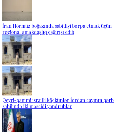
İran Hörmüz boğazında sabitliyi bərpa etmək üçün
regional əməkdaşlıq çağırışı edib
Qeyri-qanuni israilli köçkünlər İordan çayının qərb
sahilində iki məscidi yandırıblar