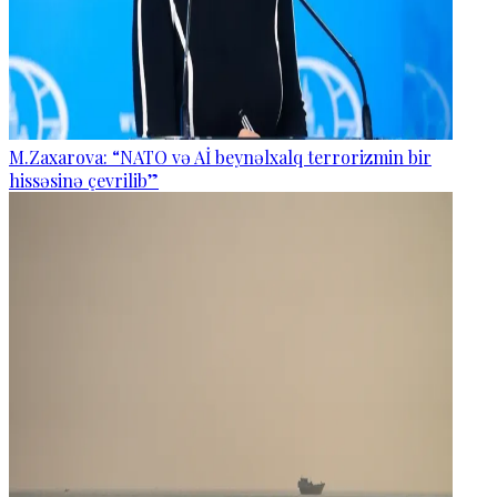
M.Zaxarova: “NATO və Aİ beynəlxalq terrorizmin bir
hissəsinə çevrilib”