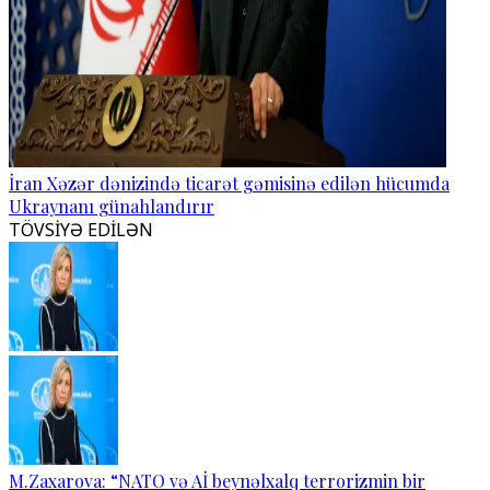
İran Xəzər dənizində ticarət gəmisinə edilən hücumda
Ukraynanı günahlandırır
TÖVSİYƏ EDİLƏN
M.Zaxarova: “NATO və Aİ beynəlxalq terrorizmin bir