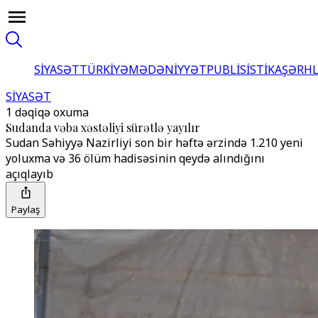
SİYASƏT
TÜRKİYƏ
MƏDƏNİYYƏT
PUBLİSİSTİKA
ŞƏRH
SİYASƏT
1 dəqiqə oxuma
Sudanda vəba xəstəliyi sürətlə yayılır
Sudan Səhiyyə Nazirliyi son bir həftə ərzində 1.210 yeni
yoluxma və 36 ölüm hadisəsinin qeydə alındığını
açıqlayıb
Paylaş