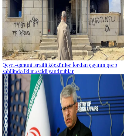
Qeyri-qanuni israilli köçkünlər İordan çayının qərb
sahilində iki məscidi yandırıblar