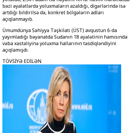
bəzi əyalətlərdə yoluxmaların azaldığı, digərlərində isə
artdığı bildirilsə də, konkret bölgələrin adları
açıqlanmayıb.
Ümumdünya Səhiyyə Təşkilatı (ÜST) avqustun 6-da
yayımladığı bəyanatda Sudanın 18 əyalətinin hamısında
vəba xəstəliyinə yoluxma hallarının təsdiqləndiyini
açıqlamışdı.
TÖVSİYƏ EDİLƏN