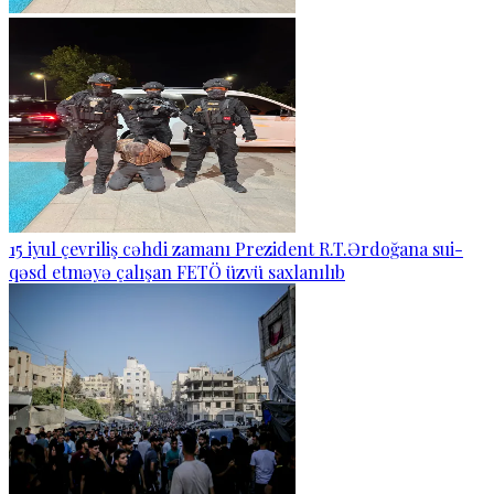
15 iyul çevriliş cəhdi zamanı Prezident R.T.Ərdoğana sui-
qəsd etməyə çalışan FETÖ üzvü saxlanılıb