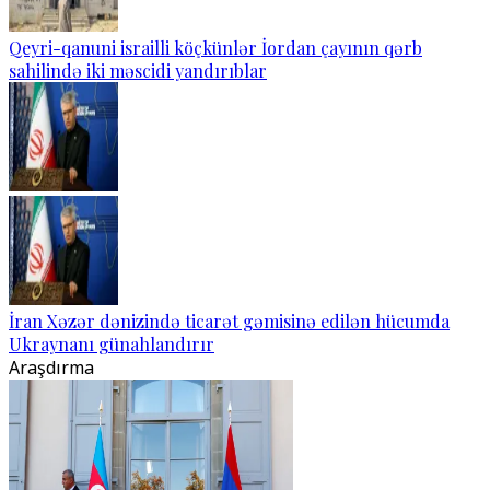
Qeyri-qanuni israilli köçkünlər İordan çayının qərb
sahilində iki məscidi yandırıblar
İran Xəzər dənizində ticarət gəmisinə edilən hücumda
Ukraynanı günahlandırır
Araşdırma