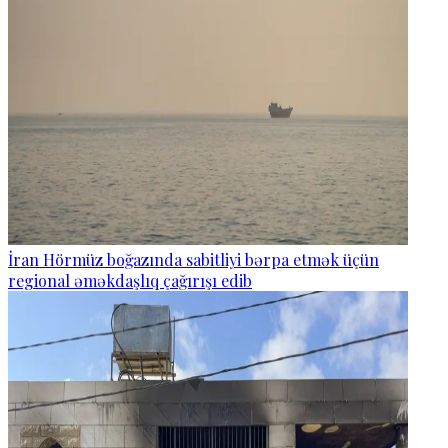
İran Hörmüz boğazında sabitliyi bərpa etmək üçün
regional əməkdaşlıq çağırışı edib