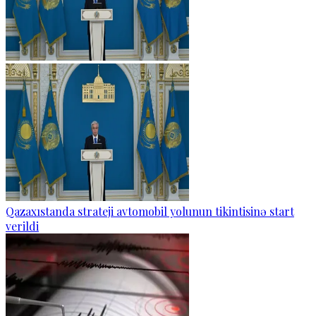
Qazaxıstanda strateji avtomobil yolunun tikintisinə start
verildi