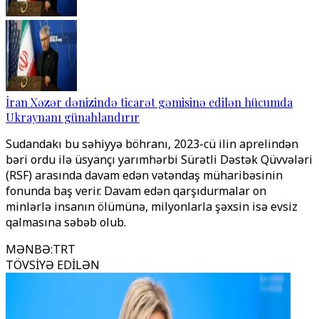
İran Xəzər dənizində ticarət gəmisinə edilən hücumda
Ukraynanı günahlandırır
Sudandakı bu səhiyyə böhranı, 2023-cü ilin aprelindən
bəri ordu ilə üsyançı yarımhərbi Sürətli Dəstək Qüvvələri
(RSF) arasında davam edən vətəndaş müharibəsinin
fonunda baş verir. Davam edən qarşıdurmalar on
minlərlə insanın ölümünə, milyonlarla şəxsin isə evsiz
qalmasına səbəb olub.
MƏNBƏ
:
TRT
TÖVSİYƏ EDİLƏN