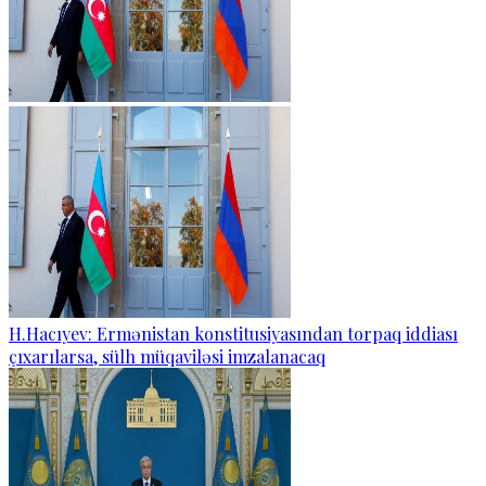
H.Hacıyev: Ermənistan konstitusiyasından torpaq iddiası
çıxarılarsa, sülh müqaviləsi imzalanacaq