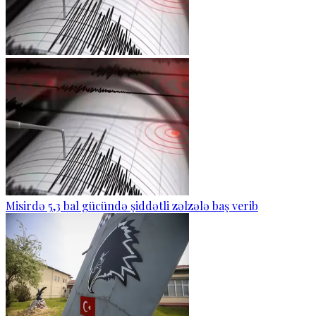
Misirdə 5,3 bal gücündə şiddətli zəlzələ baş verib