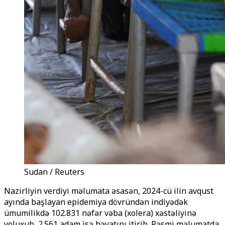
Sudan / Reuters
Nazirliyin verdiyi məlumata əsasən, 2024-cü ilin avqust
ayında başlayan epidemiya dövründən indiyədək
ümumilikdə 102.831 nəfər vəba (xolera) xəstəliyinə
yoluxub, 2.561 adam isə həyatını itirib. Rəsmi məlumatda