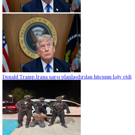
Donald Tramp İrana qarşı planlaşdırılan hücumu ləğv etdi