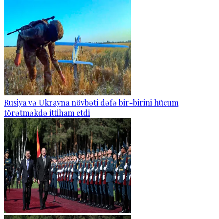
Rusiya və Ukrayna növbəti dəfə bir-birini hücum
törətməkdə ittiham etdi