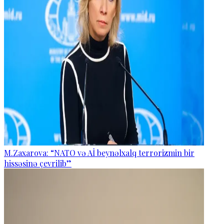
M.Zaxarova: “NATO və Aİ beynəlxalq terrorizmin bir
hissəsinə çevrilib”