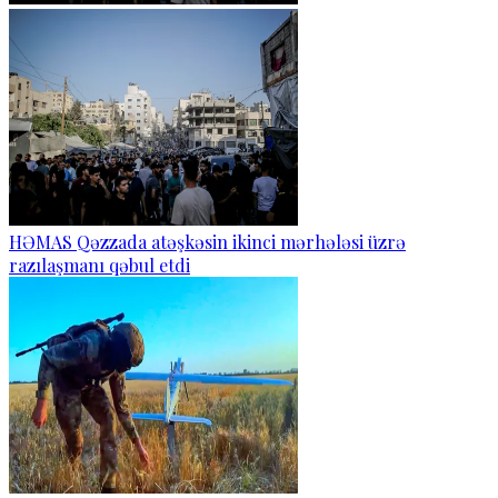
HƏMAS Qəzzada atəşkəsin ikinci mərhələsi üzrə
razılaşmanı qəbul etdi