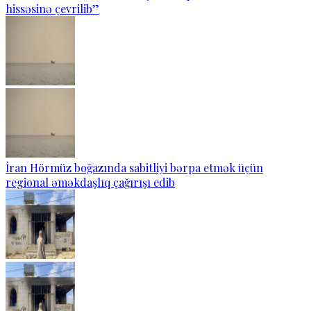
hissəsinə çevrilib”
İran Hörmüz boğazında sabitliyi bərpa etmək üçün
regional əməkdaşlıq çağırışı edib