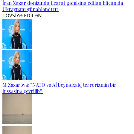
İran Xəzər dənizində ticarət gəmisinə edilən hücumda
Ukraynanı günahlandırır
TÖVSİYƏ EDİLƏN
M.Zaxarova: “NATO və Aİ beynəlxalq terrorizmin bir
hissəsinə çevrilib”