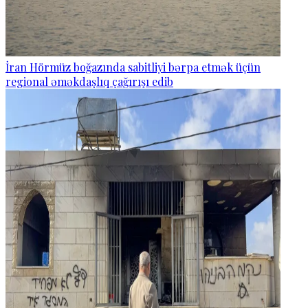
İran Hörmüz boğazında sabitliyi bərpa etmək üçün
regional əməkdaşlıq çağırışı edib