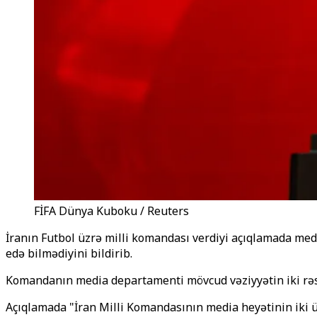
FİFA Dünya Kuboku / Reuters
İranın Futbol üzrə milli komandası verdiyi açıqlamada me
edə bilmədiyini bildirib.
Komandanın media departamenti mövcud vəziyyətin iki rəs
Açıqlamada "İran Milli Komandasının media heyətinin iki üz