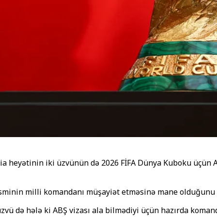
dia heyətinin iki üzvünün də 2026 FİFA Dünya Kuboku üçün A
minin milli komandanı müşayiət etməsinə mane olduğunu və
vü də hələ ki ABŞ vizası ala bilmədiyi üçün hazırda komanda 