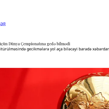
LƏR
i üçün Dünya Çempionatına gedə bilmədi
türülməsində gecikmələrə yol aça biləcəyi barədə xəbərdar