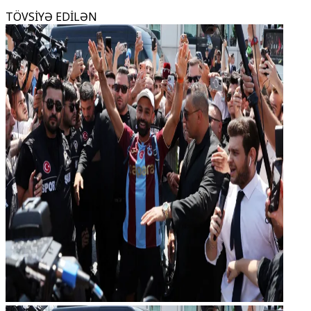
TÖVSİYƏ EDİLƏN