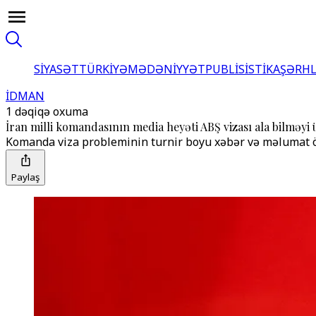
SİYASƏT
TÜRKİYƏ
MƏDƏNİYYƏT
PUBLİSİSTİKA
ŞƏRH
İDMAN
1 dəqiqə oxuma
İran milli komandasının media heyəti ABŞ vizası ala bilməy
Komanda viza probleminin turnir boyu xəbər və məlumat ö
Paylaş