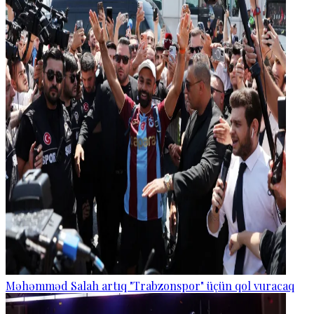
Məhəmməd Salah artıq "Trabzonspor" üçün qol vuracaq