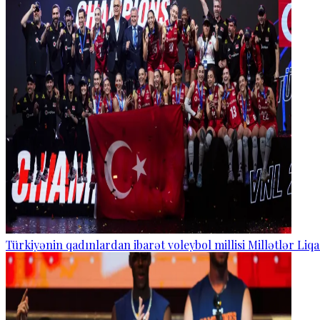
Türkiyənin qadınlardan ibarət voleybol millisi Millətlər Liq