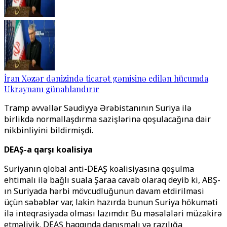
İran Xəzər dənizində ticarət gəmisinə edilən hücumda
Ukraynanı günahlandırır
Tramp əvvəllər Səudiyyə Ərəbistanının Suriya ilə
birlikdə normallaşdırma sazişlərinə qoşulacağına dair
nikbinliyini bildirmişdi.
DEAŞ-a qarşı koalisiya
Suriyanın qlobal anti-DEAŞ koalisiyasına qoşulma
ehtimalı ilə bağlı suala Şaraa cavab olaraq deyib ki, ABŞ-
ın Suriyada hərbi mövcudluğunun davam etdirilməsi
üçün səbəblər var, lakin hazırda bunun Suriya hökuməti
ilə inteqrasiyada olması lazımdır. Bu məsələləri müzakirə
etməliyik. DEAŞ haqqında danışmalı və razılığa