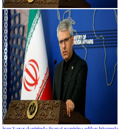
İran Xəzər dənizində ticarət gəmisinə edilən hücumda