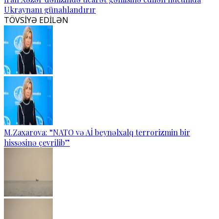
Ukraynanı günahlandırır
TÖVSİYƏ EDİLƏN
M.Zaxarova: “NATO və Aİ beynəlxalq terrorizmin bir
hissəsinə çevrilib”