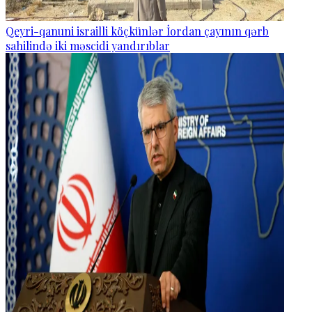
Qeyri-qanuni israilli köçkünlər İordan çayının qərb
sahilində iki məscidi yandırıblar