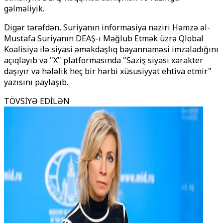
gəlməliyik.
Digər tərəfdən, Suriyanın informasiya naziri Həmzə əl-
Mustafa Suriyanın DEAŞ-ı Məğlub Etmək üzrə Qlobal
Koalisiya ilə siyasi əməkdaşlıq bəyannaməsi imzaladığını
açıqlayıb və "X" platformasında "Saziş siyasi xarakter
daşıyır və hələlik heç bir hərbi xüsusiyyət ehtiva etmir"
yazısını paylaşıb.
TÖVSİYƏ EDİLƏN