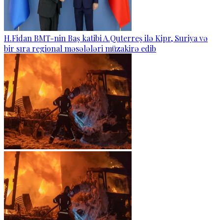
H.Fidan BMT-nin Baş katibi A.Quterreş ilə Kipr, Suriya və
bir sıra regional məsələləri müzakirə edib