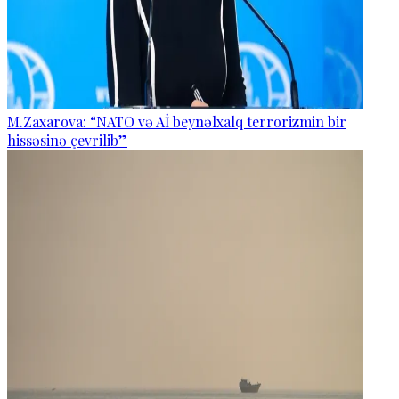
M.Zaxarova: “NATO və Aİ beynəlxalq terrorizmin bir
hissəsinə çevrilib”