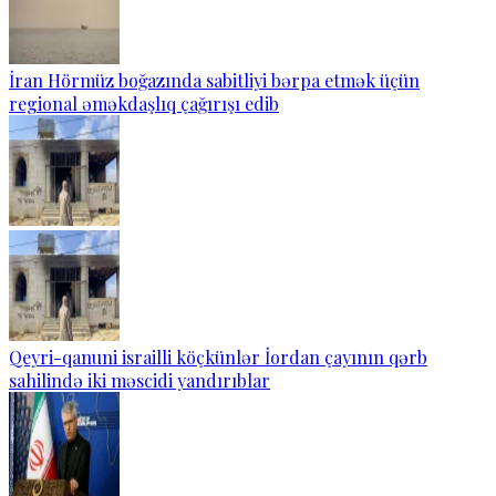
İran Hörmüz boğazında sabitliyi bərpa etmək üçün
regional əməkdaşlıq çağırışı edib
Qeyri-qanuni israilli köçkünlər İordan çayının qərb
sahilində iki məscidi yandırıblar