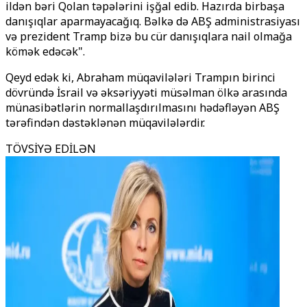
ildən bəri Qolan təpələrini işğal edib. Hazırda birbaşa
danışıqlar aparmayacağıq. Bəlkə də ABŞ administrasiyası
və prezident Tramp bizə bu cür danışıqlara nail olmağa
kömək edəcək".
Qeyd edək ki, Abraham müqavilələri Trampın birinci
dövründə İsrail və əksəriyyəti müsəlman ölkə arasında
münasibətlərin normallaşdırılmasını hədəfləyən ABŞ
tərəfindən dəstəklənən müqavilələrdir.
TÖVSİYƏ EDİLƏN