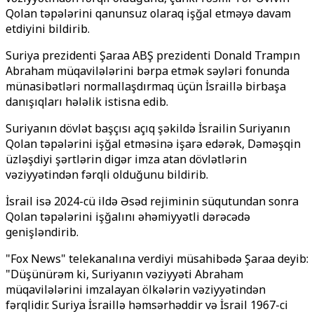
Qolan təpələrini qanunsuz olaraq işğal etməyə davam
etdiyini bildirib.
Suriya prezidenti Şaraa ABŞ prezidenti Donald Trampın
Abraham müqavilələrini bərpa etmək səyləri fonunda
münasibətləri normallaşdırmaq üçün İsraillə birbaşa
danışıqları hələlik istisna edib.
Suriyanın dövlət başçısı açıq şəkildə İsrailin Suriyanın
Qolan təpələrini işğal etməsinə işarə edərək, Dəməşqin
üzləşdiyi şərtlərin digər imza atan dövlətlərin
vəziyyətindən fərqli olduğunu bildirib.
İsrail isə 2024-cü ildə Əsəd rejiminin süqutundan sonra
Qolan təpələrini işğalını əhəmiyyətli dərəcədə
genişləndirib.
"Fox News" telekanalına verdiyi müsahibədə Şaraa deyib:
"Düşünürəm ki, Suriyanın vəziyyəti Abraham
müqavilələrini imzalayan ölkələrin vəziyyətindən
fərqlidir. Suriya İsraillə həmsərhəddir və İsrail 1967-ci