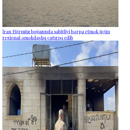
İran Hörmüz boğazında sabitliyi bərpa etmək üçün
regional əməkdaşlıq çağırışı edib