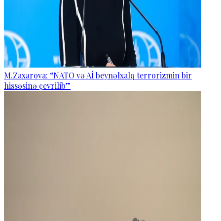
M.Zaxarova: “NATO və Aİ beynəlxalq terrorizmin bir
hissəsinə çevrilib”