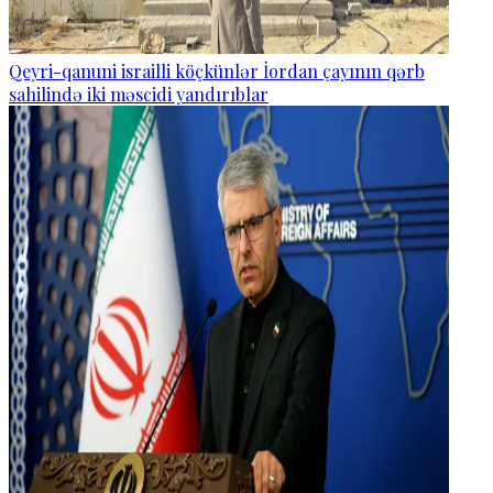
Qeyri-qanuni israilli köçkünlər İordan çayının qərb
sahilində iki məscidi yandırıblar