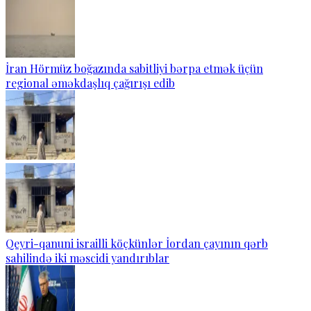
İran Hörmüz boğazında sabitliyi bərpa etmək üçün
regional əməkdaşlıq çağırışı edib
Qeyri-qanuni israilli köçkünlər İordan çayının qərb
sahilində iki məscidi yandırıblar