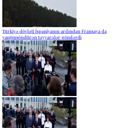
Türkiyə dövləti İspaniyanın ardından Fransaya da
yanğınsöndürən təyyarələr göndərdi