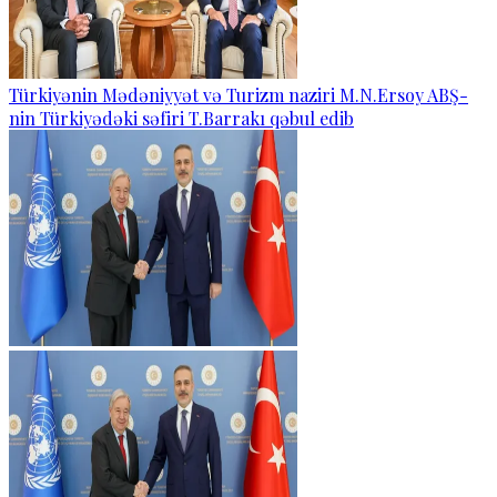
Türkiyənin Mədəniyyət və Turizm naziri M.N.Ersoy ABŞ-
nin Türkiyədəki səfiri T.Barrakı qəbul edib