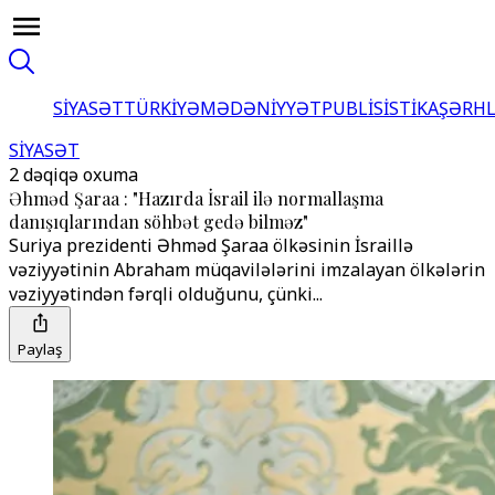
SİYASƏT
TÜRKİYƏ
MƏDƏNİYYƏT
PUBLİSİSTİKA
ŞƏRH
SİYASƏT
2 dəqiqə oxuma
Əhməd Şaraa : "Hazırda İsrail ilə normallaşma
danışıqlarından söhbət gedə bilməz"
Suriya prezidenti Əhməd Şaraa ölkəsinin İsraillə
vəziyyətinin Abraham müqavilələrini imzalayan ölkələrin
vəziyyətindən fərqli olduğunu, çünki...
Paylaş