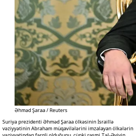
Əhməd Şaraa / Reuters
Suriya prezidenti Əhməd Şaraa ölkəsinin İsraillə
vəziyyətinin Abraham müqavilələrini imzalayan ölkələrin
vəziyyətindən fərqli olduğunu, çünki rəsmi Təl-Əvivin