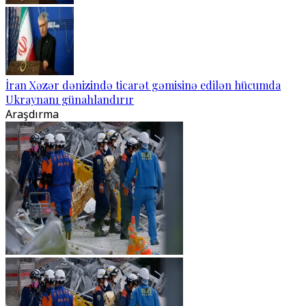
İran Xəzər dənizində ticarət gəmisinə edilən hücumda
Ukraynanı günahlandırır
Araşdırma