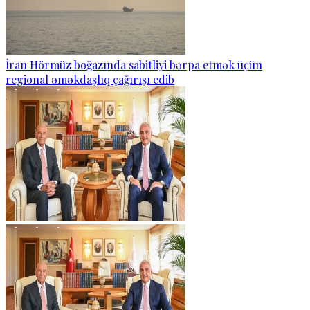
İran Hörmüz boğazında sabitliyi bərpa etmək üçün
regional əməkdaşlıq çağırışı edib