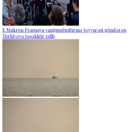
E.Makron Fransaya yanğınsöndürmə təyyarəsi göndərən
Türkiyəyə təşəkkür edib