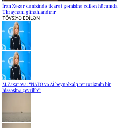
İran Xəzər dənizində ticarət gəmisinə edilən hücumda
Ukraynanı günahlandırır
TÖVSİYƏ EDİLƏN
M.Zaxarova: “NATO və Aİ beynəlxalq terrorizmin bir
hissəsinə çevrilib”