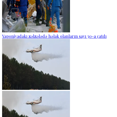
Yaponiyadakı zəlzələdə həlak olanların sayı 30-a çatdı