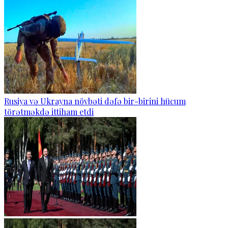
Rusiya və Ukrayna növbəti dəfə bir-birini hücum
törətməkdə ittiham etdi