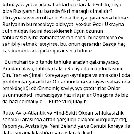
bitməyəcəyi barədə xəbərdarlıq edərək deyib ki, niyə
bizə Rusiyanın bu barədə fikri maraqlı olmalıdır?
Ukrayna suveren ölkədir. Buna Rusiya qərar verə bilməz.
Rusiyanın bu məsələyə aidiyyəti yoxdur. Əgər Ukrayna
sülh müqaviləsini dəstəkləmək üçün özünün
təhlükəsizliyinə zəmanət verən hərbi birləşmələrə ev
sahibliyi etmək istəyirsə, bu, onun qərarıdır. Başqa heç
kəs bununla əlaqədar qərar verə bilməz.
"Bu müharibə bitəndə təhlükə aradan qalxmayacaq.
Bundan əlavə, təhlükə təkcə Rusiya ilə məhdudlaşmır.
Çin, İran və Şimali Koreya ayrı-ayrılıqda və əməkdaşlıqda
problemlər yaradırlar. Onlar müdafiə sənayesi sahəsində
əməkdaşlığı görünməmiş səviyyəyə çatdırırlar. Onlar
uzunmüddətli münaqişəyə hazırlaşırlar. Ona görə də biz
də hazır olmalıyıq", -Rutte vurğulayıb.
Rutte Avro-Atlantik və Hind-Sakit Okean təhlükəsizlik
sahələri arasında artan qarşılıqlı əlaqəni vurğulayaraq,
Yaponiya, Avstraliya, Yeni Zelandiya və Cənubi Koreya ilə
daha sıx əməkdaşlığa işarə edərək deyib: