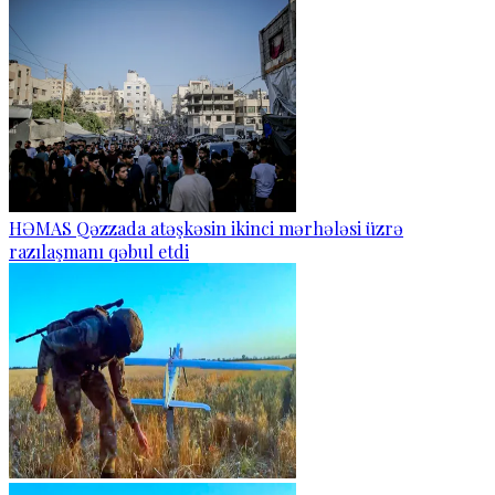
HƏMAS Qəzzada atəşkəsin ikinci mərhələsi üzrə
razılaşmanı qəbul etdi