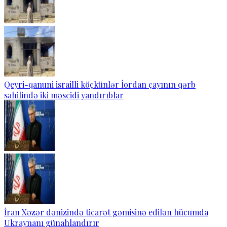
Qeyri-qanuni israilli köçkünlər İordan çayının qərb
sahilində iki məscidi yandırıblar
İran Xəzər dənizində ticarət gəmisinə edilən hücumda
Ukraynanı günahlandırır