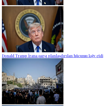
Donald Tramp İrana qarşı planlaşdırılan hücumu ləğv etdi