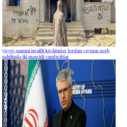
Qeyri-qanuni israilli köçkünlər İordan çayının qərb
sahilində iki məscidi yandırıblar