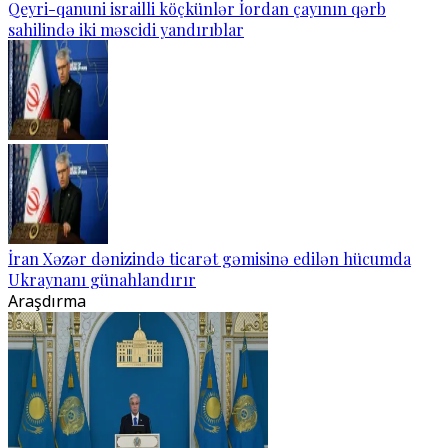
Qeyri-qanuni israilli köçkünlər İordan çayının qərb
sahilində iki məscidi yandırıblar
İran Xəzər dənizində ticarət gəmisinə edilən hücumda
Ukraynanı günahlandırır
Araşdırma