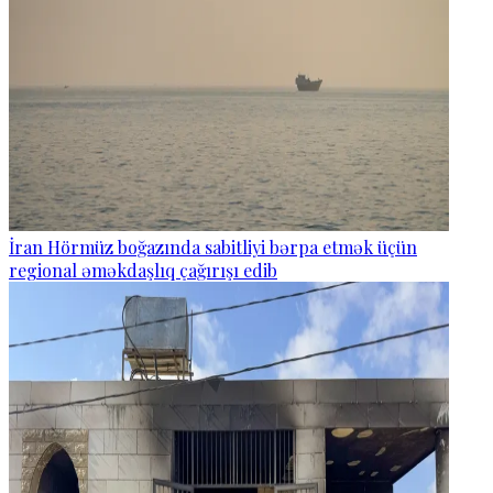
İran Hörmüz boğazında sabitliyi bərpa etmək üçün
regional əməkdaşlıq çağırışı edib