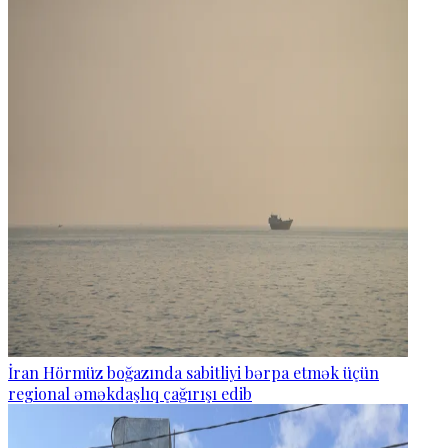
İran Hörmüz boğazında sabitliyi bərpa etmək üçün
regional əməkdaşlıq çağırışı edib