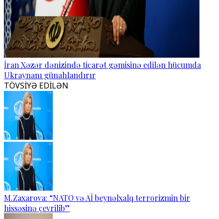
İran Xəzər dənizində ticarət gəmisinə edilən hücumda
Ukraynanı günahlandırır
TÖVSİYƏ EDİLƏN
M.Zaxarova: “NATO və Aİ beynəlxalq terrorizmin bir
hissəsinə çevrilib”