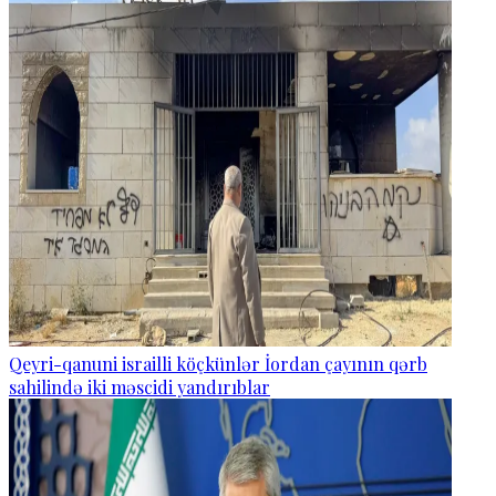
Qeyri-qanuni israilli köçkünlər İordan çayının qərb
sahilində iki məscidi yandırıblar