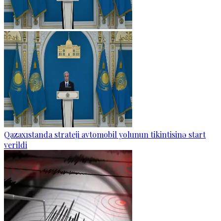
Qazaxıstanda strateji avtomobil yolunun tikintisinə start
verildi