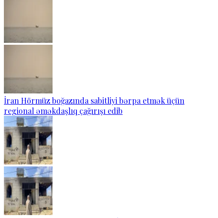
İran Hörmüz boğazında sabitliyi bərpa etmək üçün
regional əməkdaşlıq çağırışı edib