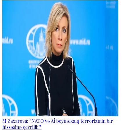
M.Zaxarova: “NATO və Aİ beynəlxalq terrorizmin bir
hissəsinə çevrilib”