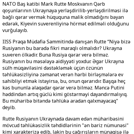
NATO Baş katibi Mark Rutte Moskvanın Qərb
qoşunlarının Ukraynaya yerləşdirilib-yerləşdirilməsi ilə
bağlı qərar vermək hüququna malik olmadığını bəyan
edərək, Kiyevin suverenliyinə hörmət edilməli olduğunu
vurğulayıb.
IISS Praqa Müdafiə Sammitində danışan Rutte “Niyə bizə
Rusiyanın bu barədə fikri maraqlı olmalıdır? Ukrayna
suveren ölkədir. Buna Rusiya qərar verə bilməz.
Rusiyanın bu məsələyə aidiyyəti yoxdur. Əgər Ukrayna
sülh müqaviləsini dəstəkləmək üçün özünün
təhlükəsizliyinə zəmanət verən hərbi birləşmələrə ev
sahibliyi etmək istəyirsə, bu, onun qərarıdır. Başqa heç
kəs bununla əlaqədar qərar verə bilməz. Məncə Putini
həddindən artıq güclü kimi göstərməyi dayandırmalıyıq.
Bu müharibə bitəndə təhlükə aradan qalxmayacaq"
deyib.
Rutte Rusiyanın Ukraynada davam edən müharibəsini
mövcud təhlükəsizlik təhdidlərinin "ən bariz nümunəsi"
kimi xarakterizə edib, lakin bu çağırışların münaqişə ilə