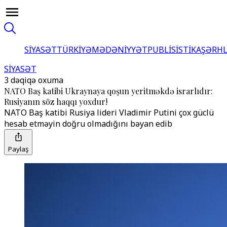
SİYASƏT
TÜRKİYƏ
MƏDƏNİYYƏT
PUBLİSİSTİKA
ŞƏRH
SİYASƏT
3 dəqiqə oxuma
NATO Baş katibi Ukraynaya qoşun yeritməkdə israrlıdır:
Rusiyanın söz haqqı yoxdur!
NATO Baş katibi Rusiya lideri Vladimir Putini çox güclü
hesab etməyin doğru olmadığını bəyan edib
Paylaş