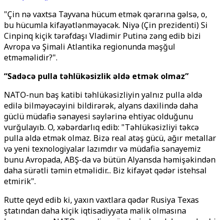
"Çin nə vaxtsa Tayvana hücum etmək qərarına gəlsə, o,
bu hücumla kifayətlənməyəcək. Niyə (Çin prezidenti) Si
Cinpinq kiçik tərəfdaşı Vladimir Putinə zəng edib bizi
Avropa və Şimali Atlantika regionunda məşğul
etməməlidir?".
“Sadəcə pulla təhlükəsizlik əldə etmək olmaz”
NATO-nun baş katibi təhlükəsizliyin yalnız pulla əldə
edilə bilməyəcəyini bildirərək, alyans daxilində daha
güclü müdafiə sənayesi səylərinə ehtiyac olduğunu
vurğulayıb. O, xəbərdarlıq edib: "Təhlükəsizliyi təkcə
pulla əldə etmək olmaz. Bizə real atəş gücü, ağır metallar
və yeni texnologiyalar lazımdır və müdafiə sənayemiz
bunu Avropada, ABŞ-da və bütün Alyansda həmişəkindən
daha sürətli təmin etməlidir... Biz kifayət qədər istehsal
etmirik".
Rutte qeyd edib ki, yaxın vaxtlara qədər Rusiya Texas
ştatından daha kiçik iqtisadiyyata malik olmasına