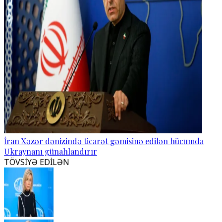
İran Xəzər dənizində ticarət gəmisinə edilən hücumda
Ukraynanı günahlandırır
TÖVSİYƏ EDİLƏN