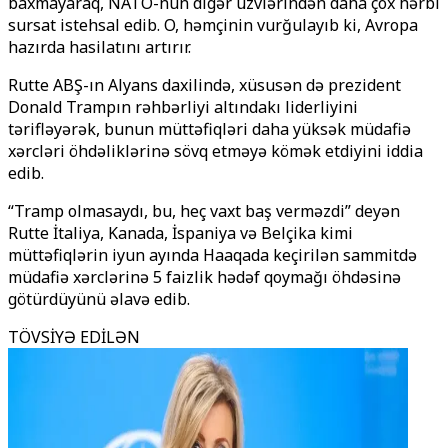
baxmayaraq, NATO-nun digər üzvlərindən daha çox hərbi
sursat istehsal edib. O, həmçinin vurğulayıb ki, Avropa
hazırda hasilatını artırır.
Rutte ABŞ-ın Alyans daxilində, xüsusən də prezident
Donald Trampın rəhbərliyi altındakı liderliyini
tərifləyərək, bunun müttəfiqləri daha yüksək müdafiə
xərcləri öhdəliklərinə sövq etməyə kömək etdiyini iddia
edib.
“Tramp olmasaydı, bu, heç vaxt baş verməzdi” deyən
Rutte İtaliya, Kanada, İspaniya və Belçika kimi
müttəfiqlərin iyun ayında Haaqada keçirilən sammitdə
müdafiə xərclərinə 5 faizlik hədəf qoymağı öhdəsinə
götürdüyünü əlavə edib.
TÖVSİYƏ EDİLƏN