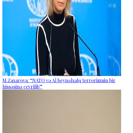
M.Zaxarova: “NATO və Aİ beynəlxalq terrorizmin bir
hissəsinə çevrilib”