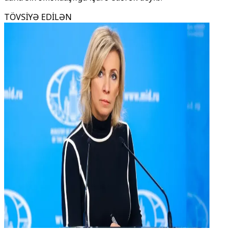
TÖVSİYƏ EDİLƏN