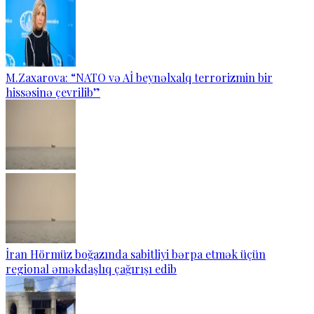
M.Zaxarova: “NATO və Aİ beynəlxalq terrorizmin bir
hissəsinə çevrilib”
İran Hörmüz boğazında sabitliyi bərpa etmək üçün
regional əməkdaşlıq çağırışı edib