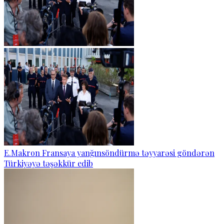
E.Makron Fransaya yanğınsöndürmə təyyarəsi göndərən
Türkiyəyə təşəkkür edib