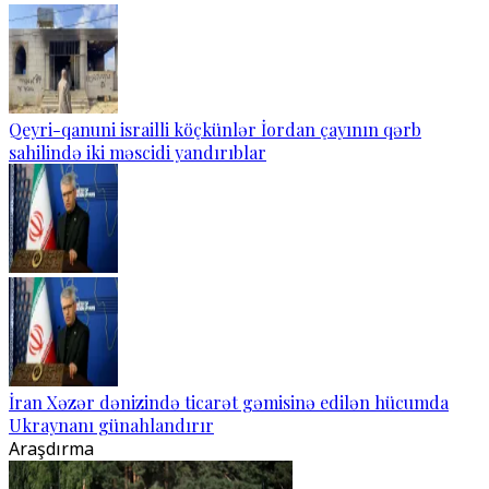
Qeyri-qanuni israilli köçkünlər İordan çayının qərb
sahilində iki məscidi yandırıblar
İran Xəzər dənizində ticarət gəmisinə edilən hücumda
Ukraynanı günahlandırır
Araşdırma