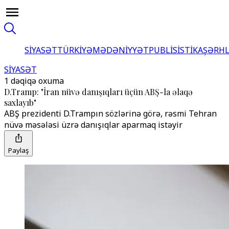
SİYASƏT
TÜRKİYƏ
MƏDƏNİYYƏT
PUBLİSİSTİKA
ŞƏRH
SİYASƏT
1 dəqiqə oxuma
D.Tramp: "İran nüvə danışıqları üçün ABŞ-la əlaqə
saxlayıb"
ABŞ prezidenti D.Trampın sözlərinə görə, rəsmi Tehran
nüvə məsələsi üzrə danışıqlar aparmaq istəyir
Paylaş