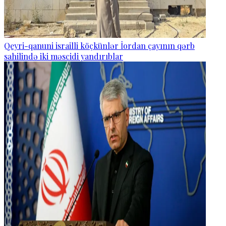
Qeyri-qanuni israilli köçkünlər İordan çayının qərb
sahilində iki məscidi yandırıblar