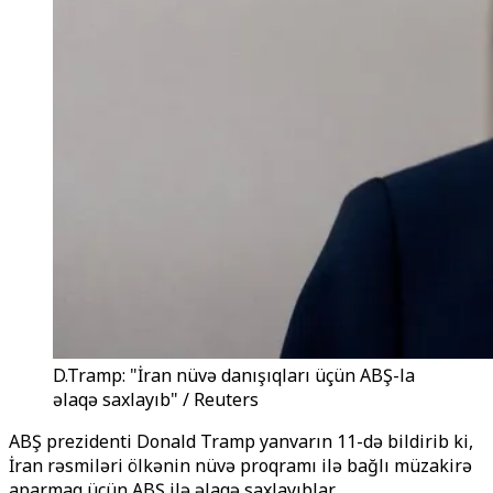
D.Tramp: "İran nüvə danışıqları üçün ABŞ-la
əlaqə saxlayıb" / Reuters
ABŞ prezidenti Donald Tramp yanvarın 11-də bildirib ki,
İran rəsmiləri ölkənin nüvə proqramı ilə bağlı müzakirə
aparmaq üçün ABŞ ilə əlaqə saxlayıblar.