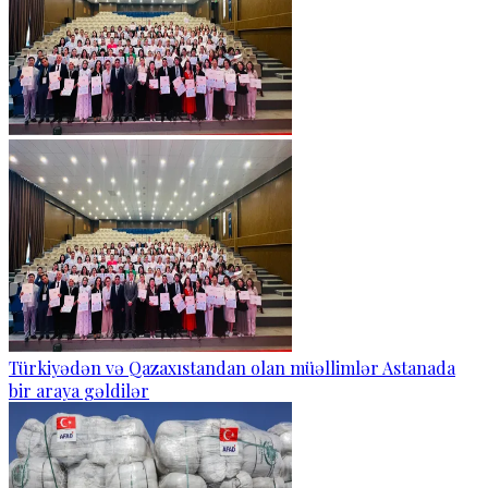
Türkiyədən və Qazaxıstandan olan müəllimlər Astanada
bir araya gəldilər