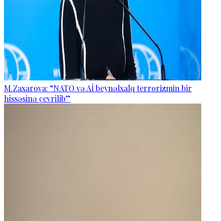
M.Zaxarova: “NATO və Aİ beynəlxalq terrorizmin bir
hissəsinə çevrilib”