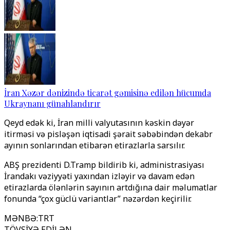
İran Xəzər dənizində ticarət gəmisinə edilən hücumda
Ukraynanı günahlandırır
Qeyd edək ki, İran milli valyutasının kəskin dəyər
itirməsi və pisləşən iqtisadi şərait səbəbindən dekabr
ayının sonlarından etibarən etirazlarla sarsılır.
ABŞ prezidenti D.Tramp bildirib ki, administrasiyası
İrandakı vəziyyəti yaxından izləyir və davam edən
etirazlarda ölənlərin sayının artdığına dair məlumatlar
fonunda “çox güclü variantlar” nəzərdən keçirilir.
MƏNBƏ
:
TRT
TÖVSİYƏ EDİLƏN