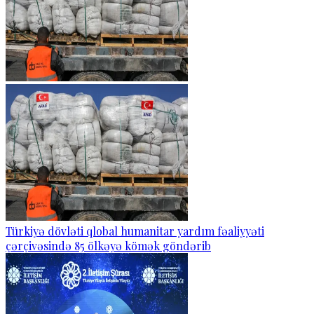
Türkiyə dövləti qlobal humanitar yardım fəaliyyəti
çərçivəsində 85 ölkəyə kömək göndərib