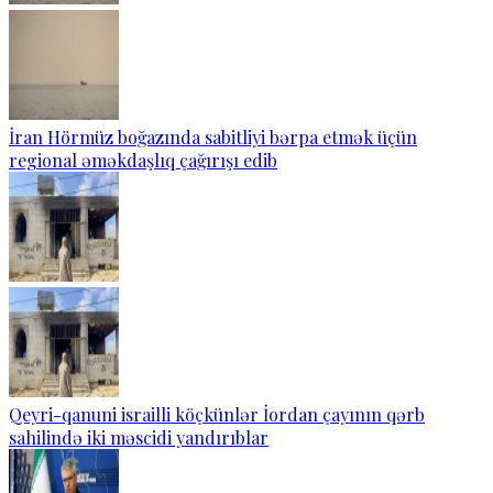
İran Hörmüz boğazında sabitliyi bərpa etmək üçün
regional əməkdaşlıq çağırışı edib
Qeyri-qanuni israilli köçkünlər İordan çayının qərb
sahilində iki məscidi yandırıblar