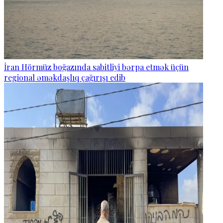
İran Hörmüz boğazında sabitliyi bərpa etmək üçün
regional əməkdaşlıq çağırışı edib