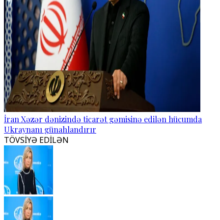
İran Xəzər dənizində ticarət gəmisinə edilən hücumda
Ukraynanı günahlandırır
TÖVSİYƏ EDİLƏN