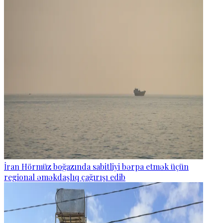
İran Hörmüz boğazında sabitliyi bərpa etmək üçün
regional əməkdaşlıq çağırışı edib