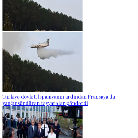
Türkiyə dövləti İspaniyanın ardından Fransaya da
yanğınsöndürən təyyarələr göndərdi