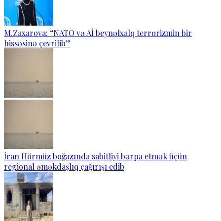
M.Zaxarova: “NATO və Aİ beynəlxalq terrorizmin bir
hissəsinə çevrilib”
İran Hörmüz boğazında sabitliyi bərpa etmək üçün
regional əməkdaşlıq çağırışı edib