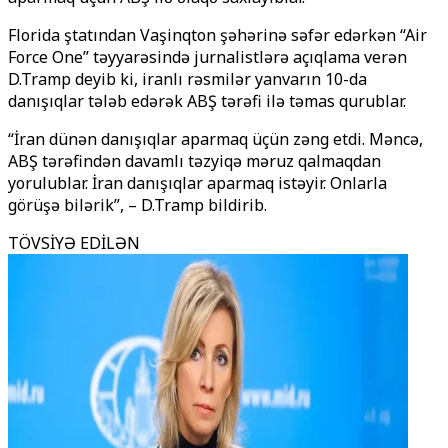
Florida ştatından Vaşinqton şəhərinə səfər edərkən “Air
Force One” təyyarəsində jurnalistlərə açıqlama verən
D.Tramp deyib ki, iranlı rəsmilər yanvarın 10-da
danışıqlar tələb edərək ABŞ tərəfi ilə təmas qurublar.
“İran dünən danışıqlar aparmaq üçün zəng etdi. Məncə,
ABŞ tərəfindən davamlı təzyiqə məruz qalmaqdan
yorulublar. İran danışıqlar aparmaq istəyir. Onlarla
görüşə bilərik”, – D.Tramp bildirib.
TÖVSİYƏ EDİLƏN