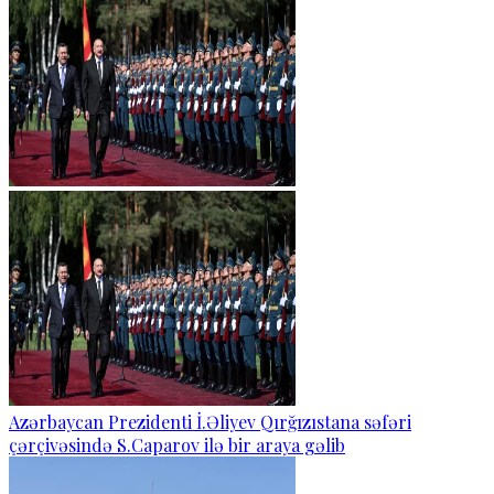
Azərbaycan Prezidenti İ.Əliyev Qırğızıstana səfəri
çərçivəsində S.Caparov ilə bir araya gəlib