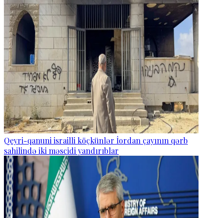
Qeyri-qanuni israilli köçkünlər İordan çayının qərb
sahilində iki məscidi yandırıblar