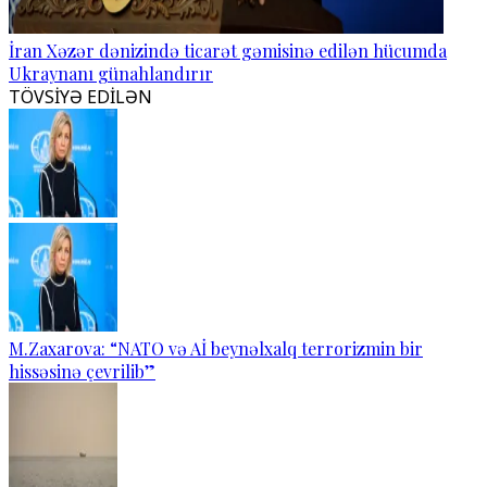
İran Xəzər dənizində ticarət gəmisinə edilən hücumda
Ukraynanı günahlandırır
TÖVSİYƏ EDİLƏN
M.Zaxarova: “NATO və Aİ beynəlxalq terrorizmin bir
hissəsinə çevrilib”