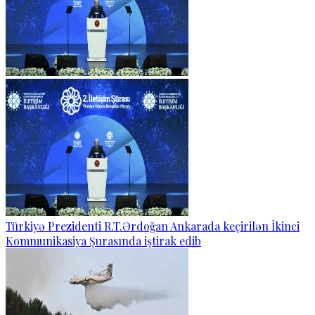
Türkiyə Prezidenti R.T.Ərdoğan Ankarada keçirilən İkinci
Kommunikasiya Şurasında iştirak edib