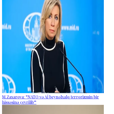
M.Zaxarova: “NATO və Aİ beynəlxalq terrorizmin bir
hissəsinə çevrilib”