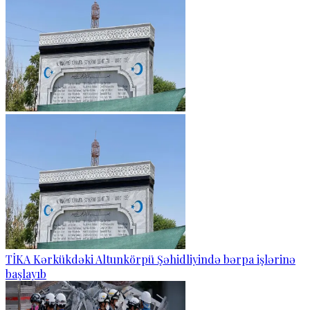
TİKA Kərkükdəki Altunkörpü Şəhidliyində bərpa işlərinə
başlayıb