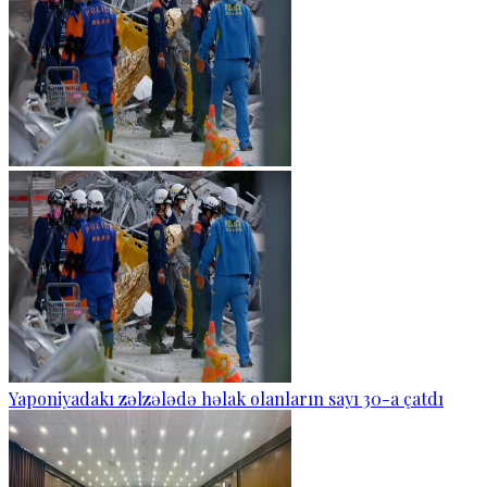
Yaponiyadakı zəlzələdə həlak olanların sayı 30-a çatdı