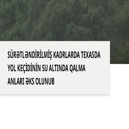
nəticəsində həyatını itirənlərin sayı azı 78 nəfərə çatıb,
onlardan 28-i uşaqdır.
Daha çox video
Türkiyə, Səudiyyə Ərəbistanı və Pakistan birgə müdafiə
müqaviləsi imzaladılar
BMT-nin məlumatına görə, İsrail Livana qarşı
müharibəsini genişləndirir
İsrail Qəzzadakı sözdə "Sarı xətt"i fələstinlilər üçün necə
qırmızı zonaya çevirir?
Tailandda məktəbə hücum nəticəsində ən azı yeddi nəfər
həlak olub
Salvadorlu kişi ABŞ Miqrasiya və Gömrük Mühafizəsi
Xidmətinin nəzarətində olarkən vəfat etdi
İspan əsgərləri tərəfindən sərhədə aparılan 12 yaşlı
mərakeşli oğlan göz yaşları içində qaldı
ABŞ senatoru Konqres binasındakı ofisinin qarşısından
İsrail bayrağını asdı
İsrailli işğalçıların vəhşiliyini göstərən video!
D.Tramp İran müharibəsi səbəbilə neft şirkətlərinin “çoxlu
pul” qazandığını bildirib