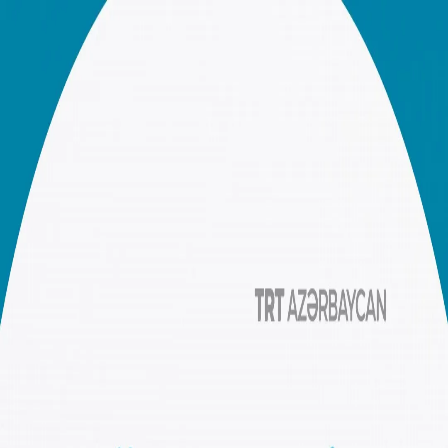
SİYASƏT
TÜRKİYƏ
MƏDƏNİYYƏT
PUBLİSİSTİKA
ŞƏRHLƏR
00:00
00:00
00:00
Daha çox dinlə
Gündəlik xəbər xülasəsi | 06.08.2026
Yüksək texnologiyaların ehtiyacı olan nadir torpaq
elementləri
Süni intellekt müharibələrin taleyini təyin edir
15 iyul çevriliş cəhdinin üzərindən 10 il ötür
Qaçış aparatının tarixçəsindən xəbəriniz varmı?
Bitki çayını kimlər, nə qədər qəbul etməlidir?
Türkiyə öz milli naviqasiya sistemini qurur
KAAN qırıcı təyyarəsinin yeni prototipi təqdim olundu
Sosial medianın uşaqlara vurduğu zərərə görə kim