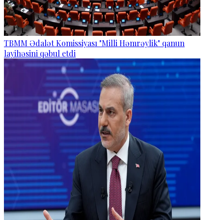
TBMM Ədalət Komissiyası "Milli Həmrəylik" qanun
layihəsini qəbul etdi