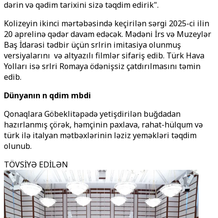
dərin və qədim tarixini sizə təqdim edirik".
Kolizeyin ikinci mərtəbəsində keçirilən sərgi 2025-ci ilin
20 aprelinə qədər davam edəcək. Mədəni İrs və Muzeylər
Baş İdarəsi tədbir üçün әsәrlәrin imitasiya olunmuş
versiyalarını və altyazılı filmlər sifariş edib. Türk Hava
Yolları isə әsәrlәri Romaya öd
ənişsiz çatdırılmasını
təmin
edib.
Dünyanın
n qәdim mәbәdi
Qonaqlara Göbeklitəpədə yetişdirilən buğdadan
hazırlanmış çörək, həmçinin paxlava, rahat-hülqum və
türk ilə italyan mətbəxlərinin ləziz yeməkləri təqdim
olunub.
TÖVSİYƏ EDİLƏN