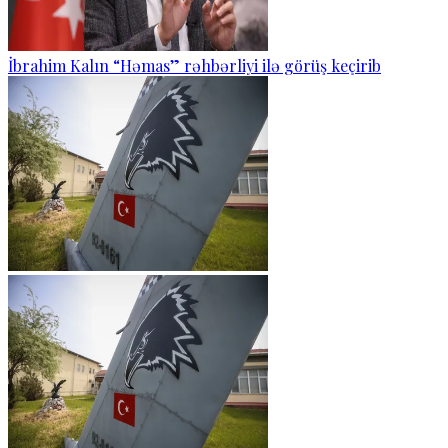
İbrahim Kalın “Həmas” rəhbərliyi ilə görüş keçirib