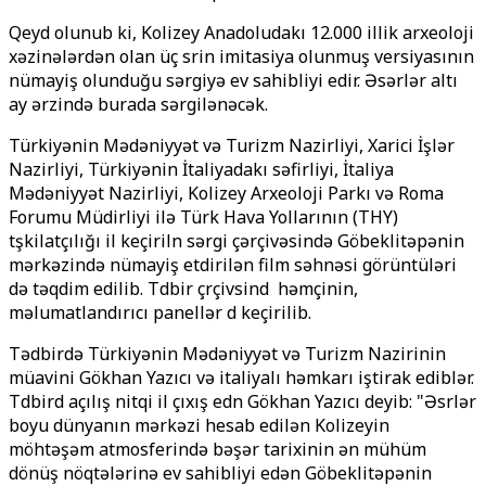
Qeyd olunub ki, Kolizey Anadoludakı 12.000 illik arxeoloji
xəzinələrdən olan üç әsәrin imitasiya olunmuş versiyasının
nümayiş olunduğu sərgiyə ev sahibliyi edir. Əsərlər altı
ay ərzində burada sərgilənəcək.
Türkiyənin Mədəniyyət və Turizm Nazirliyi, Xarici İşlər
Nazirliyi, Türkiyənin İtaliyadakı səfirliyi, İtaliya
Mədəniyyət Nazirliyi, Kolizey Arxeoloji Parkı və Roma
Forumu Müdirliyi ilə Türk Hava Yollarının (THY)
tәşkilatçılığı ilә keçirilәn sərgi çərçivəsində Göbeklitəpənin
mərkəzində nümayiş etdirilən film səhnəsi görüntüləri
d
ə
təqdim edilib. Tәdbir çәrçivәsindә həmçinin,
məlumatlandırıcı panellər dә keçirilib.
Tədbirdə Türkiyənin Mədəniyyət və Turizm Nazirinin
müavini Gökhan Yazıcı və italiyalı həmkarı iştirak ediblər.
Tәdbirdә açılış nitqi ilә çıxış edәn Gökhan Yazıcı deyib: "Əsrlər
boyu dünyanın mərkəzi hesab edilən Kolizeyin
möhtəşəm atmosferində bəşər tarixinin ən mühüm
dönüş nöqtələrinə ev sahibliyi edən Göbeklitəpənin