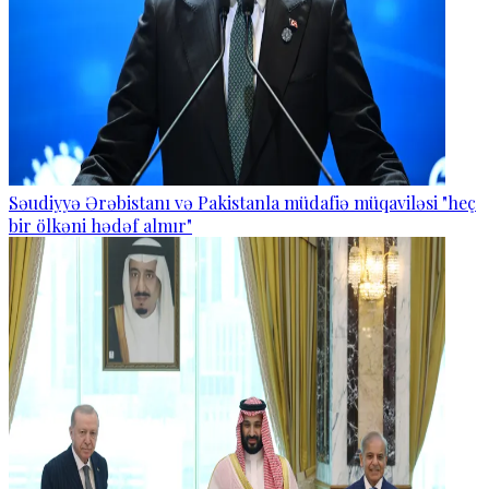
Səudiyyə Ərəbistanı və Pakistanla müdafiə müqaviləsi "heç
bir ölkəni hədəf almır"