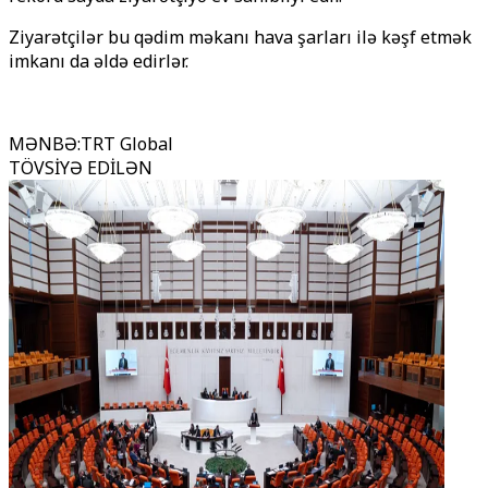
Ziyarətçilər bu qədim məkanı hava şarları ilə kəşf etmək
imkanı da əldə edirlər.
MƏNBƏ
:
TRT Global
TÖVSİYƏ EDİLƏN