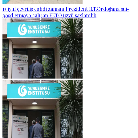
15 iyul çevriliş cəhdi zamanı Prezident R.T.Ərdoğana sui-
qəsd etməyə çalışan FETÖ üzvü saxlanılıb