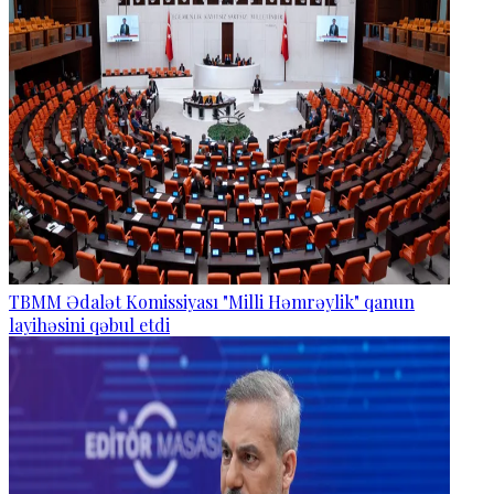
TBMM Ədalət Komissiyası "Milli Həmrəylik" qanun
layihəsini qəbul etdi