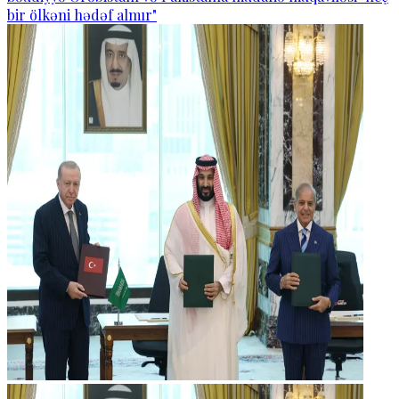
bir ölkəni hədəf almır"