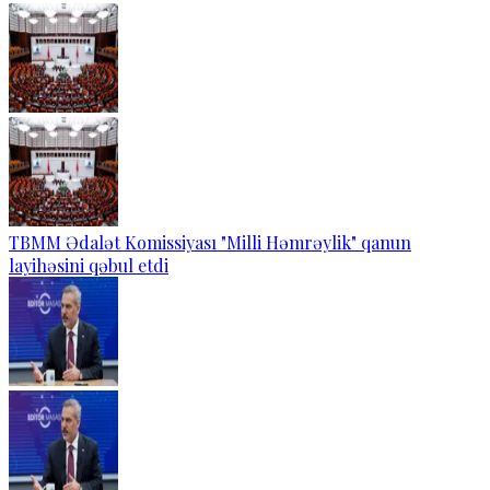
TBMM Ədalət Komissiyası "Milli Həmrəylik" qanun
layihəsini qəbul etdi