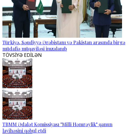
Türkiyə, Səudiyyə Ərəbistanı və Pakistan arasında birgə
müdafiə müqaviləsi imzalanıb
TÖVSİYƏ EDİLƏN
TBMM Ədalət Komissiyası "Milli Həmrəylik" qanun
layihəsini qəbul etdi