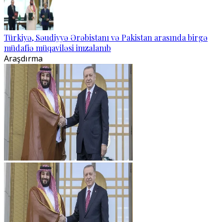
Türkiyə, Səudiyyə Ərəbistanı və Pakistan arasında birgə
müdafiə müqaviləsi imzalanıb
Araşdırma