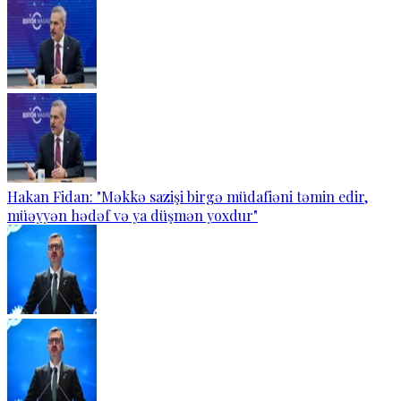
Hakan Fidan: "Məkkə sazişi birgə müdafiəni təmin edir,
müəyyən hədəf və ya düşmən yoxdur"