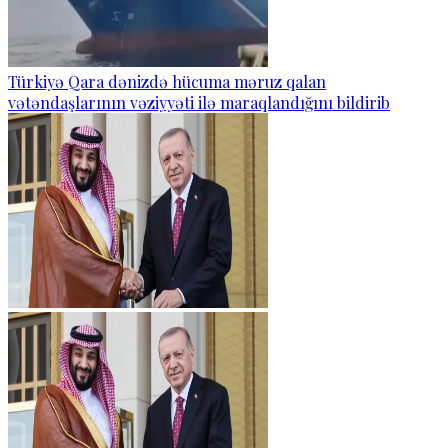
Türkiyə Qara dənizdə hücuma məruz qalan
vətəndaşlarının vəziyyəti ilə maraqlandığını bildirib