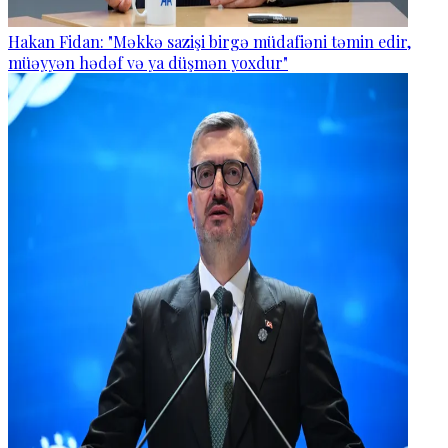
Hakan Fidan: "Məkkə sazişi birgə müdafiəni təmin edir,
müəyyən hədəf və ya düşmən yoxdur"