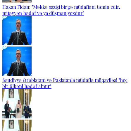
Hakan Fidan: "Məkkə sazişi birgə müdafiəni təmin edir,
müəyyən hədəf və ya düşmən yoxdur"
Səudiyyə Ərəbistanı və Pakistanla müdafiə müqaviləsi "heç
bir ölkəni hədəf almır"