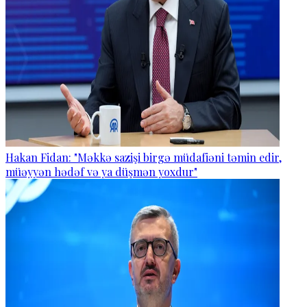
Hakan Fidan: "Məkkə sazişi birgə müdafiəni təmin edir,
müəyyən hədəf və ya düşmən yoxdur"