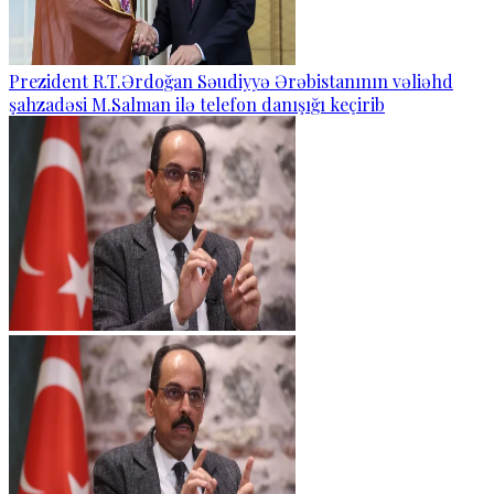
Prezident R.T.Ərdoğan Səudiyyə Ərəbistanının vəliəhd
şahzadəsi M.Salman ilə telefon danışığı keçirib