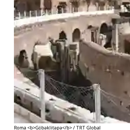
Roma <b>Göbəklitəpə</b> / TRT Global