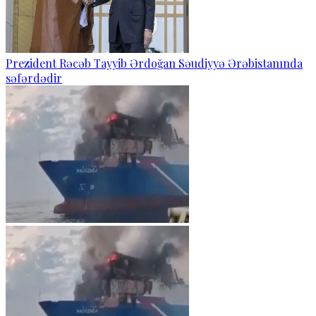
Prezident Rəcəb Tayyib Ərdoğan Səudiyyə Ərəbistanında
səfərdədir