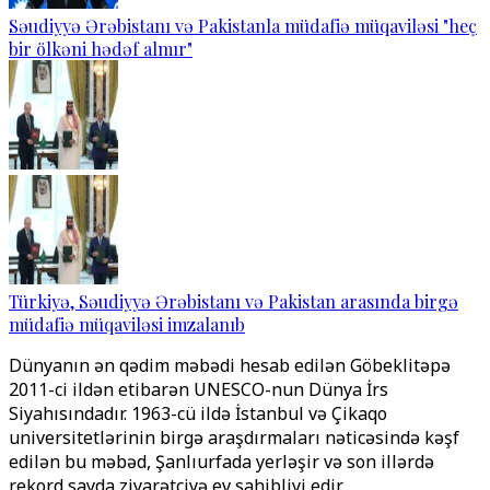
Səudiyyə Ərəbistanı və Pakistanla müdafiə müqaviləsi "heç
bir ölkəni hədəf almır"
Türkiyə, Səudiyyə Ərəbistanı və Pakistan arasında birgə
müdafiə müqaviləsi imzalanıb
Dünyanın ən qədim məbədi hesab edilən Göbeklitəpə
2011-ci ildən etibarən UNESCO-nun Dünya İrs
Siyahısındadır. 1963-cü ildə İstanbul və Çikaqo
universitetlərinin birgə araşdırmaları nəticəsində kəşf
edilən bu məbəd, Şanlıurfada yerləşir və son illərdə
rekord sayda ziyarətçiyə ev sahibliyi edir.