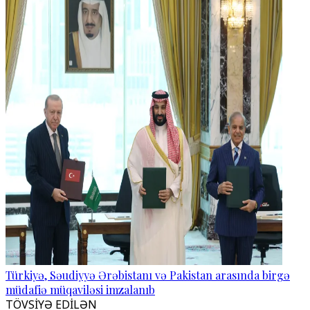
Türkiyə, Səudiyyə Ərəbistanı və Pakistan arasında birgə
müdafiə müqaviləsi imzalanıb
TÖVSİYƏ EDİLƏN