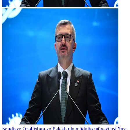
Səudiyyə Ərəbistanı və Pakistanla müdafiə müqaviləsi "heç