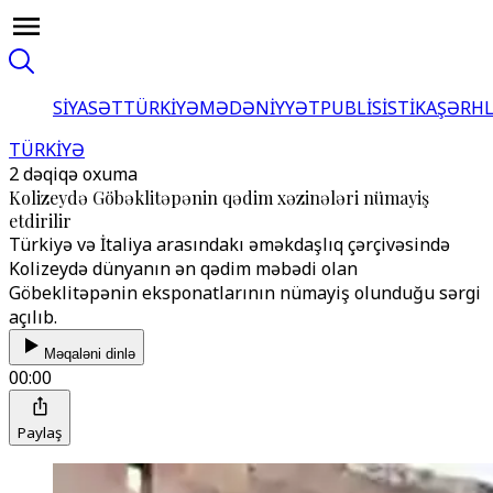
SİYASƏT
TÜRKİYƏ
MƏDƏNİYYƏT
PUBLİSİSTİKA
ŞƏRH
TÜRKİYƏ
2 dəqiqə oxuma
Kolizeydə Göbəklitəpənin qədim xəzinələri nümayiş
etdirilir
Türkiyə və İtaliya arasındakı əməkdaşlıq çərçivəsində
Kolizeydə dünyanın ən qədim məbədi olan
Göbeklitəpənin eksponatlarının nümayiş olunduğu sərgi
açılıb.
Məqaləni dinlə
00:00
Paylaş