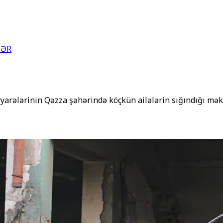
LƏR
əyyarələrinin Qəzza şəhərində köçkün ailələrin sığındığı m