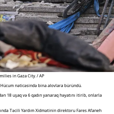
milies in Gaza City. / AP
 Hücum nəticəsində bina alovlara büründü.
n 18 uşaq və 6 qadın yanaraq həyatını itirib, onlarla
alında Təcili Yardım Xidmətinin direktoru Fares Afaneh