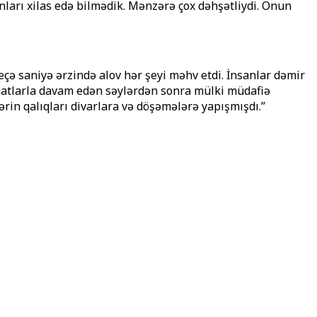
onları xilas edə bilmədik. Mənzərə çox dəhşətliydi. Onun
çə saniyə ərzində alov hər şeyi məhv etdi. İnsanlar dəmir
Saatlarla davam edən səylərdən sonra mülki müdafiə
ərin qalıqları divarlara və döşəmələrə yapışmışdı.”