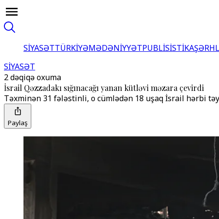
SİYASƏT
TÜRKİYƏ
MƏDƏNİYYƏT
PUBLİSİSTİKA
ŞƏRH
SİYASƏT
2 dəqiqə oxuma
İsrail Qəzzadakı sığınacağı yanan kütləvi məzara çevirdi
Təxminən 31 fələstinli, o cümlədən 18 uşaq İsrail hərbi t
Paylaş