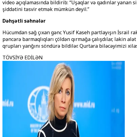
video açıqlamasında bildirib: “Uşaqlar və qadınlar yanan s
şiddətini təsvir etmək mümkün deyil.”
Dəhşətli səhnələr
Hücumdan sağ çıxan gənc Yusif Kaseh partlayışın İsrail rak
pəncərə barmaqlıqları çöldən qırmağa çalışdılar, lakin al
qrupları yanğını söndürə bildilər. Qurtara biləcəyimizi xil
TÖVSİYƏ EDİLƏN