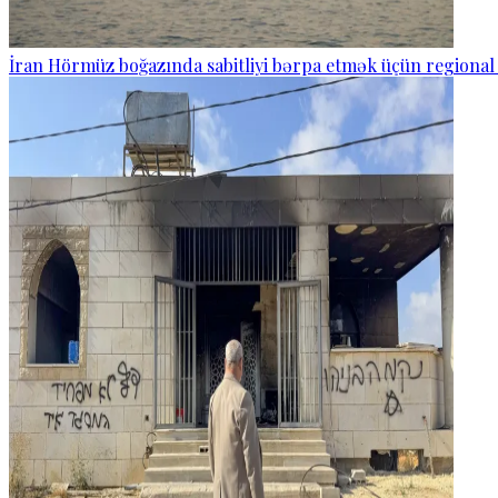
İran Hörmüz boğazında sabitliyi bərpa etmək üçün regional 