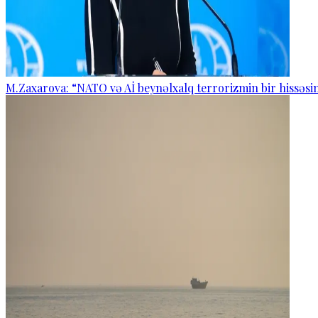
M.Zaxarova: “NATO və Aİ beynəlxalq terrorizmin bir hissəsin