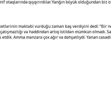
inif otaqlarında qışqırırdılar. Yanğın böyük olduğundan biz 
etlərinin məktəbi vurduğu zaman baş verdiyini dedi: “Bir ne
ət çatışmazlığı və həddindən artıq istildən mümkün olmadı. 
as etdik. Amma mənzərə çox ağır və dəhşətliydi. Yanan cəsədl