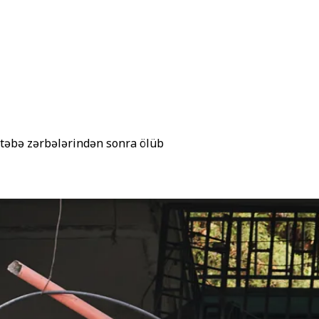
əktəbə zərbələrindən sonra ölüb