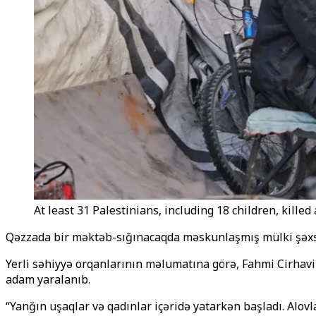
At least 31 Palestinians, including 18 children, killed
Qəzzada bir məktəb-sığınacaqda məskunlaşmış mülki şəxsl
Yerli səhiyyə orqanlarının məlumatına görə, Fahmi Cirhavi
adam yaralanıb.
“Yanğın uşaqlar və qadınlar içəridə yatarkən başladı. Alov