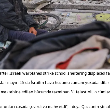
 after Israeli warplanes strike school sheltering displaced fa
ər mayın 26-da İsrailin hava hücumu zamanı yuxuda idilər.
 məktəbinə edilən hücumda təxminən 31 fələstinli, o cümlədə
lar onları cəsədə çevirdi və məhv etdi”, - deyə Qəzzanin şim