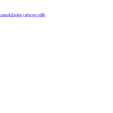
əməkdaşlıq çağırışı edib