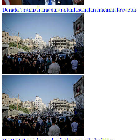
Donald Tramp İrana qarşı planlaşdırılan hücumu ləğv etdi