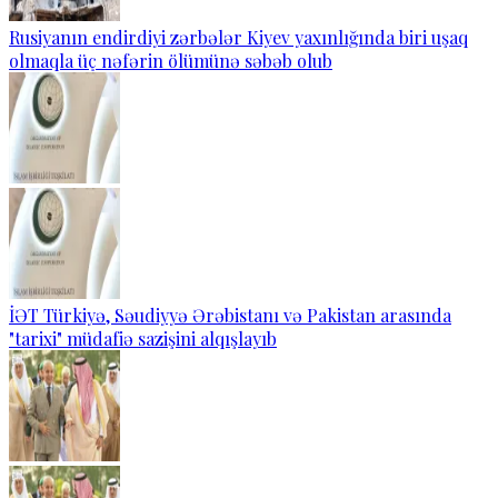
Rusiyanın endirdiyi zərbələr Kiyev yaxınlığında biri uşaq
olmaqla üç nəfərin ölümünə səbəb olub
İƏT Türkiyə, Səudiyyə Ərəbistanı və Pakistan arasında
"tarixi" müdafiə sazişini alqışlayıb