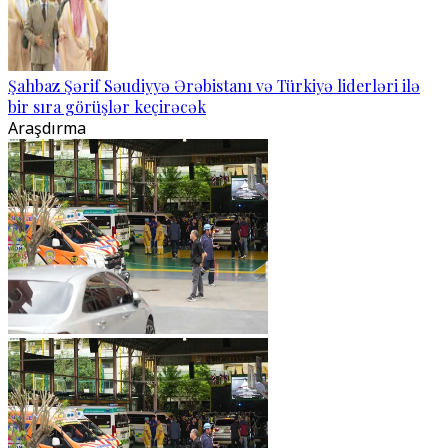
Şahbaz Şərif Səudiyyə Ərəbistanı və Türkiyə liderləri ilə
bir sıra görüşlər keçirəcək
Araşdırma