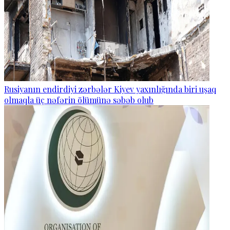
Rusiyanın endirdiyi zərbələr Kiyev yaxınlığında biri uşaq
olmaqla üç nəfərin ölümünə səbəb olub