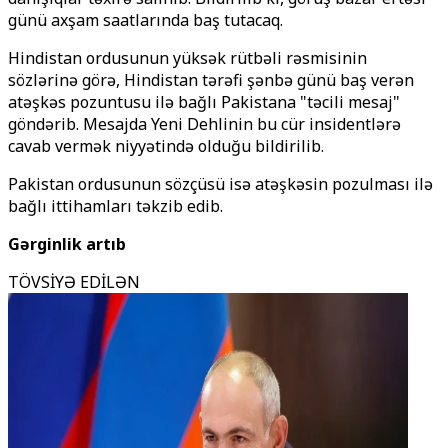
günü axşam saatlarında baş tutacaq.
Hindistan ordusunun yüksək rütbəli rəsmisinin
sözlərinə görə, Hindistan tərəfi şənbə günü baş verən
atəşkəs pozuntusu ilə bağlı Pakistana "təcili mesaj"
göndərib. Mesajda Yeni Dehlinin bu cür insidentlərə
cavab vermək niyyətində olduğu bildirilib.
Pakistan ordusunun sözçüsü isə atəşkəsin pozulması ilə
bağlı ittihamları təkzib edib.
Gərginlik artıb
TÖVSİYƏ EDİLƏN