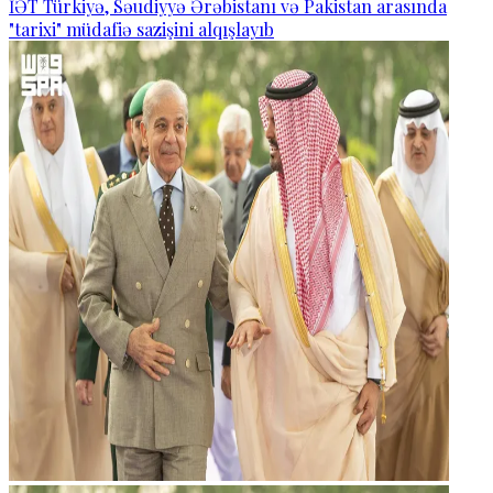
İƏT Türkiyə, Səudiyyə Ərəbistanı və Pakistan arasında
"tarixi" müdafiə sazişini alqışlayıb