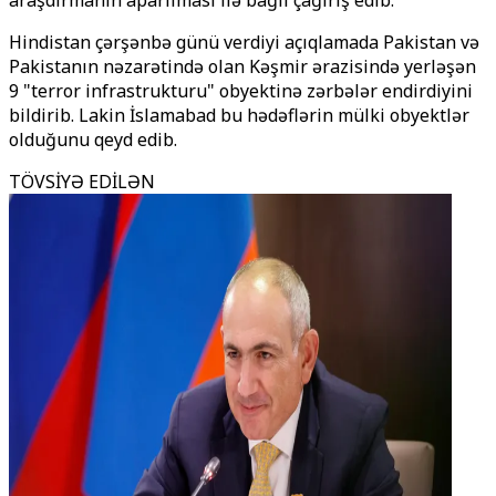
araşdırmanın aparılması ilə bağlı çağırış edib.
Hindistan çərşənbə günü verdiyi açıqlamada Pakistan və
Pakistanın nəzarətində olan Kəşmir ərazisində yerləşən
9 "terror infrastrukturu" obyektinə zərbələr endirdiyini
bildirib. Lakin İslamabad bu hədəflərin mülki obyektlər
olduğunu qeyd edib.
TÖVSİYƏ EDİLƏN