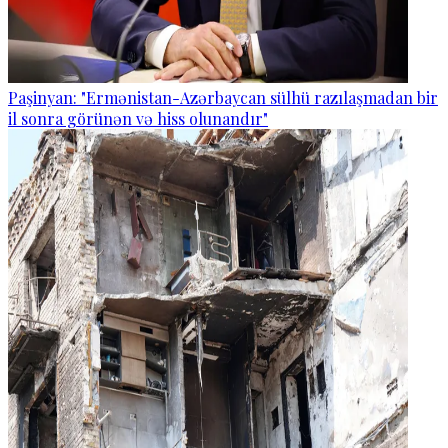
Paşinyan: "Ermənistan-Azərbaycan sülhü razılaşmadan bir
il sonra görünən və hiss olunandır"