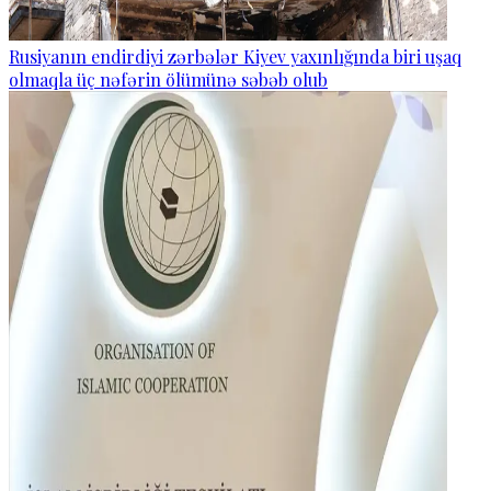
Rusiyanın endirdiyi zərbələr Kiyev yaxınlığında biri uşaq
olmaqla üç nəfərin ölümünə səbəb olub