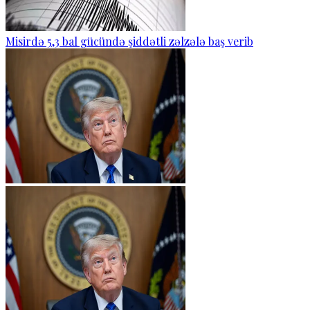
Misirdə 5,3 bal gücündə şiddətli zəlzələ baş verib