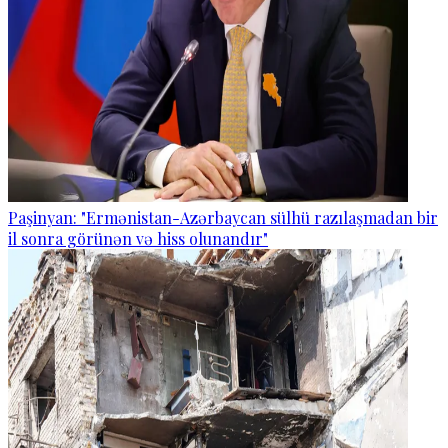
Paşinyan: "Ermənistan-Azərbaycan sülhü razılaşmadan bir
il sonra görünən və hiss olunandır"