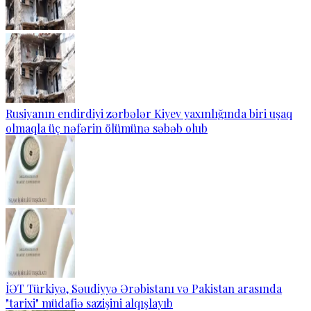
Rusiyanın endirdiyi zərbələr Kiyev yaxınlığında biri uşaq
olmaqla üç nəfərin ölümünə səbəb olub
İƏT Türkiyə, Səudiyyə Ərəbistanı və Pakistan arasında
"tarixi" müdafiə sazişini alqışlayıb