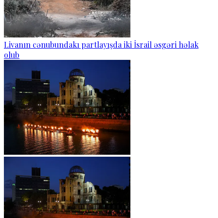
Livanın cənubundakı partlayışda iki İsrail əsgəri həlak
olub