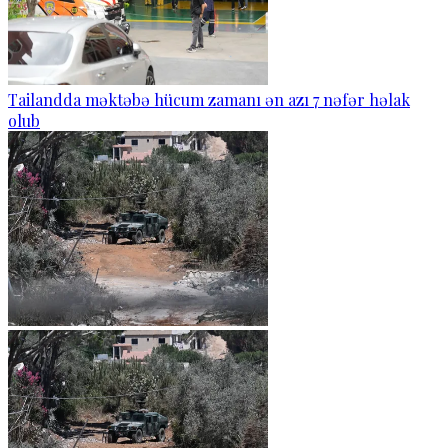
Tailandda məktəbə hücum zamanı ən azı 7 nəfər həlak
olub