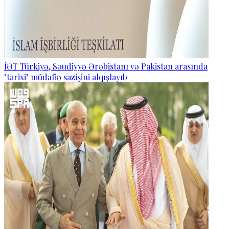
İƏT Türkiyə, Səudiyyə Ərəbistanı və Pakistan arasında
"tarixi" müdafiə sazişini alqışlayıb