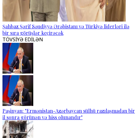
Şahbaz Şərif Səudiyyə Ərəbistanı və Türkiyə liderləri ilə
bir sıra görüşlər keçirəcək
TÖVSİYƏ EDİLƏN
Paşinyan: "Ermənistan-Azərbaycan sülhü razılaşmadan bir
il sonra görünən və hiss olunandır"