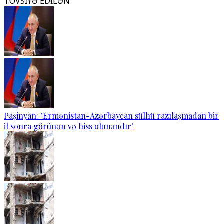
TÖVSİYƏ EDİLƏN
Paşinyan: "Ermənistan-Azərbaycan sülhü razılaşmadan bir
il sonra görünən və hiss olunandır"