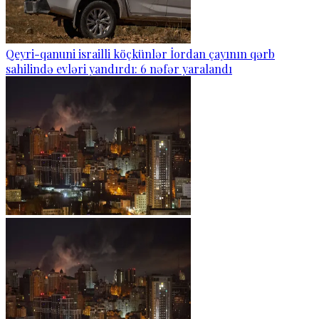
Qeyri-qanuni israilli köçkünlər İordan çayının qərb
sahilində evləri yandırdı: 6 nəfər yaralandı