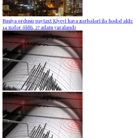
Rusiya ordusu paytaxt Kiyevi hava zərbələri ilə hədəf aldı:
14 nəfər öldü, 27 adam yaralandı