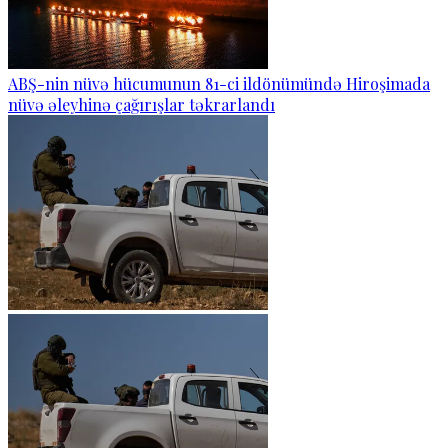
ABŞ-nin nüvə hücumunun 81-ci ildönümündə Hiroşimada
nüvə əleyhinə çağırışlar təkrarlandı