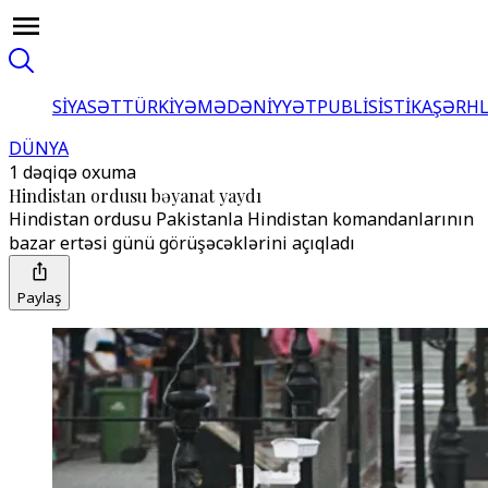
SİYASƏT
TÜRKİYƏ
MƏDƏNİYYƏT
PUBLİSİSTİKA
ŞƏRH
DÜNYA
1 dəqiqə oxuma
Hindistan ordusu bəyanat yaydı
Hindistan ordusu Pakistanla Hindistan komandanlarının
bazar ertəsi günü görüşəcəklərini açıqladı
Paylaş