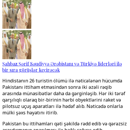
Şahbaz Şərif Səudiyyə Ərəbistanı və Türkiyə liderləri ilə
bir sıra görüşlər keçirəcək
Hindistanın 26 turistin ölümü ilə nəticələnən hücumda
Pakistanı ittiham etməsindən sonra iki əzəli rəqib
arasında münasibətlər daha da gərginləşib. Hər iki tərəf
qarşılıqlı olaraq bir-birinin hərbi obyektlərini raket və
pilotsuz uçuş aparatları ilə hədəf alıb. Nəticədə onlarla
mülki şəxs həyatını itirib.
Pakistan bu ittihamları qəti şəkildə rədd edib və qərəzsiz