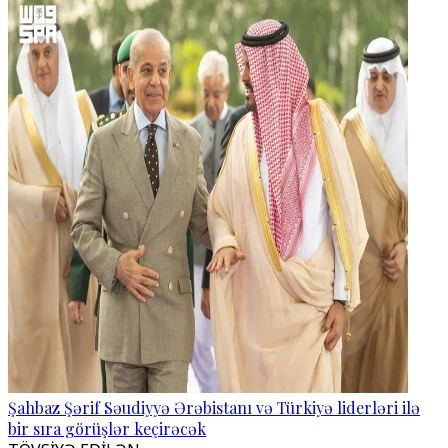
Şahbaz Şərif Səudiyyə Ərəbistanı və Türkiyə liderləri ilə
bir sıra görüşlər keçirəcək